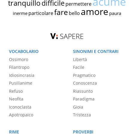
acume
tranquillo
difficile
permettere
amore
fare
particolare
bello
inerme
paura
SAPERE
VOCABOLARIO
SINONIMI E CONTRARI
Ossimoro
Libertà
Filantropo
Facile
Idiosincrasia
Pragmatico
Pusillanime
Conoscenza
Refuso
Riassunto
Neofita
Paradigma
Iconoclasta
Gioia
Apotropaico
Tristezza
RIME
PROVERBI