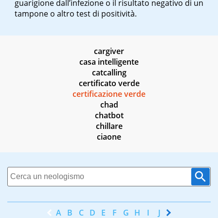
guarigione dall’infezione o il risultato negativo di un
tampone o altro test di positività.
cargiver
casa intelligente
catcalling
certificato verde
certificazione verde
chad
chatbot
chillare
ciaone
A
B
C
D
E
F
G
H
I
J
K
L
M
N