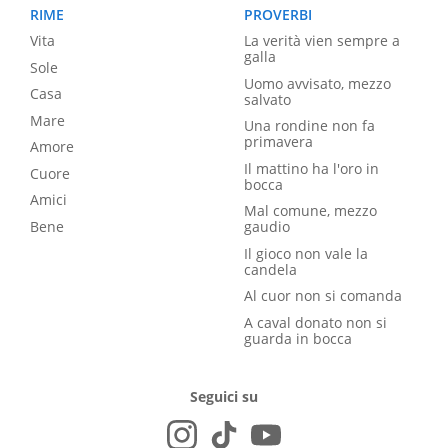
RIME
PROVERBI
Vita
La verità vien sempre a
galla
Sole
Uomo avvisato, mezzo
Casa
salvato
Mare
Una rondine non fa
primavera
Amore
Il mattino ha l'oro in
Cuore
bocca
Amici
Mal comune, mezzo
Bene
gaudio
Il gioco non vale la
candela
Al cuor non si comanda
A caval donato non si
guarda in bocca
Seguici su