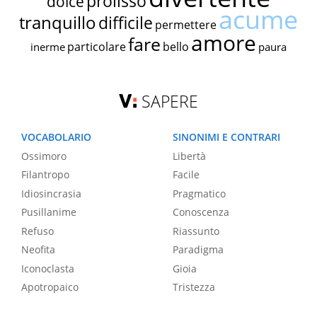
prolisso
dolce
acume
tranquillo
difficile
permettere
amore
fare
particolare
bello
inerme
paura
SAPERE
VOCABOLARIO
SINONIMI E CONTRARI
Ossimoro
Libertà
Filantropo
Facile
Idiosincrasia
Pragmatico
Pusillanime
Conoscenza
Refuso
Riassunto
Neofita
Paradigma
Iconoclasta
Gioia
Apotropaico
Tristezza