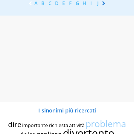
A
B
C
D
E
F
G
H
I
J
K
L
M
N
I sinonimi più ricercati
problema
dire
importante
richiesta
attività
divertente