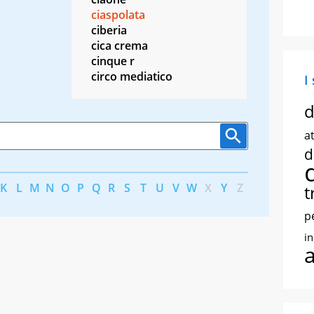
ciaspolata
ciberia
cica crema
cinque r
circo mediatico
I
d
at
d
K
L
M
N
O
P
Q
R
S
T
U
V
W
X
Y
Z
t
p
i