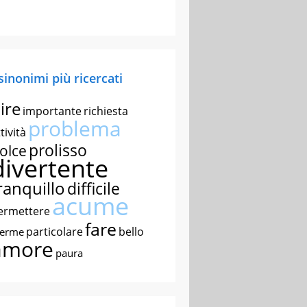
 sinonimi più ricercati
ire
importante
richiesta
problema
tività
prolisso
olce
divertente
ranquillo
difficile
acume
ermettere
fare
particolare
bello
nerme
amore
paura