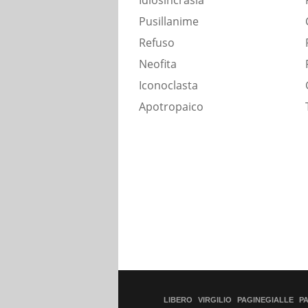
Idiosincrasia
Pusillanime
Refuso
Neofita
Iconoclasta
Apotropaico
LIBERO
VIRGILIO
PAGINEGIALLE
P