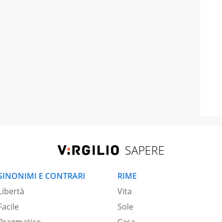
SAPERE
SINONIMI E CONTRARI
RIME
Libertà
Vita
Facile
Sole