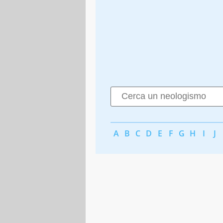
A
B
C
D
E
F
G
H
I
J