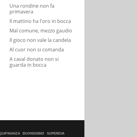
Una rondine non fa
primavera
Il mattino ha l'oro in bocca
Mal comune, mezzo gaudio
Il gioco non vale la candela
Al cuor non si comanda
A caval donato non si
guarda in bocca
QUIFINANZA
BUONISSIMO
SUPEREVA