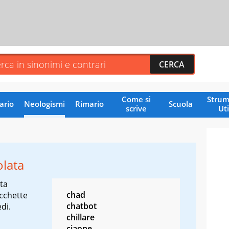
Come si
Strum
ario
Neologismi
Rimario
Scuola
scrive
Uti
olata
ta
chad
acchette
chatbot
di.
chillare
ciaone