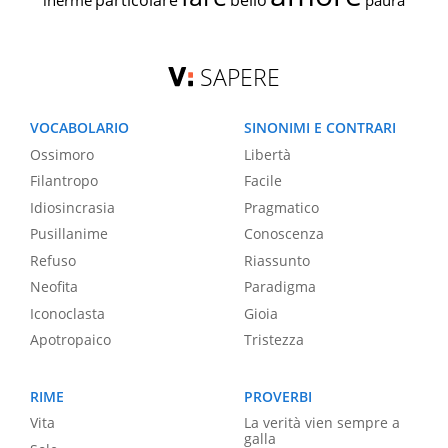
particolare
bello
inerme
paura
SAPERE
VOCABOLARIO
SINONIMI E CONTRARI
Ossimoro
Libertà
Filantropo
Facile
Idiosincrasia
Pragmatico
Pusillanime
Conoscenza
Refuso
Riassunto
Neofita
Paradigma
Iconoclasta
Gioia
Apotropaico
Tristezza
RIME
PROVERBI
Vita
La verità vien sempre a
galla