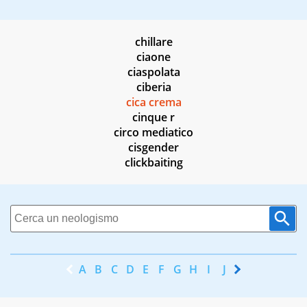
chillare
ciaone
ciaspolata
ciberia
cica crema
cinque r
circo mediatico
cisgender
clickbaiting
A
B
C
D
E
F
G
H
I
J
K
L
M
N