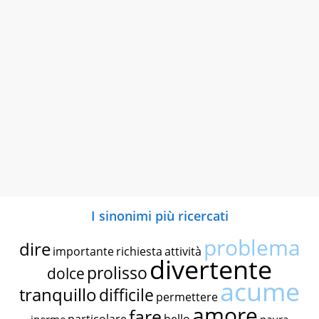
I sinonimi più ricercati
problema
dire
importante
richiesta
attività
divertente
prolisso
dolce
acume
tranquillo
difficile
permettere
amore
fare