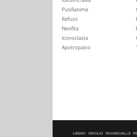
Idiosincrasia
Pusillanime
Refuso
Neofita
Iconoclasta
Apotropaico
LIBERO
VIRGILIO
PAGINEGIALLE
P