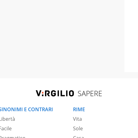
SAPERE
SINONIMI E CONTRARI
RIME
Libertà
Vita
Facile
Sole