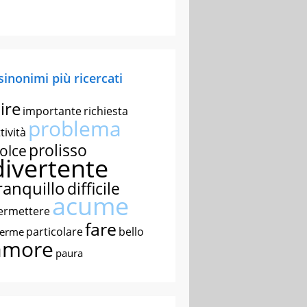
 sinonimi più ricercati
ire
importante
richiesta
problema
tività
prolisso
olce
divertente
ranquillo
difficile
acume
ermettere
fare
particolare
bello
nerme
amore
paura