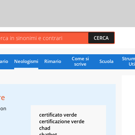
Come si
Strum
ario
Neologismi
Rimario
Scuola
scrive
Uti
re
con
certificato verde
certificazione verde
chad
chatbot