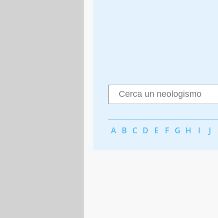
A
B
C
D
E
F
G
H
I
J