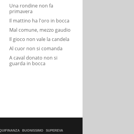
Una rondine non fa
primavera
Il mattino ha l'oro in bocca
Mal comune, mezzo gaudio
Il gioco non vale la candela
Al cuor non si comanda
A caval donato non si
guarda in bocca
QUIFINANZA
BUONISSIMO
SUPEREVA