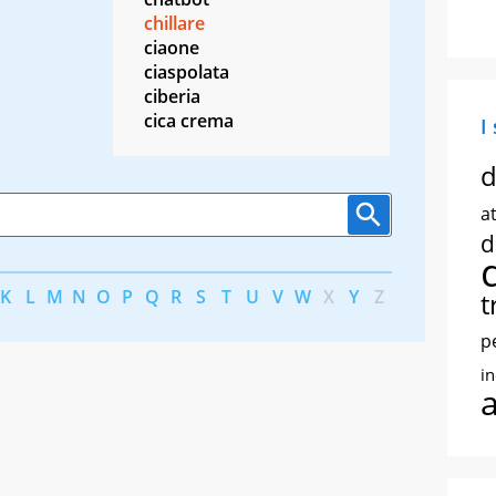
chillare
ciaone
ciaspolata
ciberia
cica crema
I
d
at
d
K
L
M
N
O
P
Q
R
S
T
U
V
W
X
Y
Z
t
p
i