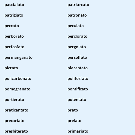
pascialato
patriarcato
patriziato
patronato
peccato
peculato
perborato
perclorato
perfosfato
pergolato
permanganato
persolfato
picrato
placentato
policarbonato
polifosfato
pomogranato
pontificato
portierato
potentato
praticantato
prato
precariato
prelato
presbiterato
primariato