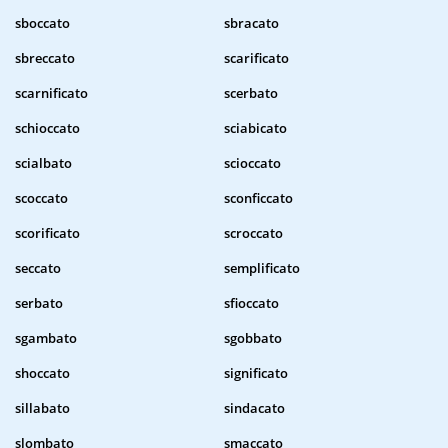
sboccato
sbracato
sbreccato
scarificato
scarnificato
scerbato
schioccato
sciabicato
scialbato
scioccato
scoccato
sconficcato
scorificato
scroccato
seccato
semplificato
serbato
sfioccato
sgambato
sgobbato
shoccato
significato
sillabato
sindacato
slombato
smaccato