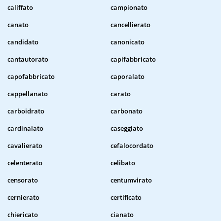
califfato
campionato
canato
cancellierato
candidato
canonicato
cantautorato
capifabbricato
capofabbricato
caporalato
cappellanato
carato
carboidrato
carbonato
cardinalato
caseggiato
cavalierato
cefalocordato
celenterato
celibato
censorato
centumvirato
cernierato
certificato
chiericato
cianato