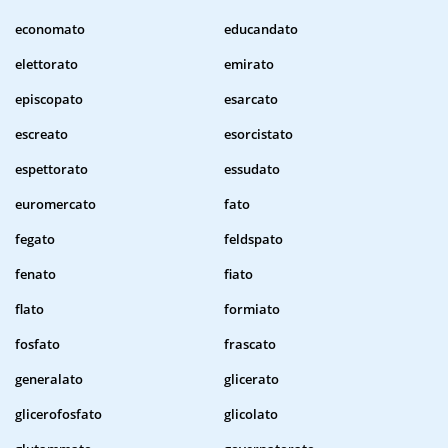
economato
educandato
elettorato
emirato
episcopato
esarcato
escreato
esorcistato
espettorato
essudato
euromercato
fato
fegato
feldspato
fenato
fiato
flato
formiato
fosfato
frascato
generalato
glicerato
glicerofosfato
glicolato