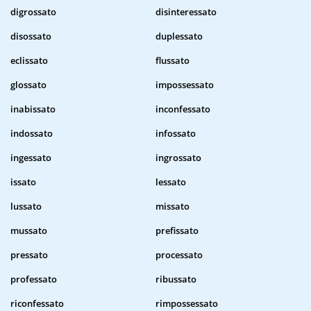
digrossato
disinteressato
disossato
duplessato
eclissato
flussato
glossato
impossessato
inabissato
inconfessato
indossato
infossato
ingessato
ingrossato
issato
lessato
lussato
missato
mussato
prefissato
pressato
processato
professato
ribussato
riconfessato
rimpossessato