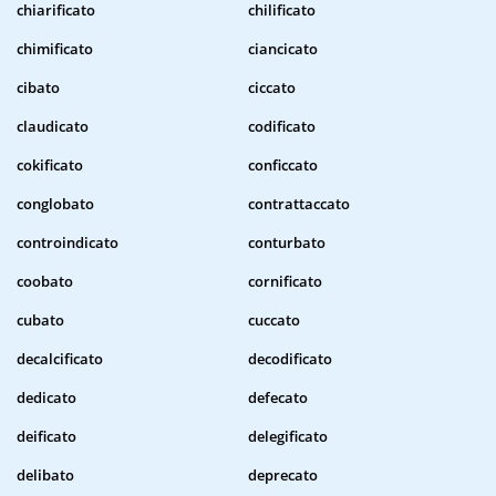
chiarificato
chilificato
chimificato
ciancicato
cibato
ciccato
claudicato
codificato
cokificato
conficcato
conglobato
contrattaccato
controindicato
conturbato
coobato
cornificato
cubato
cuccato
decalcificato
decodificato
dedicato
defecato
deificato
delegificato
delibato
deprecato