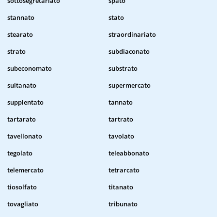
sottosegretariato
spato
stannato
stato
stearato
straordinariato
strato
subdiaconato
subeconomato
substrato
sultanato
supermercato
supplentato
tannato
tartarato
tartrato
tavellonato
tavolato
tegolato
teleabbonato
telemercato
tetrarcato
tiosolfato
titanato
tovagliato
tribunato