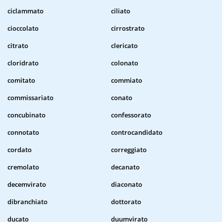
ciclammato
ciliato
cioccolato
cirrostrato
citrato
clericato
cloridrato
colonato
comitato
commiato
commissariato
conato
concubinato
confessorato
connotato
controcandidato
cordato
correggiato
cremolato
decanato
decemvirato
diaconato
dibranchiato
dottorato
ducato
duumvirato