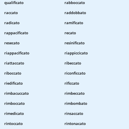
qualificato
rabboccato
raccato
raddobbato
radicato
ramificato
rappacificato
recato
resecato
resinificato
riappacificato
riappiccicato
riattaccato
ribeccato
riboccato
riconficcato
riedificato
rificcato
rimbacuccato
rimbeccato
rimboccato
rimbombato
rimedicato
rinsaccato
rintoccato
rintonacato