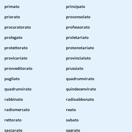
primato
principato
priorato
proconsolato
procuratorato
professorato
prolegato
proletariato
protettorato
protonotariato
provicariato
provincialato
provveditorato
prussiato
pugilato
quadrumvirato
quadrunvirato
quindecenvirato
rabbinato
radioabbonato
radiomercato
reato
rettorato
sabato
saccarato
sagrato