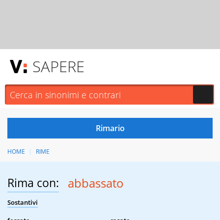
SAPERE
HOME
RIME
Rima con:
abbassato
Sostantivi