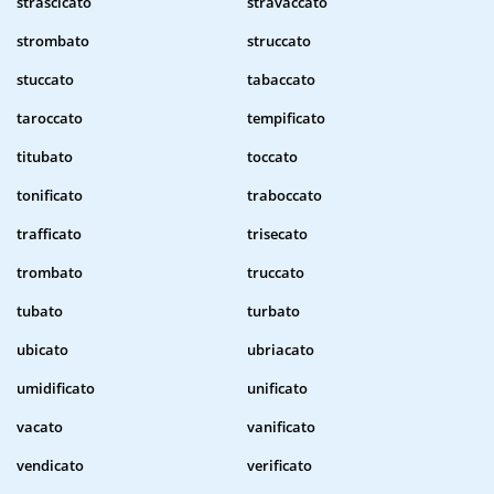
strascicato
stravaccato
strombato
struccato
stuccato
tabaccato
taroccato
tempificato
titubato
toccato
tonificato
traboccato
trafficato
trisecato
trombato
truccato
tubato
turbato
ubicato
ubriacato
umidificato
unificato
vacato
vanificato
vendicato
verificato