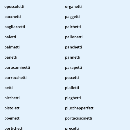
opuscoletti
organetti
pacchetti
paggetti
pagliaccetti
palchetti
paletti
pallonetti
palmetti
panchetti
panetti
pannetti
paracaminetti
parapetti
parrocchetti
pescetti
petti
pialletti
picchetti
pieghetti
pistoletti
piucchepperfetti
poemetti
portacuscinetti
portichetti
precetti