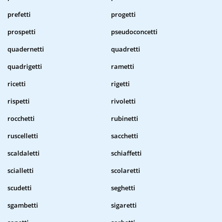
prefetti
progetti
prospetti
pseudoconcetti
quadernetti
quadretti
quadrigetti
rametti
ricetti
rigetti
rispetti
rivoletti
rocchetti
rubinetti
ruscelletti
sacchetti
scaldaletti
schiaffetti
scialletti
scolaretti
scudetti
seghetti
sgambetti
sigaretti