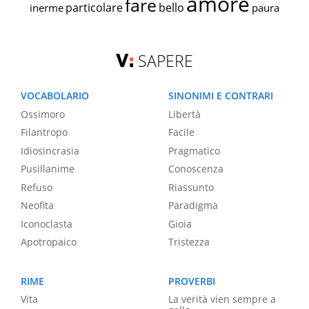
amore
fare
particolare
bello
inerme
paura
SAPERE
VOCABOLARIO
SINONIMI E CONTRARI
Ossimoro
Libertà
Filantropo
Facile
Idiosincrasia
Pragmatico
Pusillanime
Conoscenza
Refuso
Riassunto
Neofita
Paradigma
Iconoclasta
Gioia
Apotropaico
Tristezza
RIME
PROVERBI
Vita
La verità vien sempre a