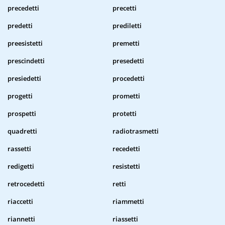
precedetti
precetti
predetti
prediletti
preesistetti
premetti
prescindetti
presedetti
presiedetti
procedetti
progetti
prometti
prospetti
protetti
quadretti
radiotrasmetti
rassetti
recedetti
redigetti
resistetti
retrocedetti
retti
riaccetti
riammetti
riannetti
riassetti