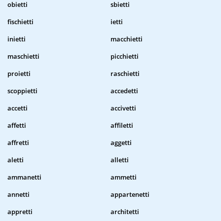
obietti
sbietti
fischietti
ietti
inietti
macchietti
maschietti
picchietti
proietti
raschietti
scoppietti
accedetti
accetti
accivetti
affetti
affiletti
affretti
aggetti
aletti
alletti
ammanetti
ammetti
annetti
appartenetti
appretti
architetti