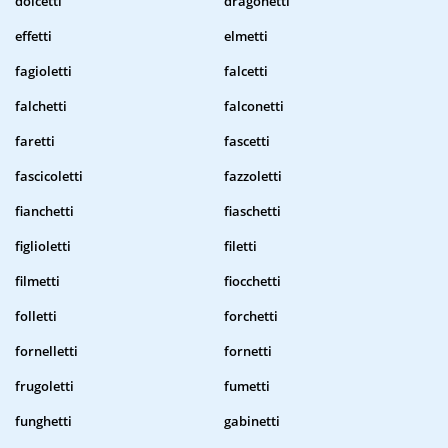
dolcetti
dragonetti
effetti
elmetti
fagioletti
falcetti
falchetti
falconetti
faretti
fascetti
fascicoletti
fazzoletti
fianchetti
fiaschetti
figlioletti
filetti
filmetti
fiocchetti
folletti
forchetti
fornelletti
fornetti
frugoletti
fumetti
funghetti
gabinetti