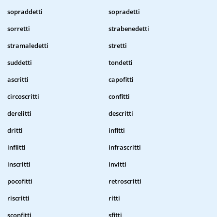
sopraddetti
sopradetti
sorretti
strabenedetti
stramaledetti
stretti
suddetti
tondetti
ascritti
capofitti
circoscritti
confitti
derelitti
descritti
dritti
infitti
inflitti
infrascritti
inscritti
invitti
pocofitti
retroscritti
riscritti
ritti
sconfitti
sfitti