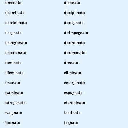
dimenato
dipanato
disaminato
disciplinato
discriminato
disdegnato
disegnato
disimpegnato
disingranato
disordinato
disseminato
disumanato
dominato
drenato
effeminato
eliminato
emanato
emarginato
esaminato
espugnato
estrogenato
eterodinato
evaginato
fascinato
fiocinato
fognato