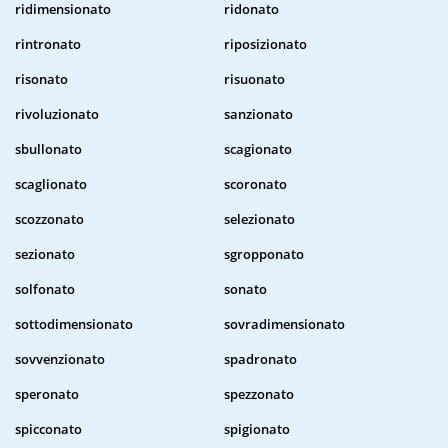
ridimensionato
ridonato
rintronato
riposizionato
risonato
risuonato
rivoluzionato
sanzionato
sbullonato
scagionato
scaglionato
scoronato
scozzonato
selezionato
sezionato
sgropponato
solfonato
sonato
sottodimensionato
sovradimensionato
sovvenzionato
spadronato
speronato
spezzonato
spicconato
spigionato