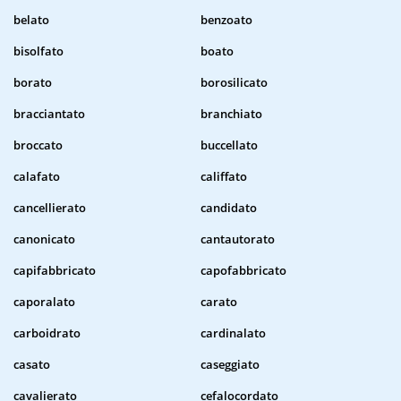
belato
benzoato
bisolfato
boato
borato
borosilicato
bracciantato
branchiato
broccato
buccellato
calafato
califfato
cancellierato
candidato
canonicato
cantautorato
capifabbricato
capofabbricato
caporalato
carato
carboidrato
cardinalato
casato
caseggiato
cavalierato
cefalocordato