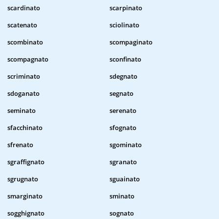
scardinato
scarpinato
scatenato
sciolinato
scombinato
scompaginato
scompagnato
sconfinato
scriminato
sdegnato
sdoganato
segnato
seminato
serenato
sfacchinato
sfognato
sfrenato
sgominato
sgraffignato
sgranato
sgrugnato
sguainato
smarginato
sminato
sogghignato
sognato