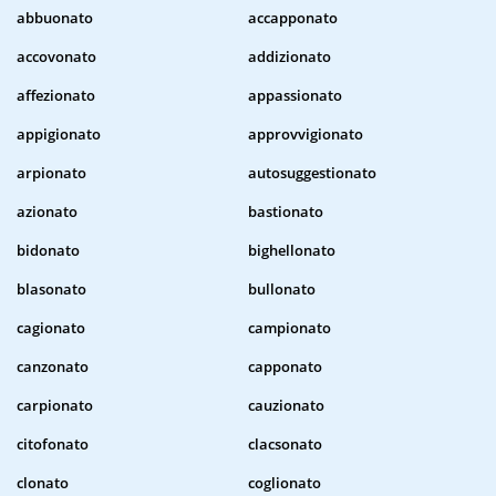
abbuonato
accapponato
accovonato
addizionato
affezionato
appassionato
appigionato
approvvigionato
arpionato
autosuggestionato
azionato
bastionato
bidonato
bighellonato
blasonato
bullonato
cagionato
campionato
canzonato
capponato
carpionato
cauzionato
citofonato
clacsonato
clonato
coglionato