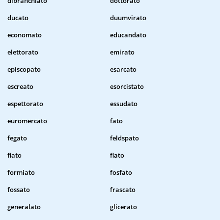
dibranchiato
dottorato
ducato
duumvirato
economato
educandato
elettorato
emirato
episcopato
esarcato
escreato
esorcistato
espettorato
essudato
euromercato
fato
fegato
feldspato
fiato
flato
formiato
fosfato
fossato
frascato
generalato
glicerato