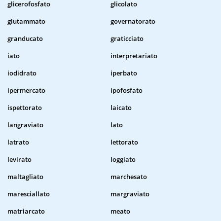
glicerofosfato
glicolato
glutammato
governatorato
granducato
graticciato
iato
interpretariato
iodidrato
iperbato
ipermercato
ipofosfato
ispettorato
laicato
langraviato
lato
latrato
lettorato
levirato
loggiato
maltagliato
marchesato
maresciallato
margraviato
matriarcato
meato