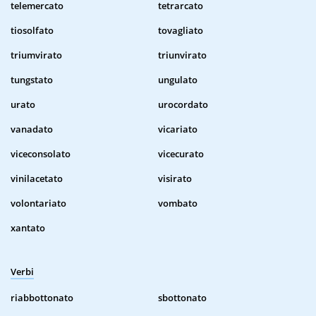
telemercato
tetrarcato
tiosolfato
tovagliato
triumvirato
triunvirato
tungstato
ungulato
urato
urocordato
vanadato
vicariato
viceconsolato
vicecurato
vinilacetato
visirato
volontariato
vombato
xantato
Verbi
riabbottonato
sbottonato