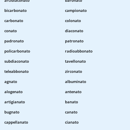
arcidiaconato
baronato
bicarbonato
campionato
carbonato
colonato
conato
diaconato
padronato
patronato
policarbonato
radioabbonato
subdiaconato
tavellonato
teleabbonato
zirconato
agnato
albuminato
alogenato
antenato
artigianato
banato
bugnato
canato
cappellanato
cianato