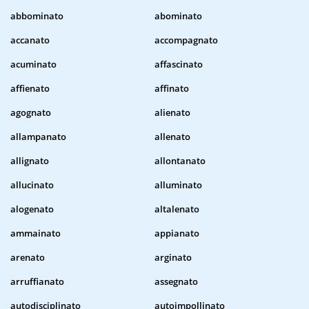
abbominato
abominato
accanato
accompagnato
acuminato
affascinato
affienato
affinato
agognato
alienato
allampanato
allenato
allignato
allontanato
allucinato
alluminato
alogenato
altalenato
ammainato
appianato
arenato
arginato
arruffianato
assegnato
autodisciplinato
autoimpollinato