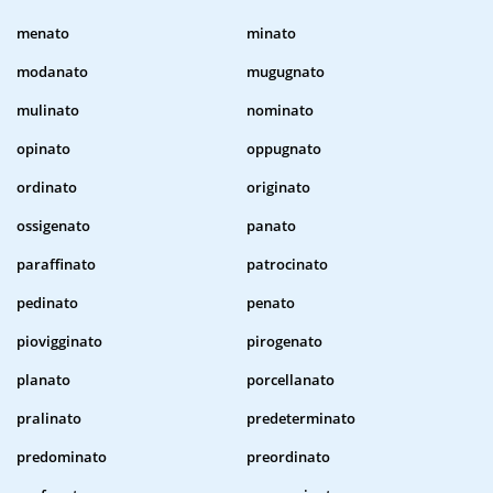
menato
minato
modanato
mugugnato
mulinato
nominato
opinato
oppugnato
ordinato
originato
ossigenato
panato
paraffinato
patrocinato
pedinato
penato
piovigginato
pirogenato
planato
porcellanato
pralinato
predeterminato
predominato
preordinato