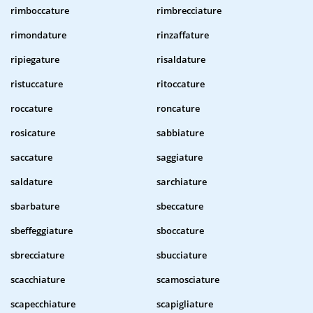
rimboccature
rimbrecciature
rimondature
rinzaffature
ripiegature
risaldature
ristuccature
ritoccature
roccature
roncature
rosicature
sabbiature
saccature
saggiature
saldature
sarchiature
sbarbature
sbeccature
sbeffeggiature
sboccature
sbrecciature
sbucciature
scacchiature
scamosciature
scapecchiature
scapigliature