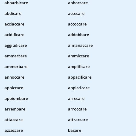
abbarbicare
abboccare
abdicare
accecare
acciaccare
accoccare
acidificare
addobbare
aggiudicare
almanaccare
ammaccare
ammiccare
ammorbare
amplificare
annoccare
appacificare
appiccare
appiccicare
appiombare
arrecare
arrembare
arroccare
attaccare
attraccare
azzeccare
bacare