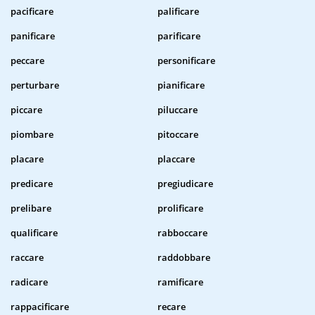
pacificare
palificare
panificare
parificare
peccare
personificare
perturbare
pianificare
piccare
piluccare
piombare
pitoccare
placare
placcare
predicare
pregiudicare
prelibare
prolificare
qualificare
rabboccare
raccare
raddobbare
radicare
ramificare
rappacificare
recare