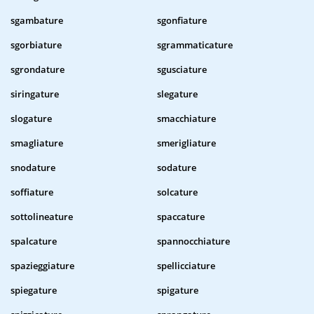
sgambature
sgonfiature
sgorbiature
sgrammaticature
sgrondature
sgusciature
siringature
slegature
slogature
smacchiature
smagliature
smerigliature
snodature
sodature
soffiature
solcature
sottolineature
spaccature
spalcature
spannocchiature
spazieggiature
spellicciature
spiegature
spigature