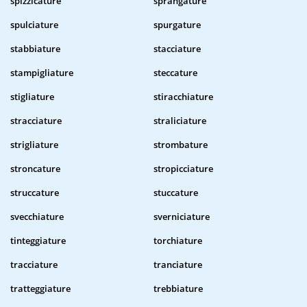
spizzicature
sprangature
spulciature
spurgature
stabbiature
stacciature
stampigliature
steccature
stigliature
stiracchiature
stracciature
straliciature
strigliature
strombature
stroncature
stropicciature
struccature
stuccature
svecchiature
sverniciature
tinteggiature
torchiature
tracciature
tranciature
tratteggiature
trebbiature