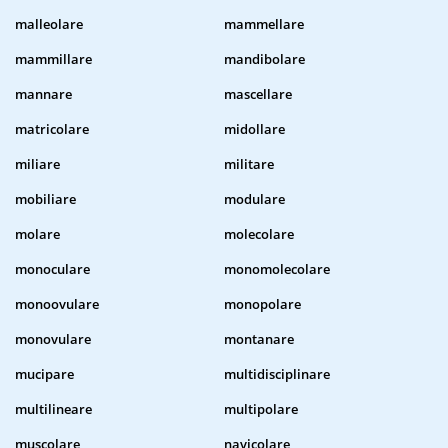
malleolare
mammellare
mammillare
mandibolare
mannare
mascellare
matricolare
midollare
miliare
militare
mobiliare
modulare
molare
molecolare
monoculare
monomolecolare
monoovulare
monopolare
monovulare
montanare
mucipare
multidisciplinare
multilineare
multipolare
muscolare
navicolare