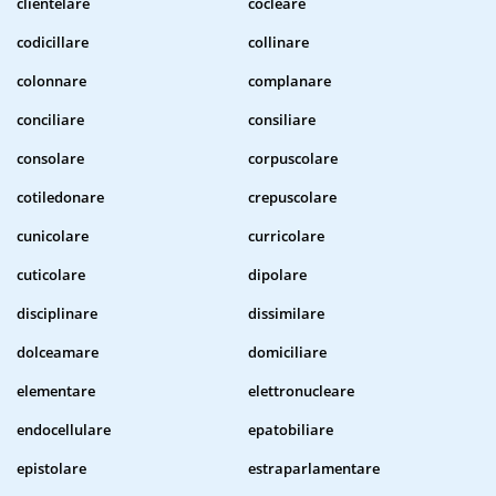
clientelare
cocleare
codicillare
collinare
colonnare
complanare
conciliare
consiliare
consolare
corpuscolare
cotiledonare
crepuscolare
cunicolare
curricolare
cuticolare
dipolare
disciplinare
dissimilare
dolceamare
domiciliare
elementare
elettronucleare
endocellulare
epatobiliare
epistolare
estraparlamentare