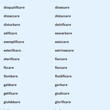
disqualificare
dissecare
disseccare
distaccare
disturbare
dolcificare
edificare
esacerbare
esemplificare
essiccare
esterificare
estrinsecare
eterificare
fiaccare
ficcare
fioccare
flambare
fluidificare
gabbare
garbare
gelificare
giudicare
giulebbare
glorificare