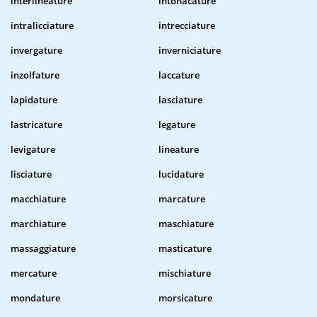
interlineature
intonacature
intralicciature
intrecciature
invergature
inverniciature
inzolfature
laccature
lapidature
lasciature
lastricature
legature
levigature
lineature
lisciature
lucidature
macchiature
marcature
marchiature
maschiature
massaggiature
masticature
mercature
mischiature
mondature
morsicature