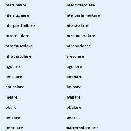
interlineare
intermolecolare
internucleare
interparlamentare
interparticellare
interstellare
intracellulare
intramolecolare
intramuscolare
intranucleare
intravascolare
irregolare
iugulare
lagunare
lamellare
laminare
lenticolare
liminare
lineare
livellare
lobare
lobulare
lombare
lunare
lunisolare
macromolecolare