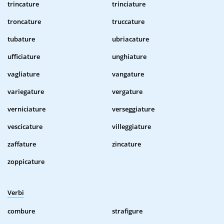
trincature
trinciature
troncature
truccature
tubature
ubriacature
ufficiature
unghiature
vagliature
vangature
variegature
vergature
verniciature
verseggiature
vescicature
villeggiature
zaffature
zincature
zoppicature
Verbi
combure
strafigure