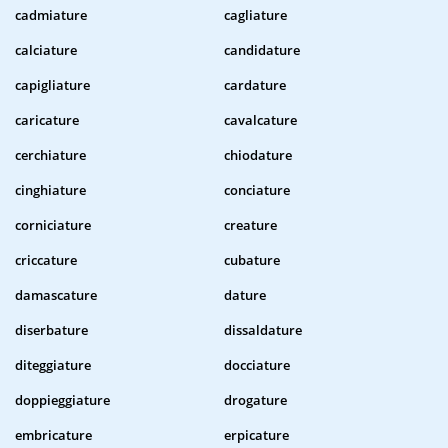
cadmiature
cagliature
calciature
candidature
capigliature
cardature
caricature
cavalcature
cerchiature
chiodature
cinghiature
conciature
corniciature
creature
criccature
cubature
damascature
dature
diserbature
dissaldature
diteggiature
docciature
doppieggiature
drogature
embricature
erpicature