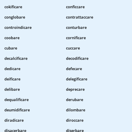
cokificare
conficcare
conglobare
contrattaccare
controindicare
conturbare
coobare
cornificare
cubare
cuccare
decalcificare
decodificare
dedicare
defecare
deificare
delegificare
delibare
deprecare
dequalificare
derubare
deumidificare
dilombare
diradicare
diroccare
disacerbare
diserbare