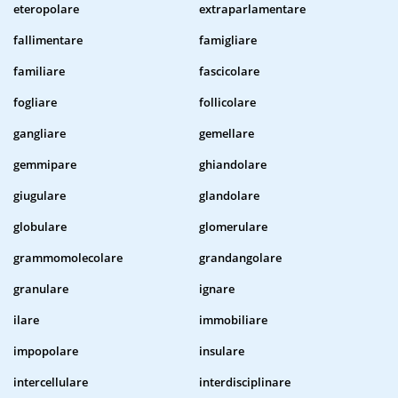
eteropolare
extraparlamentare
fallimentare
famigliare
familiare
fascicolare
fogliare
follicolare
gangliare
gemellare
gemmipare
ghiandolare
giugulare
glandolare
globulare
glomerulare
grammomolecolare
grandangolare
granulare
ignare
ilare
immobiliare
impopolare
insulare
intercellulare
interdisciplinare