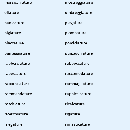
morsicchiature
mostreggiature
oliature
ombreggiature
panicature
piegature
pigiature
piombature
placcature
pomiciature
punteggiature
punzecchiature
rabberciature
rabboccature
rabescature
raccomodature
racconciature
rammagliature
rammendature
rappiccicature
raschiature
ricalcature
ricerchiature
rigature
rilegature
rimasticature