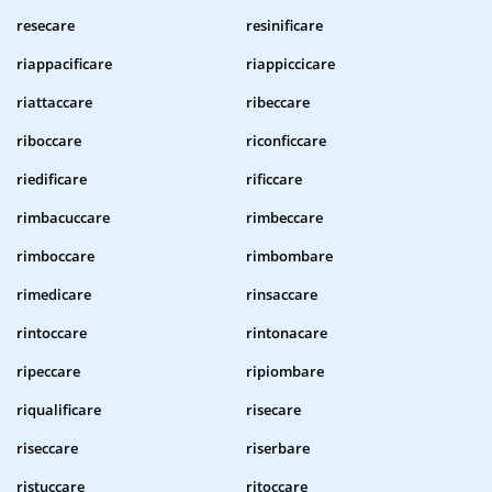
resecare
resinificare
riappacificare
riappiccicare
riattaccare
ribeccare
riboccare
riconficcare
riedificare
rificcare
rimbacuccare
rimbeccare
rimboccare
rimbombare
rimedicare
rinsaccare
rintoccare
rintonacare
ripeccare
ripiombare
riqualificare
risecare
riseccare
riserbare
ristuccare
ritoccare