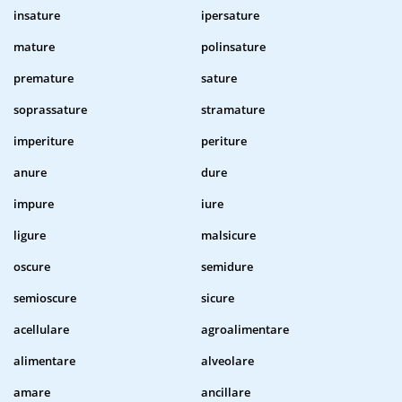
insature
ipersature
mature
polinsature
premature
sature
soprassature
stramature
imperiture
periture
anure
dure
impure
iure
ligure
malsicure
oscure
semidure
semioscure
sicure
acellulare
agroalimentare
alimentare
alveolare
amare
ancillare