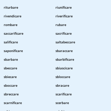
riturbare
riunificare
rivendicare
riverificare
rombare
rubare
saccarificare
sacrificare
salificare
saltabeccare
saponificare
sbaraccare
sbarbare
sbarbificare
sbeccare
sbiascicare
sbiecare
sbloccare
sboccare
sbracare
sbreccare
scarificare
scarnificare
scerbare