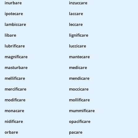
inurbare
inzuccare
ipotecare
laccare
lambiccare
leccare
libare
lignificare
lubrificare
luccicare
magnificare
mantecare
masturbare
medicare
mellificare
mendicare
mercificare
moccicare
modificare
mollificare
monacare
mummificare
nidificare
opacificare
orbare
pacare