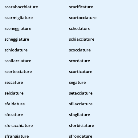
scarabocchiature
scarificature
scarmigliature
scartocciature
sceneggiature
schedature
scheggiature
schiacciature
schiodature
scocciature
scollacciature
scordature
scortecciature
scorticature
seccature
segature
selciature
setacciature
sfaldature
sfilacciature
sfocature
sfogliature
sforacchiature
sforbiciature
sfrangiature
sfrondature