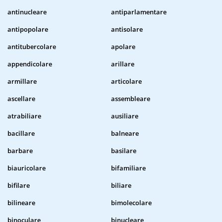
antinucleare
antiparlamentare
antipopolare
antisolare
antitubercolare
apolare
appendicolare
arillare
armillare
articolare
ascellare
assembleare
atrabiliare
ausiliare
bacillare
balneare
barbare
basilare
biauricolare
bifamiliare
bifilare
biliare
bilineare
bimolecolare
binoculare
binucleare