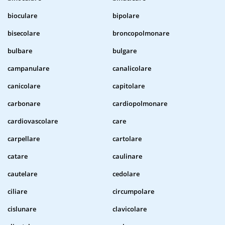
bioculare
bipolare
bisecolare
broncopolmonare
bulbare
bulgare
campanulare
canalicolare
canicolare
capitolare
carbonare
cardiopolmonare
cardiovascolare
care
carpellare
cartolare
catare
caulinare
cautelare
cedolare
ciliare
circumpolare
cislunare
clavicolare