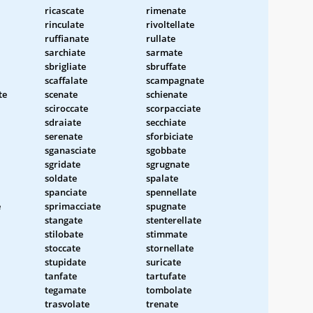
ricascate
rimenate
rinculate
rivoltellate
ruffianate
rullate
sarchiate
sarmate
sbrigliate
sbruffate
scaffalate
scampagnate
te
scenate
schienate
sciroccate
scorpacciate
sdraiate
secchiate
serenate
sforbiciate
sganasciate
sgobbate
sgridate
sgrugnate
soldate
spalate
spanciate
spennellate
e
sprimacciate
spugnate
stangate
stenterellate
stilobate
stimmate
stoccate
stornellate
stupidate
suricate
tanfate
tartufate
tegamate
tombolate
trasvolate
trenate