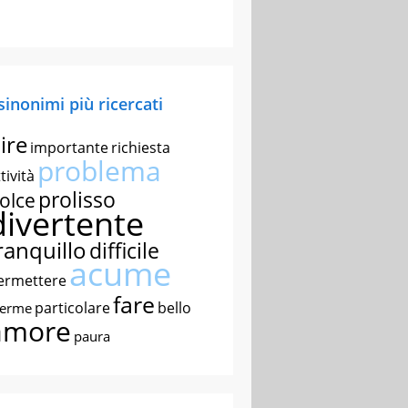
 sinonimi più ricercati
ire
importante
richiesta
problema
tività
prolisso
olce
divertente
ranquillo
difficile
acume
ermettere
fare
particolare
bello
nerme
amore
paura