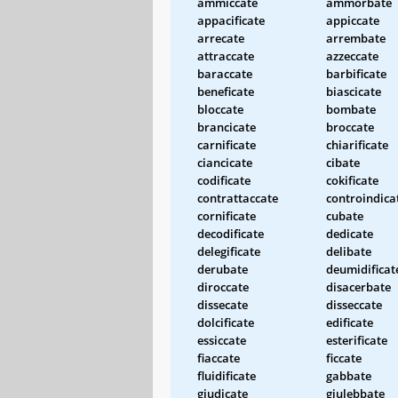
ammiccate
ammorbate
appacificate
appiccate
arrecate
arrembate
attraccate
azzeccate
baraccate
barbificate
beneficate
biascicate
bloccate
bombate
brancicate
broccate
carnificate
chiarificate
ciancicate
cibate
codificate
cokificate
contrattaccate
controindica
cornificate
cubate
decodificate
dedicate
delegificate
delibate
derubate
deumidificat
diroccate
disacerbate
dissecate
disseccate
dolcificate
edificate
essiccate
esterificate
fiaccate
ficcate
fluidificate
gabbate
giudicate
giulebbate