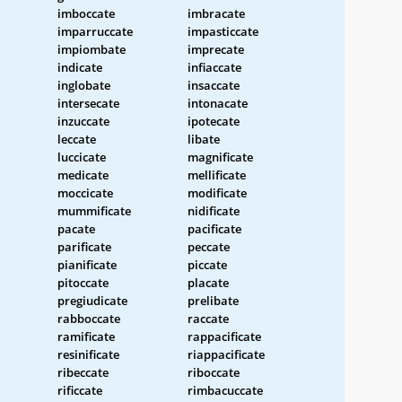
imboccate
imbracate
imparruccate
impasticcate
impiombate
imprecate
indicate
infiaccate
inglobate
insaccate
intersecate
intonacate
inzuccate
ipotecate
leccate
libate
luccicate
magnificate
medicate
mellificate
moccicate
modificate
mummificate
nidificate
pacate
pacificate
parificate
peccate
pianificate
piccate
pitoccate
placate
pregiudicate
prelibate
rabboccate
raccate
ramificate
rappacificate
resinificate
riappacificate
ribeccate
riboccate
rificcate
rimbacuccate