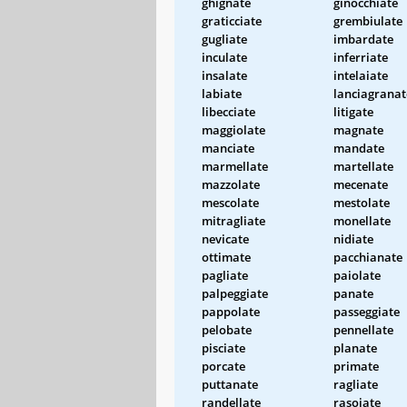
ghignate
ginocchiate
graticciate
grembiulate
gugliate
imbardate
inculate
inferriate
insalate
intelaiate
labiate
lanciagranat
libecciate
litigate
maggiolate
magnate
manciate
mandate
marmellate
martellate
mazzolate
mecenate
mescolate
mestolate
mitragliate
monellate
nevicate
nidiate
ottimate
pacchianate
pagliate
paiolate
palpeggiate
panate
pappolate
passeggiate
pelobate
pennellate
pisciate
planate
porcate
primate
puttanate
ragliate
randellate
rasoiate