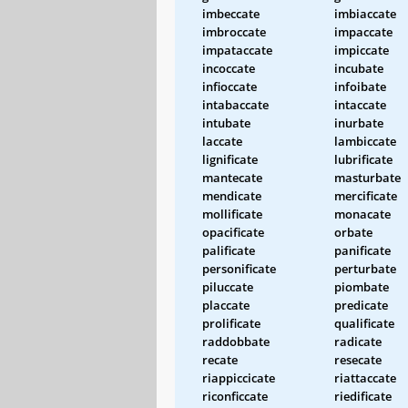
imbeccate
imbiaccate
imbroccate
impaccate
impataccate
impiccate
incoccate
incubate
infioccate
infoibate
intabaccate
intaccate
intubate
inurbate
laccate
lambiccate
lignificate
lubrificate
mantecate
masturbate
mendicate
mercificate
mollificate
monacate
opacificate
orbate
palificate
panificate
personificate
perturbate
piluccate
piombate
placcate
predicate
prolificate
qualificate
raddobbate
radicate
recate
resecate
riappiccicate
riattaccate
riconficcate
riedificate