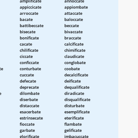
amplificate
annoccate
appiccicate
appiombate
arroccate
attaccate
bacate
baloccate
battibeccate
beccate
bisecate
bivaccate
bonificate
braccate
cacate
calcificate
chilificate
chimificate
ciccate
claudicate
conficcate
conglobate
te
conturbate
coobate
cuccate
decalcificate
defecate
deificate
deprecate
dequalificate
e
dilombate
diradicate
diserbate
disqualificate
distaccate
disturbate
esacerbate
esemplificate
estrinsecate
eterificate
fioccate
flambate
garbate
gelificate
glorificate
imbacuccate