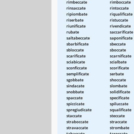
rimbeccate
rimboccate
rinsaccate
rintoccate
ripiombate
riqualificate
riserbate
ristuccate
riunificate
rivendicate
rubate
saccarificate
saltabeccate
saponificate
sbarbificate
sbeccate
sbloccate
sboccate
scarificate
scarnificate
sciabicate
scialbate
sconficcate
scorificate
semplificate
serbate
sgobbate
shoccate
sindacate
slombate
snobbate
solidificate
spaccate
specificate
spiccicate
spiluccate
spregiudicate
squalificate
staccate
steccate
straboccate
straccate
stravaccate
strombate
tabaccate
taroccate