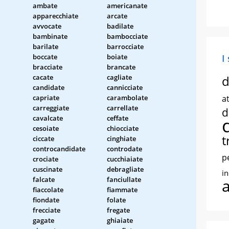
ambate
americanate
apparecchiate
arcate
avvocate
badilate
bambinate
bambocciate
barilate
barrocciate
boccate
boiate
I
bracciate
brancate
cacate
cagliate
d
candidate
cannicciate
capriate
carambolate
at
carreggiate
carrellate
d
cavalcate
ceffate
cesoiate
chiocciate
t
ciccate
cinghiate
controcandidate
controdate
p
crociate
cucchiaiate
cuscinate
debragliate
i
falcate
fanciullate
fiaccolate
fiammate
fiondate
folate
frecciate
fregate
gagate
ghiaiate