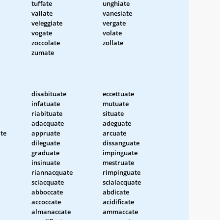
tuffate
unghiate
vallate
vanesiate
veleggiate
vergate
vogate
volate
zoccolate
zollate
zumate
disabituate
eccettuate
infatuate
mutuate
riabituate
situate
adacquate
adeguate
te
appruate
arcuate
dileguate
dissanguate
graduate
impinguate
insinuate
mestruate
riannacquate
rimpinguate
sciacquate
scialacquate
abboccate
abdicate
accoccate
acidificate
almanaccate
ammaccate