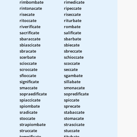
rimbombate
rimedicate
rintonacate
ripeccate
risecate
riseccate
ritoccate
riturbate
riverificate
rombate
sacrificate
salificate
sbaraccate
sbarbate
sbiascicate
sbiecate
sbracate
sbreccate
scerbate
schioccate
scioccate
scoccate
scroccate
seccate
sfioccate
sgambate
significate
sillabate
smaccate
smonacate
sopraedificate
sopredificate
spiaccicate
spiccate
spiombate
sprecate
sradicate
stabaccate
stoccate
stomacate
strapiombate
strascicate
struccate
stuccate
tempificate
titubate