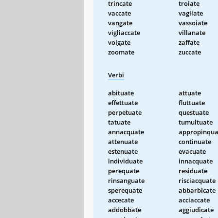
trincate
troiate
vaccate
vagliate
vangate
vassoiate
vigliaccate
villanate
volgate
zaffate
zoomate
zuccate
Verbi
abituate
attuate
effettuate
fluttuate
perpetuate
questuate
tatuate
tumultuate
annacquate
appropinqua
attenuate
continuate
estenuate
evacuate
individuate
innacquate
perequate
residuate
rinsanguate
risciacquate
sperequate
abbarbicate
accecate
acciaccate
addobbate
aggiudicate