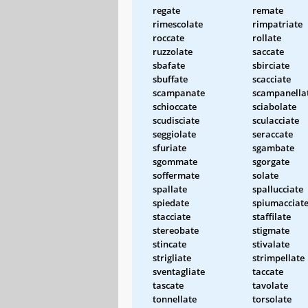
regate
remate
rimescolate
rimpatriate
roccate
rollate
ruzzolate
saccate
sbafate
sbirciate
sbuffate
scacciate
scampanate
scampanella
schioccate
sciabolate
scudisciate
sculacciate
seggiolate
seraccate
sfuriate
sgambate
sgommate
sgorgate
soffermate
solate
spallate
spallucciate
spiedate
spiumacciat
stacciate
staffilate
stereobate
stigmate
stincate
stivalate
strigliate
strimpellate
sventagliate
taccate
tascate
tavolate
tonnellate
torsolate