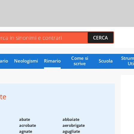
Come si
Strum
ario
Neologismi
Rimario
Scuola
scrive
Uti
te
abate
abbaiate
acrobate
aerobrigate
agnate
agugliate