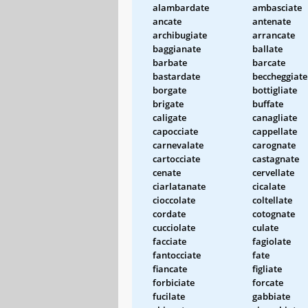
alambardate
ambasciate
ancate
antenate
archibugiate
arrancate
baggianate
ballate
barbate
barcate
bastardate
beccheggiate
borgate
bottigliate
brigate
buffate
caligate
canagliate
capocciate
cappellate
carnevalate
carognate
cartocciate
castagnate
cenate
cervellate
ciarlatanate
cicalate
cioccolate
coltellate
cordate
cotognate
cucciolate
culate
facciate
fagiolate
fantocciate
fate
fiancate
figliate
forbiciate
forcate
fucilate
gabbiate