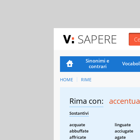
SAPERE
Sinonimi e
Vocabol
contrari
HOME
RIME
Rima con:
accentua
Sostantivi
acquate
linguate
abbuffate
acciugate
affricate
agate