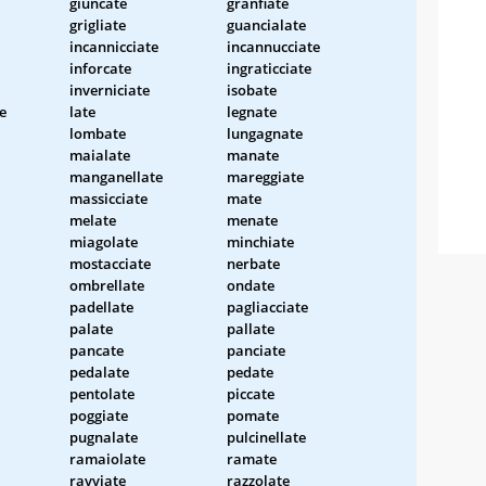
giuncate
granfiate
grigliate
guancialate
incannicciate
incannucciate
inforcate
ingraticciate
inverniciate
isobate
e
late
legnate
lombate
lungagnate
maialate
manate
manganellate
mareggiate
massicciate
mate
melate
menate
miagolate
minchiate
mostacciate
nerbate
ombrellate
ondate
padellate
pagliacciate
palate
pallate
pancate
panciate
pedalate
pedate
pentolate
piccate
poggiate
pomate
pugnalate
pulcinellate
ramaiolate
ramate
ravviate
razzolate