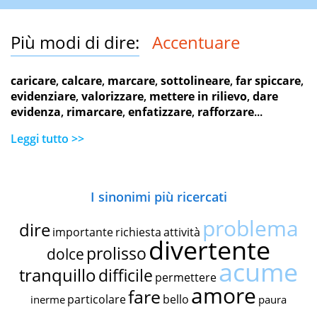
Più modi di dire:
Accentuare
caricare
,
calcare
,
marcare
,
sottolineare
,
far spiccare
,
evidenziare
,
valorizzare
,
mettere in rilievo
,
dare
evidenza
,
rimarcare
,
enfatizzare
,
rafforzare
...
Leggi tutto >>
I sinonimi più ricercati
problema
dire
importante
richiesta
attività
divertente
prolisso
dolce
acume
tranquillo
difficile
permettere
amore
fare
particolare
bello
inerme
paura