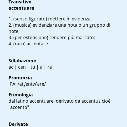
Transitivo
accentuare
(senso figurato) mettere in evidenza;
(musica) evidenziare una nota o un gruppo di
note;
(per estensione) rendere più marcato;
(raro) accentare.
Sillabazione
ac | cen | tu | à | re
Pronuncia
IPA: /atʧentw'are/
Etimologia
dal latino
accentuare
, derivato da
accentus
cioé
"accento"
Derivate