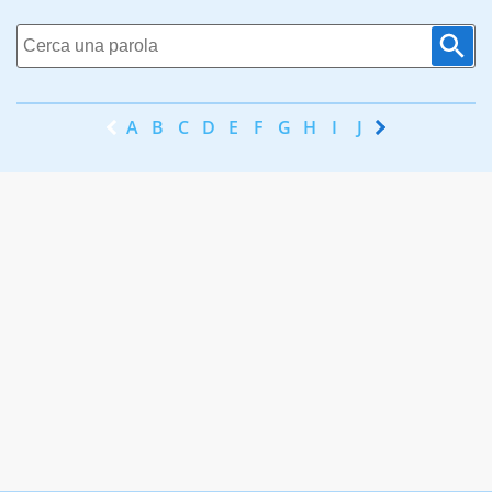
A
B
C
D
E
F
G
H
I
J
K
L
M
N