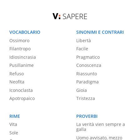
SAPERE
VOCABOLARIO
SINONIMI E CONTRARI
Ossimoro
Libertà
Filantropo
Facile
Idiosincrasia
Pragmatico
Pusillanime
Conoscenza
Refuso
Riassunto
Neofita
Paradigma
Iconoclasta
Gioia
Apotropaico
Tristezza
RIME
PROVERBI
Vita
La verità vien sempre a
galla
Sole
Uomo avvisato, mezzo