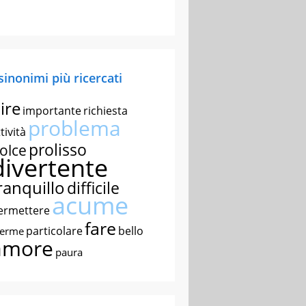
 sinonimi più ricercati
ire
importante
richiesta
problema
tività
prolisso
olce
divertente
ranquillo
difficile
acume
ermettere
fare
particolare
bello
nerme
amore
paura