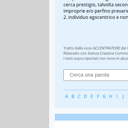
cerca prestigio, talvolta sec
improprie e/o perfino prevar
individuo egocentrico e non
Tratto dalla voce
ACCENTRATORE
del
Rilasciato con
licenza Creative Commo
I testi sopra riportati non sono in alc
A
B
C
D
E
F
G
H
I
J