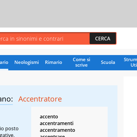
Come si
Strum
ario
Neologismi
Rimario
Scuola
scrive
Uti
ano:
Accentratore
accento
accentramenti
rio posto
accentramento
gative,
accentrare