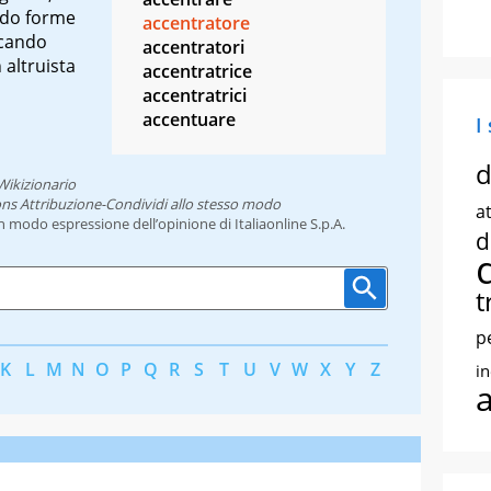
ondo forme
accentratore
icando
accentratori
 altruista
accentratrice
accentratrici
accentuare
I
d
Wikizionario
ns Attribuzione-Condividi allo stesso modo
at
un modo espressione dell’opinione di Italiaonline S.p.A.
d
t
p
K
L
M
N
O
P
Q
R
S
T
U
V
W
X
Y
Z
i