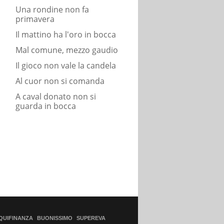
Una rondine non fa
primavera
Il mattino ha l'oro in bocca
Mal comune, mezzo gaudio
Il gioco non vale la candela
Al cuor non si comanda
A caval donato non si
guarda in bocca
QUIFINANZA
BUONISSIMO
SUPEREVA