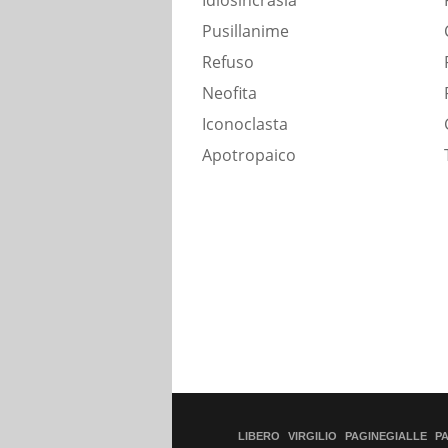
Idiosincrasia
Pusillanime
Refuso
Neofita
Iconoclasta
Apotropaico
LIBERO
VIRGILIO
PAGINEGIALLE
P