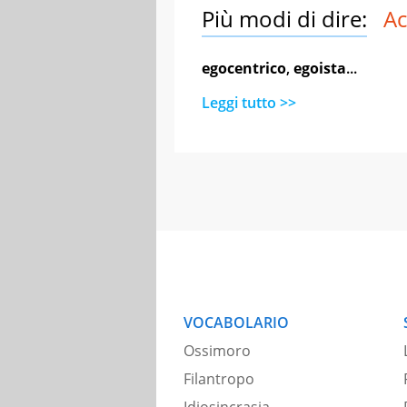
Più modi di dire:
Ac
egocentrico
,
egoista
...
Leggi tutto >>
VOCABOLARIO
Ossimoro
Filantropo