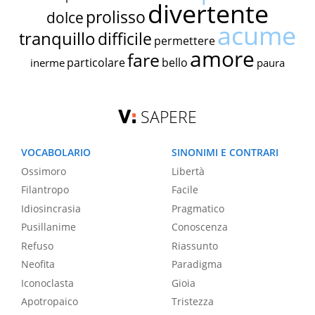
divertente
prolisso
dolce
acume
tranquillo
difficile
permettere
amore
fare
particolare
bello
inerme
paura
SAPERE
VOCABOLARIO
SINONIMI E CONTRARI
Ossimoro
Libertà
Filantropo
Facile
Idiosincrasia
Pragmatico
Pusillanime
Conoscenza
Refuso
Riassunto
Neofita
Paradigma
Iconoclasta
Gioia
Apotropaico
Tristezza