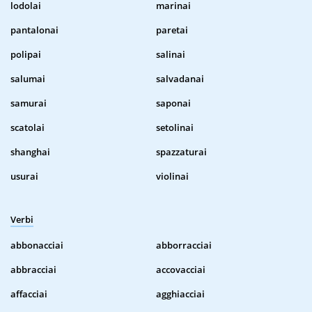
lodolai
marinai
pantalonai
paretai
polipai
salinai
salumai
salvadanai
samurai
saponai
scatolai
setolinai
shanghai
spazzaturai
usurai
violinai
Verbi
abbonacciai
abborracciai
abbracciai
accovacciai
affacciai
agghiacciai