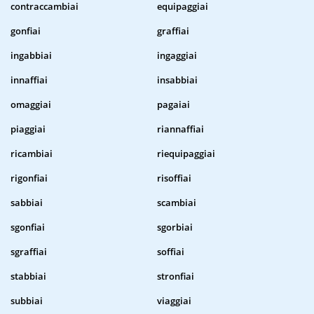
contraccambiai
equipaggiai
gonfiai
graffiai
ingabbiai
ingaggiai
innaffiai
insabbiai
omaggiai
pagaiai
piaggiai
riannaffiai
ricambiai
riequipaggiai
rigonfiai
risoffiai
sabbiai
scambiai
sgonfiai
sgorbiai
sgraffiai
soffiai
stabbiai
stronfiai
subbiai
viaggiai