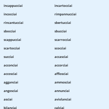
incappucciai
incartocciai
incocciai
rimpannucciai
rincantucciai
sbertucciai
sbocciai
sbucciai
scappucciai
scarrocciai
scartocciai
scocciai
succiai
accasciai
acconciai
accorciai
accosciai
afflosciai
agganciai
ammosciai
angosciai
annunciai
asciai
aviolanciai
bilanciai
calciai