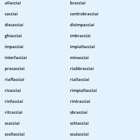
allacciai
bracciai
cacciai
controbracciai
discacciai
disimpacciai
ghiacciai
imbracciai
impacciai
impiallacciai
interfacciai
minacciai
procacciai
riabbracciai
riaffacciai
riallacciai
ricacciai
rimpiallacciai
rinfacciai
rintracciai
ritracciai
sbracciai
scacciai
schiacciai
scollacciai
sculacciai