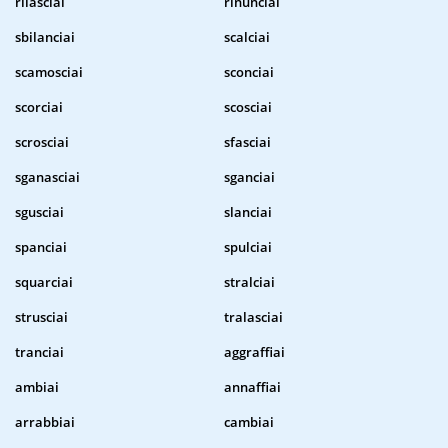
rilasciai
rinunciai
sbilanciai
scalciai
scamosciai
sconciai
scorciai
scosciai
scrosciai
sfasciai
sganasciai
sganciai
sgusciai
slanciai
spanciai
spulciai
squarciai
stralciai
strusciai
tralasciai
tranciai
aggraffiai
ambiai
annaffiai
arrabbiai
cambiai