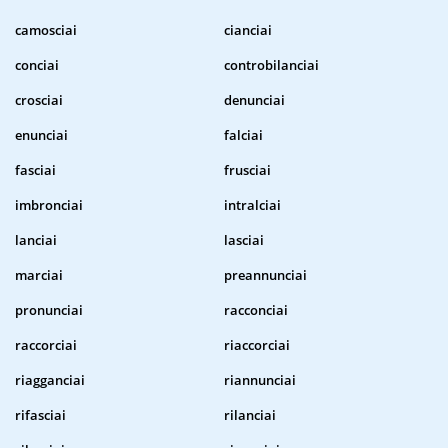
camosciai
cianciai
conciai
controbilanciai
crosciai
denunciai
enunciai
falciai
fasciai
frusciai
imbronciai
intralciai
lanciai
lasciai
marciai
preannunciai
pronunciai
racconciai
raccorciai
riaccorciai
riagganciai
riannunciai
rifasciai
rilanciai