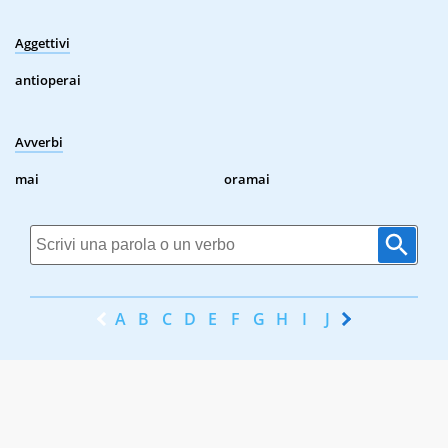
Aggettivi
antioperai
Avverbi
mai
oramai
A
B
C
D
E
F
G
H
I
J
K
L
M
N