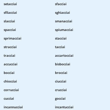
setacciai
sfacciai
sfilacciai
sghiacciai
slacciai
smanacciai
spacciai
spiumacciai
sprimacciai
stacciai
stracciai
tacciai
tracciai
accartocciai
accucciai
bisbocciai
bocciai
brocciai
chiocciai
ciucciai
corrucciai
crucciai
cucciai
gocciai
incannucciai
incantucciai