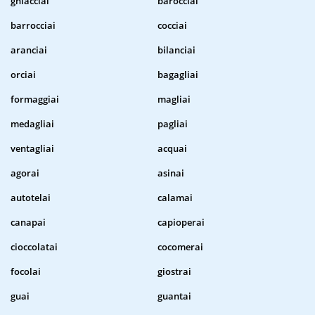
ghiacciai
barocciai
barrocciai
cocciai
aranciai
bilanciai
orciai
bagagliai
formaggiai
magliai
medagliai
pagliai
ventagliai
acquai
agorai
asinai
autotelai
calamai
canapai
capioperai
cioccolatai
cocomerai
focolai
giostrai
guai
guantai