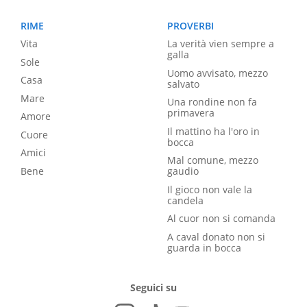
RIME
PROVERBI
Vita
La verità vien sempre a
galla
Sole
Uomo avvisato, mezzo
Casa
salvato
Mare
Una rondine non fa
primavera
Amore
Il mattino ha l'oro in
Cuore
bocca
Amici
Mal comune, mezzo
Bene
gaudio
Il gioco non vale la
candela
Al cuor non si comanda
A caval donato non si
guarda in bocca
Seguici su