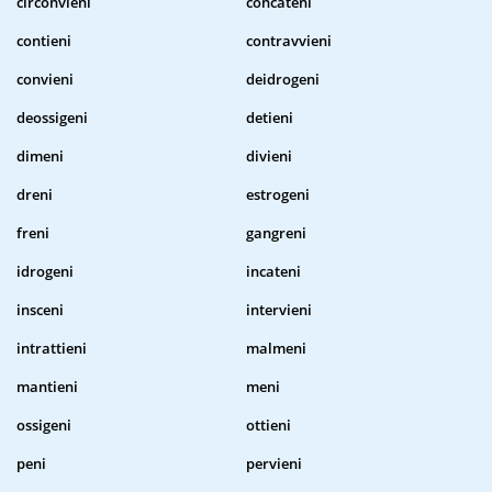
circonvieni
concateni
contieni
contravvieni
convieni
deidrogeni
deossigeni
detieni
dimeni
divieni
dreni
estrogeni
freni
gangreni
idrogeni
incateni
insceni
intervieni
intrattieni
malmeni
mantieni
meni
ossigeni
ottieni
peni
pervieni