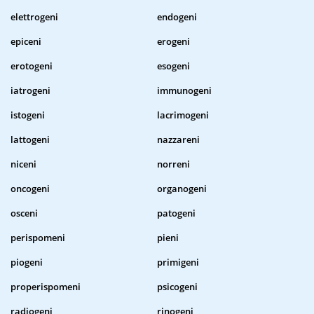
elettrogeni
endogeni
epiceni
erogeni
erotogeni
esogeni
iatrogeni
immunogeni
istogeni
lacrimogeni
lattogeni
nazzareni
niceni
norreni
oncogeni
organogeni
osceni
patogeni
perispomeni
pieni
piogeni
primigeni
properispomeni
psicogeni
radiogeni
rinogeni