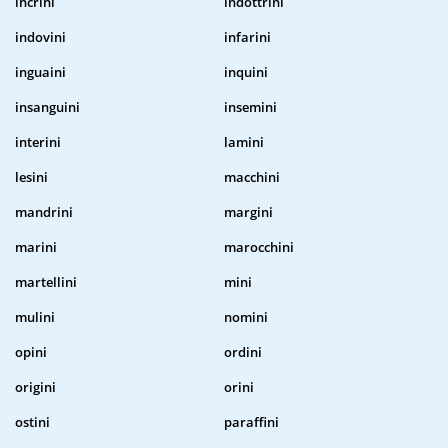
incrini
indottrini
indovini
infarini
inguaini
inquini
insanguini
insemini
interini
lamini
lesini
macchini
mandrini
margini
marini
marocchini
martellini
mini
mulini
nomini
opini
ordini
origini
orini
ostini
paraffini