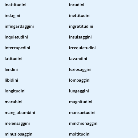
inattitudini
incudini
indagini
inettitudini
infingardaggini
ingratitudini
inquietudini
insulsaggini
intercapedini
irrequietudini
latitudini
lavandini
lendini
leziosaggini
libidini
lombaggini
longitudini
lungaggini
macubini
magnitudini
mangiabambini
mansuetudini
melensaggini
minchionaggini
minuziosaggini
moltitudini