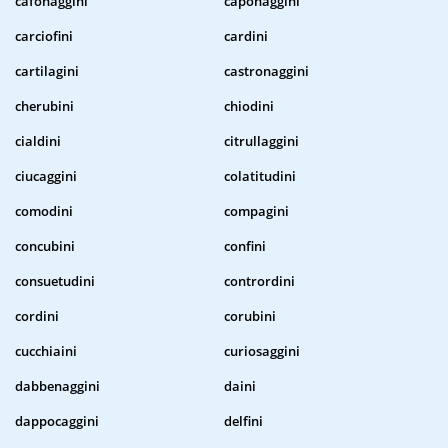
cafonaggini
caponaggini
carciofini
cardini
cartilagini
castronaggini
cherubini
chiodini
cialdini
citrullaggini
ciucaggini
colatitudini
comodini
compagini
concubini
confini
consuetudini
contrordini
cordini
corubini
cucchiaini
curiosaggini
dabbenaggini
daini
dappocaggini
delfini