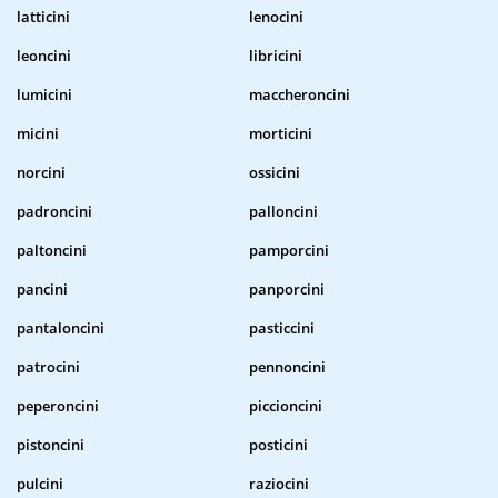
latticini
lenocini
leoncini
libricini
lumicini
maccheroncini
micini
morticini
norcini
ossicini
padroncini
palloncini
paltoncini
pamporcini
pancini
panporcini
pantaloncini
pasticcini
patrocini
pennoncini
peperoncini
piccioncini
pistoncini
posticini
pulcini
raziocini