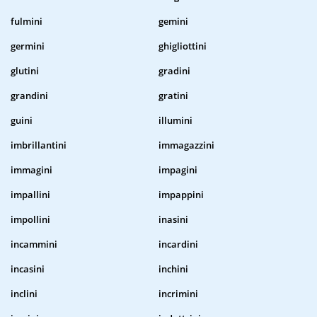
fulmini
gemini
germini
ghigliottini
glutini
gradini
grandini
gratini
guini
illumini
imbrillantini
immagazzini
immagini
impagini
impallini
impappini
impollini
inasini
incammini
incardini
incasini
inchini
inclini
incrimini