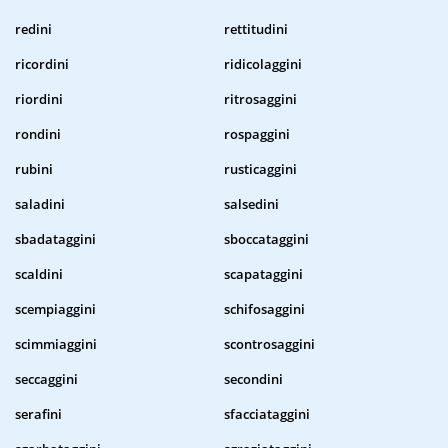
redini
rettitudini
ricordini
ridicolaggini
riordini
ritrosaggini
rondini
rospaggini
rubini
rusticaggini
saladini
salsedini
sbadataggini
sboccataggini
scaldini
scapataggini
scempiaggini
schifosaggini
scimmiaggini
scontrosaggini
seccaggini
secondini
serafini
sfacciataggini