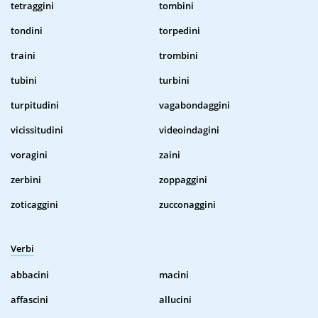
tetraggini
tombini
tondini
torpedini
traini
trombini
tubini
turbini
turpitudini
vagabondaggini
vicissitudini
videoindagini
voragini
zaini
zerbini
zoppaggini
zoticaggini
zucconaggini
Verbi
abbacini
macini
affascini
allucini