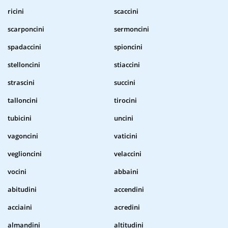
ricini
scaccini
scarponcini
sermoncini
spadaccini
spioncini
stelloncini
stiaccini
strascini
succini
talloncini
tirocini
tubicini
uncini
vagoncini
vaticini
veglioncini
velaccini
vocini
abbaini
abitudini
accendini
acciaini
acredini
almandini
altitudini