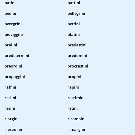
patini
pattini
pedini
pellegrini
peregrini
pettini
pioviggini
platini
pralini
predestini
predetermini
predomini
preordini
procrastini
propaggini
propini
raffini
rapini
reclini
recrimini
resini
retini
riargini
ricombini
riesamini
rimargini