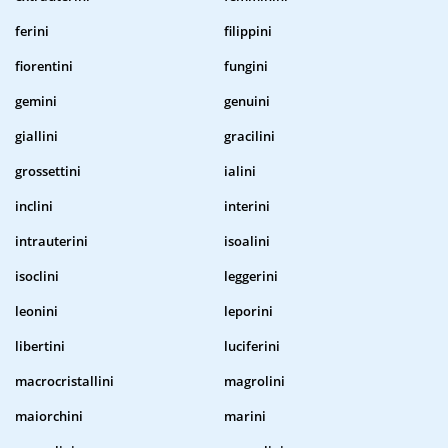
ferini
filippini
fiorentini
fungini
gemini
genuini
giallini
gracilini
grossettini
ialini
inclini
interini
intrauterini
isoalini
isoclini
leggerini
leonini
leporini
libertini
luciferini
macrocristallini
magrolini
maiorchini
marini