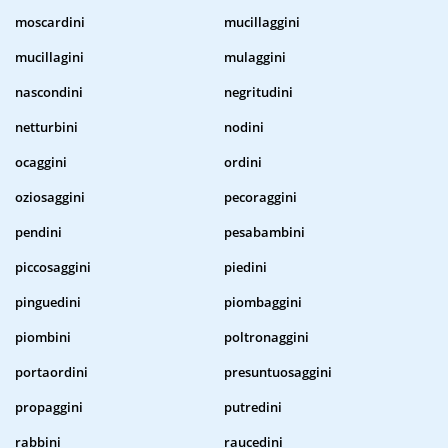
moscardini
mucillaggini
mucillagini
mulaggini
nascondini
negritudini
netturbini
nodini
ocaggini
ordini
oziosaggini
pecoraggini
pendini
pesabambini
piccosaggini
piedini
pinguedini
piombaggini
piombini
poltronaggini
portaordini
presuntuosaggini
propaggini
putredini
rabbini
raucedini