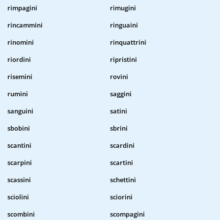
rimpagini
rimugini
rincammini
ringuaini
rinomini
rinquattrini
riordini
ripristini
risemini
rovini
rumini
saggini
sanguini
satini
sbobini
sbrini
scantini
scardini
scarpini
scartini
scassini
schettini
sciolini
sciorini
scombini
scompagini