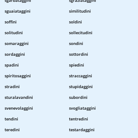
sgarbataggini
sgraziataggini
sguaiataggini
similitudini
soffini
soldini
solitudini
sollecitudini
somaraggini
sondini
sordaggini
sottordini
spadini
spiedini
spiritosaggini
straccaggini
stradini
stupidaggini
sturalavandini
subordini
svenevolaggini
svogliataggini
tendini
tentredini
teredini
testardaggini