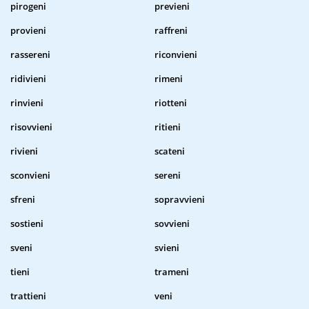
pirogeni
previeni
provieni
raffreni
rassereni
riconvieni
ridivieni
rimeni
rinvieni
riotteni
risovvieni
ritieni
rivieni
scateni
sconvieni
sereni
sfreni
sopravvieni
sostieni
sovvieni
sveni
svieni
tieni
trameni
trattieni
veni