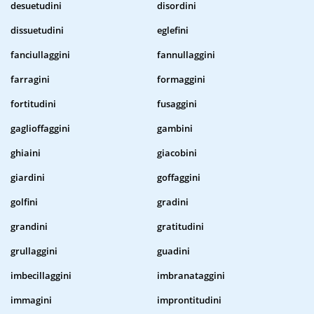
desuetudini
disordini
dissuetudini
eglefini
fanciullaggini
fannullaggini
farragini
formaggini
fortitudini
fusaggini
gaglioffaggini
gambini
ghiaini
giacobini
giardini
goffaggini
golfini
gradini
grandini
gratitudini
grullaggini
guadini
imbecillaggini
imbranataggini
immagini
improntitudini