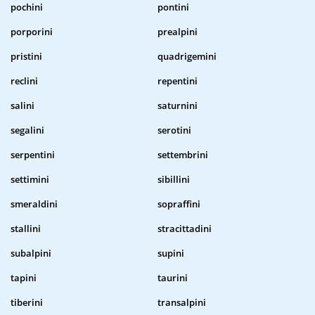
pochini
pontini
porporini
prealpini
pristini
quadrigemini
reclini
repentini
salini
saturnini
segalini
serotini
serpentini
settembrini
settimini
sibillini
smeraldini
sopraffini
stallini
stracittadini
subalpini
supini
tapini
taurini
tiberini
transalpini