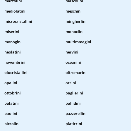
marzolini
mascolini
mediolatini
meschini
microcristallini
mingherlini
miserini
monoclini
monogini
multimmagini
neolatini
nervini
novembrini
oceanini
olocristallini
oltremarini
opalini
orsini
ottobrini
paglierini
palatini
pallidini
paolini
pazzerellini
piccolini
platirrini