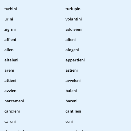
turbini
turlupini
urini
volantini
zigrini
addivieni
affieni
alieni
alleni
alogeni
altaleni
appartieni
areni
astieni
attieni
avveleni
avvieni
baleni
barcameni
bareni
cancreni
cantileni
careni
ceni