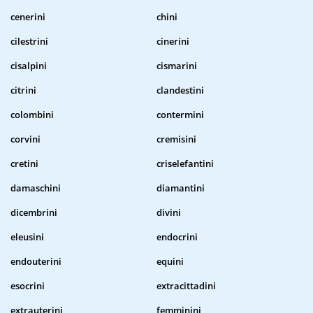
cenerini
chini
cilestrini
cinerini
cisalpini
cismarini
citrini
clandestini
colombini
contermini
corvini
cremisini
cretini
criselefantini
damaschini
diamantini
dicembrini
divini
eleusini
endocrini
endouterini
equini
esocrini
extracittadini
extrauterini
femminini