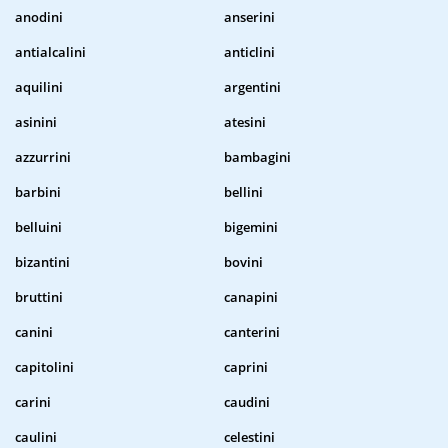
anodini
anserini
antialcalini
anticlini
aquilini
argentini
asinini
atesini
azzurrini
bambagini
barbini
bellini
belluini
bigemini
bizantini
bovini
bruttini
canapini
canini
canterini
capitolini
caprini
carini
caudini
caulini
celestini