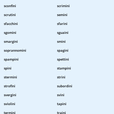
sconfini
scrimini
scrutini
semini
sfacchini
sfarini
sgomini
sguaini
smargini
smini
soprannomini
spagini
spampini
spettini
spini
stampini
stermini
strini
strofini
subordini
svergini
svini
sviolini
tapini
termini
traini