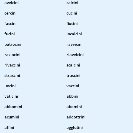
avvicini
calcini
cercini
cucini
fascini
fiocini
fucini
incalcini
patrocini
ravvicini
raziocini
riavvicini
rivaccini
scalcini
strascini
trascini
uncini
vaccini
vaticini
abbini
abbomini
abomini
acumini
addottrini
affini
agglutini