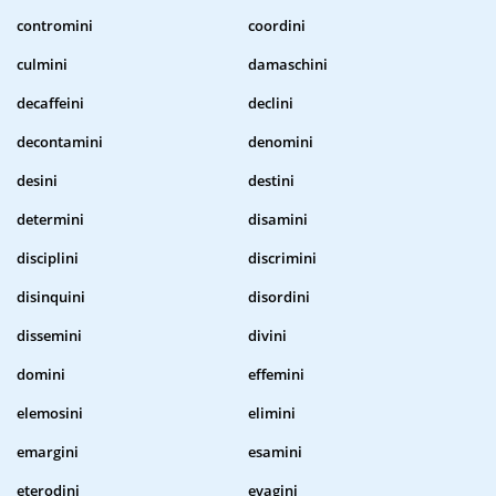
contromini
coordini
culmini
damaschini
decaffeini
declini
decontamini
denomini
desini
destini
determini
disamini
disciplini
discrimini
disinquini
disordini
dissemini
divini
domini
effemini
elemosini
elimini
emargini
esamini
eterodini
evagini