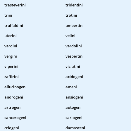
trasteverini
tridentini
trini
trotini
truffaldini
umbertini
uterini
velini
verdini
verdolini
vergini
vespertini
viperini
viziatini
zaffirini
acidogeni
allucinogeni
ameni
androgeni
ansiogeni
artrogeni
autogeni
cancerogeni
cariogeni
criogeni
damasceni