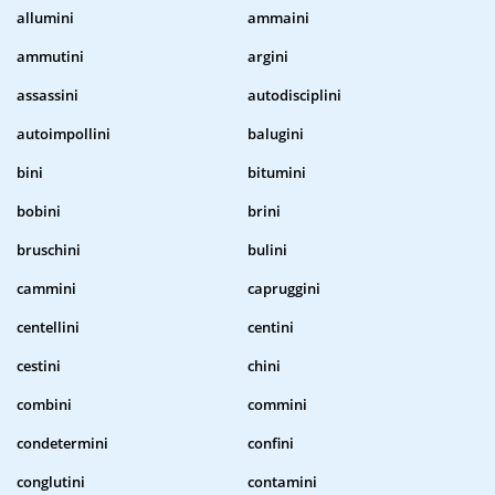
allumini
ammaini
ammutini
argini
assassini
autodisciplini
autoimpollini
balugini
bini
bitumini
bobini
brini
bruschini
bulini
cammini
capruggini
centellini
centini
cestini
chini
combini
commini
condetermini
confini
conglutini
contamini