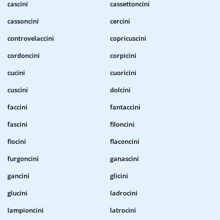
cascini
cassettoncini
cassoncini
cercini
controvelaccini
copricuscini
cordoncini
corpicini
cucini
cuoricini
cuscini
dolcini
faccini
fantaccini
fascini
filoncini
fiocini
flaconcini
furgoncini
ganascini
gancini
glicini
glucini
ladrocini
lampioncini
latrocini