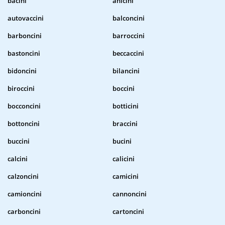
bacini
anicini
autovaccini
balconcini
barboncini
barroccini
bastoncini
beccaccini
bidoncini
bilancini
biroccini
boccini
bocconcini
botticini
bottoncini
braccini
buccini
bucini
calcini
calicini
calzoncini
camicini
camioncini
cannoncini
carboncini
cartoncini