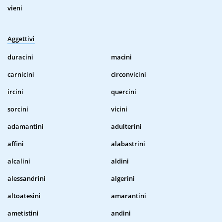
vieni
Aggettivi
duracini
macini
carnicini
circonvicini
ircini
quercini
sorcini
vicini
adamantini
adulterini
affini
alabastrini
alcalini
aldini
alessandrini
algerini
altoatesini
amarantini
ametistini
andini