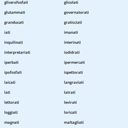
glicerofosfati
glicolati
glutammati
governatorati
granducati
graticciati
iati
imanati
inquilinati
interinati
interpretariati
iodidrati
iperbati
ipermercati
ipofosfati
ispettorati
laicati
langraviati
lati
latrati
lettorati
levirati
loggiati
loricati
magnati
maltagliati