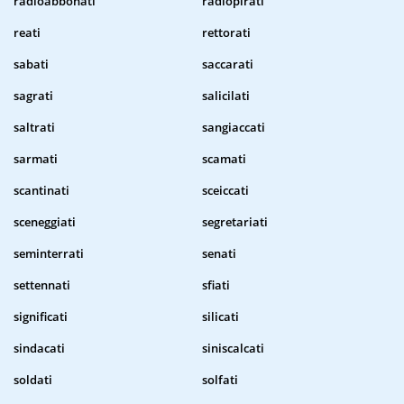
radioabbonati
radiopirati
reati
rettorati
sabati
saccarati
sagrati
salicilati
saltrati
sangiaccati
sarmati
scamati
scantinati
sceiccati
sceneggiati
segretariati
seminterrati
senati
settennati
sfiati
significati
silicati
sindacati
siniscalcati
soldati
solfati