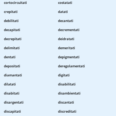
cortocircuitati
costatati
crepitati
datati
debilitati
decantati
decapitati
decrementati
decrepitati
deidratati
delimitati
demeritati
dentati
depigmentati
depositati
deregolamentati
diamantati
digitati
dilatati
disabilitati
disabitati
disambientati
disargentati
discantati
discapitati
discreditati