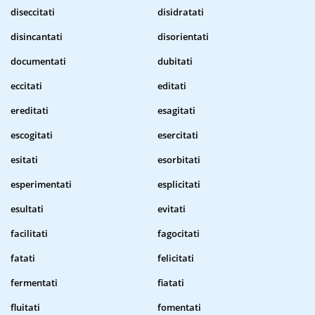
diseccitati
disidratati
disincantati
disorientati
documentati
dubitati
eccitati
editati
ereditati
esagitati
escogitati
esercitati
esitati
esorbitati
esperimentati
esplicitati
esultati
evitati
facilitati
fagocitati
fatati
felicitati
fermentati
fiatati
fluitati
fomentati