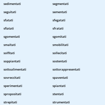
sedimentati
segmentati
seguitati
sementati
sfatati
sfegatati
sfiatati
sfratati
sgomentati
sgomitati
smaltati
smobilitati
solfitati
sollecitati
soppiantati
sostentati
sottoalimentati
sottorappresentati
sovreccitati
spaventati
sperimentati
spiantati
spropositati
stentati
strepitati
strumentati