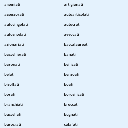
arseniati
artigianati
assessorati
autoarticolati
autocingolati
autocrati
autosnodati
avvocati
azionariati
baccalaureati
baccellierati
banati
baronati
beilicati
belati
benzoati
bisolfati
boati
borati
borosilicati
branchiati
broccati
buccellati
bugnati
burocrati
calafati