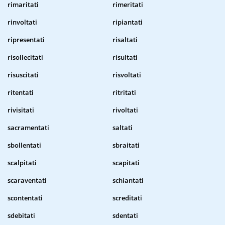
rimaritati
rimeritati
rinvoltati
ripiantati
ripresentati
risaltati
risollecitati
risultati
risuscitati
risvoltati
ritentati
ritritati
rivisitati
rivoltati
sacramentati
saltati
sbollentati
sbraitati
scalpitati
scapitati
scaraventati
schiantati
scontentati
screditati
sdebitati
sdentati