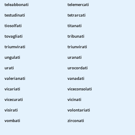
teleabbonati
telemercati
testudinati
tetrarcati
tiosolfati
titanati
tovagliati
tribunati
triumvirati
triunvirati
ungulati
uranati
urati
urocordati
valerianati
vanadati
vicariati
viceconsolati
vicecurati
vicinati
visirati
volontariati
vombati
zirconati