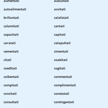
aumentati
auscultati
autoalimentati
avvitati
brillantati
calafatati
calamitati
cantati
capacitati
capitati
caratati
catapultati
cementati
cimentati
citati
coabitati
coeditati
cogitati
coibentati
commentati
compitati
complimentati
concitati
constatati
consultati
contingentati