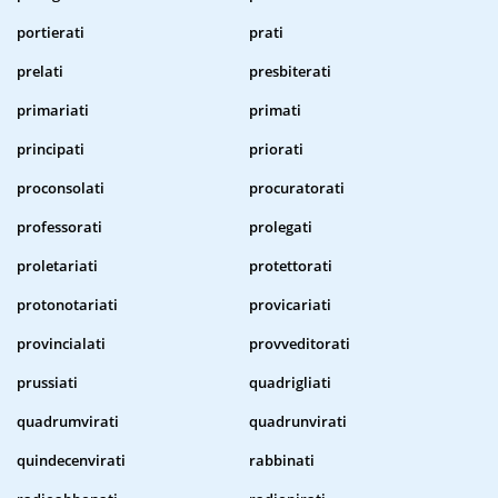
portierati
prati
prelati
presbiterati
primariati
primati
principati
priorati
proconsolati
procuratorati
professorati
prolegati
proletariati
protettorati
protonotariati
provicariati
provincialati
provveditorati
prussiati
quadrigliati
quadrumvirati
quadrunvirati
quindecenvirati
rabbinati