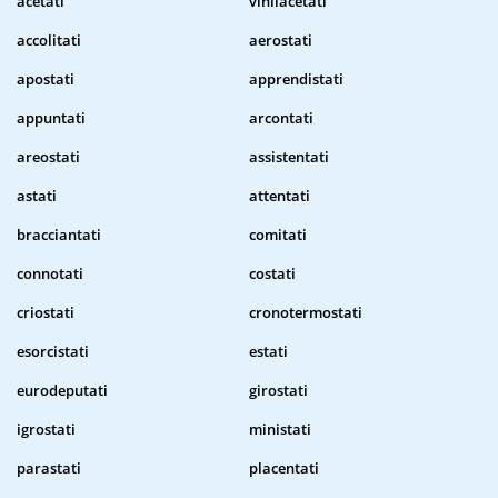
acetati
vinilacetati
accolitati
aerostati
apostati
apprendistati
appuntati
arcontati
areostati
assistentati
astati
attentati
bracciantati
comitati
connotati
costati
criostati
cronotermostati
esorcistati
estati
eurodeputati
girostati
igrostati
ministati
parastati
placentati