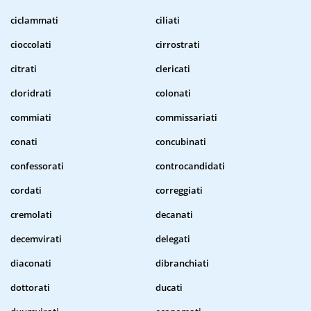
ciclammati
ciliati
cioccolati
cirrostrati
citrati
clericati
cloridrati
colonati
commiati
commissariati
conati
concubinati
confessorati
controcandidati
cordati
correggiati
cremolati
decanati
decemvirati
delegati
diaconati
dibranchiati
dottorati
ducati