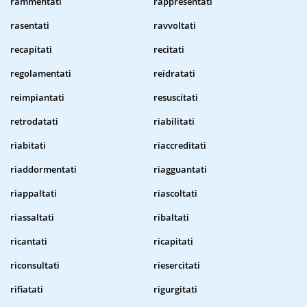
rammentati
rappresentati
rasentati
ravvoltati
recapitati
recitati
regolamentati
reidratati
reimpiantati
resuscitati
retrodatati
riabilitati
riabitati
riaccreditati
riaddormentati
riagguantati
riappaltati
riascoltati
riassaltati
ribaltati
ricantati
ricapitati
riconsultati
riesercitati
rifiatati
rigurgitati