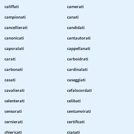
califfati
camerati
campionati
canati
cancellierati
candidati
canonicati
cantautorati
caporalati
cappellanati
carati
carboidrati
carbonati
cardinalati
casati
caseggiati
cavalierati
cefalocordati
celenterati
celibati
censorati
centumvirati
cernierati
certificati
chiericati
cianati