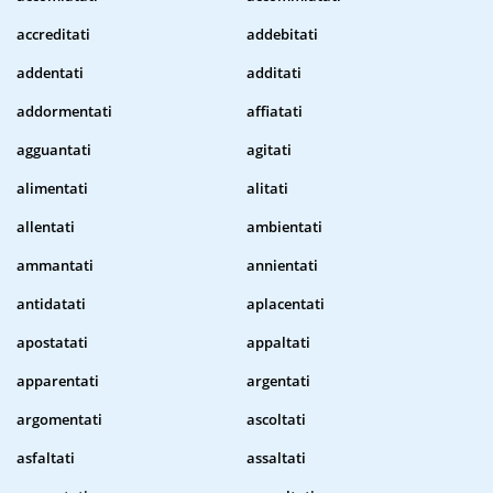
accreditati
addebitati
addentati
additati
addormentati
affiatati
agguantati
agitati
alimentati
alitati
allentati
ambientati
ammantati
annientati
antidatati
aplacentati
apostatati
appaltati
apparentati
argentati
argomentati
ascoltati
asfaltati
assaltati