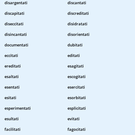
disargentati
discantati
discapitati
discreditati
diseccitati
disidratati
disincantati
disorientati
documentati
dubitati
eccitati
editati
ereditati
esagitati
esaltati
escogitati
esentati
esercitati
esitati
esorbitati
esperimentati
esplicitati
esultati
evitati
facilitati
fagocitati