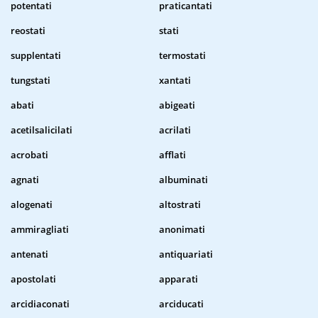
potentati
praticantati
reostati
stati
supplentati
termostati
tungstati
xantati
abati
abigeati
acetilsalicilati
acrilati
acrobati
afflati
agnati
albuminati
alogenati
altostrati
ammiragliati
anonimati
antenati
antiquariati
apostolati
apparati
arcidiaconati
arciducati