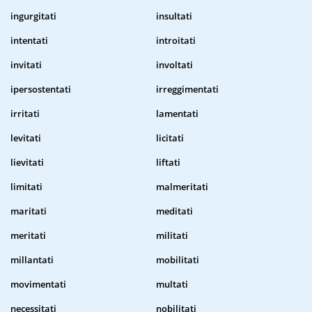
ingurgitati
insultati
intentati
introitati
invitati
involtati
ipersostentati
irreggimentati
irritati
lamentati
levitati
licitati
lievitati
liftati
limitati
malmeritati
maritati
meditati
meritati
militati
millantati
mobilitati
movimentati
multati
necessitati
nobilitati