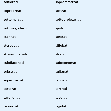
solfidrati
soprammercati
sopraornati
sostrati
sottomercati
sottoproletariati
sottosegretariati
spati
stannati
stearati
stereobati
stilobati
straordinariati
strati
subdiaconati
subeconomati
substrati
sultanati
supermercati
tannati
tartarati
tartrati
tavellonati
tavolati
tecnocrati
tegolati