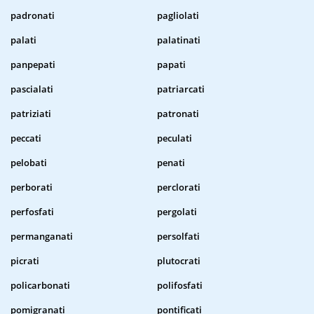
padronati
pagliolati
palati
palatinati
panpepati
papati
pascialati
patriarcati
patriziati
patronati
peccati
peculati
pelobati
penati
perborati
perclorati
perfosfati
pergolati
permanganati
persolfati
picrati
plutocrati
policarbonati
polifosfati
pomigranati
pontificati