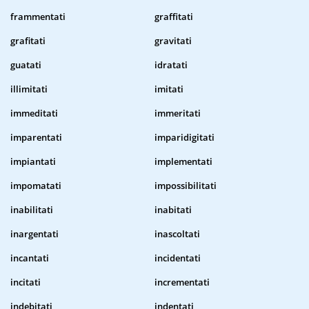
frammentati
graffitati
grafitati
gravitati
guatati
idratati
illimitati
imitati
immeditati
immeritati
imparentati
imparidigitati
impiantati
implementati
impomatati
impossibilitati
inabilitati
inabitati
inargentati
inascoltati
incantati
incidentati
incitati
incrementati
indebitati
indentati