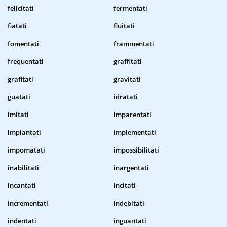
felicitati
fermentati
fiatati
fluitati
fomentati
frammentati
frequentati
graffitati
grafitati
gravitati
guatati
idratati
imitati
imparentati
impiantati
implementati
impomatati
impossibilitati
inabilitati
inargentati
incantati
incitati
incrementati
indebitati
indentati
inguantati