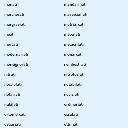
manati
mandarinati
marchesati
maresciallati
margraviati
matriarcati
meati
mecenati
mercati
metacrilati
modernariati
monarcati
monsignorati
nembostrati
nitrati
nitrofosfati
nocciolati
notabilati
notariati
noviziati
nubilati
ordinariati
ortomercati
ossalati
ostiariati
ottimati