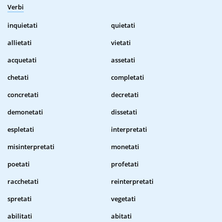
Verbi
inquietati
quietati
allietati
vietati
acquetati
assetati
chetati
completati
concretati
decretati
demonetati
dissetati
espletati
interpretati
misinterpretati
monetati
poetati
profetati
racchetati
reinterpretati
spretati
vegetati
abilitati
abitati