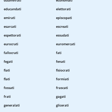
duumvirati
economati
educandati
elettorati
emirati
episcopati
esarcati
escreati
espettorati
essudati
eurocrati
euromercati
fallocrati
fati
fegati
fenati
fiati
fisiocrati
flati
formiati
fossati
frascati
frati
gagati
generalati
glicerati