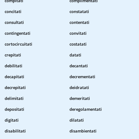
compitati
complimentati
concitati
constatati
consultati
contentati
contingentati
convitati
cortocircuitati
costatati
crepitati
datati
debilitati
decantati
decapitati
decrementati
decrepitati
deidratati
delimitati
demeritati
depositati
deregolamentati
digitati
dilatati
disabilitati
disambientati