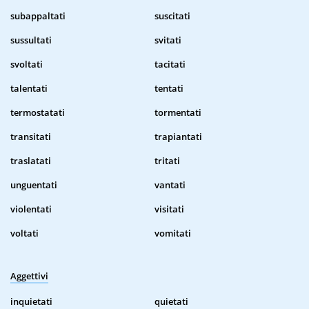
subappaltati
suscitati
sussultati
svitati
svoltati
tacitati
talentati
tentati
termostatati
tormentati
transitati
trapiantati
traslatati
tritati
unguentati
vantati
violentati
visitati
voltati
vomitati
Aggettivi
inquietati
quietati