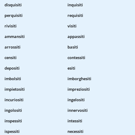
disquisiti
inquisiti
perquisiti
requisiti
rivisiti
visiti
ammansiti
appassiti
arrossiti
basiti
censiti
contessiti
depositi
esiti
imbolsiti
imborghesiti
impietositi
impreziositi
incuriositi
ingelositi
ingolositi
innervositi
inspessiti
intessiti
ispessiti
necessiti