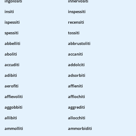
ingolositi
innervositi
insiti
inspessiti
ispessiti
recensiti
spessiti
tossiti
abbelliti
abbrustoliti
aboliti
accaniti
accuditi
addolciti
adibiti
adsorbiti
aerofiti
affieniti
affievoliti
affiochiti
aggobbiti
aggrediti
allibiti
allocchiti
ammolliti
ammorbiditi