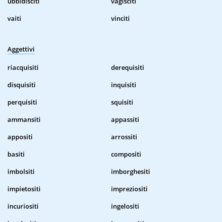
ubbidisciti
vagisciti
vaiti
vinciti
Aggettivi
riacquisiti
derequisiti
disquisiti
inquisiti
perquisiti
squisiti
ammansiti
appassiti
appositi
arrossiti
basiti
compositi
imbolsiti
imborghesiti
impietositi
impreziositi
incuriositi
ingelositi