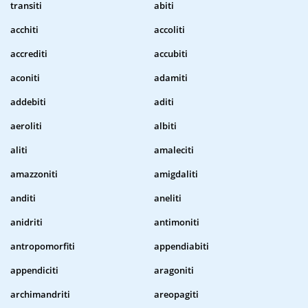
transiti
abiti
acchiti
accoliti
accrediti
accubiti
aconiti
adamiti
addebiti
aditi
aeroliti
albiti
aliti
amaleciti
amazzoniti
amigdaliti
anditi
aneliti
anidriti
antimoniti
antropomorfiti
appendiabiti
appendiciti
aragoniti
archimandriti
areopagiti