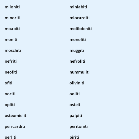
miloniti
miniabiti
minoriti
miocarditi
moabiti
molibdeniti
moniti
monoliti
moschiti
muggiti
nefriti
nefroliti
neofiti
nummuliti
ofiti
oliviniti
oociti
ooliti
opliti
osteiti
osteomieliti
palpiti
pericarditi
peritoniti
perliti
piriti