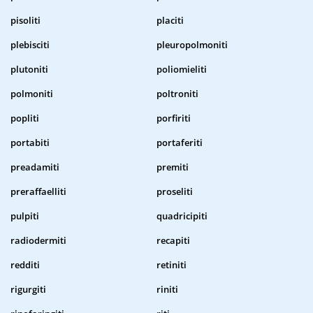
pisoliti
placiti
plebisciti
pleuropolmoniti
plutoniti
poliomieliti
polmoniti
poltroniti
popliti
porfiriti
portabiti
portaferiti
preadamiti
premiti
preraffaelliti
proseliti
pulpiti
quadricipiti
radiodermiti
recapiti
redditi
retiniti
rigurgiti
riniti