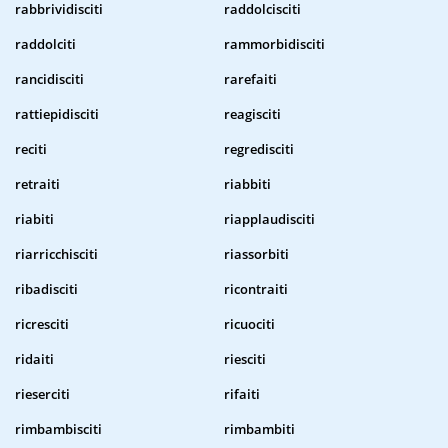
rabbrividisciti
raddolcisciti
raddolciti
rammorbidisciti
rancidisciti
rarefaiti
rattiepidisciti
reagisciti
reciti
regredisciti
retraiti
riabbiti
riabiti
riapplaudisciti
riarricchisciti
riassorbiti
ribadisciti
ricontraiti
ricresciti
ricuociti
ridaiti
riesciti
rieserciti
rifaiti
rimbambisciti
rimbambiti