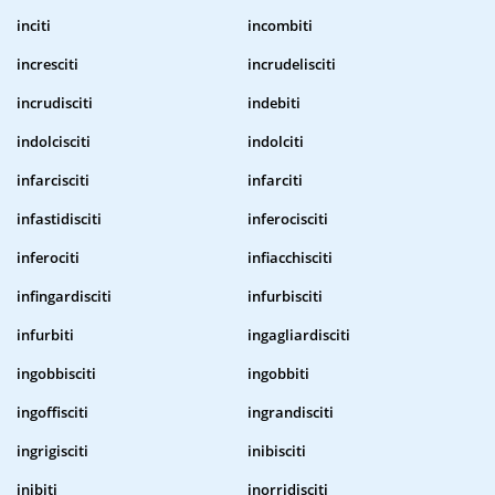
inciti
incombiti
incresciti
incrudelisciti
incrudisciti
indebiti
indolcisciti
indolciti
infarcisciti
infarciti
infastidisciti
inferocisciti
inferociti
infiacchisciti
infingardisciti
infurbisciti
infurbiti
ingagliardisciti
ingobbisciti
ingobbiti
ingoffisciti
ingrandisciti
ingrigisciti
inibisciti
inibiti
inorridisciti