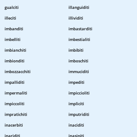
gualciti
illanguiditi
illeciti
illividiti
imbanditi
imbastarditi
imbelliti
imbestialiti
imbianchiti
imbibiti
imbionditi
imboschiti
imbozzacchiti
immuciditi
impalliditi
impediti
impermaliti
impiccioliti
impiccoliti
impliciti
impratichiti
imputriditi
inacerbiti
inaciditi
inariditi
inasiniti