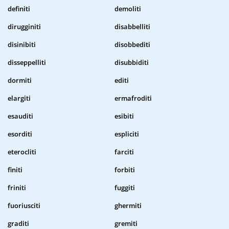
definiti
demoliti
dirugginiti
disabbelliti
disinibiti
disobbediti
disseppelliti
disubbiditi
dormiti
editi
elargiti
ermafroditi
esauditi
esibiti
esorditi
espliciti
eterocliti
farciti
finiti
forbiti
friniti
fuggiti
fuoriusciti
ghermiti
graditi
gremiti