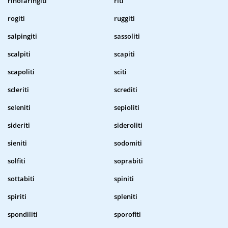
rinofaringiti
riti
rogiti
ruggiti
salpingiti
sassoliti
scalpiti
scapiti
scapoliti
sciti
scleriti
screditi
seleniti
sepioliti
sideriti
sideroliti
sieniti
sodomiti
solfiti
soprabiti
sottabiti
spiniti
spiriti
spleniti
spondiliti
sporofiti