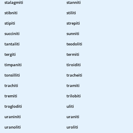
stalagmiti
stanniti
stibniti
stiliti
stipiti
strepiti
succiniti
sunniti
tantaliti
teodoliti
tergiti
termiti
timpaniti
tiroiditi
tonsilliti
tracheiti
trachiti
tramiti
tremiti
trilobiti
trogloditi
uliti
uraniniti
uraniti
uranoliti
uroliti