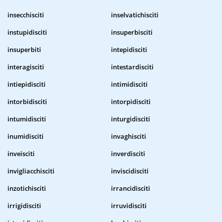
insecchisciti
inselvatichisciti
instupidisciti
insuperbisciti
insuperbiti
intepidisciti
interagisciti
intestardisciti
intiepidisciti
intimidisciti
intorbidisciti
intorpidisciti
intumidisciti
inturgidisciti
inumidisciti
invaghisciti
inveisciti
inverdisciti
invigliacchisciti
inviscidisciti
inzotichisciti
irrancidisciti
irrigidisciti
irruvidisciti