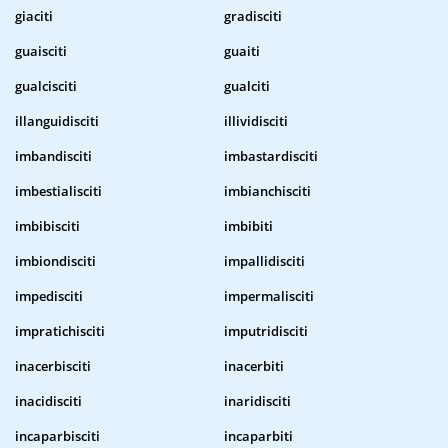
giaciti
gradisciti
guaisciti
guaiti
gualcisciti
gualciti
illanguidisciti
illividisciti
imbandisciti
imbastardisciti
imbestialisciti
imbianchisciti
imbibisciti
imbibiti
imbiondisciti
impallidisciti
impedisciti
impermalisciti
impratichisciti
imputridisciti
inacerbisciti
inacerbiti
inacidisciti
inaridisciti
incaparbisciti
incaparbiti