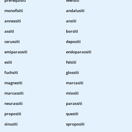
prerequisiti
lewisiti
monofisiti
andalusiti
annessiti
ansiti
assiti
borsiti
cerussiti
depositi
emiparassiti
endoparassiti
esiti
felsiti
fuchsiti
glossiti
magnesiti
marcasiti
marcassiti
miositi
neurassiti
parassiti
propositi
quesiti
sinusiti
spropositi