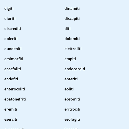
digiti
dinamiti
dioriti
discapiti
discrediti
diti
doleriti
dolomiti
duodeniti
elettroliti
emimorfiti
empiti
encefaliti
endocarditi
endofiti
enteriti
enterocoliti
eoliti
epatonefriti
epsomiti
eremiti
eritrociti
eserciti
esofagiti