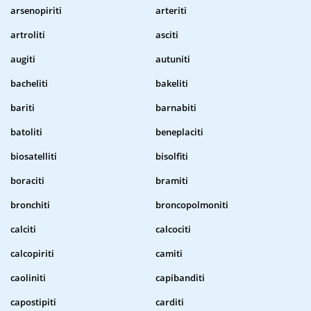
arsenopiriti
arteriti
artroliti
asciti
augiti
autuniti
bacheliti
bakeliti
bariti
barnabiti
batoliti
beneplaciti
biosatelliti
bisolfiti
boraciti
bramiti
bronchiti
broncopolmoniti
calciti
calcociti
calcopiriti
camiti
caoliniti
capibanditi
capostipiti
carditi