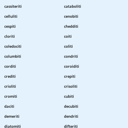
cassiteriti
cataboliti
celluliti
cenobiti
cespiti
chedditi
cloriti
coiti
coledociti
coliti
columbiti
condriti
corditi
coroiditi
crediti
crepiti
crioliti
crisoliti
cromiti
cubiti
daciti
decubiti
demeriti
dendriti
diatomiti
difteriti