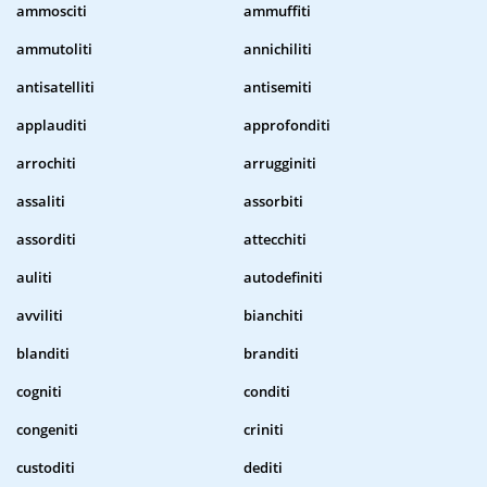
ammosciti
ammuffiti
ammutoliti
annichiliti
antisatelliti
antisemiti
applauditi
approfonditi
arrochiti
arrugginiti
assaliti
assorbiti
assorditi
attecchiti
auliti
autodefiniti
avviliti
bianchiti
blanditi
branditi
cogniti
conditi
congeniti
criniti
custoditi
dediti