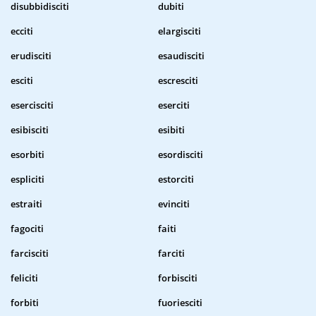
disubbidisciti
dubiti
ecciti
elargisciti
erudisciti
esaudisciti
esciti
escresciti
esercisciti
eserciti
esibisciti
esibiti
esorbiti
esordisciti
espliciti
estorciti
estraiti
evinciti
fagociti
faiti
farcisciti
farciti
feliciti
forbisciti
forbiti
fuoriesciti