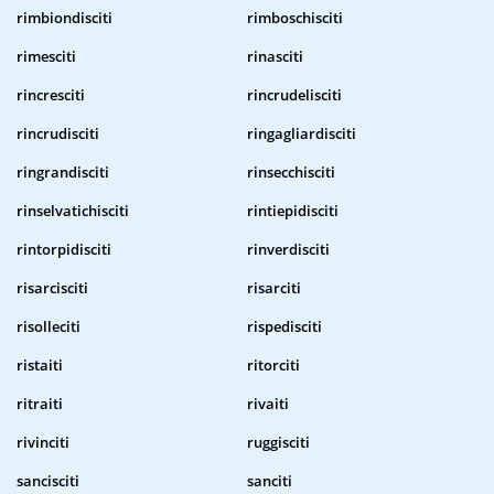
rimbiondisciti
rimboschisciti
rimesciti
rinasciti
rincresciti
rincrudelisciti
rincrudisciti
ringagliardisciti
ringrandisciti
rinsecchisciti
rinselvatichisciti
rintiepidisciti
rintorpidisciti
rinverdisciti
risarcisciti
risarciti
risolleciti
rispedisciti
ristaiti
ritorciti
ritraiti
rivaiti
rivinciti
ruggisciti
sancisciti
sanciti