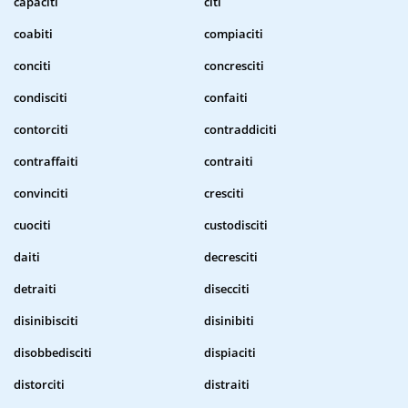
capaciti
citi
coabiti
compiaciti
conciti
concresciti
condisciti
confaiti
contorciti
contraddiciti
contraffaiti
contraiti
convinciti
cresciti
cuociti
custodisciti
daiti
decresciti
detraiti
disecciti
disinibisciti
disinibiti
disobbedisciti
dispiaciti
distorciti
distraiti