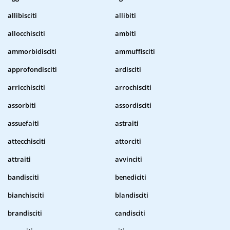
allibisciti
allibiti
allocchisciti
ambiti
ammorbidisciti
ammuffisciti
approfondisciti
ardisciti
arricchisciti
arrochisciti
assorbiti
assordisciti
assuefaiti
astraiti
attecchisciti
attorciti
attraiti
avvinciti
bandisciti
benediciti
bianchisciti
blandisciti
brandisciti
candisciti