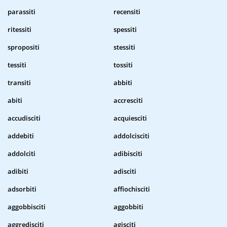
parassiti
recensiti
ritessiti
spessiti
spropositi
stessiti
tessiti
tossiti
transiti
abbiti
abiti
accresciti
accudisciti
acquiesciti
addebiti
addolcisciti
addolciti
adibisciti
adibiti
adisciti
adsorbiti
affiochisciti
aggobbisciti
aggobbiti
aggredisciti
agisciti