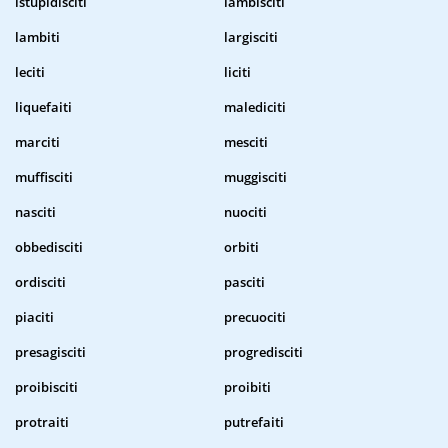
istupidisciti
lambisciti
lambiti
largisciti
leciti
liciti
liquefaiti
malediciti
marciti
mesciti
muffisciti
muggisciti
nasciti
nuociti
obbedisciti
orbiti
ordisciti
pasciti
piaciti
precuociti
presagisciti
progredisciti
proibisciti
proibiti
protraiti
putrefaiti