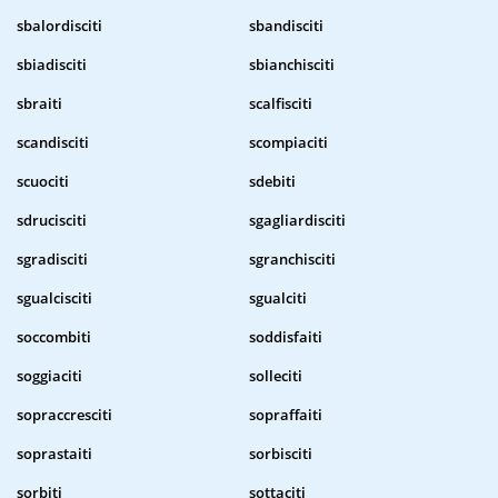
sbalordisciti
sbandisciti
sbiadisciti
sbianchisciti
sbraiti
scalfisciti
scandisciti
scompiaciti
scuociti
sdebiti
sdrucisciti
sgagliardisciti
sgradisciti
sgranchisciti
sgualcisciti
sgualciti
soccombiti
soddisfaiti
soggiaciti
solleciti
sopraccresciti
sopraffaiti
soprastaiti
sorbisciti
sorbiti
sottaciti