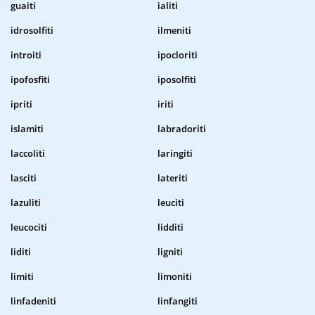
guaiti
ialiti
idrosolfiti
ilmeniti
introiti
ipocloriti
ipofosfiti
iposolfiti
ipriti
iriti
islamiti
labradoriti
laccoliti
laringiti
lasciti
lateriti
lazuliti
leuciti
leucociti
lidditi
liditi
ligniti
limiti
limoniti
linfadeniti
linfangiti