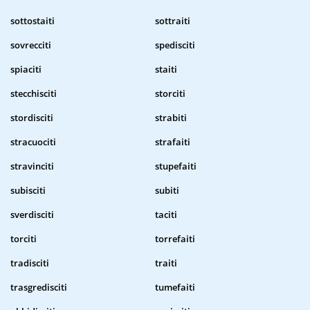
sottostaiti
sottraiti
sovrecciti
spedisciti
spiaciti
staiti
stecchisciti
storciti
stordisciti
strabiti
stracuociti
strafaiti
stravinciti
stupefaiti
subisciti
subiti
sverdisciti
taciti
torciti
torrefaiti
tradisciti
traiti
trasgredisciti
tumefaiti