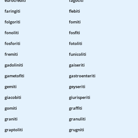
eurocrediti
fagociti
faringiti
flebiti
folgoriti
fomiti
fonoliti
fosfiti
fosforiti
fotoliti
fremiti
funicoliti
gadoliniti
gaiseriti
gametofiti
gastroenteriti
gemiti
geyseriti
giacobiti
giurisperiti
gomiti
graffiti
graniti
granuliti
graptoliti
grugniti