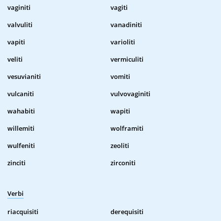
vaginiti
vagiti
valvuliti
vanadiniti
vapiti
varioliti
veliti
vermiculiti
vesuvianiti
vomiti
vulcaniti
vulvovaginiti
wahabiti
wapiti
willemiti
wolframiti
wulfeniti
zeoliti
zinciti
zirconiti
Verbi
riacquisiti
derequisiti