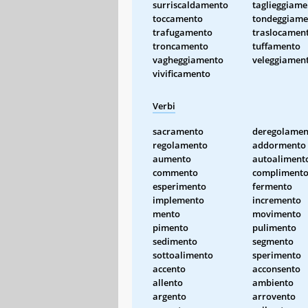
surriscaldamento
taglieggiame
toccamento
tondeggiame
trafugamento
traslocamen
troncamento
tuffamento
vagheggiamento
veleggiamen
vivificamento
Verbi
sacramento
deregolamen
regolamento
addormento
aumento
autoaliment
commento
compliment
esperimento
fermento
implemento
incremento
mento
movimento
pimento
pulimento
sedimento
segmento
sottoalimento
sperimento
accento
acconsento
allento
ambiento
argento
arrovento