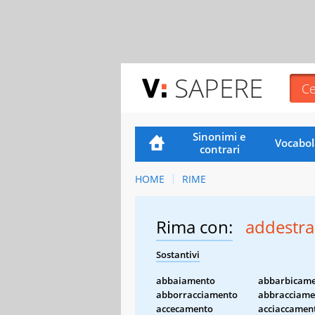
SAPERE
Sinonimi e
Vocabol
contrari
HOME
RIME
Rima con:
addestr
Sostantivi
abbaiamento
abbarbicam
abborracciamento
abbracciame
accecamento
acciaccamen