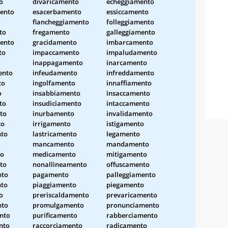
o
divaricamento
echeggiamento
ento
esacerbamento
essiccamento
fiancheggiamento
folleggiamento
to
fregamento
galleggiamento
ento
gracidamento
imbarcamento
to
impaccamento
impaludamento
inappagamento
inarcamento
ento
infeudamento
infreddamento
to
ingolfamento
innaffiamento
o
insabbiamento
insaccamento
to
insudiciamento
intaccamento
to
inurbamento
invalidamento
to
irrigamento
istigamento
nto
lastricamento
legamento
mancamento
mandamento
to
medicamento
mitigamento
to
nonallineamento
offuscamento
nto
pagamento
palleggiamento
nto
piaggiamento
piegamento
o
preriscaldamento
prevaricamento
nto
promulgamento
pronunciamento
nto
purificamento
rabberciamento
nto
raccorciamento
radicamento