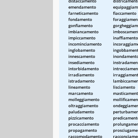
distaccamento
districament
emendamento
equipaggiam
farneticamento
fiaccamento
fondamento
foraggiamen
gonfiamento
gorgheggiam
imbiancamento
imboscamen
impiccamento
inaffiamento
incominciamento
incoraggiam
inglobamento
ingobbamen
innescamento
inondament
insediamento
instradamen
intorbidamento
intrecciamen
irradiamento
irraggiamen
istradamento
lambiccame
lineamento
lisciamento
marcamento
masticamen
molleggiamento
mollificamen
oltraggiamento
ondeggiame
paludamento
perturbame
pizzicamento
predicament
procacciamento
prolungame
propagamento
prosciugame
raccomodamento
racconciame