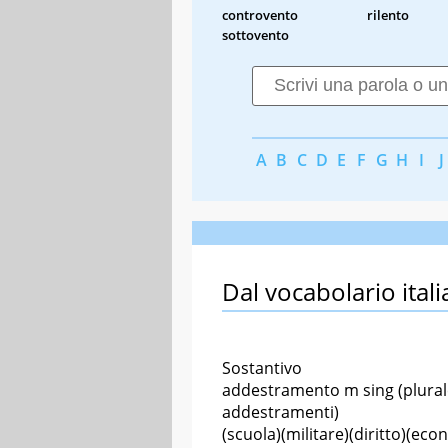
controvento
rilento
sottovento
A
B
C
D
E
F
G
H
I
J
Dal vocabolario itali
Sostantivo
addestramento m sing (plural
addestramenti)
(scuola)(militare)(diritto)(eco