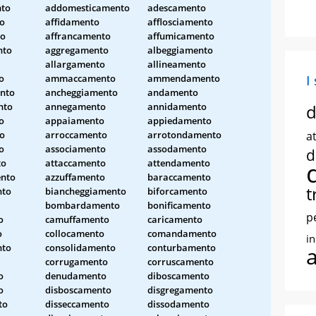
to
addomesticamento
adescamento
to
affidamento
afflosciamento
to
affrancamento
affumicamento
nto
aggregamento
albeggiamento
allargamento
allineamento
o
ammaccamento
ammendamento
I
nto
ancheggiamento
andamento
nto
annegamento
annidamento
d
o
appaiamento
appiedamento
to
arroccamento
arrotondamento
at
o
associamento
assodamento
d
to
attaccamento
attendamento
nto
azzuffamento
baraccamento
t
nto
biancheggiamento
biforcamento
bombardamento
bonificamento
p
o
camuffamento
caricamento
o
collocamento
comandamento
i
nto
consolidamento
conturbamento
corrugamento
corruscamento
o
denudamento
diboscamento
o
disboscamento
disgregamento
to
disseccamento
dissodamento