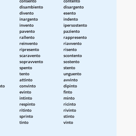
consento
contento
disambiento
disargento
divento
esento
inargento
indento
invento
ipersostento
pavento
paziento
rallento
rappresento
reinvento
riavvento
ripresento
risento
scaravento
scontento
sopravvento
sostento
spento
stento
tento
unguento
attinto
avvinto
nto
convinto
dipinto
evinto
finto
intinto
minto
respinto
ricinto
ritinto
rivinto
sprinto
stinto
tinto
vinto