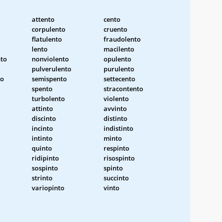
attento
cento
corpulento
cruento
flatulento
fraudolento
lento
macilento
nto
nonviolento
opulento
pulverulento
purulento
to
semispento
settecento
spento
stracontento
turbolento
violento
attinto
avvinto
discinto
distinto
incinto
indistinto
intinto
minto
quinto
respinto
ridipinto
risospinto
sospinto
spinto
strinto
succinto
variopinto
vinto