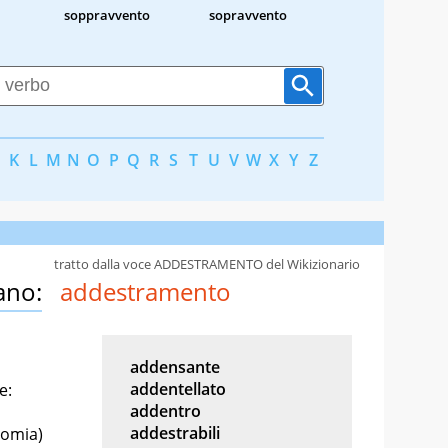
soppravvento
sopravvento
K
L
M
N
O
P
Q
R
S
T
U
V
W
X
Y
Z
tratto dalla voce ADDESTRAMENTO del Wikizionario
ano:
addestramento
addensante
addentellato
e:
addentro
addestrabili
nomia)