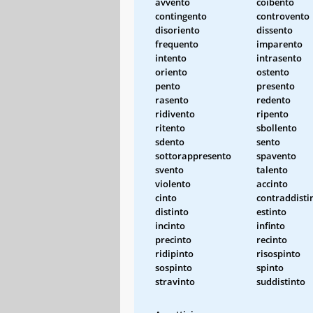
avvento
coibento
contingento
controvento
disoriento
dissento
frequento
imparento
intento
intrasento
oriento
ostento
pento
presento
rasento
redento
ridivento
ripento
ritento
sbollento
sdento
sento
sottorappresento
spavento
svento
talento
violento
accinto
cinto
contraddisti
distinto
estinto
incinto
infinto
precinto
recinto
ridipinto
risospinto
sospinto
spinto
stravinto
suddistinto