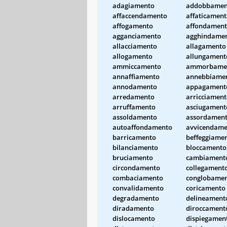
adagiamento
addobbamen
affaccendamento
affaticamen
affogamento
affondamen
agganciamento
agghindame
allacciamento
allagamento
allogamento
allungament
ammiccamento
ammorbame
annaffiamento
annebbiame
annodamento
appagament
arredamento
arricciamen
arruffamento
asciugament
assoldamento
assordamen
autoaffondamento
avvicendame
barricamento
beffeggiame
bilanciamento
bloccamento
bruciamento
cambiament
circondamento
collegament
combaciamento
conglobame
convalidamento
coricamento
degradamento
delineament
diradamento
diroccament
dislocamento
dispiegamen