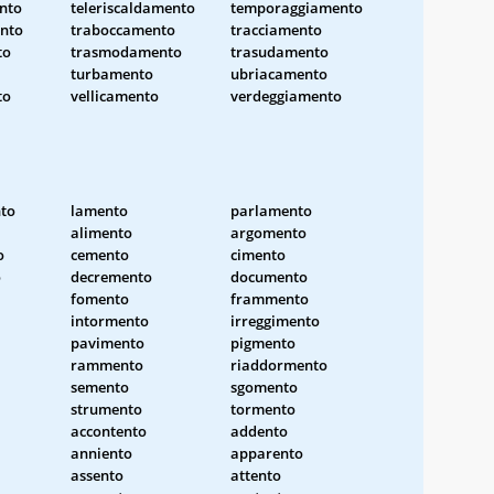
nto
teleriscaldamento
temporaggiamento
nto
traboccamento
tracciamento
to
trasmodamento
trasudamento
turbamento
ubriacamento
to
vellicamento
verdeggiamento
to
lamento
parlamento
alimento
argomento
o
cemento
cimento
o
decremento
documento
fomento
frammento
intormento
irreggimento
pavimento
pigmento
rammento
riaddormento
semento
sgomento
strumento
tormento
accontento
addento
anniento
apparento
assento
attento