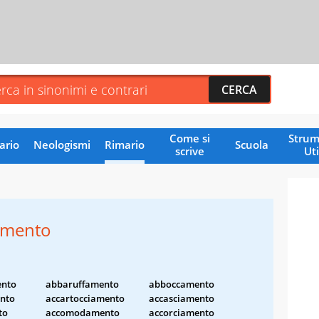
Come si
Strum
ario
Neologismi
Rimario
Scuola
scrive
Uti
amento
ento
abbaruffamento
abboccamento
nto
accartocciamento
accasciamento
to
accomodamento
accorciamento