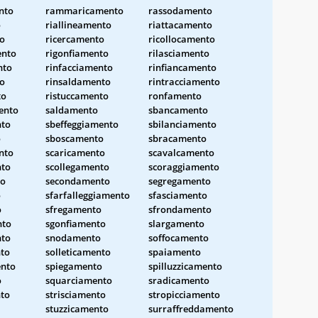
nto
rammaricamento
rassodamento
o
riallineamento
riattacamento
to
ricercamento
ricollocamento
ento
rigonfiamento
rilasciamento
nto
rinfacciamento
rinfiancamento
o
rinsaldamento
rintracciamento
to
ristuccamento
ronfamento
ento
saldamento
sbancamento
nto
sbeffeggiamento
sbilanciamento
o
sboscamento
sbracamento
nto
scaricamento
scavalcamento
nto
scollegamento
scoraggiamento
to
secondamento
segregamento
o
sfarfalleggiamento
sfasciamento
o
sfregamento
sfrondamento
nto
sgonfiamento
slargamento
nto
snodamento
soffocamento
to
solleticamento
spaiamento
ento
spiegamento
spilluzzicamento
o
squarciamento
sradicamento
nto
strisciamento
stropicciamento
stuzzicamento
surraffreddamento