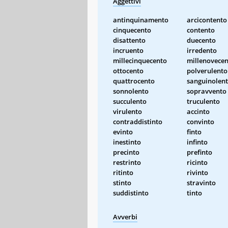
Aggettivi
antinquinamento
arcicontento
cinquecento
contento
disattento
duecento
incruento
irredento
millecinquecento
millenovece
ottocento
polverulento
quattrocento
sanguinolen
sonnolento
sopravvento
succulento
truculento
virulento
accinto
contraddistinto
convinto
evinto
finto
inestinto
infinto
precinto
prefinto
restrinto
ricinto
ritinto
rivinto
stinto
stravinto
suddistinto
tinto
Avverbi