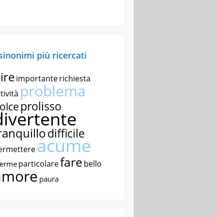
 sinonimi più ricercati
ire
importante
richiesta
problema
tività
prolisso
olce
divertente
ranquillo
difficile
acume
ermettere
fare
particolare
bello
nerme
amore
paura