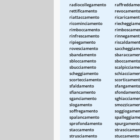
radiocollegamento
raffreddame
rettificamento
revocament
riattaccamento
ricaricamen
ricominciamento
riecheggiam
rimboccamento
rimboscame
rinfrescamento
rinnegament
ripiegamento
riscaldamen
rovesciamento
saccheggiam
sbandamento
sbaraccame
sbloccamento
sboccament
sbucciamento
scalpicciame
scheggiamento
schiacciame
scortecciamento
scorticamen
sfaldamento
sfangament
sfiancamento
sfondament
sganciamento
sghiacciame
slogamento
smozzicame
soffregamento
soggiogamen
spalancamento
spalleggiam
sprofondamento
spurgament
staccamento
strascicame
strusciamento
stuccamento