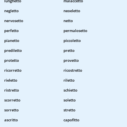
lunghetto
malaccetto
negletto
neoeletto
nervosetto
netto
perfetto
permalosetto
pianetto
piccoletto
prediletto
pretto
protetto
provetto
ricorretto
ricostretto
rieletto
riletto
ristretto
schietto
scorretto
soletto
sorretto
stretto
ascritto
capofitto