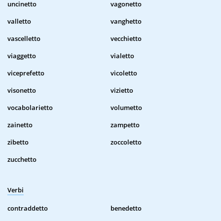
uncinetto
vagonetto
valletto
vanghetto
vascelletto
vecchietto
viaggetto
vialetto
viceprefetto
vicoletto
visonetto
vizietto
vocabolarietto
volumetto
zainetto
zampetto
zibetto
zoccoletto
zucchetto
Verbi
contraddetto
benedetto