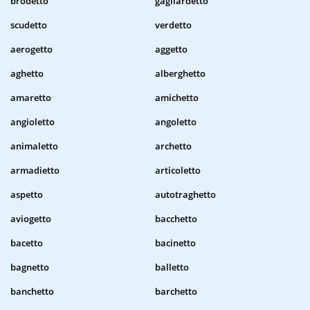
brodetto
gagliardetto
scudetto
verdetto
aerogetto
aggetto
aghetto
alberghetto
amaretto
amichetto
angioletto
angoletto
animaletto
archetto
armadietto
articoletto
aspetto
autotraghetto
aviogetto
bacchetto
bacetto
bacinetto
bagnetto
balletto
banchetto
barchetto