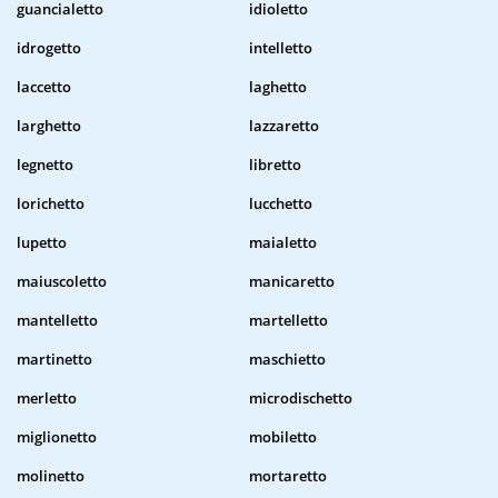
guancialetto
idioletto
idrogetto
intelletto
laccetto
laghetto
larghetto
lazzaretto
legnetto
libretto
lorichetto
lucchetto
lupetto
maialetto
maiuscoletto
manicaretto
mantelletto
martelletto
martinetto
maschietto
merletto
microdischetto
miglionetto
mobiletto
molinetto
mortaretto