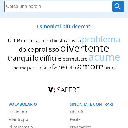
I sinonimi più ricercati
problema
dire
importante
richiesta
attività
divertente
prolisso
dolce
acume
tranquillo
difficile
permettere
amore
fare
particolare
bello
inerme
paura
SAPERE
VOCABOLARIO
SINONIMI E CONTRARI
Ossimoro
Libertà
Filantropo
Facile
Idiosincrasia
Pragmatico