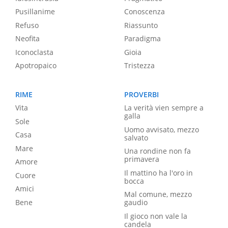
Pusillanime
Conoscenza
Refuso
Riassunto
Neofita
Paradigma
Iconoclasta
Gioia
Apotropaico
Tristezza
RIME
PROVERBI
Vita
La verità vien sempre a
galla
Sole
Uomo avvisato, mezzo
Casa
salvato
Mare
Una rondine non fa
primavera
Amore
Il mattino ha l'oro in
Cuore
bocca
Amici
Mal comune, mezzo
Bene
gaudio
Il gioco non vale la
candela