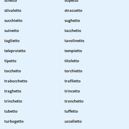
stiletto
stipetto
stivaletto
straccetto
succhietto
sughetto
suinetto
tacchetto
taglietto
tavolinetto
teleproietto
tempietto
tipetto
titoletto
tocchetto
torchietto
trabocchetto
trafiletto
traghetto
trincetto
trinchetto
tronchetto
tubetto
tuffetto
turbogetto
uccelletto