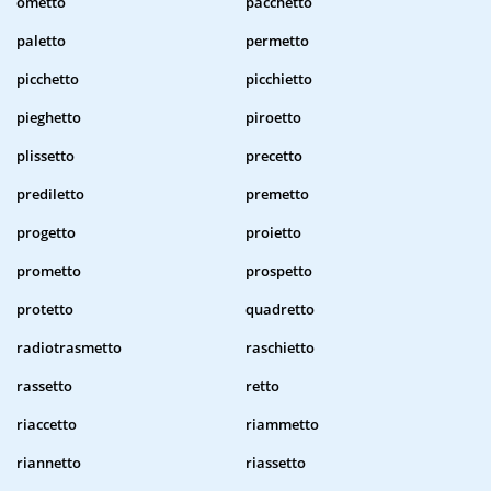
ometto
pacchetto
paletto
permetto
picchetto
picchietto
pieghetto
piroetto
plissetto
precetto
prediletto
premetto
progetto
proietto
prometto
prospetto
protetto
quadretto
radiotrasmetto
raschietto
rassetto
retto
riaccetto
riammetto
riannetto
riassetto