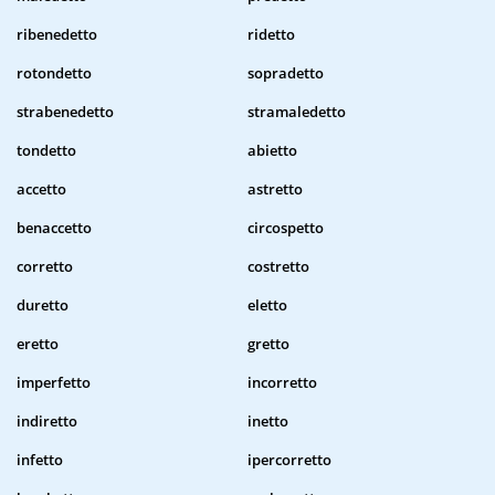
ribenedetto
ridetto
rotondetto
sopradetto
strabenedetto
stramaledetto
tondetto
abietto
accetto
astretto
benaccetto
circospetto
corretto
costretto
duretto
eletto
eretto
gretto
imperfetto
incorretto
indiretto
inetto
infetto
ipercorretto