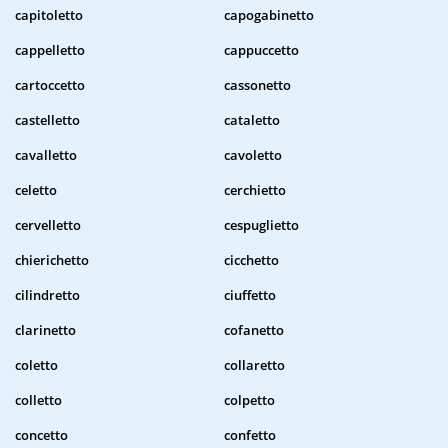
capitoletto
capogabinetto
cappelletto
cappuccetto
cartoccetto
cassonetto
castelletto
cataletto
cavalletto
cavoletto
celetto
cerchietto
cervelletto
cespuglietto
chierichetto
cicchetto
cilindretto
ciuffetto
clarinetto
cofanetto
coletto
collaretto
colletto
colpetto
concetto
confetto