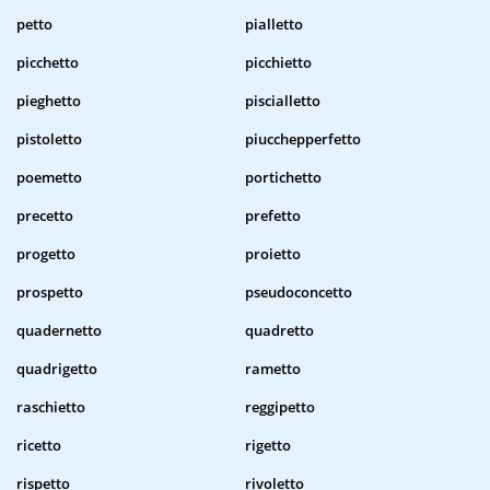
petto
pialletto
picchetto
picchietto
pieghetto
piscialletto
pistoletto
piucchepperfetto
poemetto
portichetto
precetto
prefetto
progetto
proietto
prospetto
pseudoconcetto
quadernetto
quadretto
quadrigetto
rametto
raschietto
reggipetto
ricetto
rigetto
rispetto
rivoletto