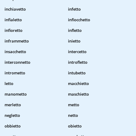
inchiavetto
infetto
infialetto
infiocchetto
infioretto
infletto
inframmetto
inietto
insacchetto
intercetto
interconnetto
introfletto
intrometto
intubetto
letto
macchietto
manometto
maschietto
merletto
metto
negletto
netto
obbietto
obietto