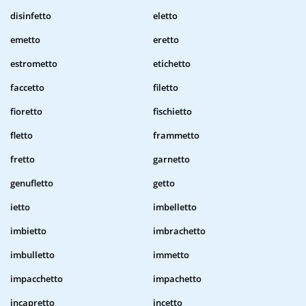
disinfetto
eletto
emetto
eretto
estrometto
etichetto
faccetto
filetto
fioretto
fischietto
fletto
frammetto
fretto
garnetto
genufletto
getto
ietto
imbelletto
imbietto
imbrachetto
imbulletto
immetto
impacchetto
impachetto
incapretto
incetto