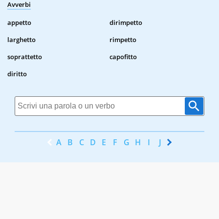
Avverbi
appetto
dirimpetto
larghetto
rimpetto
soprattetto
capofitto
diritto
A
B
C
D
E
F
G
H
I
J
K
L
M
N