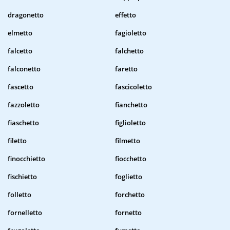
dragonetto
effetto
elmetto
fagioletto
falcetto
falchetto
falconetto
faretto
fascetto
fascicoletto
fazzoletto
fianchetto
fiaschetto
figlioletto
filetto
filmetto
finocchietto
fiocchetto
fischietto
foglietto
folletto
forchetto
fornelletto
fornetto