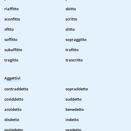
riaffitto
sbitto
sconfitto
scritto
sfitto
slitto
soffitto
sopraggitto
subaffitto
trafitto
tragitto
trascritto
Aggettivi
contraddetto
sopraddetto
cosiddetto
suddetto
anzidetto
benedetto
disdetto
indetto
maledetto
predetto