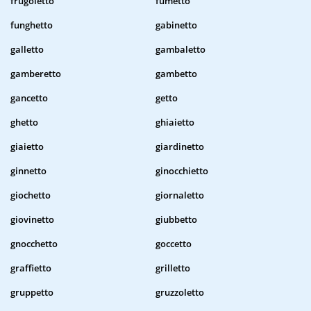
frugoletto
fumetto
funghetto
gabinetto
galletto
gambaletto
gamberetto
gambetto
gancetto
getto
ghetto
ghiaietto
giaietto
giardinetto
ginnetto
ginocchietto
giochetto
giornaletto
giovinetto
giubbetto
gnocchetto
goccetto
graffietto
grilletto
gruppetto
gruzzoletto