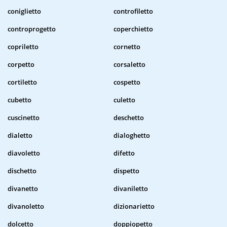
coniglietto
controfiletto
controprogetto
coperchietto
copriletto
cornetto
corpetto
corsaletto
cortiletto
cospetto
cubetto
culetto
cuscinetto
deschetto
dialetto
dialoghetto
diavoletto
difetto
dischetto
dispetto
divanetto
divaniletto
divanoletto
dizionarietto
dolcetto
doppiopetto