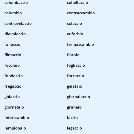
colombaccio
coltellaccio
columbio
contraccambio
controvelaccio
culaccio
diavolaccio
euforbio
fallaccio
fermascambio
filmaccio
fioraio
focolaio
fogliaccio
fondaccio
forcaccio
fregaccio
gelataio
ghiaccio
giornalaccio
giornalaio
granaio
interscambio
laccio
lampionaio
legaccio