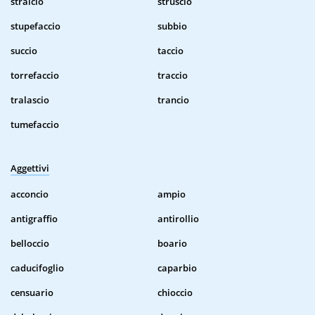
stralcio
struscio
stupefaccio
subbio
succio
taccio
torrefaccio
traccio
tralascio
trancio
tumefaccio
Aggettivi
acconcio
ampio
antigraffio
antirollio
belloccio
boario
caducifoglio
caparbio
censuario
chioccio