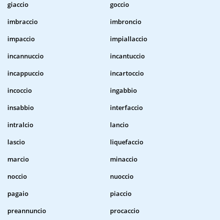
giaccio
goccio
imbraccio
imbroncio
impaccio
impiallaccio
incannuccio
incantuccio
incappuccio
incartoccio
incoccio
ingabbio
insabbio
interfaccio
intralcio
lancio
lascio
liquefaccio
marcio
minaccio
noccio
nuoccio
pagaio
piaccio
preannuncio
procaccio