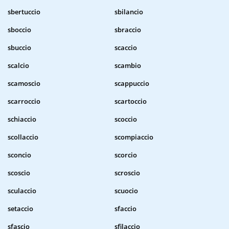
sbertuccio
sbilancio
sboccio
sbraccio
sbuccio
scaccio
scalcio
scambio
scamoscio
scappuccio
scarroccio
scartoccio
schiaccio
scoccio
scollaccio
scompiaccio
sconcio
scorcio
scoscio
scroscio
sculaccio
scuocio
setaccio
sfaccio
sfascio
sfilaccio