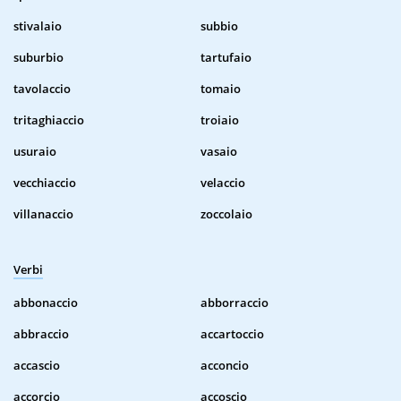
stivalaio
subbio
suburbio
tartufaio
tavolaccio
tomaio
tritaghiaccio
troiaio
usuraio
vasaio
vecchiaccio
velaccio
villanaccio
zoccolaio
Verbi
abbonaccio
abborraccio
abbraccio
accartoccio
accascio
acconcio
accorcio
accoscio