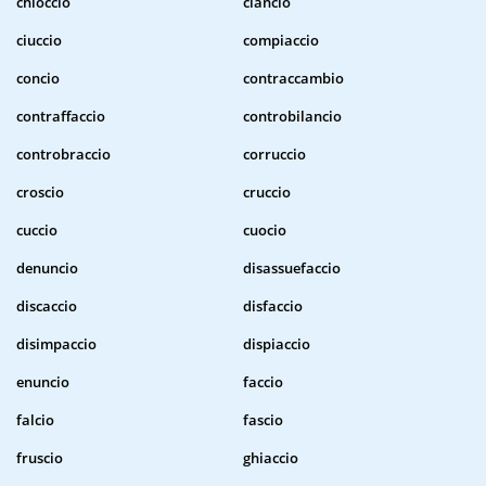
chioccio
ciancio
ciuccio
compiaccio
concio
contraccambio
contraffaccio
controbilancio
controbraccio
corruccio
croscio
cruccio
cuccio
cuocio
denuncio
disassuefaccio
discaccio
disfaccio
disimpaccio
dispiaccio
enuncio
faccio
falcio
fascio
fruscio
ghiaccio