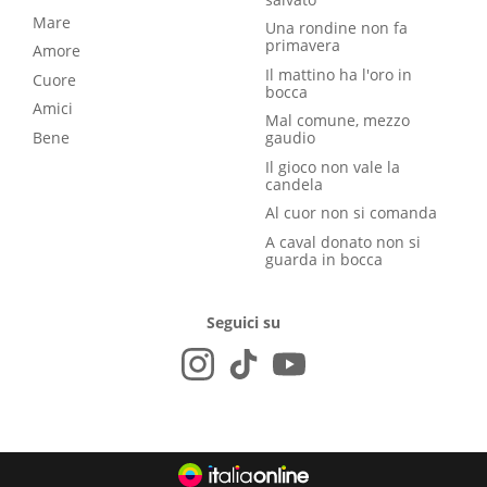
Mare
Una rondine non fa
primavera
Amore
Il mattino ha l'oro in
Cuore
bocca
Amici
Mal comune, mezzo
Bene
gaudio
Il gioco non vale la
candela
Al cuor non si comanda
A caval donato non si
guarda in bocca
Seguici su