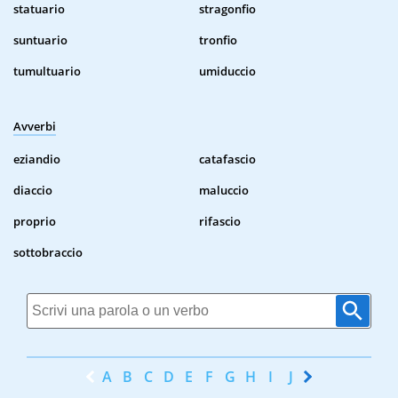
statuario
stragonfio
suntuario
tronfio
tumultuario
umiduccio
Avverbi
eziandio
catafascio
diaccio
maluccio
proprio
rifascio
sottobraccio
A
B
C
D
E
F
G
H
I
J
K
L
M
N