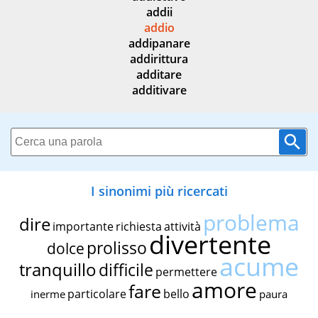
addii
addio
addipanare
addirittura
additare
additivare
I sinonimi più ricercati
problema
dire
importante
richiesta
attività
divertente
prolisso
dolce
acume
tranquillo
difficile
permettere
amore
fare
particolare
bello
inerme
paura