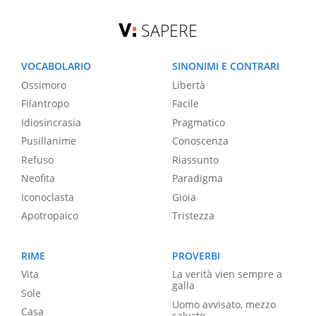
SAPERE
VOCABOLARIO
SINONIMI E CONTRARI
Ossimoro
Libertà
Filantropo
Facile
Idiosincrasia
Pragmatico
Pusillanime
Conoscenza
Refuso
Riassunto
Neofita
Paradigma
Iconoclasta
Gioia
Apotropaico
Tristezza
RIME
PROVERBI
Vita
La verità vien sempre a
galla
Sole
Uomo avvisato, mezzo
Casa
salvato