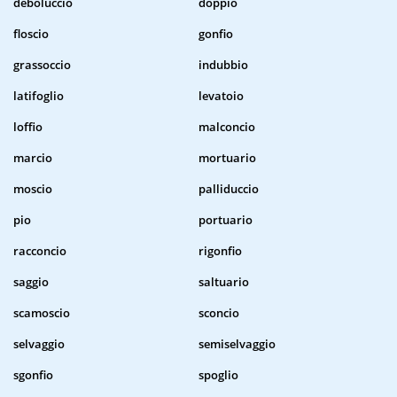
deboluccio
doppio
floscio
gonfio
grassoccio
indubbio
latifoglio
levatoio
loffio
malconcio
marcio
mortuario
moscio
palliduccio
pio
portuario
racconcio
rigonfio
saggio
saltuario
scamoscio
sconcio
selvaggio
semiselvaggio
sgonfio
spoglio