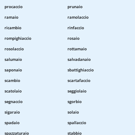
procaccio
prunaio
ramaio
ramolaccio
ricambio
rinfaccio
rompighiaccio
rosaio
rosolaccio
rottamaio
salumaio
salvadanaio
saponaio
sbattighiaccio
scambio
scartafaccio
scatolaio
seggiolaio
segnaccio
sgorbio
sigaraio
solaio
spadaio
spallaccio
spazzaturaio
stabbio