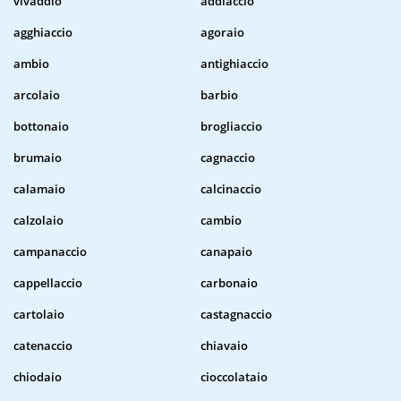
vivaddio
addiaccio
agghiaccio
agoraio
ambio
antighiaccio
arcolaio
barbio
bottonaio
brogliaccio
brumaio
cagnaccio
calamaio
calcinaccio
calzolaio
cambio
campanaccio
canapaio
cappellaccio
carbonaio
cartolaio
castagnaccio
catenaccio
chiavaio
chiodaio
cioccolataio