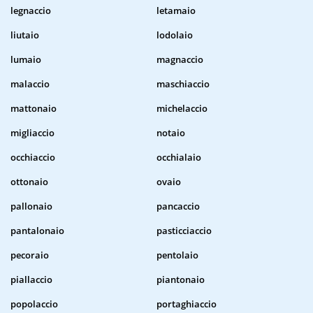
legnaccio
letamaio
liutaio
lodolaio
lumaio
magnaccio
malaccio
maschiaccio
mattonaio
michelaccio
migliaccio
notaio
occhiaccio
occhialaio
ottonaio
ovaio
pallonaio
pancaccio
pantalonaio
pasticciaccio
pecoraio
pentolaio
piallaccio
piantonaio
popolaccio
portaghiaccio