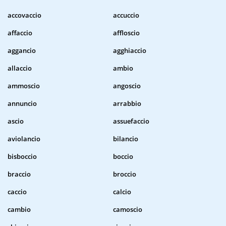
accovaccio
accuccio
affaccio
affloscio
aggancio
agghiaccio
allaccio
ambio
ammoscio
angoscio
annuncio
arrabbio
ascio
assuefaccio
aviolancio
bilancio
bisboccio
boccio
braccio
broccio
caccio
calcio
cambio
camoscio