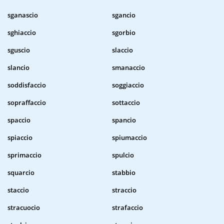
sganascio
sgancio
sghiaccio
sgorbio
sguscio
slaccio
slancio
smanaccio
soddisfaccio
soggiaccio
sopraffaccio
sottaccio
spaccio
spancio
spiaccio
spiumaccio
sprimaccio
spulcio
squarcio
stabbio
staccio
straccio
stracuocio
strafaccio