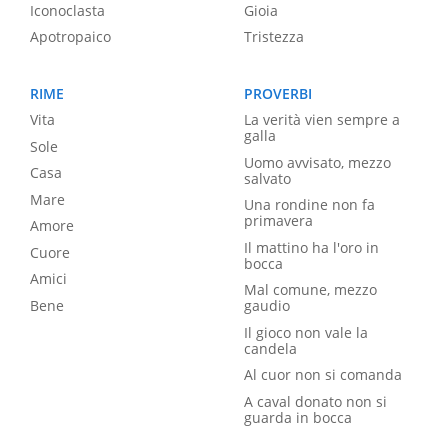
Iconoclasta
Gioia
Apotropaico
Tristezza
RIME
PROVERBI
Vita
La verità vien sempre a
galla
Sole
Uomo avvisato, mezzo
Casa
salvato
Mare
Una rondine non fa
primavera
Amore
Il mattino ha l'oro in
Cuore
bocca
Amici
Mal comune, mezzo
Bene
gaudio
Il gioco non vale la
candela
Al cuor non si comanda
A caval donato non si
guarda in bocca