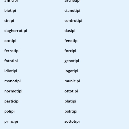
anticipi
archetipi
biotipi
cianotipi
cinipi
controtipi
dagherrotipi
dasipi
ecotipi
fenotipi
ferrotipi
forcipi
fototipi
genotipi
idiotipi
logotipi
monotipi
municipi
normotipi
ottotipi
participi
platipi
polipi
politipi
principi
sottotipi