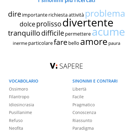
I sinonimi più ricercati
problema
dire
importante
richiesta
attività
divertente
prolisso
dolce
acume
tranquillo
difficile
permettere
amore
fare
particolare
bello
inerme
paura
SAPERE
VOCABOLARIO
SINONIMI E CONTRARI
Ossimoro
Libertà
Filantropo
Facile
Idiosincrasia
Pragmatico
Pusillanime
Conoscenza
Refuso
Riassunto
Neofita
Paradigma