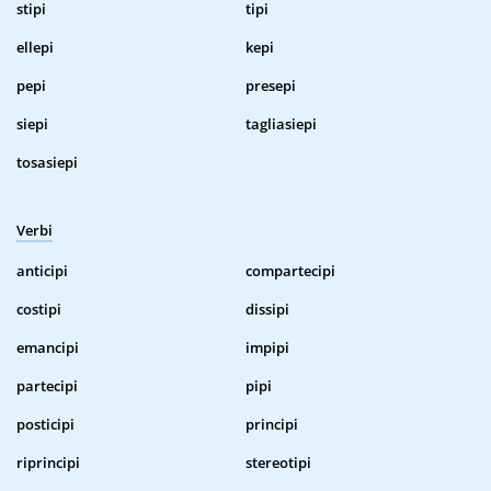
stipi
tipi
ellepi
kepi
pepi
presepi
siepi
tagliasiepi
tosasiepi
Verbi
anticipi
compartecipi
costipi
dissipi
emancipi
impipi
partecipi
pipi
posticipi
principi
riprincipi
stereotipi