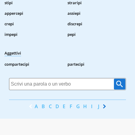
stipi
straripi
appercepi
assiepi
crepi
discrepi
impepi
pepi
Aggettivi
compartecipi
partecipi
A
B
C
D
E
F
G
H
I
J
K
L
M
N