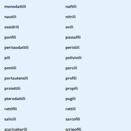
monodattili
naftili
nautili
nitrili
ossidrili
ovili
panfili
passafili
perissodattili
peristili
pili
polivinili
pontili
porcili
portautensili
profili
proiettili
propili
pterodattili
pugili
rettifili
rettili
salicili
sarcofili
scaricabarili
scripofili