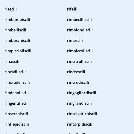
riescili
rifaili
rimbambiscili
rimbecilliscili
rimbelliscili
rimbiondiscili
rimboschiscili
rimescili
rimpiccioliscili
rimpiccoliscili
rinascili
rincitrulliscili
rinciviliscili
rincrescili
rincrudeliscili
rincrudiscili
rindeboliscili
ringagliardiscili
ringentiliscili
ringrandiscili
rinsecchiscili
rinselvatichiscili
rintiepidiscili
rintorpidiscili