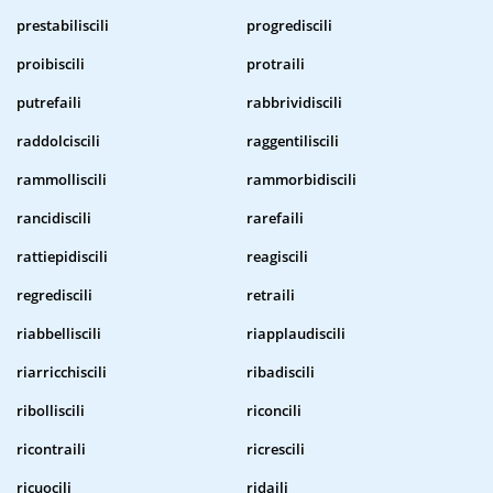
prestabiliscili
progrediscili
proibiscili
protraili
putrefaili
rabbrividiscili
raddolciscili
raggentiliscili
rammolliscili
rammorbidiscili
rancidiscili
rarefaili
rattiepidiscili
reagiscili
regrediscili
retraili
riabbelliscili
riapplaudiscili
riarricchiscili
ribadiscili
ribolliscili
riconcili
ricontraili
ricrescili
ricuocili
ridaili