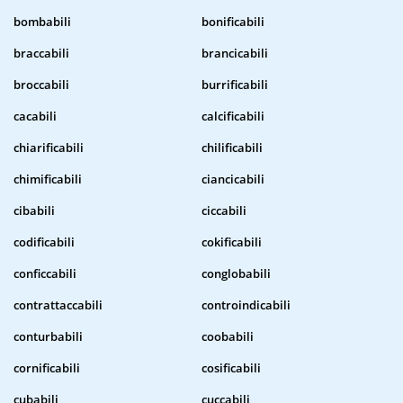
bombabili
bonificabili
braccabili
brancicabili
broccabili
burrificabili
cacabili
calcificabili
chiarificabili
chilificabili
chimificabili
ciancicabili
cibabili
ciccabili
codificabili
cokificabili
conficcabili
conglobabili
contrattaccabili
controindicabili
conturbabili
coobabili
cornificabili
cosificabili
cubabili
cuccabili