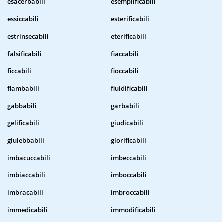
esacerbabili
esemplificabili
essiccabili
esterificabili
estrinsecabili
eterificabili
falsificabili
fiaccabili
ficcabili
fioccabili
flambabili
fluidificabili
gabbabili
garbabili
gelificabili
giudicabili
giulebbabili
glorificabili
imbacuccabili
imbeccabili
imbiaccabili
imboccabili
imbracabili
imbroccabili
immedicabili
immodificabili