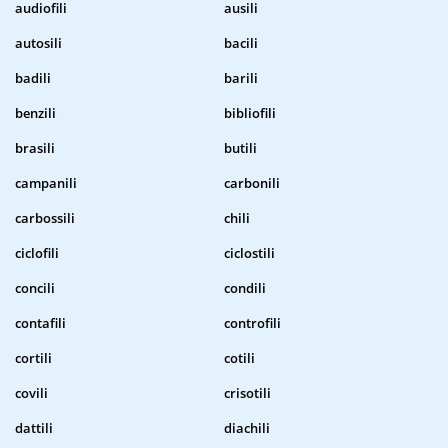
audiofili
ausili
autosili
bacili
badili
barili
benzili
bibliofili
brasili
butili
campanili
carbonili
carbossili
chili
ciclofili
ciclostili
concili
condili
contafili
controfili
cortili
cotili
covili
crisotili
dattili
diachili