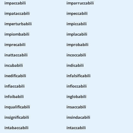
impaccabili
imparruccabili
impataccabili
impeccabili
imperturbabili
impiccabili
impiombabili
implacabili
imprecabili
improbabili
inattaccabili
incoccabili
incubabili
indicabili
inedificabili
infalsificabili
infiaccabili
infioccabili
infoibabili
inglobabili
inqualificabili
insaccabili
insignificabili
insindacabili
intabaccabili
intaccabili