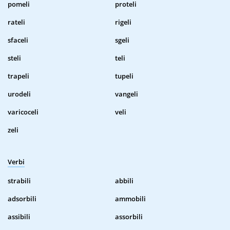
pomeli
proteli
rateli
rigeli
sfaceli
sgeli
steli
teli
trapeli
tupeli
urodeli
vangeli
varicoceli
veli
zeli
Verbi
strabili
abbili
adsorbili
ammobili
assibili
assorbili