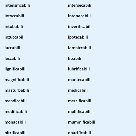
intensificabili
intersecabili
intoccabili
intonacabili
intubabili
inverificabili
inzuccabili
ipotecabili
laccabili
lambiccabili
leccabili
libabili
lignificabili
lubrificabili
magnificabili
mantecabili
masturbabili
medicabili
mendicabili
mercificabili
modificabili
mollificabili
monacabili
mummificabili
nitrificabili
opacificabili