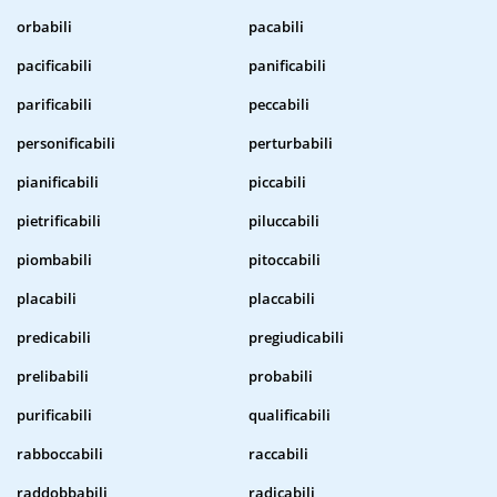
orbabili
pacabili
pacificabili
panificabili
parificabili
peccabili
personificabili
perturbabili
pianificabili
piccabili
pietrificabili
piluccabili
piombabili
pitoccabili
placabili
placcabili
predicabili
pregiudicabili
prelibabili
probabili
purificabili
qualificabili
rabboccabili
raccabili
raddobbabili
radicabili