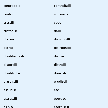
contraddicili
contraffaili
contraili
convincili
crescili
cuocili
custodiscili
daili
decrescili
demoliscili
detraili
disinibiscili
disobbediscili
dispiacili
distorcili
distraili
disubbidiscili
domicili
elargiscili
erudiscili
esaudiscili
escili
escrescili
eserciscili
esibiscili
esordiscili