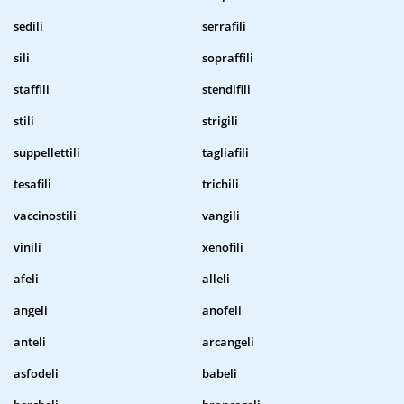
sedili
serrafili
sili
sopraffili
staffili
stendifili
stili
strigili
suppellettili
tagliafili
tesafili
trichili
vaccinostili
vangili
vinili
xenofili
afeli
alleli
angeli
anofeli
anteli
arcangeli
asfodeli
babeli