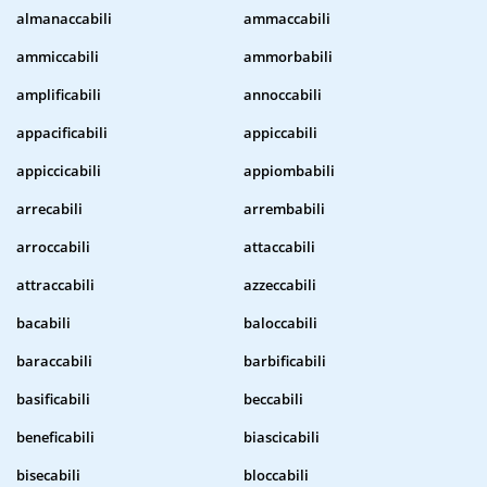
almanaccabili
ammaccabili
ammiccabili
ammorbabili
amplificabili
annoccabili
appacificabili
appiccabili
appiccicabili
appiombabili
arrecabili
arrembabili
arroccabili
attaccabili
attraccabili
azzeccabili
bacabili
baloccabili
baraccabili
barbificabili
basificabili
beccabili
beneficabili
biascicabili
bisecabili
bloccabili