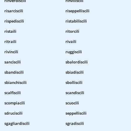
rinverdiscili
rinviliscili
risarciscili
riseppelliscili
rispediscili
ristabiliscili
ristaili
ritorcili
ritraili
rivaili
rivincili
ruggiscili
sanciscili
sbalordiscili
sbandiscili
sbiadiscili
sbianchiscili
sbolliscili
scalfiscili
scandiscili
scompiacili
scuocili
sdruciscili
seppelliscili
sgagliardiscili
sgradiscili