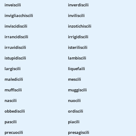
inveiscili
inverdiscili
invigliacchiscili
inviliscili
inviscidiscili
inzotichiscili
irrancidiscili
irrigidiscili
irruvidiscili
isteriliscili
istupidiscili
lambiscili
largiscili
liquefaili
maledicili
mescili
muffiscili
muggiscili
nascili
nuocili
obbediscili
ordiscili
pascili
piacili
precuocili
presagiscili