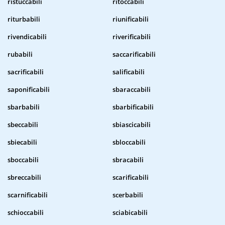
ristuccabili
ritoccabili
riturbabili
riunificabili
rivendicabili
riverificabili
rubabili
saccarificabili
sacrificabili
salificabili
saponificabili
sbaraccabili
sbarbabili
sbarbificabili
sbeccabili
sbiascicabili
sbiecabili
sbloccabili
sboccabili
sbracabili
sbreccabili
scarificabili
scarnificabili
scerbabili
schioccabili
sciabicabili