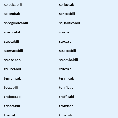
spiccicabili
spiluccabili
spiombabili
sprecabili
spregiudicabili
squalificabili
sradicabili
staccabili
steccabili
stoccabili
stomacabili
straccabili
strascicabili
strombabili
struccabili
stuccabili
tempificabili
terrificabili
toccabili
tonificabili
traboccabili
trafficabili
trisecabili
trombabili
truccabili
tubabili