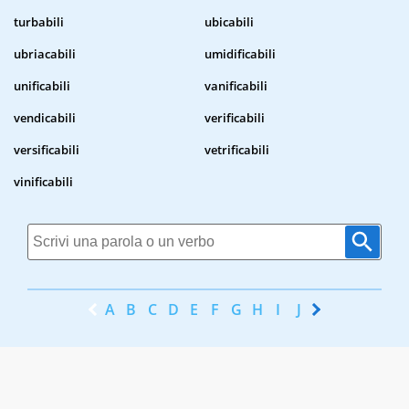
turbabili
ubicabili
ubriacabili
umidificabili
unificabili
vanificabili
vendicabili
verificabili
versificabili
vetrificabili
vinificabili
A
B
C
D
E
F
G
H
I
J
K
L
M
N