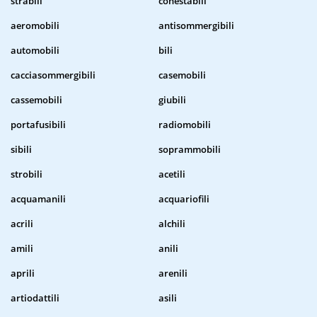
strabili
conestabili
aeromobili
antisommergibili
automobili
bili
cacciasommergibili
casemobili
cassemobili
giubili
portafusibili
radiomobili
sibili
soprammobili
strobili
acetili
acquamanili
acquariofili
acrili
alchili
amili
anili
aprili
arenili
artiodattili
asili