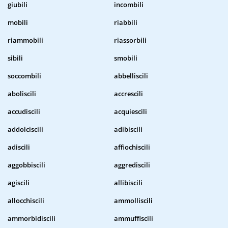
giubili
incombili
mobili
riabbili
riammobili
riassorbili
sibili
smobili
soccombili
abbelliscili
aboliscili
accrescili
accudiscili
acquiescili
addolciscili
adibiscili
adiscili
affiochiscili
aggobbiscili
aggrediscili
agiscili
allibiscili
allocchiscili
ammolliscili
ammorbidiscili
ammuffiscili