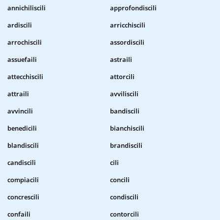
annichiliscili
approfondiscili
ardiscili
arricchiscili
arrochiscili
assordiscili
assuefaili
astraili
attecchiscili
attorcili
attraili
avviliscili
avvincili
bandiscili
benedicili
bianchiscili
blandiscili
brandiscili
candiscili
cili
compiacili
concili
concrescili
condiscili
confaili
contorcili