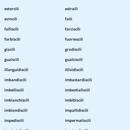
estorcili
estraili
evincili
faili
falliscili
farciscili
forbiscili
fuoriescili
giacili
gradiscili
guaiscili
gualciscili
illanguidiscili
illividiscili
imbandiscili
imbastardiscili
imbelliscili
imbestialiscili
imbianchiscili
imbibiscili
imbiondiscili
impallidiscili
impediscili
impermaliscili