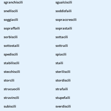
sgranchiscili
sgualciscili
snelliscili
soddisfaili
soggiacili
sopraccrescili
sopraffaili
soprastaili
sorbiscili
sottacili
sottostaili
sottraili
spediscili
spiacili
stabiliscili
staili
stecchiscili
steriliscili
storcili
stordiscili
stracuocili
strafaili
stravincili
stupefaili
subiscili
sverdiscili