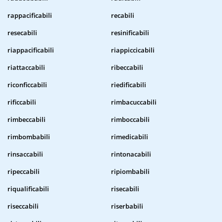
rappacificabili
recabili
resecabili
resinificabili
riappacificabili
riappiccicabili
riattaccabili
ribeccabili
riconficcabili
riedificabili
rificcabili
rimbacuccabili
rimbeccabili
rimboccabili
rimbombabili
rimedicabili
rinsaccabili
rintonacabili
ripeccabili
ripiombabili
riqualificabili
risecabili
riseccabili
riserbabili