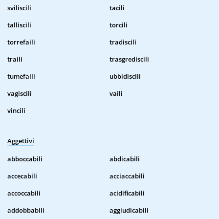
sviliscili
tacili
talliscili
torcili
torrefaili
tradiscili
traili
trasgrediscili
tumefaili
ubbidiscili
vagiscili
vaili
vincili
Aggettivi
abboccabili
abdicabili
accecabili
acciaccabili
accoccabili
acidificabili
addobbabili
aggiudicabili