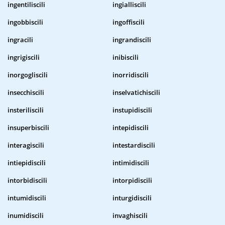
ingentiliscili
ingialliscili
ingobbiscili
ingoffiscili
ingracili
ingrandiscili
ingrigiscili
inibiscili
inorgogliscili
inorridiscili
insecchiscili
inselvatichiscili
insteriliscili
instupidiscili
insuperbiscili
intepidiscili
interagiscili
intestardiscili
intiepidiscili
intimidiscili
intorbidiscili
intorpidiscili
intumidiscili
inturgidiscili
inumidiscili
invaghiscili