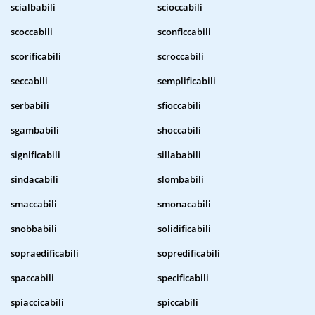
scialbabili
scioccabili
scoccabili
sconficcabili
scorificabili
scroccabili
seccabili
semplificabili
serbabili
sfioccabili
sgambabili
shoccabili
significabili
sillababili
sindacabili
slombabili
smaccabili
smonacabili
snobbabili
solidificabili
sopraedificabili
sopredificabili
spaccabili
specificabili
spiaccicabili
spiccabili