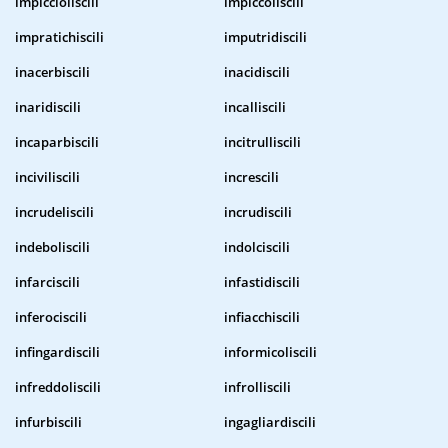
impiccioliscili
impiccoliscili
impratichiscili
imputridiscili
inacerbiscili
inacidiscili
inaridiscili
incalliscili
incaparbiscili
incitrulliscili
inciviliscili
increscili
incrudeliscili
incrudiscili
indeboliscili
indolciscili
infarciscili
infastidiscili
inferociscili
infiacchiscili
infingardiscili
informicoliscili
infreddoliscili
infrolliscili
infurbiscili
ingagliardiscili