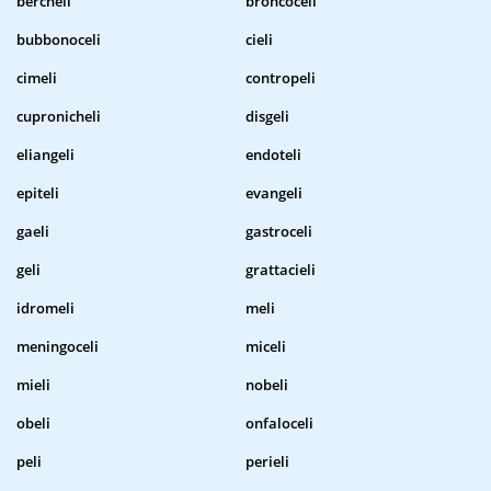
bercheli
broncoceli
bubbonoceli
cieli
cimeli
contropeli
cupronicheli
disgeli
eliangeli
endoteli
epiteli
evangeli
gaeli
gastroceli
geli
grattacieli
idromeli
meli
meningoceli
miceli
mieli
nobeli
obeli
onfaloceli
peli
perieli