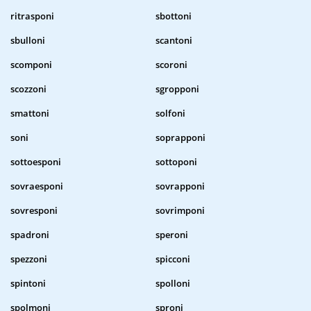
ritrasponi
sbottoni
sbulloni
scantoni
scomponi
scoroni
scozzoni
sgropponi
smattoni
solfoni
soni
soprapponi
sottoesponi
sottoponi
sovraesponi
sovrapponi
sovresponi
sovrimponi
spadroni
speroni
spezzoni
spicconi
spintoni
spolloni
spolmoni
sproni