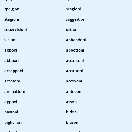
sprigioni
sragioni
stagioni
suggestioni
supervisioni
ustioni
visioni
abbandoni
abboni
abbottoni
abbuoni
accantoni
accapponi
accattoni
accotoni
accovoni
ammattoni
anteponi
apponi
assoni
bastoni
bidoni
bighelloni
blasoni