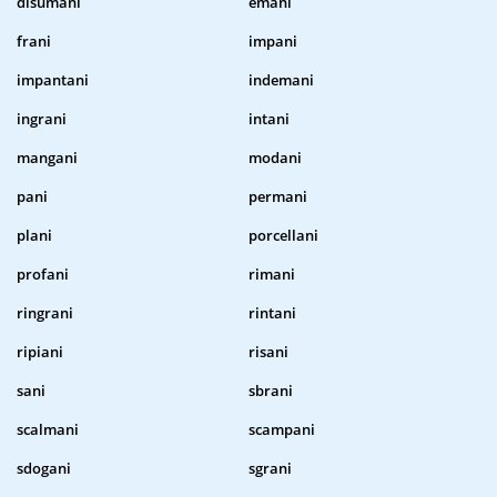
disumani
emani
frani
impani
impantani
indemani
ingrani
intani
mangani
modani
pani
permani
plani
porcellani
profani
rimani
ringrani
rintani
ripiani
risani
sani
sbrani
scalmani
scampani
sdogani
sgrani