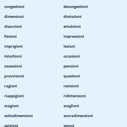
congestioni
decongestioni
dimensioni
dimissioni
disarcioni
emulsioni
fissioni
impressioni
imprigioni
lesioni
minchioni
occasioni
ossessioni
pensioni
provvisioni
questioni
ragioni
revisioni
riappigioni
ridimensioni
scagioni
scaglioni
sottodimensioni
sovradimensioni
spigioni
spioni