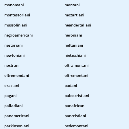
monomani
montani
montessoriani
mozartiani
mussoliniani
neandertaliani
negroamericani
neroniani
nestoriani
nettuniani
newtoniani
nietzschiani
nostrani
oltramontani
oltremondani
oltremontani
oraziani
padani
pagani
paleocristiani
palladiani
panafricani
panamericani
pancristiani
parkinsoniani
pedemontani