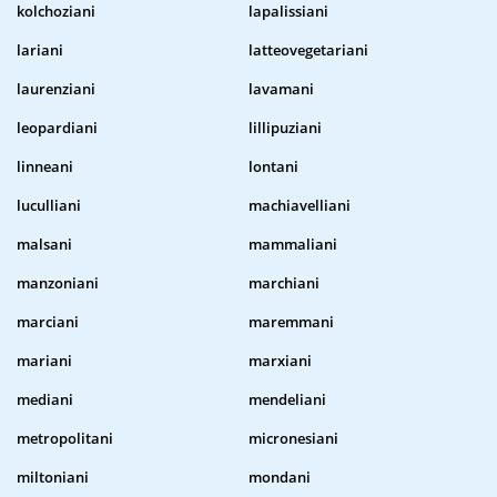
kolchoziani
lapalissiani
lariani
latteovegetariani
laurenziani
lavamani
leopardiani
lillipuziani
linneani
lontani
luculliani
machiavelliani
malsani
mammaliani
manzoniani
marchiani
marciani
maremmani
mariani
marxiani
mediani
mendeliani
metropolitani
micronesiani
miltoniani
mondani