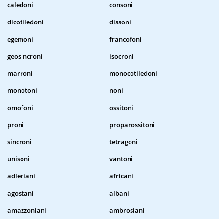
caledoni
consoni
dicotiledoni
dissoni
egemoni
francofoni
geosincroni
isocroni
marroni
monocotiledoni
monotoni
noni
omofoni
ossitoni
proni
proparossitoni
sincroni
tetragoni
unisoni
vantoni
adleriani
africani
agostani
albani
amazzoniani
ambrosiani