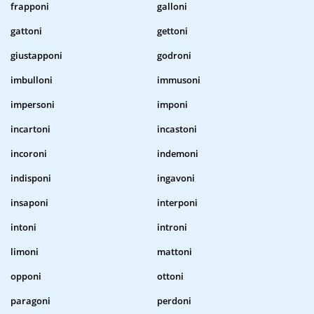
frapponi
galloni
gattoni
gettoni
giustapponi
godroni
imbulloni
immusoni
impersoni
imponi
incartoni
incastoni
incoroni
indemoni
indisponi
ingavoni
insaponi
interponi
intoni
introni
limoni
mattoni
opponi
ottoni
paragoni
perdoni