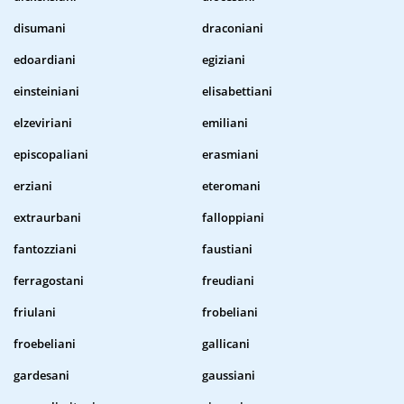
disumani
draconiani
edoardiani
egiziani
einsteiniani
elisabettiani
elzeviriani
emiliani
episcopaliani
erasmiani
erziani
eteromani
extraurbani
falloppiani
fantozziani
faustiani
ferragostani
freudiani
friulani
frobeliani
froebeliani
gallicani
gardesani
gaussiani