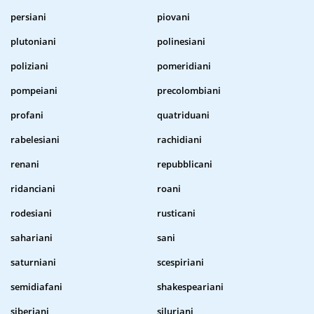
persiani
piovani
plutoniani
polinesiani
poliziani
pomeridiani
pompeiani
precolombiani
profani
quatriduani
rabelesiani
rachidiani
renani
repubblicani
ridanciani
roani
rodesiani
rusticani
sahariani
sani
saturniani
scespiriani
semidiafani
shakespeariani
siberiani
siluriani