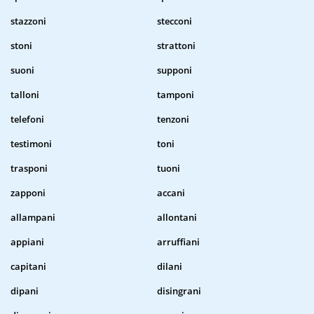
stazzoni
stecconi
stoni
strattoni
suoni
supponi
talloni
tamponi
telefoni
tenzoni
testimoni
toni
trasponi
tuoni
zapponi
accani
allampani
allontani
appiani
arruffiani
capitani
dilani
dipani
disingrani