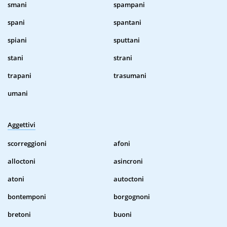
smani
spampani
spani
spantani
spiani
sputtani
stani
strani
trapani
trasumani
umani
Aggettivi
scorreggioni
afoni
alloctoni
asincroni
atoni
autoctoni
bontemponi
borgognoni
bretoni
buoni