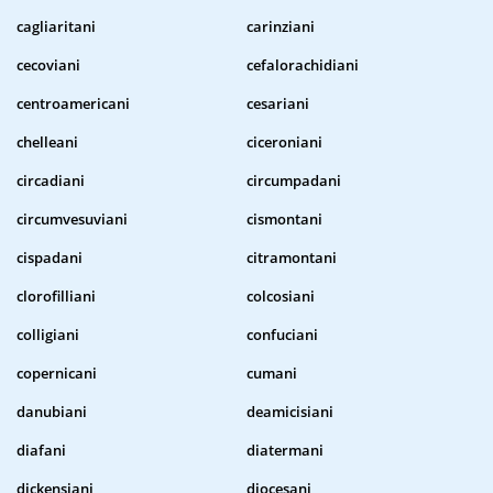
cagliaritani
carinziani
cecoviani
cefalorachidiani
centroamericani
cesariani
chelleani
ciceroniani
circadiani
circumpadani
circumvesuviani
cismontani
cispadani
citramontani
clorofilliani
colcosiani
colligiani
confuciani
copernicani
cumani
danubiani
deamicisiani
diafani
diatermani
dickensiani
diocesani