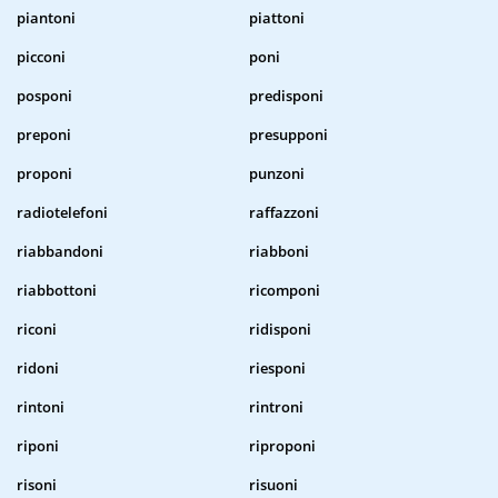
piantoni
piattoni
picconi
poni
posponi
predisponi
preponi
presupponi
proponi
punzoni
radiotelefoni
raffazzoni
riabbandoni
riabboni
riabbottoni
ricomponi
riconi
ridisponi
ridoni
riesponi
rintoni
rintroni
riponi
riproponi
risoni
risuoni