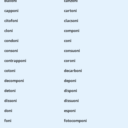
bulloni
canzoni
capponi
cartoni
citofoni
clacsoni
cloni
componi
condoni
coni
consoni
consuoni
contrapponi
coroni
cotoni
decarboni
decomponi
deponi
detoni
disponi
dissoni
dissuoni
doni
esponi
foni
fotocomponi