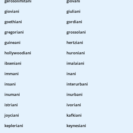
gerosolimitani
giovani
gioviani
giuliani
goethiani
gordiani
gregoriani
grossolani
guineani
hertziani
hollywoodiani
huroniani
ibseniani
imalaiani
immani
inani
insani
interurbani
inumani
inurbani
istriani
ivoriani
joyciani
kafkiani
kepleriani
keynesiani