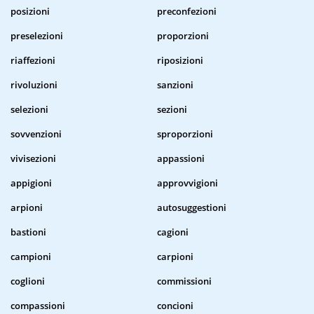
posizioni
preconfezioni
preselezioni
proporzioni
riaffezioni
riposizioni
rivoluzioni
sanzioni
selezioni
sezioni
sovvenzioni
sproporzioni
vivisezioni
appassioni
appigioni
approvvigioni
arpioni
autosuggestioni
bastioni
cagioni
campioni
carpioni
coglioni
commissioni
compassioni
concioni