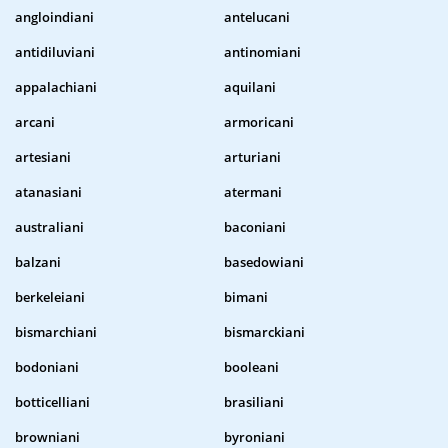
angloindiani
antelucani
antidiluviani
antinomiani
appalachiani
aquilani
arcani
armoricani
artesiani
arturiani
atanasiani
atermani
australiani
baconiani
balzani
basedowiani
berkeleiani
bimani
bismarchiani
bismarckiani
bodoniani
booleani
botticelliani
brasiliani
browniani
byroniani