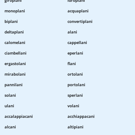
giroplani
idroplani
monoplani
acquaplani
biplani
convertiplani
deltaplani
alani
calomelani
cappellani
ciambellani
eperlani
ergastolani
flani
mirabolani
ortolani
pannilani
portolani
solani
sperlani
ulani
volani
accalappiacani
acchiappacani
alcani
altipiani