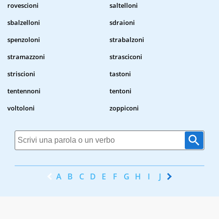
rovescioni
saltelloni
sbalzelloni
sdraioni
spenzoloni
strabalzoni
stramazzoni
strasciconi
striscioni
tastoni
tentennoni
tentoni
voltoloni
zoppiconi
A
B
C
D
E
F
G
H
I
J
K
L
M
N