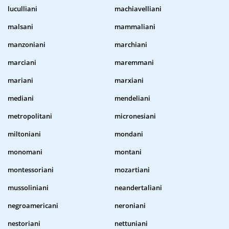
luculliani
machiavelliani
malsani
mammaliani
manzoniani
marchiani
marciani
maremmani
mariani
marxiani
mediani
mendeliani
metropolitani
micronesiani
miltoniani
mondani
monomani
montani
montessoriani
mozartiani
mussoliniani
neandertaliani
negroamericani
neroniani
nestoriani
nettuniani