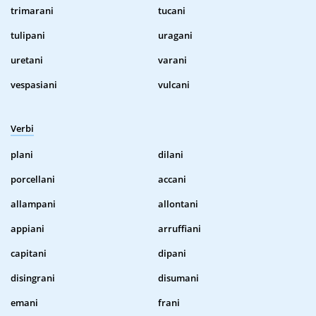
trimarani
tucani
tulipani
uragani
uretani
varani
vespasiani
vulcani
Verbi
plani
dilani
porcellani
accani
allampani
allontani
appiani
arruffiani
capitani
dipani
disingrani
disumani
emani
frani