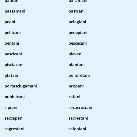
pantani
paramani
passamani
pastrani
peani
pelagiani
pellicani
penepiani
pentani
pescecani
pescicani
pievani
pisciacani
plantani
platani
poliuretani
portasciugamani
propani
pubblicani
rafani
ripiani
rosacrociani
saccapani
sacrestani
sagrestani
salopiani