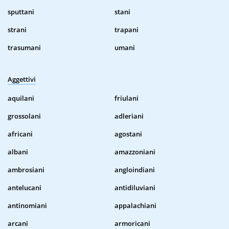
sputtani
stani
strani
trapani
trasumani
umani
Aggettivi
aquilani
friulani
grossolani
adleriani
africani
agostani
albani
amazzoniani
ambrosiani
angloindiani
antelucani
antidiluviani
antinomiani
appalachiani
arcani
armoricani