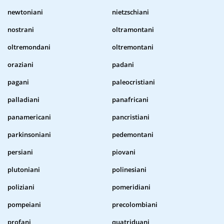
newtoniani
nietzschiani
nostrani
oltramontani
oltremondani
oltremontani
oraziani
padani
pagani
paleocristiani
palladiani
panafricani
panamericani
pancristiani
parkinsoniani
pedemontani
persiani
piovani
plutoniani
polinesiani
poliziani
pomeridiani
pompeiani
precolombiani
profani
quatriduani