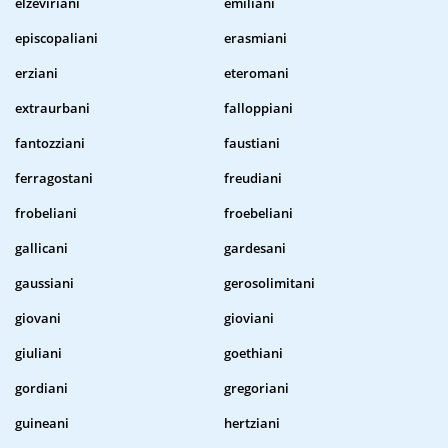
elzeviriani
emiliani
episcopaliani
erasmiani
erziani
eteromani
extraurbani
falloppiani
fantozziani
faustiani
ferragostani
freudiani
frobeliani
froebeliani
gallicani
gardesani
gaussiani
gerosolimitani
giovani
gioviani
giuliani
goethiani
gordiani
gregoriani
guineani
hertziani