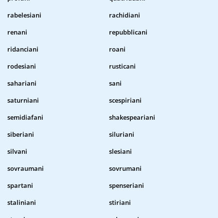
rabelesiani
rachidiani
renani
repubblicani
ridanciani
roani
rodesiani
rusticani
sahariani
sani
saturniani
scespiriani
semidiafani
shakespeariani
siberiani
siluriani
silvani
slesiani
sovraumani
sovrumani
spartani
spenseriani
staliniani
stiriani