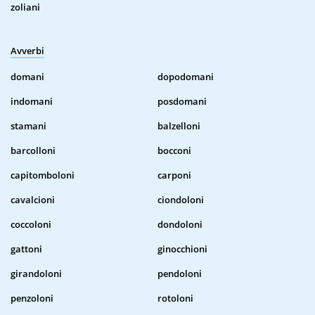
zoliani
Avverbi
domani
dopodomani
indomani
posdomani
stamani
balzelloni
barcolloni
bocconi
capitomboloni
carponi
cavalcioni
ciondoloni
coccoloni
dondoloni
gattoni
ginocchioni
girandoloni
pendoloni
penzoloni
rotoloni