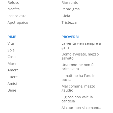
Refuso
Riassunto
Neofita
Paradigma
Iconoclasta
Gioia
Apotropaico
Tristezza
RIME
PROVERBI
Vita
La verità vien sempre a
galla
Sole
Uomo avvisato, mezzo
Casa
salvato
Mare
Una rondine non fa
primavera
Amore
Il mattino ha l'oro in
Cuore
bocca
Amici
Mal comune, mezzo
Bene
gaudio
Il gioco non vale la
candela
Al cuor non si comanda