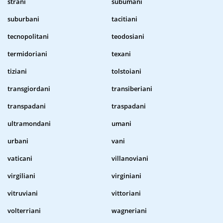
strani
subumani
suburbani
tacitiani
tecnopolitani
teodosiani
termidoriani
texani
tiziani
tolstoiani
transgiordani
transiberiani
transpadani
traspadani
ultramondani
umani
urbani
vani
vaticani
villanoviani
virgiliani
virginiani
vitruviani
vittoriani
volterriani
wagneriani