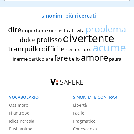
I sinonimi più ricercati
problema
dire
importante
richiesta
attività
divertente
prolisso
dolce
acume
tranquillo
difficile
permettere
amore
fare
particolare
bello
inerme
paura
SAPERE
VOCABOLARIO
SINONIMI E CONTRARI
Ossimoro
Libertà
Filantropo
Facile
Idiosincrasia
Pragmatico
Pusillanime
Conoscenza