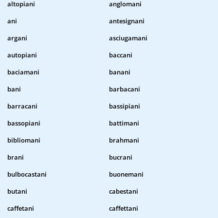
altopiani
anglomani
ani
antesignani
argani
asciugamani
autopiani
baccani
baciamani
banani
bani
barbacani
barracani
bassipiani
bassopiani
battimani
bibliomani
brahmani
brani
bucrani
bulbocastani
buonemani
butani
cabestani
caffetani
caffettani