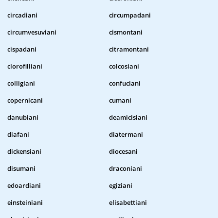
circadiani
circumpadani
circumvesuviani
cismontani
cispadani
citramontani
clorofilliani
colcosiani
colligiani
confuciani
copernicani
cumani
danubiani
deamicisiani
diafani
diatermani
dickensiani
diocesani
disumani
draconiani
edoardiani
egiziani
einsteiniani
elisabettiani