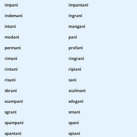
impani
impantani
indemani
ingrani
intani
mangani
modani
pani
permani
profani
rimani
ringrani
rintani
ripiani
risani
sani
sbrani
scalmani
scampani
sdogani
sgrani
smani
spampani
spani
spantani
spiani