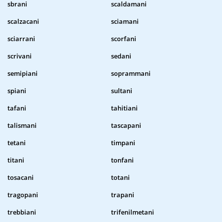
sbrani
scaldamani
scalzacani
sciamani
sciarrani
scorfani
scrivani
sedani
semipiani
soprammani
spiani
sultani
tafani
tahitiani
talismani
tascapani
tetani
timpani
titani
tonfani
tosacani
totani
tragopani
trapani
trebbiani
trifenilmetani