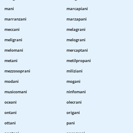
mani
marcapiani
marranzani
marzapani
meccani
melagrani
meligrani
melograni
melomani
mercaptani
metani
metilpropani
mezzosoprani
miliziani
modani
mogani
musicomani
ninfomani
oceani
olecrani
ontani
origani
ottani
pani