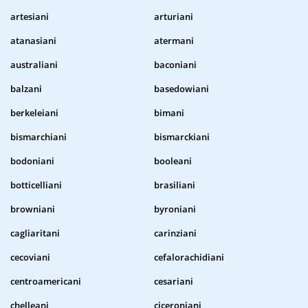
artesiani
arturiani
atanasiani
atermani
australiani
baconiani
balzani
basedowiani
berkeleiani
bimani
bismarchiani
bismarckiani
bodoniani
booleani
botticelliani
brasiliani
browniani
byroniani
cagliaritani
carinziani
cecoviani
cefalorachidiani
centroamericani
cesariani
chelleani
ciceroniani