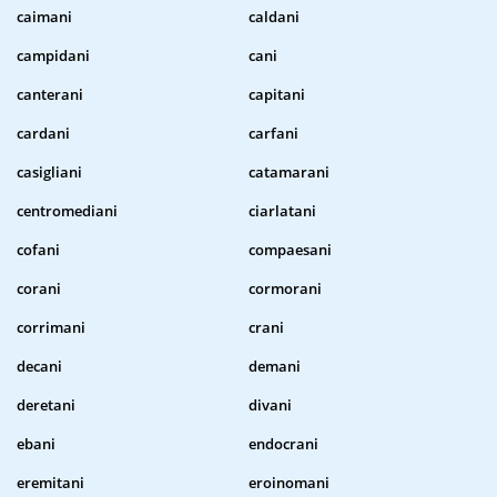
caimani
caldani
campidani
cani
canterani
capitani
cardani
carfani
casigliani
catamarani
centromediani
ciarlatani
cofani
compaesani
corani
cormorani
corrimani
crani
decani
demani
deretani
divani
ebani
endocrani
eremitani
eroinomani