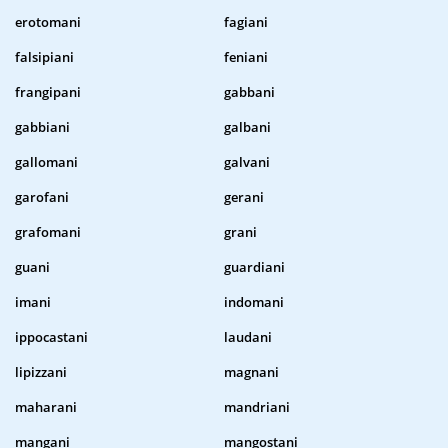
erotomani
fagiani
falsipiani
feniani
frangipani
gabbani
gabbiani
galbani
gallomani
galvani
garofani
gerani
grafomani
grani
guani
guardiani
imani
indomani
ippocastani
laudani
lipizzani
magnani
maharani
mandriani
mangani
mangostani