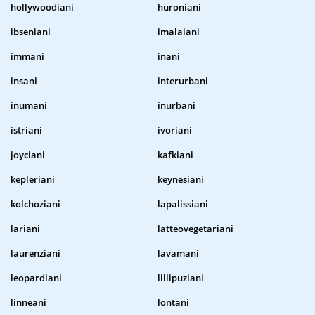
hollywoodiani
huroniani
ibseniani
imalaiani
immani
inani
insani
interurbani
inumani
inurbani
istriani
ivoriani
joyciani
kafkiani
kepleriani
keynesiani
kolchoziani
lapalissiani
lariani
latteovegetariani
laurenziani
lavamani
leopardiani
lillipuziani
linneani
lontani