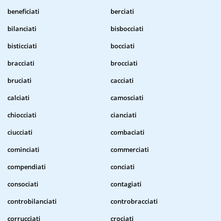
beneficiati
berciati
bilanciati
bisbocciati
bisticciati
bocciati
bracciati
brocciati
bruciati
cacciati
calciati
camosciati
chiocciati
cianciati
ciucciati
combaciati
cominciati
commerciati
compendiati
conciati
consociati
contagiati
controbilanciati
controbracciati
corrucciati
crociati