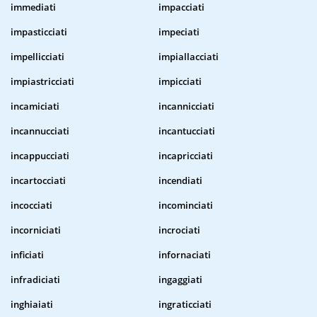
immediati
impacciati
impasticciati
impeciati
impellicciati
impiallacciati
impiastricciati
impicciati
incamiciati
incannicciati
incannucciati
incantucciati
incappucciati
incapricciati
incartocciati
incendiati
incocciati
incominciati
incorniciati
incrociati
inficiati
infornaciati
infradiciati
ingaggiati
inghiaiati
ingraticciati