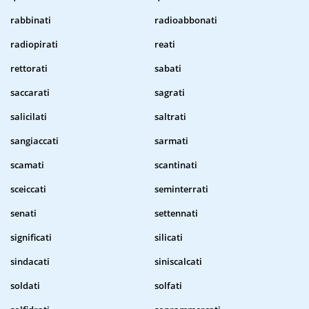
rabbinati
radioabbonati
radiopirati
reati
rettorati
sabati
saccarati
sagrati
salicilati
saltrati
sangiaccati
sarmati
scamati
scantinati
sceiccati
seminterrati
senati
settennati
significati
silicati
sindacati
siniscalcati
soldati
solfati