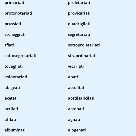
primariati
proletariati
protonotariati
provicariati
prussiati
quadrigliati
sceneggiati
segretariati
sfiati
sottoproletariati
sottosegretariati
straordinariati
tovagliati
vicariati
volontariati
abati
abigeati
accolitati
acetati
acetilsalicilati
acrilati
acrobati
afflati
agnati
albuminati
alogenati