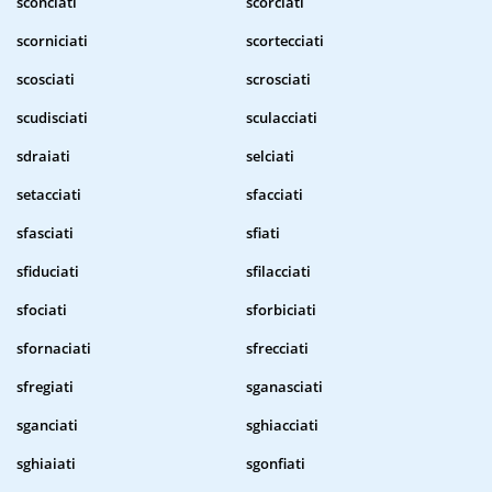
sconciati
scorciati
scorniciati
scortecciati
scosciati
scrosciati
scudisciati
sculacciati
sdraiati
selciati
setacciati
sfacciati
sfasciati
sfiati
sfiduciati
sfilacciati
sfociati
sforbiciati
sfornaciati
sfrecciati
sfregiati
sganasciati
sganciati
sghiacciati
sghiaiati
sgonfiati