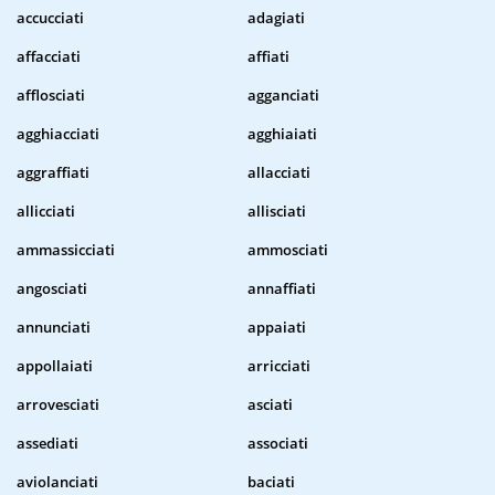
accucciati
adagiati
affacciati
affiati
afflosciati
agganciati
agghiacciati
agghiaiati
aggraffiati
allacciati
allicciati
allisciati
ammassicciati
ammosciati
angosciati
annaffiati
annunciati
appaiati
appollaiati
arricciati
arrovesciati
asciati
assediati
associati
aviolanciati
baciati