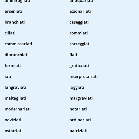
ammiragliati
antiquariati
arseniati
azionariati
branchiati
caseggiati
ciliati
commiati
commissariati
correggiati
dibranchiati
fiati
formiati
graticciati
iati
interpretariati
langraviati
loggiati
maltagliati
margraviati
modernariati
notariati
noviziati
ordinariati
ostiariati
patriziati