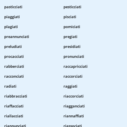
pasticciati
pesticciati
piaggiati
pisciati
plagiati
pomiciati
preannunciati
pregiati
preludiati
presidiati
procacciati
pronunciati
rabberciati
raccapricciati
racconciati
raccorciati
radiati
raggiati
riabbracciati
riaccorciati
riaffacciati
riagganciati
riallacciati
riannaffiati
riannunciati
riassociati