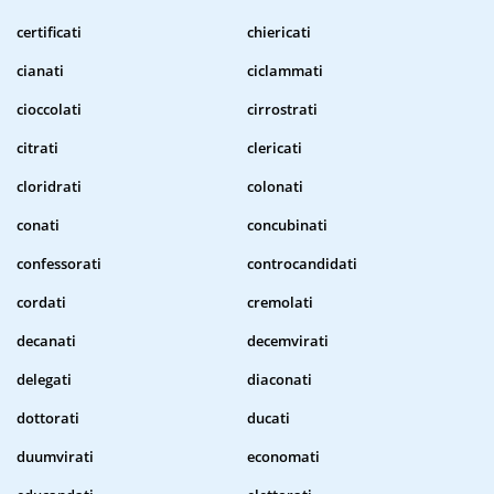
certificati
chiericati
cianati
ciclammati
cioccolati
cirrostrati
citrati
clericati
cloridrati
colonati
conati
concubinati
confessorati
controcandidati
cordati
cremolati
decanati
decemvirati
delegati
diaconati
dottorati
ducati
duumvirati
economati