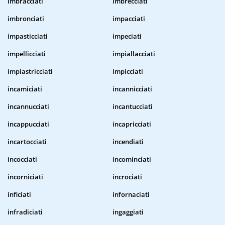
imbracciati
imbrecciati
imbronciati
impacciati
impasticciati
impeciati
impellicciati
impiallacciati
impiastricciati
impicciati
incamiciati
incannicciati
incannucciati
incantucciati
incappucciati
incapricciati
incartocciati
incendiati
incocciati
incominciati
incorniciati
incrociati
inficiati
infornaciati
infradiciati
ingaggiati