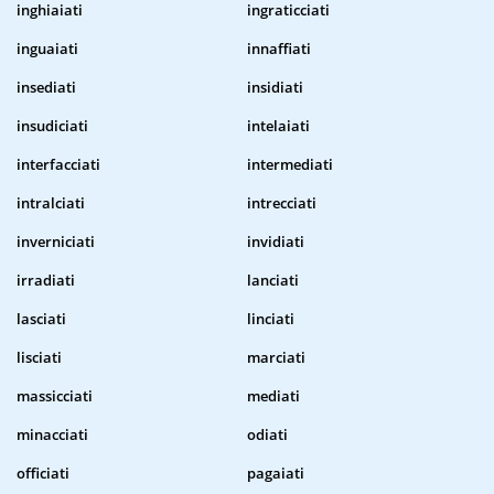
inghiaiati
ingraticciati
inguaiati
innaffiati
insediati
insidiati
insudiciati
intelaiati
interfacciati
intermediati
intralciati
intrecciati
inverniciati
invidiati
irradiati
lanciati
lasciati
linciati
lisciati
marciati
massicciati
mediati
minacciati
odiati
officiati
pagaiati