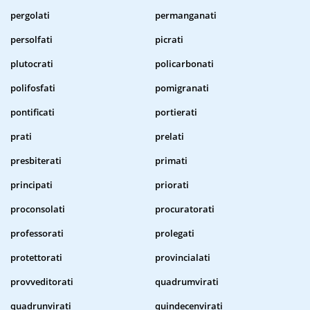
pergolati
permanganati
persolfati
picrati
plutocrati
policarbonati
polifosfati
pomigranati
pontificati
portierati
prati
prelati
presbiterati
primati
principati
priorati
proconsolati
procuratorati
professorati
prolegati
protettorati
provincialati
provveditorati
quadrumvirati
quadrunvirati
quindecenvirati