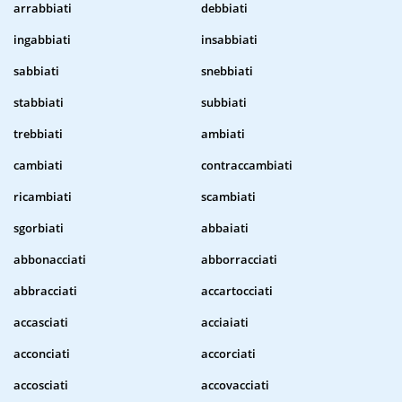
arrabbiati
debbiati
ingabbiati
insabbiati
sabbiati
snebbiati
stabbiati
subbiati
trebbiati
ambiati
cambiati
contraccambiati
ricambiati
scambiati
sgorbiati
abbaiati
abbonacciati
abborracciati
abbracciati
accartocciati
accasciati
acciaiati
acconciati
accorciati
accosciati
accovacciati