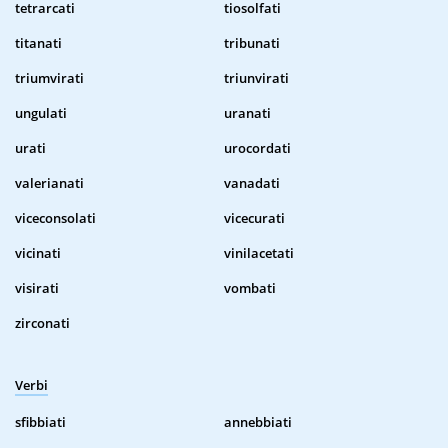
tetrarcati
tiosolfati
titanati
tribunati
triumvirati
triunvirati
ungulati
uranati
urati
urocordati
valerianati
vanadati
viceconsolati
vicecurati
vicinati
vinilacetati
visirati
vombati
zirconati
Verbi
sfibbiati
annebbiati