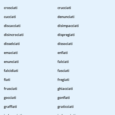
crosciati
crucciati
cucciati
denunciati
discacciati
disimpacciati
disincrociati
dispregiati
disselciati
dissociati
emaciati
enfiati
enunciati
falciati
falcidiati
fasciati
fiati
fregiati
frusciati
ghiacciati
gocciati
gonfiati
graffiati
graticciati