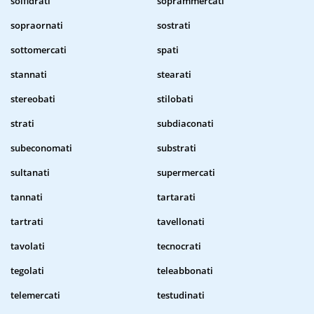
solfidrati
soprammercati
sopraornati
sostrati
sottomercati
spati
stannati
stearati
stereobati
stilobati
strati
subdiaconati
subeconomati
substrati
sultanati
supermercati
tannati
tartarati
tartrati
tavellonati
tavolati
tecnocrati
tegolati
teleabbonati
telemercati
testudinati