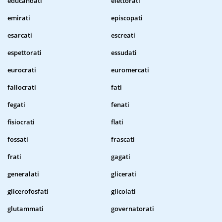
educandati
elettorati
emirati
episcopati
esarcati
escreati
espettorati
essudati
eurocrati
euromercati
fallocrati
fati
fegati
fenati
fisiocrati
flati
fossati
frascati
frati
gagati
generalati
glicerati
glicerofosfati
glicolati
glutammati
governatorati