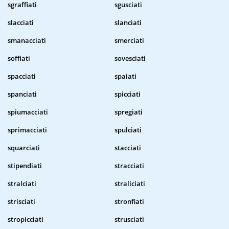
sgraffiati
sgusciati
slacciati
slanciati
smanacciati
smerciati
soffiati
sovesciati
spacciati
spaiati
spanciati
spicciati
spiumacciati
spregiati
sprimacciati
spulciati
squarciati
stacciati
stipendiati
stracciati
stralciati
straliciati
strisciati
stronfiati
stropicciati
strusciati