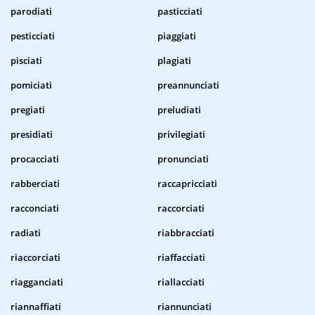
parodiati
pasticciati
pesticciati
piaggiati
pisciati
plagiati
pomiciati
preannunciati
pregiati
preludiati
presidiati
privilegiati
procacciati
pronunciati
rabberciati
raccapricciati
racconciati
raccorciati
radiati
riabbracciati
riaccorciati
riaffacciati
riagganciati
riallacciati
riannaffiati
riannunciati