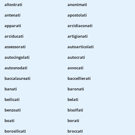
altostrati
anonimati
antenati
apostolati
apparati
arcidiaconati
arciducati
artigianati
assessorati
autoarticolati
autocingolati
autocrati
autosnodati
avvocati
baccalaureati
baccellierati
banati
baronati
beilicati
belati
benzoati
bisolfati
boati
borati
borosilicati
broccati