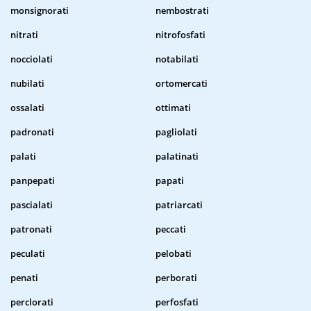
monsignorati
nembostrati
nitrati
nitrofosfati
nocciolati
notabilati
nubilati
ortomercati
ossalati
ottimati
padronati
pagliolati
palati
palatinati
panpepati
papati
pascialati
patriarcati
patronati
peccati
peculati
pelobati
penati
perborati
perclorati
perfosfati