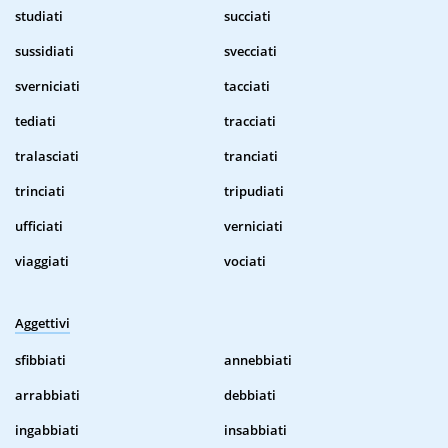
studiati
succiati
sussidiati
svecciati
sverniciati
tacciati
tediati
tracciati
tralasciati
tranciati
trinciati
tripudiati
ufficiati
verniciati
viaggiati
vociati
Aggettivi
sfibbiati
annebbiati
arrabbiati
debbiati
ingabbiati
insabbiati