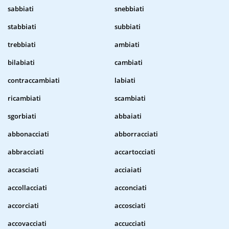
sabbiati
snebbiati
stabbiati
subbiati
trebbiati
ambiati
bilabiati
cambiati
contraccambiati
labiati
ricambiati
scambiati
sgorbiati
abbaiati
abbonacciati
abborracciati
abbracciati
accartocciati
accasciati
acciaiati
accollacciati
acconciati
accorciati
accosciati
accovacciati
accucciati