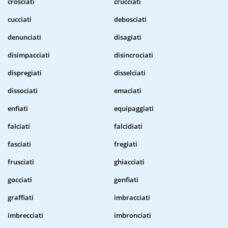
crosciati
crucciati
cucciati
debosciati
denunciati
disagiati
disimpacciati
disincrociati
dispregiati
disselciati
dissociati
emaciati
enfiati
equipaggiati
falciati
falcidiati
fasciati
fregiati
frusciati
ghiacciati
gocciati
gonfiati
graffiati
imbracciati
imbrecciati
imbronciati