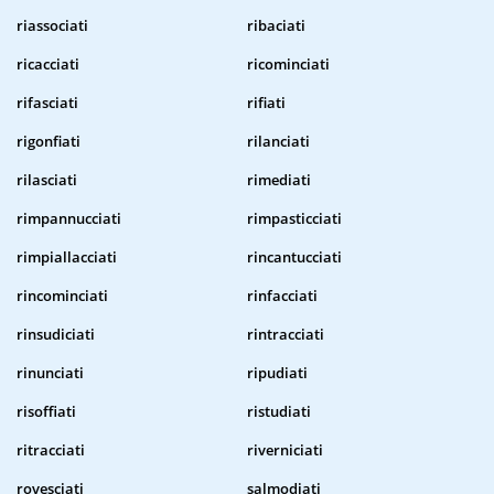
riassociati
ribaciati
ricacciati
ricominciati
rifasciati
rifiati
rigonfiati
rilanciati
rilasciati
rimediati
rimpannucciati
rimpasticciati
rimpiallacciati
rincantucciati
rincominciati
rinfacciati
rinsudiciati
rintracciati
rinunciati
ripudiati
risoffiati
ristudiati
ritracciati
riverniciati
rovesciati
salmodiati