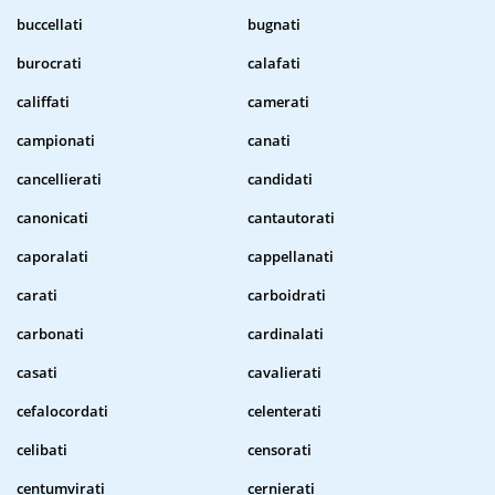
buccellati
bugnati
burocrati
calafati
califfati
camerati
campionati
canati
cancellierati
candidati
canonicati
cantautorati
caporalati
cappellanati
carati
carboidrati
carbonati
cardinalati
casati
cavalierati
cefalocordati
celenterati
celibati
censorati
centumvirati
cernierati