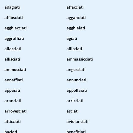
adagiati
affacciati
afflosciati
agganciati
agghiacciati
agghiaiati
aggraffiati
agiati
allacciati
allicciati
allisciati
ammassicciati
ammosciati
angosciati
annaffiati
annunciati
appaiati
appollaiati
aranciati
arricciati
arrovesciati
asciati
atticciati
aviolanciati
baciati
beneficiati