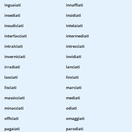
inguaiati
innaffiati
insediati
insidiati
insudiciati
intelaiati
interfacciati
intermediati
intralciati
intrecciati
inverniciati
invidiati
irradiati
lanciati
lasciati
linciati
lisciati
marciati
massicciati
mediati
minacciati
odiati
officiati
omaggiati
pagaiati
parodiati