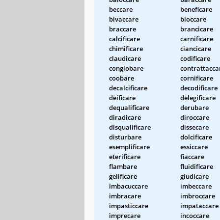
beccare
beneficare
bivaccare
bloccare
braccare
brancicare
calcificare
carnificare
chimificare
ciancicare
claudicare
codificare
conglobare
contrattacca
coobare
cornificare
decalcificare
decodificare
deificare
delegificare
dequalificare
derubare
diradicare
diroccare
disqualificare
dissecare
disturbare
dolcificare
esemplificare
essiccare
eterificare
fiaccare
flambare
fluidificare
gelificare
giudicare
imbacuccare
imbeccare
imbracare
imbroccare
impasticcare
impataccare
imprecare
incoccare