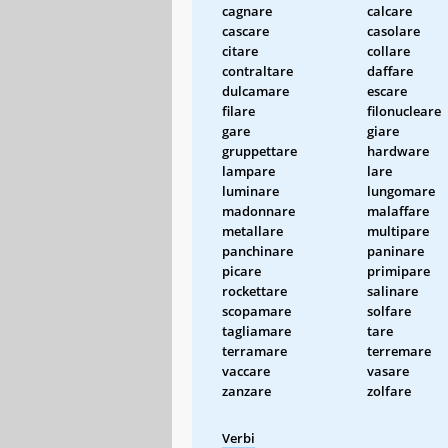
cagnare
calcare
cascare
casolare
citare
collare
contraltare
daffare
dulcamare
escare
filare
filonucleare
gare
giare
gruppettare
hardware
lampare
lare
luminare
lungomare
madonnare
malaffare
metallare
multipare
panchinare
paninare
picare
primipare
rockettare
salinare
scopamare
solfare
tagliamare
tare
terramare
terremare
vaccare
vasare
zanzare
zolfare
Verbi