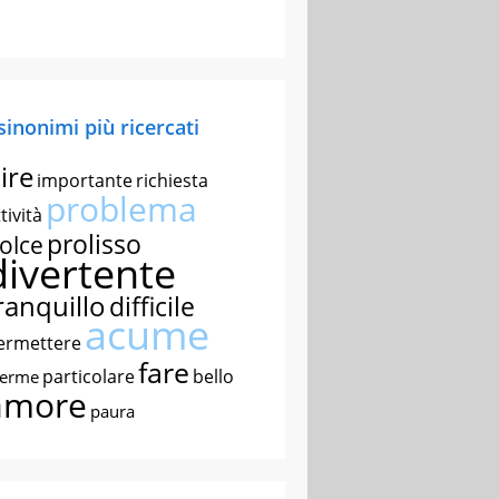
 sinonimi più ricercati
ire
importante
richiesta
problema
tività
prolisso
olce
divertente
ranquillo
difficile
acume
ermettere
fare
particolare
bello
nerme
amore
paura