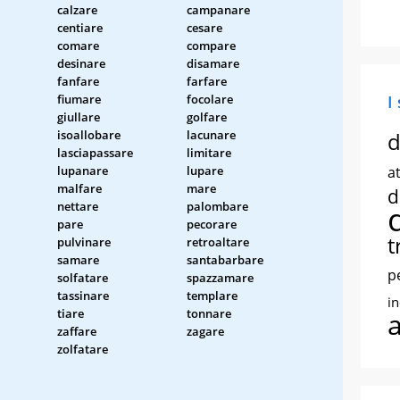
calzare
campanare
centiare
cesare
comare
compare
desinare
disamare
fanfare
farfare
fiumare
focolare
I
giullare
golfare
isoallobare
lacunare
d
lasciapassare
limitare
lupanare
lupare
at
malfare
mare
d
nettare
palombare
pare
pecorare
t
pulvinare
retroaltare
samare
santabarbare
p
solfatare
spazzamare
tassinare
templare
i
tiare
tonnare
zaffare
zagare
zolfatare