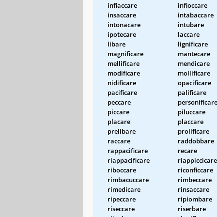
infiaccare
infioccare
insaccare
intabaccare
intonacare
intubare
ipotecare
laccare
libare
lignificare
magnificare
mantecare
mellificare
mendicare
modificare
mollificare
nidificare
opacificare
pacificare
palificare
peccare
personificar
piccare
piluccare
placare
placcare
prelibare
prolificare
raccare
raddobbare
rappacificare
recare
riappacificare
riappiccicare
riboccare
riconficcare
rimbacuccare
rimbeccare
rimedicare
rinsaccare
ripeccare
ripiombare
riseccare
riserbare