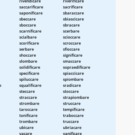
rivendicare
riverificare
saccarificare
sacrificare
saponificare
sbaraccare
sbeccare
sbiascicare
sboccare
sbracare
scarnificare
scerbare
scialbare
scioccare
scorificare
scroccare
serbare
sfioccare
shoccare
significare
slombare
smaccare
solidificare
sopraedificare
specificare
spiaccicare
spiluccare
spiombare
e
squalificare
sradicare
steccare
stoccare
straccare
strapiombare
strombare
struccare
taroccare
tempificare
tonificare
traboccare
trombare
truccare
ubicare
ubriacare
vacare
vanificare