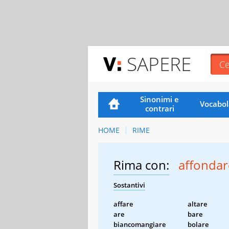
SAPERE
Sinonimi e
Vocabol
contrari
HOME
RIME
Rima con:
affondar
Sostantivi
affare
altare
are
bare
biancomangiare
bolare