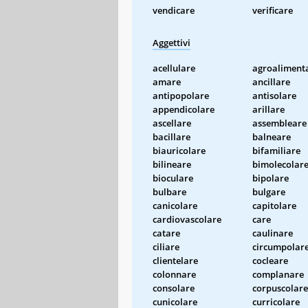
vendicare
verificare
Aggettivi
acellulare
agroaliment
amare
ancillare
antipopolare
antisolare
appendicolare
arillare
ascellare
assembleare
bacillare
balneare
biauricolare
bifamiliare
bilineare
bimolecolar
bioculare
bipolare
bulbare
bulgare
canicolare
capitolare
cardiovascolare
care
catare
caulinare
ciliare
circumpolar
clientelare
cocleare
colonnare
complanare
consolare
corpuscolare
cunicolare
curricolare