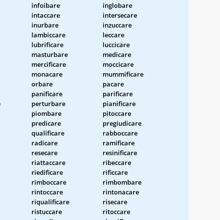
infoibare
inglobare
intaccare
intersecare
inurbare
inzuccare
lambiccare
leccare
lubrificare
luccicare
masturbare
medicare
mercificare
moccicare
monacare
mummificare
orbare
pacare
panificare
parificare
e
perturbare
pianificare
piombare
pitoccare
predicare
pregiudicare
qualificare
rabboccare
radicare
ramificare
resecare
resinificare
riattaccare
ribeccare
riedificare
rificcare
rimboccare
rimbombare
rintoccare
rintonacare
riqualificare
risecare
ristuccare
ritoccare