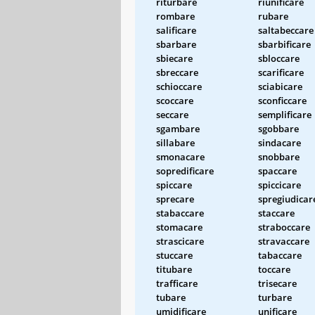
riturbare
riunificare
rombare
rubare
salificare
saltabeccare
sbarbare
sbarbificare
sbiecare
sbloccare
sbreccare
scarificare
schioccare
sciabicare
scoccare
sconficcare
seccare
semplificare
sgambare
sgobbare
sillabare
sindacare
smonacare
snobbare
sopredificare
spaccare
spiccare
spiccicare
sprecare
spregiudicar
stabaccare
staccare
stomacare
straboccare
strascicare
stravaccare
stuccare
tabaccare
titubare
toccare
trafficare
trisecare
tubare
turbare
umidificare
unificare