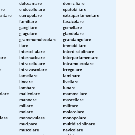
dolceamare
domiciliare
are
endocellulare
epatobiliare
entare
eteropolare
extraparlamentare
familiare
fascicolare
gangliare
gemellare
giugulare
glandolare
grammomolecolare
grandangolare
ilare
immobiliare
intercellulare
interdisciplinare
are
internucleare
interparlamentare
intracellulare
intramolecolare
e
intravascolare
irregolare
lamellare
laminare
lineare
livellare
lombare
lunare
lare
malleolare
mammellare
mannare
mascellare
miliare
militare
molare
molecolare
lare
monoovulare
monopolare
mucipare
multidisciplinare
muscolare
navicolare