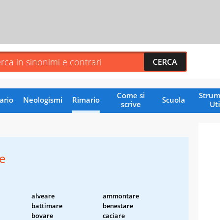
Come si
Strum
ario
Neologismi
Rimario
Scuola
scrive
Uti
e
alveare
ammontare
battimare
benestare
bovare
caciare