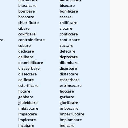
biascicare
bisecare
bombare
bonificare
broccare
cacare
chiarificare
chilificare
cibare
ciccare
cokificare
conficcare
re
controindicare
conturbare
cubare
cuccare
dedicare
defecare
delibare
deprecare
deumidificare
dilombare
disacerbare
diserbare
disseccare
distaccare
edificare
esacerbare
esterificare
estrinsecare
ficcare
fioccare
gabbare
garbare
giulebbare
glorificare
imbiaccare
imboccare
impaccare
imparruccare
impiccare
impiombare
incubare
indicare