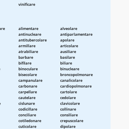
vinificare
are
alimentare
alveolare
antinucleare
antiparlamentare
antitubercolare
apolare
armillare
articolare
atrabiliare
ausiliare
barbare
basilare
bifilare
biliare
e
binoculare
binucleare
bisecolare
broncopolmonare
campanulare
canalicolare
carbonare
cardiopolmonare
carpellare
cartolare
cautelare
cedolare
e
cislunare
clavicolare
codicillare
collinare
conciliare
consiliare
cotiledonare
crepuscolare
cuticolare
dipolare