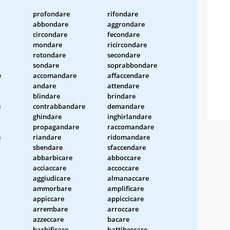
profondare
rifondare
abbondare
aggrondare
circondare
fecondare
mondare
ricircondare
rotondare
secondare
sondare
soprabbondare
e
accomandare
affaccendare
andare
attendare
blindare
brindare
e
contrabbandare
demandare
ghindare
inghirlandare
propagandare
raccomandare
e
riandare
ridomandare
sbendare
sfaccendare
abbarbicare
abboccare
acciaccare
accoccare
aggiudicare
almanaccare
ammorbare
amplificare
appiccare
appiccicare
arrembare
arroccare
azzeccare
bacare
barbificare
battibeccare