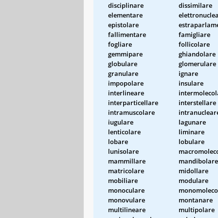
disciplinare
dissimilare
elementare
elettronucle
epistolare
estraparlam
fallimentare
famigliare
fogliare
follicolare
gemmipare
ghiandolare
globulare
glomerulare
granulare
ignare
impopolare
insulare
interlineare
intermolecol
interparticellare
interstellare
intramuscolare
intranuclear
iugulare
lagunare
lenticolare
liminare
lobare
lobulare
lunisolare
macromoleco
mammillare
mandibolare
matricolare
midollare
mobiliare
modulare
monoculare
monomoleco
monovulare
montanare
multilineare
multipolare