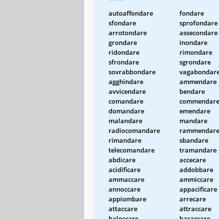
autoaffondare
fondare
sfondare
sprofondare
arrotondare
assecondare
grondare
inondare
ridondare
rimondare
sfrondare
sgrondare
sovrabbondare
vagabondar
agghindare
ammendare
avvicendare
bendare
comandare
commendar
domandare
emendare
malandare
mandare
radiocomandare
rammendar
rimandare
sbandare
telecomandare
tramandare
abdicare
accecare
acidificare
addobbare
ammaccare
ammiccare
annoccare
appacificare
appiombare
arrecare
attaccare
attraccare
baloccare
baraccare