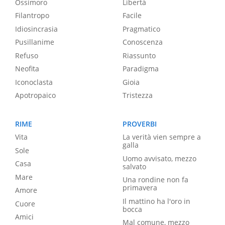
Ossimoro
Libertà
Filantropo
Facile
Idiosincrasia
Pragmatico
Pusillanime
Conoscenza
Refuso
Riassunto
Neofita
Paradigma
Iconoclasta
Gioia
Apotropaico
Tristezza
RIME
PROVERBI
Vita
La verità vien sempre a
galla
Sole
Uomo avvisato, mezzo
Casa
salvato
Mare
Una rondine non fa
primavera
Amore
Il mattino ha l'oro in
Cuore
bocca
Amici
Mal comune, mezzo