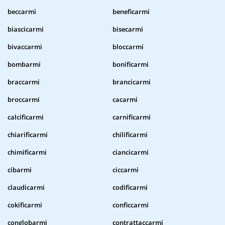
beccarmi
beneficarmi
biascicarmi
bisecarmi
bivaccarmi
bloccarmi
bombarmi
bonificarmi
braccarmi
brancicarmi
broccarmi
cacarmi
calcificarmi
carnificarmi
chiarificarmi
chilificarmi
chimificarmi
ciancicarmi
cibarmi
ciccarmi
claudicarmi
codificarmi
cokificarmi
conficcarmi
conglobarmi
contrattaccarmi