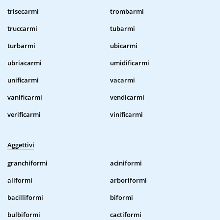
trisecarmi
trombarmi
truccarmi
tubarmi
turbarmi
ubicarmi
ubriacarmi
umidificarmi
unificarmi
vacarmi
vanificarmi
vendicarmi
verificarmi
vinificarmi
Aggettivi
granchiformi
aciniformi
aliformi
arboriformi
bacilliformi
biformi
bulbiformi
cactiformi