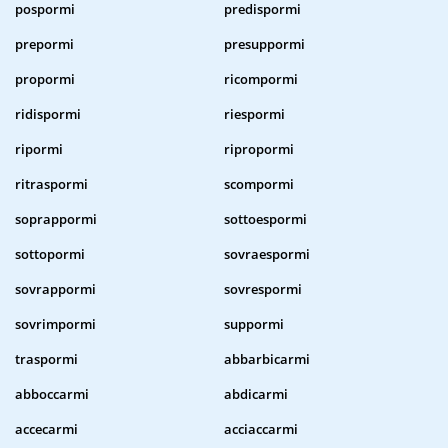
pospormi
predispormi
prepormi
presuppormi
propormi
ricompormi
ridispormi
riespormi
ripormi
ripropormi
ritraspormi
scompormi
soprappormi
sottoespormi
sottopormi
sovraespormi
sovrappormi
sovrespormi
sovrimpormi
suppormi
traspormi
abbarbicarmi
abboccarmi
abdicarmi
accecarmi
acciaccarmi