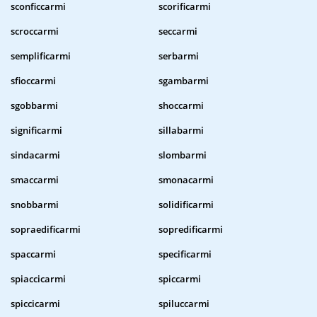
sconficcarmi
scorificarmi
scroccarmi
seccarmi
semplificarmi
serbarmi
sfioccarmi
sgambarmi
sgobbarmi
shoccarmi
significarmi
sillabarmi
sindacarmi
slombarmi
smaccarmi
smonacarmi
snobbarmi
solidificarmi
sopraedificarmi
sopredificarmi
spaccarmi
specificarmi
spiaccicarmi
spiccarmi
spiccicarmi
spiluccarmi