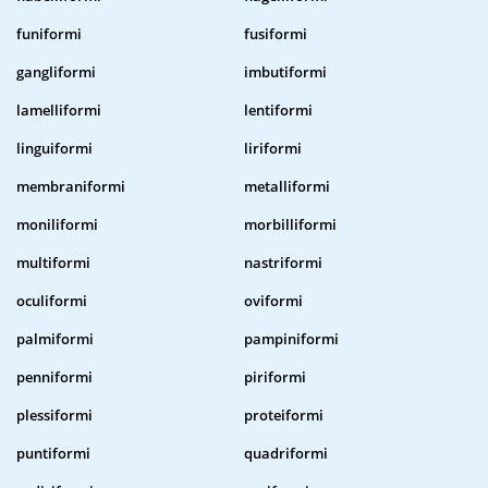
funiformi
fusiformi
gangliformi
imbutiformi
lamelliformi
lentiformi
linguiformi
liriformi
membraniformi
metalliformi
moniliformi
morbilliformi
multiformi
nastriformi
oculiformi
oviformi
palmiformi
pampiniformi
penniformi
piriformi
plessiformi
proteiformi
puntiformi
quadriformi