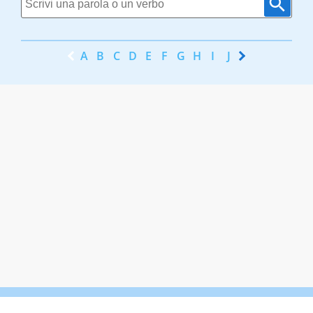
A
B
C
D
E
F
G
H
I
J
K
L
M
N