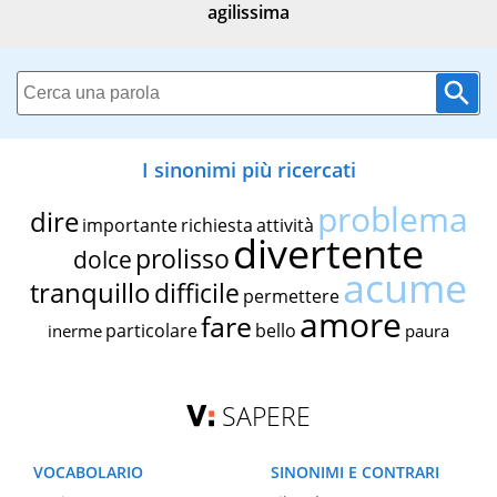
agilissima
I sinonimi più ricercati
problema
dire
importante
richiesta
attività
divertente
prolisso
dolce
acume
tranquillo
difficile
permettere
amore
fare
particolare
bello
inerme
paura
SAPERE
VOCABOLARIO
SINONIMI E CONTRARI