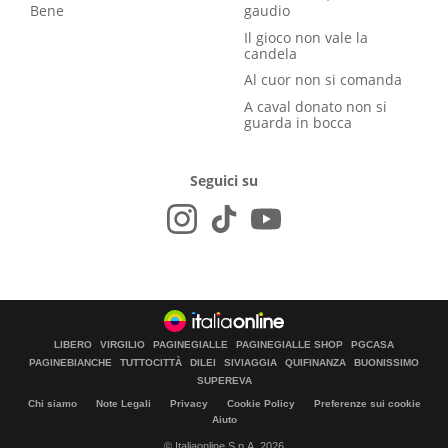
Bene
gaudio
Il gioco non vale la
candela
Al cuor non si comanda
A caval donato non si
guarda in bocca
Seguici su
LIBERO
VIRGILIO
PAGINEGIALLE
PAGINEGIALLE SHOP
PGCASA
PAGINEBIANCHE
TUTTOCITTÀ
DILEI
SIVIAGGIA
QUIFINANZA
BUONISSIMO
SUPEREVA
Chi siamo
Note Legali
Privacy
Cookie Policy
Preferenze sui cookie
Aiuto
© Italiaonline S.p.A. 2026