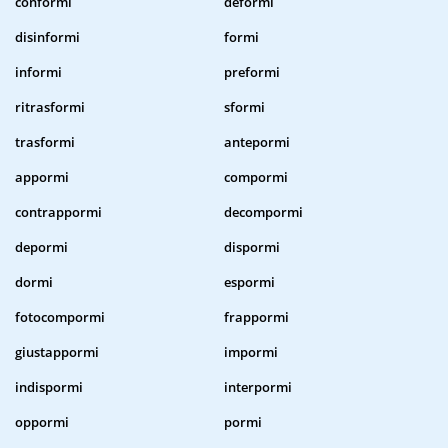
conformi
deformi
disinformi
formi
informi
preformi
ritrasformi
sformi
trasformi
antepormi
appormi
compormi
contrappormi
decompormi
depormi
dispormi
dormi
espormi
fotocompormi
frappormi
giustappormi
impormi
indispormi
interpormi
oppormi
pormi