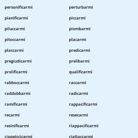
personificarmi
perturbarmi
pianificarmi
piccarmi
piluccarmi
piombarmi
pitoccarmi
placarmi
placcarmi
predicarmi
pregiudicarmi
prelibarmi
prolificarmi
qualificarmi
rabboccarmi
raccarmi
raddobbarmi
radicarmi
ramificarmi
rappacificarmi
recarmi
resecarmi
resinificarmi
riappacificarmi
riappiccicarmi
riattaccarmi