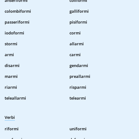
anseriformi
coliformi
colombiformi
galliformi
passeriformi
pisiformi
iodoformi
cormi
stormi
allarmi
armi
carmi
disarmi
gendarmi
marmi
preallarmi
riarmi
risparmi
teleallarmi
telearmi
Verbi
riformi
uniformi