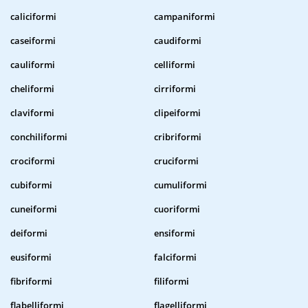
caliciformi
campaniformi
caseiformi
caudiformi
cauliformi
celliformi
cheliformi
cirriformi
claviformi
clipeiformi
conchiliformi
cribriformi
crociformi
cruciformi
cubiformi
cumuliformi
cuneiformi
cuoriformi
deiformi
ensiformi
eusiformi
falciformi
fibriformi
filiformi
flabelliformi
flagelliformi