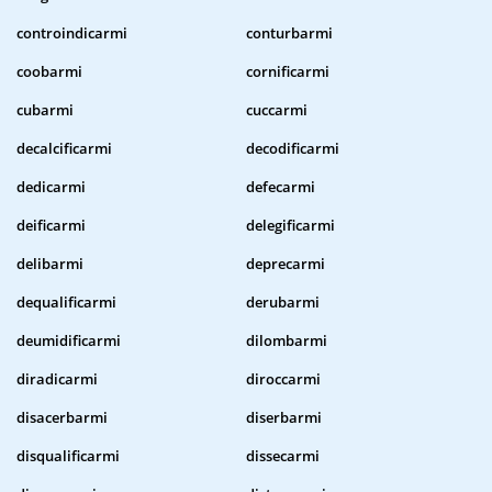
controindicarmi
conturbarmi
coobarmi
cornificarmi
cubarmi
cuccarmi
decalcificarmi
decodificarmi
dedicarmi
defecarmi
deificarmi
delegificarmi
delibarmi
deprecarmi
dequalificarmi
derubarmi
deumidificarmi
dilombarmi
diradicarmi
diroccarmi
disacerbarmi
diserbarmi
disqualificarmi
dissecarmi