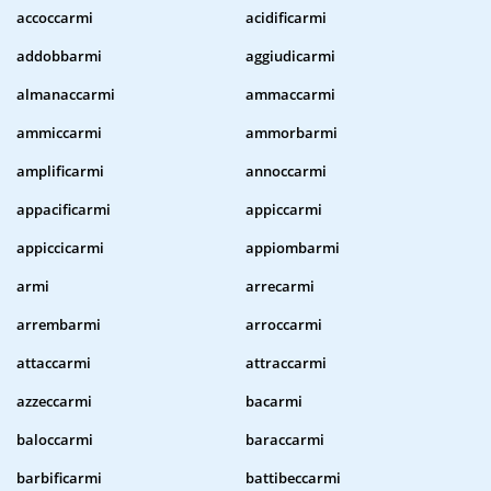
accoccarmi
acidificarmi
addobbarmi
aggiudicarmi
almanaccarmi
ammaccarmi
ammiccarmi
ammorbarmi
amplificarmi
annoccarmi
appacificarmi
appiccarmi
appiccicarmi
appiombarmi
armi
arrecarmi
arrembarmi
arroccarmi
attaccarmi
attraccarmi
azzeccarmi
bacarmi
baloccarmi
baraccarmi
barbificarmi
battibeccarmi