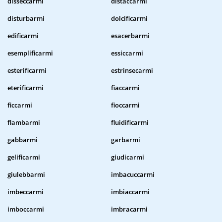
disseccarmi
distaccarmi
disturbarmi
dolcificarmi
edificarmi
esacerbarmi
esemplificarmi
essiccarmi
esterificarmi
estrinsecarmi
eterificarmi
fiaccarmi
ficcarmi
fioccarmi
flambarmi
fluidificarmi
gabbarmi
garbarmi
gelificarmi
giudicarmi
giulebbarmi
imbacuccarmi
imbeccarmi
imbiaccarmi
imboccarmi
imbracarmi