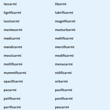
leccarmi
libarmi
lignificarmi
lubrificarmi
luccicarmi
magnificarmi
mantecarmi
masturbarmi
medicarmi
mellificarmi
mendicarmi
mercificarmi
moccicarmi
modificarmi
mollificarmi
monacarmi
mummificarmi
nidificarmi
opacificarmi
orbarmi
pacarmi
pacificarmi
palificarmi
panificarmi
parificarmi
peccarmi