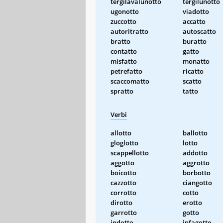
tergilavalunotto
tergilunotto
ugonotto
viadotto
zuccotto
accatto
autoritratto
autoscatto
bratto
buratto
contatto
gatto
misfatto
monatto
petrefatto
ricatto
scaccomatto
scatto
spratto
tatto
Verbi
allotto
ballotto
gloglotto
lotto
scappellotto
addotto
aggotto
aggrotto
boicotto
borbotto
cazzotto
ciangotto
corrotto
cotto
dirotto
erotto
garrotto
gotto
indotto
infagotto