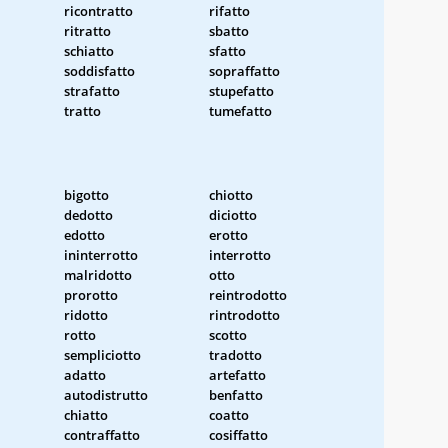
ricontratto
rifatto
ritratto
sbatto
schiatto
sfatto
soddisfatto
sopraffatto
strafatto
stupefatto
tratto
tumefatto
bigotto
chiotto
dedotto
diciotto
edotto
erotto
ininterrotto
interrotto
malridotto
otto
prorotto
reintrodotto
ridotto
rintrodotto
rotto
scotto
sempliciotto
tradotto
adatto
artefatto
autodistrutto
benfatto
chiatto
coatto
contraffatto
cosiffatto