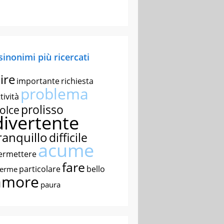
 sinonimi più ricercati
ire
importante
richiesta
problema
tività
prolisso
olce
divertente
ranquillo
difficile
acume
ermettere
fare
particolare
bello
nerme
amore
paura