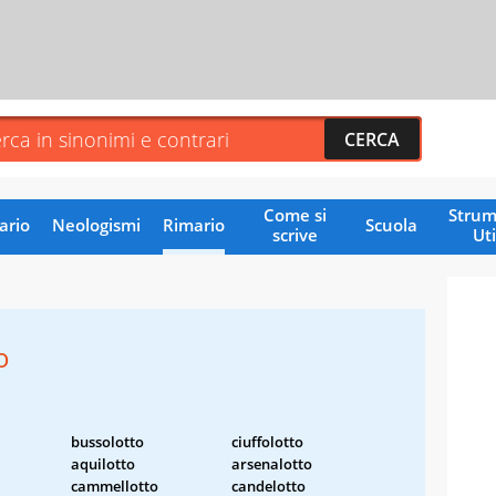
Come si
Strum
ario
Neologismi
Rimario
Scuola
scrive
Uti
o
bussolotto
ciuffolotto
aquilotto
arsenalotto
cammellotto
candelotto