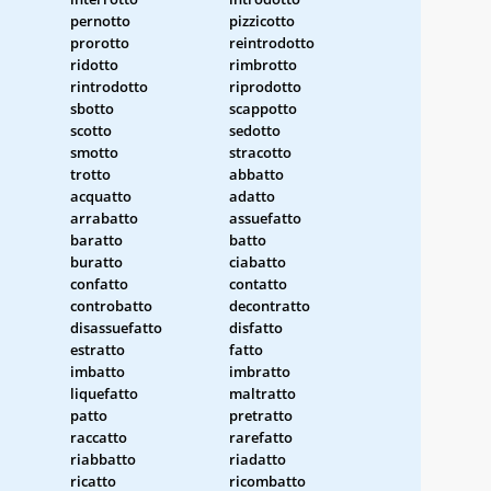
pernotto
pizzicotto
prorotto
reintrodotto
ridotto
rimbrotto
rintrodotto
riprodotto
sbotto
scappotto
scotto
sedotto
smotto
stracotto
trotto
abbatto
acquatto
adatto
arrabatto
assuefatto
baratto
batto
buratto
ciabatto
confatto
contatto
controbatto
decontratto
disassuefatto
disfatto
estratto
fatto
imbatto
imbratto
liquefatto
maltratto
patto
pretratto
raccatto
rarefatto
riabbatto
riadatto
ricatto
ricombatto