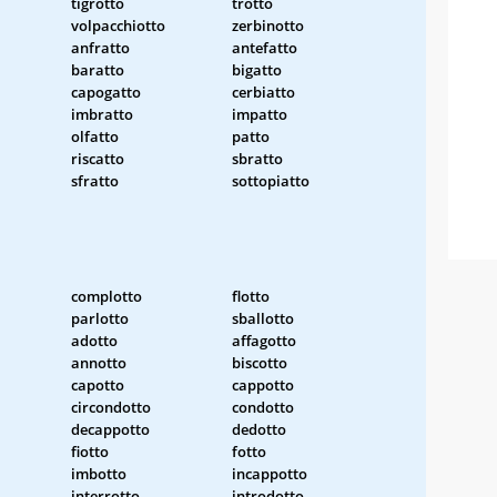
tigrotto
trotto
volpacchiotto
zerbinotto
anfratto
antefatto
baratto
bigatto
capogatto
cerbiatto
imbratto
impatto
olfatto
patto
riscatto
sbratto
sfratto
sottopiatto
complotto
flotto
parlotto
sballotto
adotto
affagotto
annotto
biscotto
capotto
cappotto
circondotto
condotto
decappotto
dedotto
fiotto
fotto
imbotto
incappotto
interrotto
introdotto