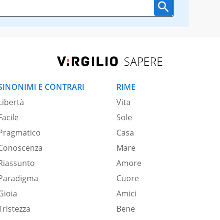
SAPERE
SINONIMI E CONTRARI
RIME
Libertà
Vita
Facile
Sole
Pragmatico
Casa
Conoscenza
Mare
Riassunto
Amore
Paradigma
Cuore
Gioia
Amici
Tristezza
Bene