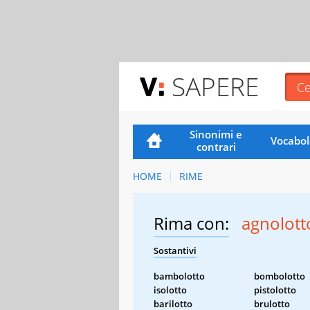
SAPERE
Sinonimi e
Vocabol
contrari
HOME
RIME
Rima con:
agnolott
Sostantivi
bambolotto
bombolotto
isolotto
pistolotto
barilotto
brulotto