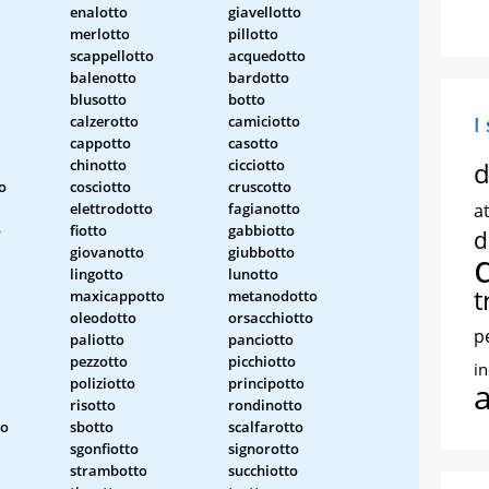
enalotto
giavellotto
merlotto
pillotto
scappellotto
acquedotto
balenotto
bardotto
blusotto
botto
calzerotto
camiciotto
I
cappotto
casotto
chinotto
cicciotto
d
o
cosciotto
cruscotto
elettrodotto
fagianotto
at
o
fiotto
gabbiotto
d
giovanotto
giubbotto
lingotto
lunotto
t
maxicappotto
metanodotto
oleodotto
orsacchiotto
p
paliotto
panciotto
pezzotto
picchiotto
i
poliziotto
principotto
risotto
rondinotto
to
sbotto
scalfarotto
sgonfiotto
signorotto
strambotto
succhiotto