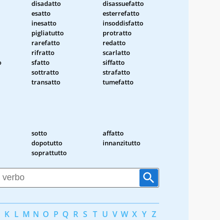
disadatto
disassuefatto
esatto
esterrefatto
inesatto
insoddisfatto
pigliatutto
protratto
rarefatto
redatto
rifratto
scarlatto
o
sfatto
siffatto
sottratto
strafatto
transatto
tumefatto
sotto
affatto
dopotutto
innanzitutto
soprattutto
K
L
M
N
O
P
Q
R
S
T
U
V
W
X
Y
Z