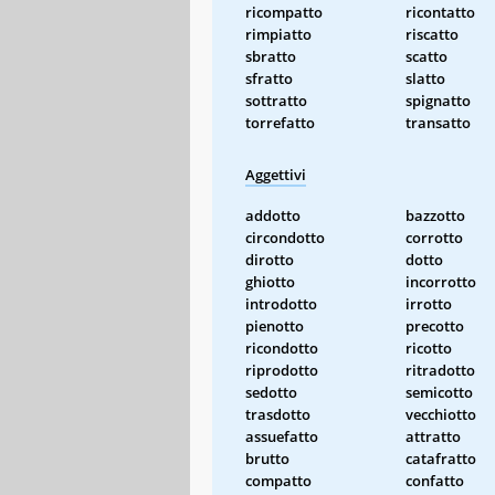
ricompatto
ricontatto
rimpiatto
riscatto
sbratto
scatto
sfratto
slatto
sottratto
spignatto
torrefatto
transatto
Aggettivi
addotto
bazzotto
circondotto
corrotto
dirotto
dotto
ghiotto
incorrotto
introdotto
irrotto
pienotto
precotto
ricondotto
ricotto
riprodotto
ritradotto
sedotto
semicotto
trasdotto
vecchiotto
assuefatto
attratto
brutto
catafratto
compatto
confatto