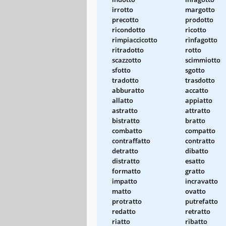
irrotto
margotto
precotto
prodotto
ricondotto
ricotto
rimpiaccicotto
rinfagotto
ritradotto
rotto
scazzotto
scimmiotto
sfotto
sgotto
tradotto
trasdotto
abburatto
accatto
allatto
appiatto
astratto
attratto
bistratto
bratto
combatto
compatto
contraffatto
contratto
detratto
dibatto
distratto
esatto
formatto
gratto
impatto
incravatto
matto
ovatto
protratto
putrefatto
redatto
retratto
riatto
ribatto