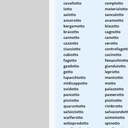
cavallotto
complotto
lotto
materialotto
salotto
sanculotto
ancorotto
avannotto
bergamotto
biscotto
bracotto
cagnotto
cannotto
canotto
cazzotto
cerotto
ciucciotto
controfagott
cubiotto
cucinotto
fagotto
fessacchiott
gasdotto
gianduiotto
gotto
leprotto
lupacchiotto
manicotto
midicappotto
motto
ovidotto
palazzotto
pancotto
passerotto
picciotto
pizzicotto
quarantotto
rimbrotto
salsicciotto
salvacondot
scalferotto
scimmiotto
sottoprodotto
spinotto