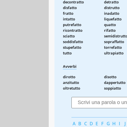
decontratto
detratto
disfatto
distrutto
fratto
inadatto
intatto
liquefatto
putrefatto
quatto
ricontratto
rifatto
sciatto
semidistrutt
soddisfatto
sopraffatto
stupefatto
torrefatto
tutto
ultrapiatto
Avverbi
dirotto
disotto
anzitutto
dappertutto
oltretutto
soppiatto
A
B
C
D
E
F
G
H
I
J