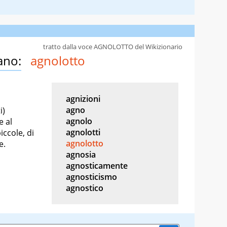
tratto dalla voce AGNOLOTTO del Wikizionario
ano:
agnolotto
agnizioni
agno
i)
agnolo
e al
agnolotti
iccole, di
agnolotto
e.
agnosia
agnosticamente
agnosticismo
agnostico