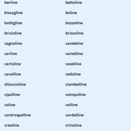
berline
bettoline
biscagline
boline
bottigline
bozzoline
bricioline
briscoline
cagnoline
candeline
carline
cartelline
cartoline
caselline
cavalline
cedoline
chioccioline
ciambelline
cipolline
coinquiline
coline
colline
controspalline
cordelline
creoline
crinoline