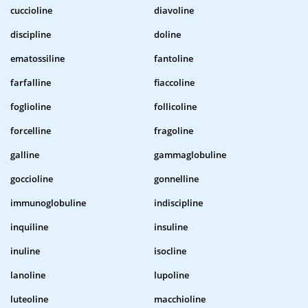
cuccioline
diavoline
discipline
doline
ematossiline
fantoline
farfalline
fiaccoline
foglioline
follicoline
forcelline
fragoline
galline
gammaglobuline
goccioline
gonnelline
immunoglobuline
indiscipline
inquiline
insuline
inuline
isocline
lanoline
lupoline
luteoline
macchioline