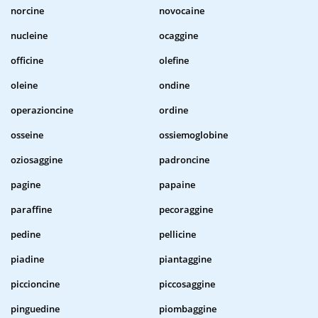
norcine
novocaine
nucleine
ocaggine
officine
olefine
oleine
ondine
operazioncine
ordine
osseine
ossiemoglobine
oziosaggine
padroncine
pagine
papaine
paraffine
pecoraggine
pedine
pellicine
piadine
piantaggine
piccioncine
piccosaggine
pinguedine
piombaggine