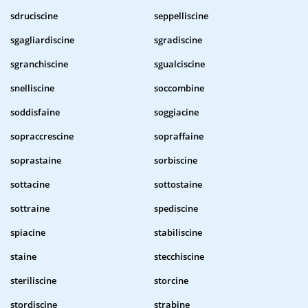
sdruciscine
seppelliscine
sgagliardiscine
sgradiscine
sgranchiscine
sgualciscine
snelliscine
soccombine
soddisfaine
soggiacine
sopraccrescine
sopraffaine
soprastaine
sorbiscine
sottacine
sottostaine
sottraine
spediscine
spiacine
stabiliscine
staine
stecchiscine
steriliscine
storcine
stordiscine
strabine