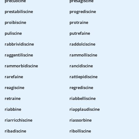
precuocine
presagiscine
prestabiliscine
progrediscine
proibiscine
protraine
puliscine
putrefaine
rabbrividiscine
raddolciscine
raggentiliscine
rammolliscine
rammorbidiscine
rancidiscine
rarefaine
rattiepidiscine
reagiscine
regrediscine
retraine
riabbelliscine
riabbine
riapplaudiscine
riarricchiscine
riassorbine
ribadiscine
ribolliscine