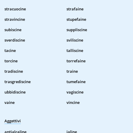
stracuocine
strafaine
stravincine
stupefaine
subiscine
suppliscine
sverdiscine
sviliscine
tacine
talliscine
torcine
torrefaine
tradiscine
traine
trasgrediscine
tumefaine
ubbidiscine
vagiscine
vaine
vincine
Aggettivi
antialcaline
ialine