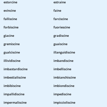
estorcine
estraine
evincine
faine
falliscine
farciscine
forbiscine
fuoriescine
giacine
gradiscine
gremiscine
guaiscine
gualciscine
illanguidiscine
illividiscine
imbandiscine
imbastardiscine
imbelliscine
imbestialiscine
imbianchiscine
imbibiscine
imbiondiscine
impallidiscine
impediscine
impermaliscine
impiccioliscine