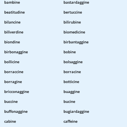
bambine
bastardaggine
beatitudine
bertuccine
bilancine
bilirubine
biliverdine
biomedicine
biondine
birbantaggine
birbonaggine
bobine
bollicine
bolsaggine
borraccine
borracine
borragine
botticine
bricconaggine
buaggine
buccine
bucine
buffonaggine
bugiardaggine
cabine
caffeine