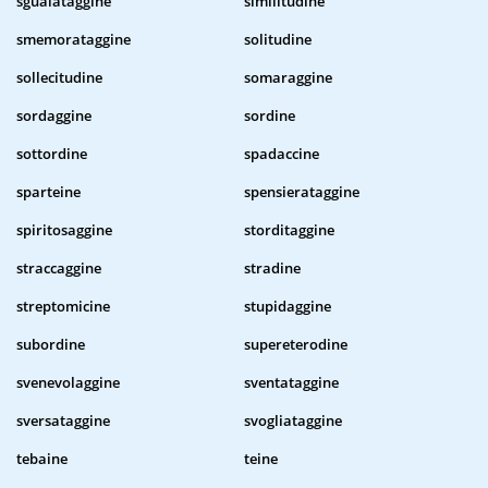
sguaiataggine
similitudine
smemorataggine
solitudine
sollecitudine
somaraggine
sordaggine
sordine
sottordine
spadaccine
sparteine
spensierataggine
spiritosaggine
storditaggine
straccaggine
stradine
streptomicine
stupidaggine
subordine
supereterodine
svenevolaggine
sventataggine
sversataggine
svogliataggine
tebaine
teine