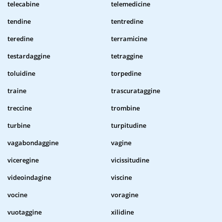
telecabine
telemedicine
tendine
tentredine
teredine
terramicine
testardaggine
tetraggine
toluidine
torpedine
traine
trascurataggine
treccine
trombine
turbine
turpitudine
vagabondaggine
vagine
viceregine
vicissitudine
videoindagine
viscine
vocine
voragine
vuotaggine
xilidine