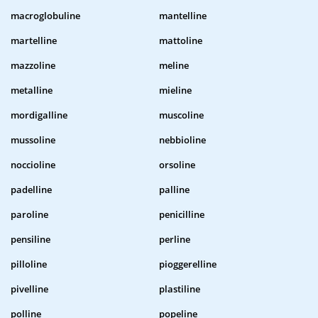
macroglobuline
mantelline
martelline
mattoline
mazzoline
meline
metalline
mieline
mordigalline
muscoline
mussoline
nebbioline
noccioline
orsoline
padelline
palline
paroline
penicilline
pensiline
perline
pilloline
pioggerelline
pivelline
plastiline
polline
popeline