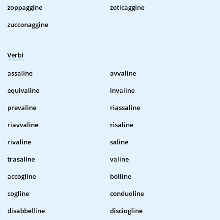
zoppaggine
zoticaggine
zucconaggine
Verbi
assaline
avvaline
equivaline
invaline
prevaline
riassaline
riavvaline
risaline
rivaline
saline
trasaline
valine
accogline
bolline
cogline
conduoline
disabbelline
disciogline