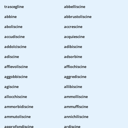
trascegline
abbelliscine
abbine
abbrustoliscine
aboliscine
accrescine
accudiscine
acquiescine
addolciscine
adibiscine
adiscine
adsorbine
affievoliscine
affiochiscine
aggobbiscine
aggrediscine
agiscine
allibiscine
allocchiscine
ammolliscine
ammorbidiscine
ammuffiscine
ammutoliscine
annichiliscine
approfondiscine
ardiscine