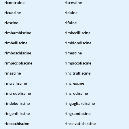
ricontraine
ricrescine
ricuocine
ridaine
riescine
rifaine
rimbambiscine
rimbecilliscine
rimbelliscine
rimbiondiscine
rimboschiscine
rimescine
rimpiccioliscine
rimpiccoliscine
rinascine
rincitrulliscine
rinciviliscine
rincrescine
rincrudeliscine
rincrudiscine
rindeboliscine
ringagliardiscine
ringentiliscine
ringrandiscine
rinsecchiscine
rinselvatichiscine