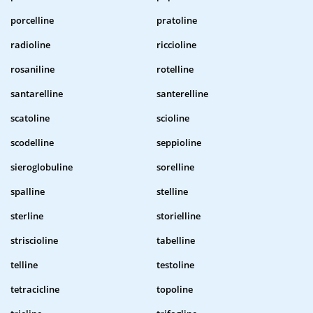
porcelline
pratoline
radioline
riccioline
rosaniline
rotelline
santarelline
santerelline
scatoline
scioline
scodelline
seppioline
sieroglobuline
sorelline
spalline
stelline
sterline
storielline
striscioline
tabelline
telline
testoline
tetracicline
topoline