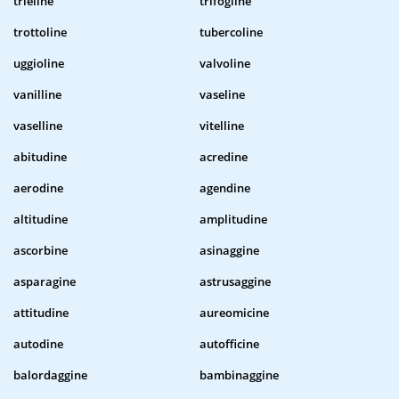
trieline
trifogline
trottoline
tubercoline
uggioline
valvoline
vanilline
vaseline
vaselline
vitelline
abitudine
acredine
aerodine
agendine
altitudine
amplitudine
ascorbine
asinaggine
asparagine
astrusaggine
attitudine
aureomicine
autodine
autofficine
balordaggine
bambinaggine