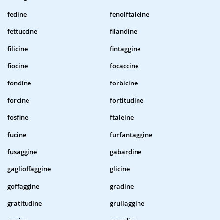
fedine
fenolftaleine
fettuccine
filandine
filicine
fintaggine
fiocine
focaccine
fondine
forbicine
forcine
fortitudine
fosfine
ftaleine
fucine
furfantaggine
fusaggine
gabardine
gaglioffaggine
glicine
goffaggine
gradine
gratitudine
grullaggine