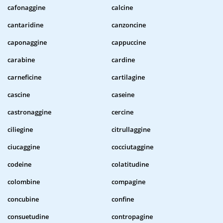
cafonaggine
calcine
cantaridine
canzoncine
caponaggine
cappuccine
carabine
cardine
carneficine
cartilagine
cascine
caseine
castronaggine
cercine
ciliegine
citrullaggine
ciucaggine
cocciutaggine
codeine
colatitudine
colombine
compagine
concubine
confine
consuetudine
contropagine