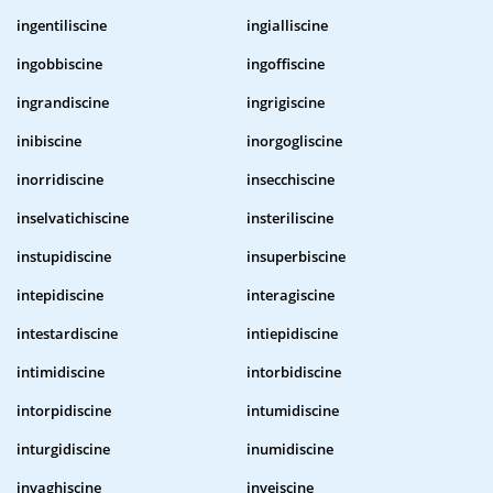
ingentiliscine
ingialliscine
ingobbiscine
ingoffiscine
ingrandiscine
ingrigiscine
inibiscine
inorgogliscine
inorridiscine
insecchiscine
inselvatichiscine
insteriliscine
instupidiscine
insuperbiscine
intepidiscine
interagiscine
intestardiscine
intiepidiscine
intimidiscine
intorbidiscine
intorpidiscine
intumidiscine
inturgidiscine
inumidiscine
invaghiscine
inveiscine