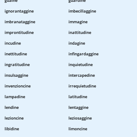
guaine
guardine
ignorantaggine
imbecillaggine
imbranataggine
immagine
improntitudine
inattitudine
incudine
indagine
inettitudine
infingardaggine
ingratitudine
inquietudine
insulsaggine
intercapedine
invenzioncine
irrequietudine
lampadine
latitudine
lendine
lentaggine
lezioncine
leziosaggine
libidine
limoncine