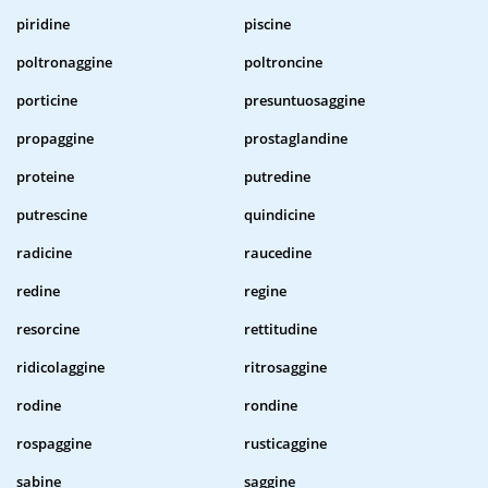
piridine
piscine
poltronaggine
poltroncine
porticine
presuntuosaggine
propaggine
prostaglandine
proteine
putredine
putrescine
quindicine
radicine
raucedine
redine
regine
resorcine
rettitudine
ridicolaggine
ritrosaggine
rodine
rondine
rospaggine
rusticaggine
sabine
saggine