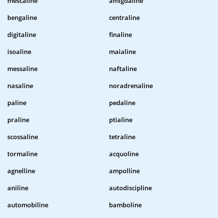
mescaline
amigdaline
bengaline
centraline
digitaline
finaline
isoaline
maialine
messaline
naftaline
nasaline
noradrenaline
paline
pedaline
praline
ptialine
scossaline
tetraline
tormaline
acquoline
agnelline
ampolline
aniline
autodiscipline
automobiline
bamboline