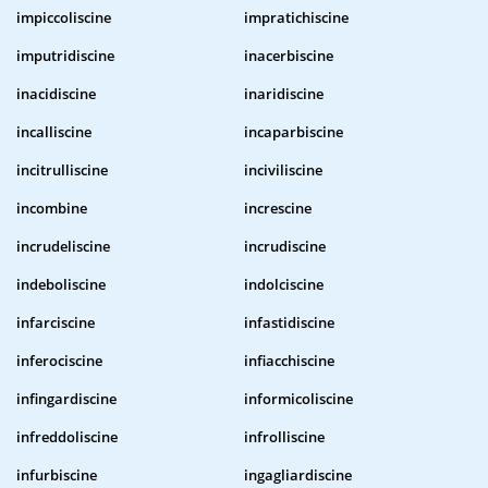
impiccoliscine
impratichiscine
imputridiscine
inacerbiscine
inacidiscine
inaridiscine
incalliscine
incaparbiscine
incitrulliscine
inciviliscine
incombine
increscine
incrudeliscine
incrudiscine
indeboliscine
indolciscine
infarciscine
infastidiscine
inferociscine
infiacchiscine
infingardiscine
informicoliscine
infreddoliscine
infrolliscine
infurbiscine
ingagliardiscine