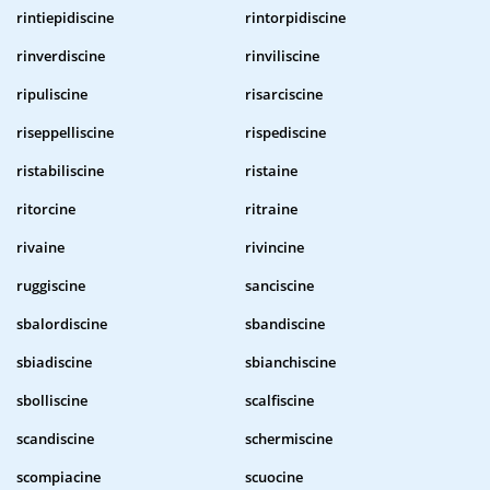
rintiepidiscine
rintorpidiscine
rinverdiscine
rinviliscine
ripuliscine
risarciscine
riseppelliscine
rispediscine
ristabiliscine
ristaine
ritorcine
ritraine
rivaine
rivincine
ruggiscine
sanciscine
sbalordiscine
sbandiscine
sbiadiscine
sbianchiscine
sbolliscine
scalfiscine
scandiscine
schermiscine
scompiacine
scuocine