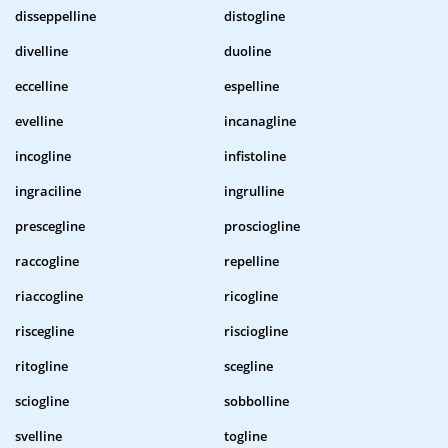
disseppelline
distogline
divelline
duoline
eccelline
espelline
evelline
incanagline
incogline
infistoline
ingraciline
ingrulline
prescegline
prosciogline
raccogline
repelline
riaccogline
ricogline
riscegline
risciogline
ritogline
scegline
sciogline
sobbolline
svelline
togline