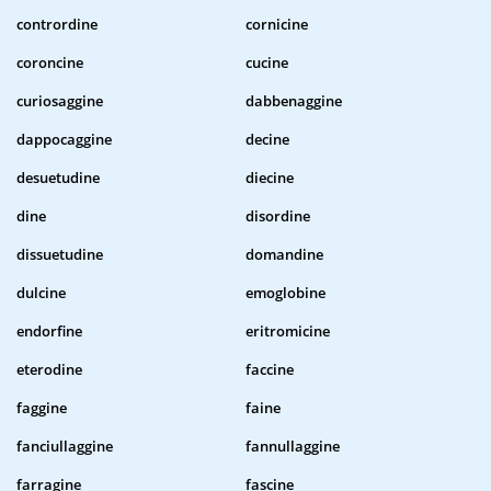
contrordine
cornicine
coroncine
cucine
curiosaggine
dabbenaggine
dappocaggine
decine
desuetudine
diecine
dine
disordine
dissuetudine
domandine
dulcine
emoglobine
endorfine
eritromicine
eterodine
faccine
faggine
faine
fanciullaggine
fannullaggine
farragine
fascine