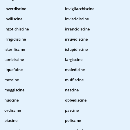
inverdiscine
invigliacchiscine
inviliscine
inviscidiscine
inzotichiscine
irrancidiscine
irrigidiscine
irruvidiscine
isteriliscine
istupidiscine
lambiscine
largiscine
liquefaine
maledicine
mescine
muffiscine
muggiscine
nascine
nuocine
obbediscine
ordiscine
pascine
piacine
poliscine