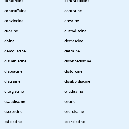
contorcine
contraddicine
contraffaine
contraine
convincine
crescine
cuocine
custodiscine
daine
decrescine
demoliscine
detraine
disinibiscine
disobbediscine
dispiacine
distorcine
distraine
disubbidiscine
elargiscine
erudiscine
esaudiscine
escine
escrescine
eserciscine
esibiscine
esordiscine