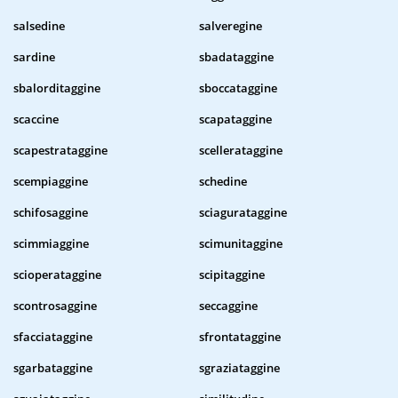
salsedine
salveregine
sardine
sbadataggine
sbalorditaggine
sboccataggine
scaccine
scapataggine
scapestrataggine
scellerataggine
scempiaggine
schedine
schifosaggine
sciagurataggine
scimmiaggine
scimunitaggine
scioperataggine
scipitaggine
scontrosaggine
seccaggine
sfacciataggine
sfrontataggine
sgarbataggine
sgraziataggine