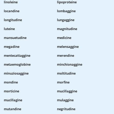
linoleine
lipoproteine
locandine
lombaggine
longitudine
lungaggine
luteine
magnitudine
mansuetudine
medicine
megadine
melensaggine
mentecattaggine
merendine
metaemoglobine
minchionaggine
minuziosaggine
moltitudine
mondine
morfine
morticine
mucillaggine
mucillagine
mulaggine
mutandine
negritudine