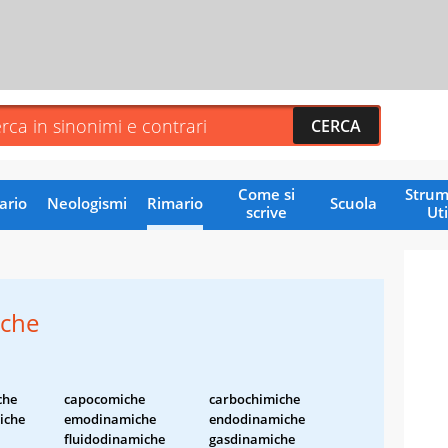
Come si
Strum
ario
Neologismi
Rimario
Scuola
scrive
Uti
iche
che
capocomiche
carbochimiche
miche
emodinamiche
endodinamiche
fluidodinamiche
gasdinamiche