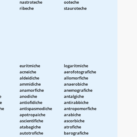
nastroteche
ooteche
ribeche
stauroteche
euritmiche
logaritmiche
acneiche
aerofotografiche
aldeidiche
allomorfiche
ammidiche
anaerobiche
anamorfiche
anemografiche
e
anodiche
antalgiche
e
antiofidiche
antirabbiche
che
antispasmodiche
antropomorfiche
apotropaiche
arabiche
ascientifiche
ascorbiche
atabagiche
atrofiche
autotrofiche
barografiche