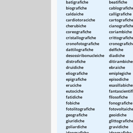
batigrafiche
beatifiche
biografiche
cablografich
caldaiche
calligrafiche
cardiotoraciche
cartografich
cherubiche
cianografich
coreografiche
coriambiche
cristallografiche
crittografich
cronofotografiche
cronografich
dattilografiche
delfiche
desossiribonucleiche
diadiche
distrofiche
ditirambiche
druidiche
ebraiche
eliografiche
emiplegiche
epigrafiche
episodiche
eruciche
esasillabiche
eutociche
fantascientif
fatidiche
filosofiche
fobiche
fonografiche
fotolitografiche
fotovoltaich
geografiche
geoidiche
giuridiche
glittografich
goliardiche
gravidiche
ideografiche
idrografiche