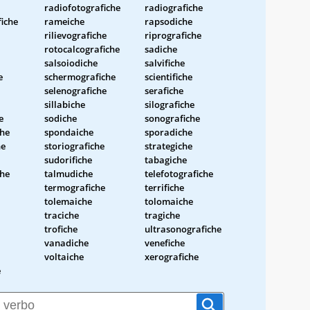
radiofotografiche
radiografiche
fiche
rameiche
rapsodiche
rilievografiche
riprografiche
rotocalcografiche
sadiche
salsoiodiche
salvifiche
e
schermografiche
scientifiche
selenografiche
serafiche
sillabiche
silografiche
e
sodiche
sonografiche
che
spondaiche
sporadiche
he
storiografiche
strategiche
sudorifiche
tabagiche
che
talmudiche
telefotografiche
termografiche
terrifiche
tolemaiche
tolomaiche
traciche
tragiche
trofiche
ultrasonografiche
vanadiche
venefiche
voltaiche
xerografiche
e