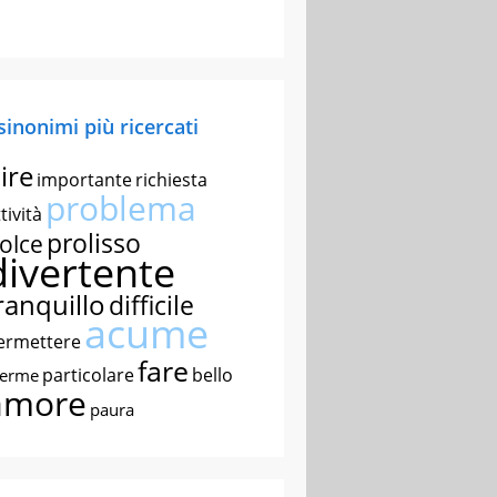
 sinonimi più ricercati
ire
importante
richiesta
problema
tività
prolisso
olce
divertente
ranquillo
difficile
acume
ermettere
fare
particolare
bello
nerme
amore
paura