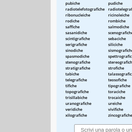
pubiche
pudiche
radiotelefotografiche
radiotelegra
ribonucleiche
ricinoleiche
rodiche
rombiche
saffiche
salmodiche
sasanidiche
scenografich
scintigrafiche
sebaciche
serigrafiche
siliciche
sinodiche
sismografich
spasmodiche
spettrografi
stenografiche
stereografic
stratigrafiche
strofiche
tabiche
talassografi
telegrafiche
teosofiche
tifiche
tipografiche
topografiche
toraciche
trisillabiche
trocaiche
uranografiche
ureiche
veridiche
vivifiche
xilografiche
zincografich