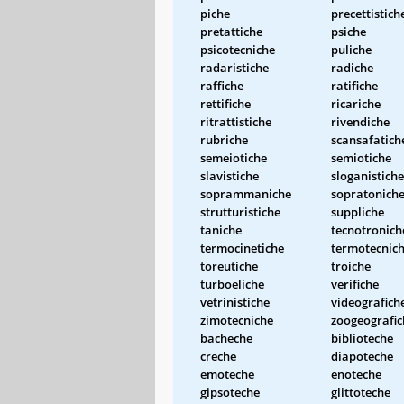
piche
precettistich
pretattiche
psiche
psicotecniche
puliche
radaristiche
radiche
raffiche
ratifiche
rettifiche
ricariche
ritrattistiche
rivendiche
rubriche
scansafatich
semeiotiche
semiotiche
slavistiche
sloganistiche
soprammaniche
sopratonich
strutturistiche
suppliche
taniche
tecnotronich
termocinetiche
termotecnic
toreutiche
troiche
turboeliche
verifiche
vetrinistiche
videografich
zimotecniche
zoogeografic
bacheche
biblioteche
creche
diapoteche
emoteche
enoteche
gipsoteche
glittoteche