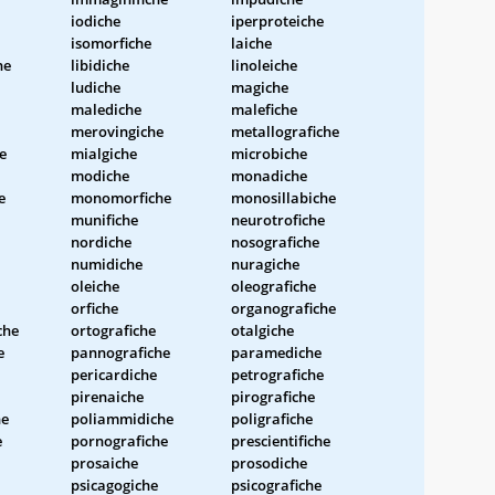
iodiche
iperproteiche
isomorfiche
laiche
he
libidiche
linoleiche
ludiche
magiche
malediche
malefiche
merovingiche
metallografiche
e
mialgiche
microbiche
modiche
monadiche
e
monomorfiche
monosillabiche
munifiche
neurotrofiche
nordiche
nosografiche
numidiche
nuragiche
oleiche
oleografiche
orfiche
organografiche
che
ortografiche
otalgiche
e
pannografiche
paramediche
pericardiche
petrografiche
pirenaiche
pirografiche
he
poliammidiche
poligrafiche
e
pornografiche
prescientifiche
prosaiche
prosodiche
psicagogiche
psicografiche