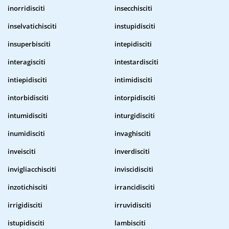
inorridisciti
insecchisciti
inselvatichisciti
instupidisciti
insuperbisciti
intepidisciti
interagisciti
intestardisciti
intiepidisciti
intimidisciti
intorbidisciti
intorpidisciti
intumidisciti
inturgidisciti
inumidisciti
invaghisciti
inveisciti
inverdisciti
invigliacchisciti
inviscidisciti
inzotichisciti
irrancidisciti
irrigidisciti
irruvidisciti
istupidisciti
lambisciti