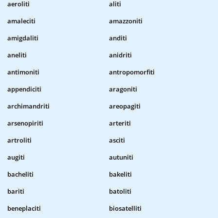
aeroliti
aliti
amaleciti
amazzoniti
amigdaliti
anditi
aneliti
anidriti
antimoniti
antropomorfiti
appendiciti
aragoniti
archimandriti
areopagiti
arsenopiriti
arteriti
artroliti
asciti
augiti
autuniti
bacheliti
bakeliti
bariti
batoliti
beneplaciti
biosatelliti