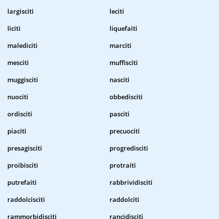
largisciti
leciti
liciti
liquefaiti
malediciti
marciti
mesciti
muffisciti
muggisciti
nasciti
nuociti
obbedisciti
ordisciti
pasciti
piaciti
precuociti
presagisciti
progredisciti
proibisciti
protraiti
putrefaiti
rabbrividisciti
raddolcisciti
raddolciti
rammorbidisciti
rancidisciti