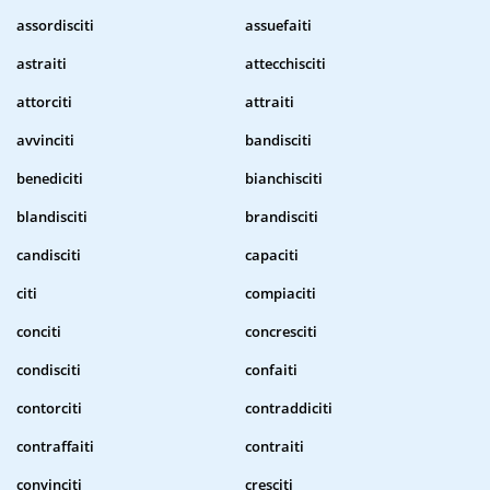
assordisciti
assuefaiti
astraiti
attecchisciti
attorciti
attraiti
avvinciti
bandisciti
benediciti
bianchisciti
blandisciti
brandisciti
candisciti
capaciti
citi
compiaciti
conciti
concresciti
condisciti
confaiti
contorciti
contraddiciti
contraffaiti
contraiti
convinciti
cresciti