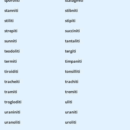
sporofiti
stalagmiti
stanniti
stibniti
stiliti
stipiti
strepiti
succiniti
sunniti
tantaliti
teodoliti
tergiti
termiti
timpaniti
tiroiditi
tonsilliti
tracheiti
trachiti
tramiti
tremiti
trogloditi
uliti
uraniniti
uraniti
uranoliti
uroliti