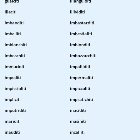
gualciti
illanguiditi
illeciti
illividiti
imbanditi
imbastarditi
imbelliti
imbestialiti
imbianchiti
imbionditi
imboschiti
imbozzacchiti
immuciditi
impalliditi
impediti
impermaliti
impiccioliti
impiccoliti
impliciti
impratichiti
imputriditi
inaciditi
inariditi
inasiniti
inauditi
incalliti