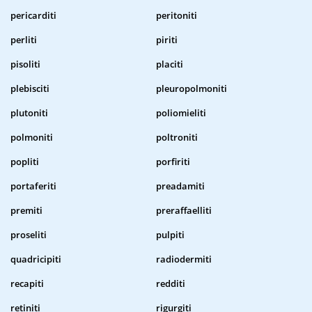
pericarditi
peritoniti
perliti
piriti
pisoliti
placiti
plebisciti
pleuropolmoniti
plutoniti
poliomieliti
polmoniti
poltroniti
popliti
porfiriti
portaferiti
preadamiti
premiti
preraffaelliti
proseliti
pulpiti
quadricipiti
radiodermiti
recapiti
redditi
retiniti
rigurgiti