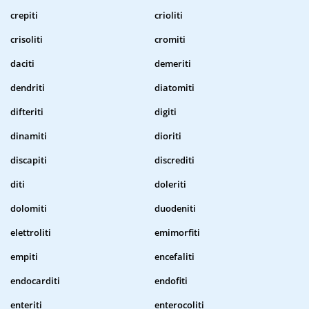
crepiti
crioliti
crisoliti
cromiti
daciti
demeriti
dendriti
diatomiti
difteriti
digiti
dinamiti
dioriti
discapiti
discrediti
diti
doleriti
dolomiti
duodeniti
elettroliti
emimorfiti
empiti
encefaliti
endocarditi
endofiti
enteriti
enterocoliti