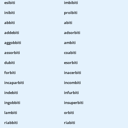
esibiti
imbibiti
inibiti
proibiti
abbiti
abiti
addebiti
adsorbiti
aggobbiti
ambiti
assorbiti
coabiti
dubiti
esorbiti
forbiti
inacerbiti
incaparbiti
incombiti
indebiti
infurbiti
ingobbiti
insuperbiti
lambiti
orbiti
riabbiti
riabiti