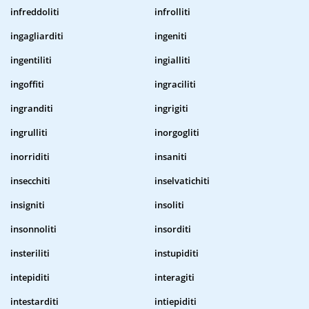
infreddoliti
infrolliti
ingagliarditi
ingeniti
ingentiliti
ingialliti
ingoffiti
ingraciliti
ingranditi
ingrigiti
ingrulliti
inorgogliti
inorriditi
insaniti
insecchiti
inselvatichiti
insigniti
insoliti
insonnoliti
insorditi
insteriliti
instupiditi
intepiditi
interagiti
intestarditi
intiepiditi