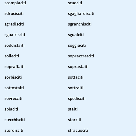
scompiaciti
scuociti
sdrucisciti
sgagliardisciti
sgradisciti
sgranchisciti
sgualcisciti
sgualciti
soddisfaiti
soggiaciti
solleciti
sopraccresciti
sopraffaiti
soprastaiti
sorbisciti
sottaciti
sottostaiti
sottraiti
sovrecciti
spedisciti
spiaciti
staiti
stecchisciti
storciti
stordisciti
stracuociti