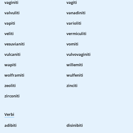
vaginiti
vagiti
valvuliti
vanadiniti
vapiti
varioliti
veliti
vermiculiti
vesuvianiti
vomiti
vulcaniti
vulvovaginiti
wapiti
willemiti
wolframiti
wulfeniti
zeoliti
zinciti
zirconiti
Verbi
adibiti
disinibiti