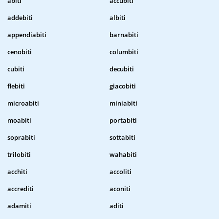
abiti
accubiti
addebiti
albiti
appendiabiti
barnabiti
cenobiti
columbiti
cubiti
decubiti
flebiti
giacobiti
microabiti
miniabiti
moabiti
portabiti
soprabiti
sottabiti
trilobiti
wahabiti
acchiti
accoliti
accrediti
aconiti
adamiti
aditi