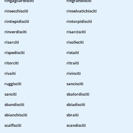
ringagliardisciti
ringrandisciti
rinsecchisciti
rinselvatichisciti
rintiepidisciti
rintorpidisciti
rinverdisciti
risarcisciti
risarciti
risolleciti
rispedisciti
ristaiti
ritorciti
ritraiti
rivaiti
rivinciti
ruggisciti
sancisciti
sanciti
sbalordisciti
sbandisciti
sbiadisciti
sbianchisciti
sbraiti
scalfisciti
scandisciti