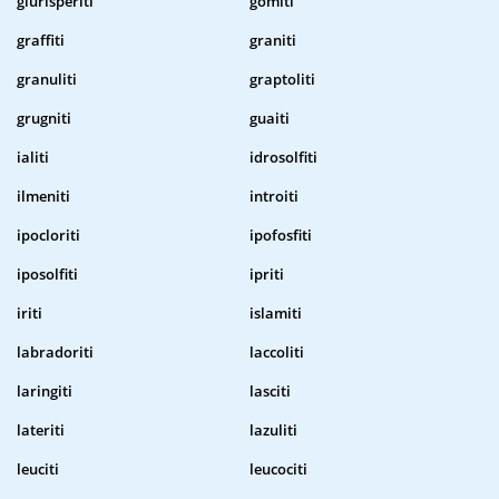
giurisperiti
gomiti
graffiti
graniti
granuliti
graptoliti
grugniti
guaiti
ialiti
idrosolfiti
ilmeniti
introiti
ipocloriti
ipofosfiti
iposolfiti
ipriti
iriti
islamiti
labradoriti
laccoliti
laringiti
lasciti
lateriti
lazuliti
leuciti
leucociti