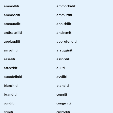
ammolliti
ammorbiditi
ammosciti
ammuffiti
ammutoliti
annichiliti
antisatelliti
antisemiti
applauditi
approfonditi
arrochiti
arrugginiti
assaliti
assorditi
attecchiti
auliti
autodefiniti
avviliti
bianchiti
blanditi
branditi
cogniti
conditi
congeniti
criniti
custoditi