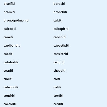
bisolfiti
boraciti
bramiti
bronchiti
broncopolmoniti
calciti
calcociti
calcopiriti
camiti
caoliniti
capibanditi
capostipiti
carditi
cassiteriti
cataboliti
celluliti
cespiti
chedditi
cloriti
coiti
coledociti
coliti
condriti
corditi
coroiditi
crediti