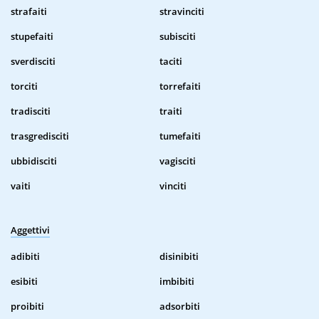
strafaiti
stravinciti
stupefaiti
subisciti
sverdisciti
taciti
torciti
torrefaiti
tradisciti
traiti
trasgredisciti
tumefaiti
ubbidisciti
vagisciti
vaiti
vinciti
Aggettivi
adibiti
disinibiti
esibiti
imbibiti
proibiti
adsorbiti