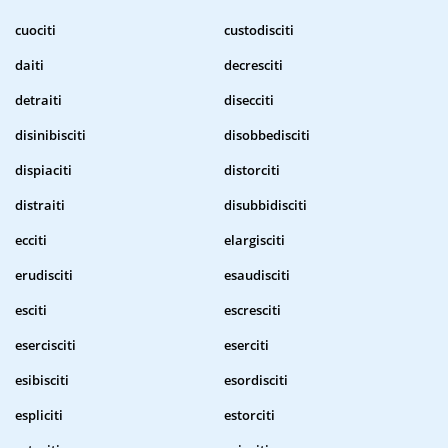
cuociti
custodisciti
daiti
decresciti
detraiti
disecciti
disinibisciti
disobbedisciti
dispiaciti
distorciti
distraiti
disubbidisciti
ecciti
elargisciti
erudisciti
esaudisciti
esciti
escresciti
esercisciti
eserciti
esibisciti
esordisciti
espliciti
estorciti