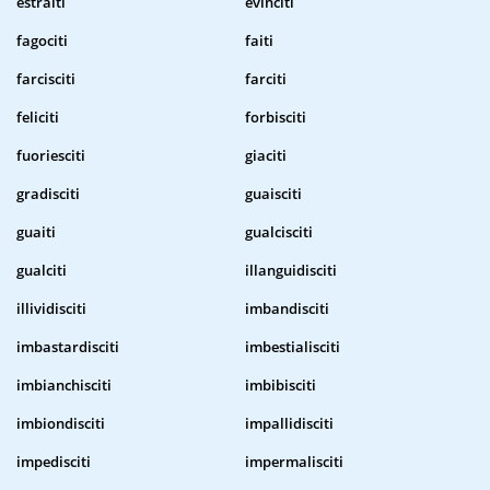
estraiti
evinciti
fagociti
faiti
farcisciti
farciti
feliciti
forbisciti
fuoriesciti
giaciti
gradisciti
guaisciti
guaiti
gualcisciti
gualciti
illanguidisciti
illividisciti
imbandisciti
imbastardisciti
imbestialisciti
imbianchisciti
imbibisciti
imbiondisciti
impallidisciti
impedisciti
impermalisciti