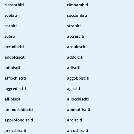
riassorbiti
rimbambiti
sdebiti
soccombiti
sorbiti
strabiti
subiti
accresciti
accudisciti
acquiesciti
addolcisciti
addolciti
adibisciti
adisciti
affiochisciti
aggobbisciti
aggredisciti
agisciti
allibisciti
allocchisciti
ammorbidisciti
ammuffisciti
approfondisciti
ardisciti
arricchisciti
arrochisciti