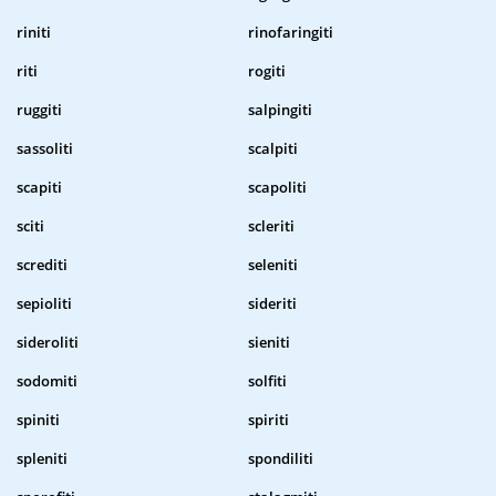
riniti
rinofaringiti
riti
rogiti
ruggiti
salpingiti
sassoliti
scalpiti
scapiti
scapoliti
sciti
scleriti
screditi
seleniti
sepioliti
sideriti
sideroliti
sieniti
sodomiti
solfiti
spiniti
spiriti
spleniti
spondiliti