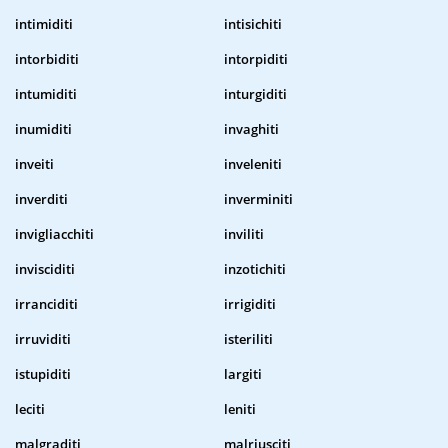
intimiditi
intisichiti
intorbiditi
intorpiditi
intumiditi
inturgiditi
inumiditi
invaghiti
inveiti
inveleniti
inverditi
inverminiti
invigliacchiti
inviliti
invisciditi
inzotichiti
irranciditi
irrigiditi
irruviditi
isteriliti
istupiditi
largiti
leciti
leniti
malgraditi
malriusciti