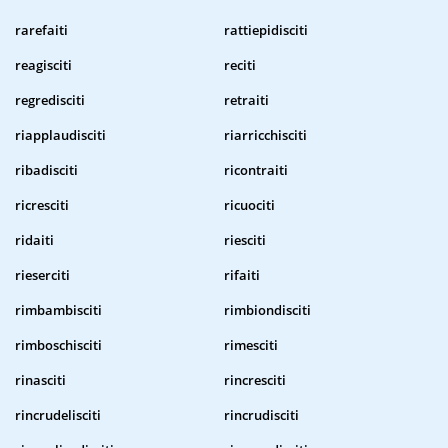
rarefaiti
rattiepidisciti
reagisciti
reciti
regredisciti
retraiti
riapplaudisciti
riarricchisciti
ribadisciti
ricontraiti
ricresciti
ricuociti
ridaiti
riesciti
rieserciti
rifaiti
rimbambisciti
rimbiondisciti
rimboschisciti
rimesciti
rinasciti
rincresciti
rincrudelisciti
rincrudisciti