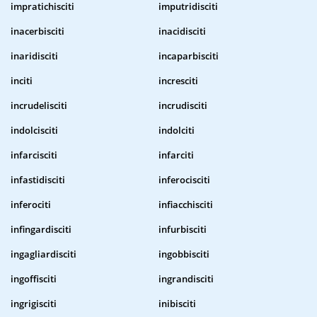
impratichisciti
imputridisciti
inacerbisciti
inacidisciti
inaridisciti
incaparbisciti
inciti
incresciti
incrudelisciti
incrudisciti
indolcisciti
indolciti
infarcisciti
infarciti
infastidisciti
inferocisciti
inferociti
infiacchisciti
infingardisciti
infurbisciti
ingagliardisciti
ingobbisciti
ingoffisciti
ingrandisciti
ingrigisciti
inibisciti