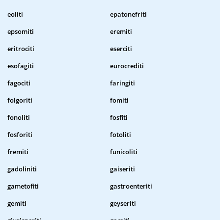
eoliti
epatonefriti
epsomiti
eremiti
eritrociti
eserciti
esofagiti
eurocrediti
fagociti
faringiti
folgoriti
fomiti
fonoliti
fosfiti
fosforiti
fotoliti
fremiti
funicoliti
gadoliniti
gaiseriti
gametofiti
gastroenteriti
gemiti
geyseriti