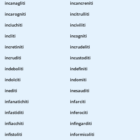
incanagliti
incancreniti
incarogniti
incitrulliti
inciuchiti
inciviliti
incliti
incogniti
incretiniti
incrudeliti
incruditi
incustoditi
indeboliti
indefiniti
indolciti
indomiti
inediti
inesauditi
infanatichiti
infarciti
infastiditi
inferociti
infiacchiti
infingarditi
infistoliti
informicoliti