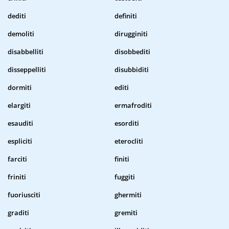
dediti
definiti
demoliti
dirugginiti
disabbelliti
disobbediti
disseppelliti
disubbiditi
dormiti
editi
elargiti
ermafroditi
esauditi
esorditi
espliciti
eterocliti
farciti
finiti
friniti
fuggiti
fuoriusciti
ghermiti
graditi
gremiti