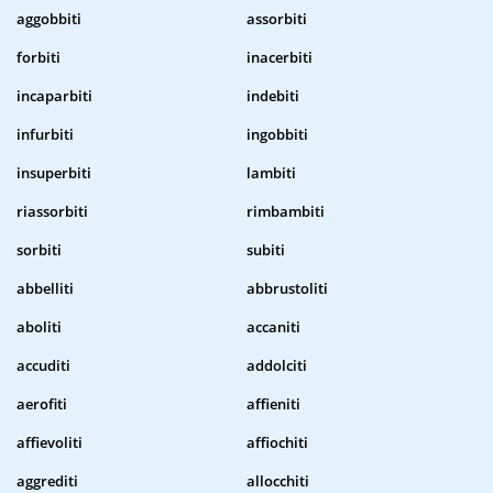
aggobbiti
assorbiti
forbiti
inacerbiti
incaparbiti
indebiti
infurbiti
ingobbiti
insuperbiti
lambiti
riassorbiti
rimbambiti
sorbiti
subiti
abbelliti
abbrustoliti
aboliti
accaniti
accuditi
addolciti
aerofiti
affieniti
affievoliti
affiochiti
aggrediti
allocchiti