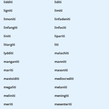
lidditi
liditi
ligniti
limiti
limoniti
linfadeniti
linfangiti
linfociti
liniti
lipariti
litargiti
liti
lydditi
malachiti
manganiti
manniti
mariti
masoniti
mastoiditi
mediocrediti
megaliti
melaniti
meliniti
meningiti
meriti
mesenteriti