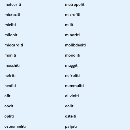
meteoriti
metropoliti
microciti
microfiti
mieliti
militi
miloniti
minoriti
miocarditi
molibdeniti
moniti
monoliti
moschiti
muggiti
nefriti
nefroliti
neofiti
nummuliti
ofiti
oliviniti
oociti
ooliti
opliti
osteiti
osteomieliti
palpiti