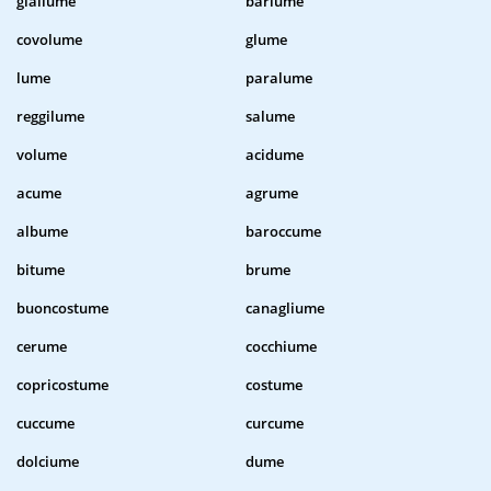
giallume
barlume
covolume
glume
lume
paralume
reggilume
salume
volume
acidume
acume
agrume
albume
baroccume
bitume
brume
buoncostume
canagliume
cerume
cocchiume
copricostume
costume
cuccume
curcume
dolciume
dume