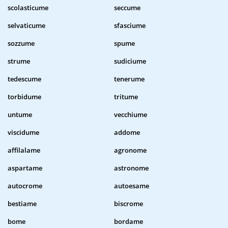
scolasticume
seccume
selvaticume
sfasciume
sozzume
spume
strume
sudiciume
tedescume
tenerume
torbidume
tritume
untume
vecchiume
viscidume
addome
affilalame
agronome
aspartame
astronome
autocrome
autoesame
bestiame
biscrome
bome
bordame