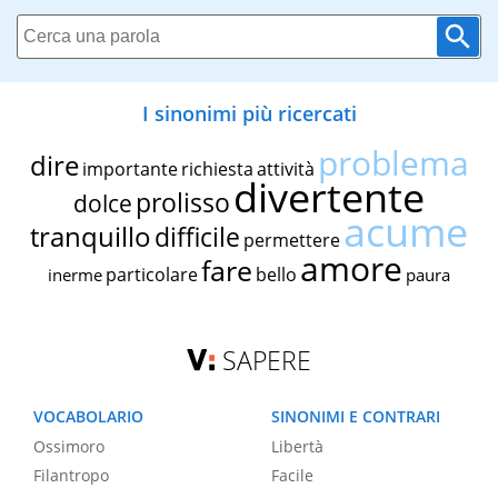
I sinonimi più ricercati
problema
dire
importante
richiesta
attività
divertente
prolisso
dolce
acume
tranquillo
difficile
permettere
amore
fare
particolare
bello
inerme
paura
SAPERE
VOCABOLARIO
SINONIMI E CONTRARI
Ossimoro
Libertà
Filantropo
Facile