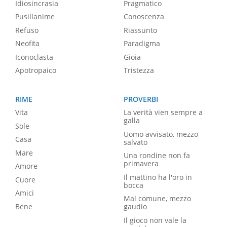
Idiosincrasia
Pragmatico
Pusillanime
Conoscenza
Refuso
Riassunto
Neofita
Paradigma
Iconoclasta
Gioia
Apotropaico
Tristezza
RIME
PROVERBI
Vita
La verità vien sempre a
galla
Sole
Uomo avvisato, mezzo
Casa
salvato
Mare
Una rondine non fa
primavera
Amore
Il mattino ha l'oro in
Cuore
bocca
Amici
Mal comune, mezzo
Bene
gaudio
Il gioco non vale la