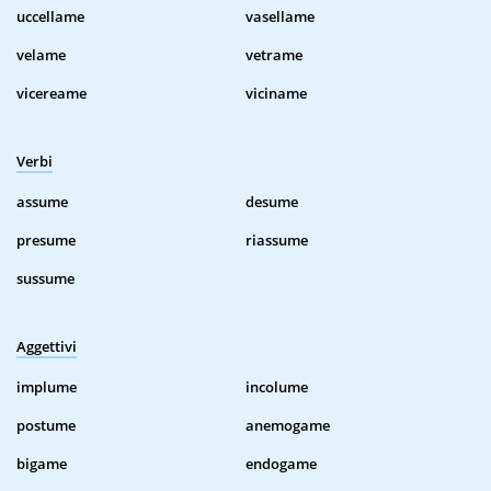
uccellame
vasellame
velame
vetrame
vicereame
viciname
Verbi
assume
desume
presume
riassume
sussume
Aggettivi
implume
incolume
postume
anemogame
bigame
endogame