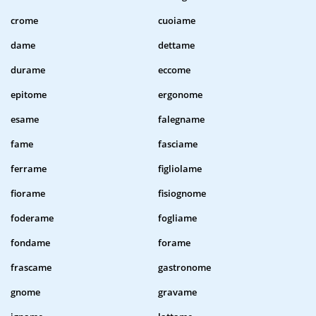
crome
cuoiame
dame
dettame
durame
eccome
epitome
ergonome
esame
falegname
fame
fasciame
ferrame
figliolame
fiorame
fisiognome
foderame
fogliame
fondame
forame
frascame
gastronome
gnome
gravame