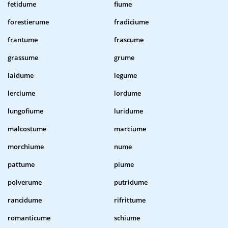
fetidume
fiume
forestierume
fradiciume
frantume
frascume
grassume
grume
laidume
legume
lerciume
lordume
lungofiume
luridume
malcostume
marciume
morchiume
nume
pattume
piume
polverume
putridume
rancidume
rifrittume
romanticume
schiume