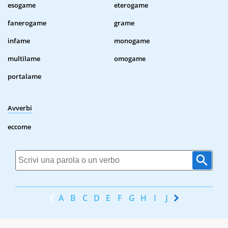
esogame
eterogame
fanerogame
grame
infame
monogame
multilame
omogame
portalame
Avverbi
eccome
A
B
C
D
E
F
G
H
I
J
K
L
M
N