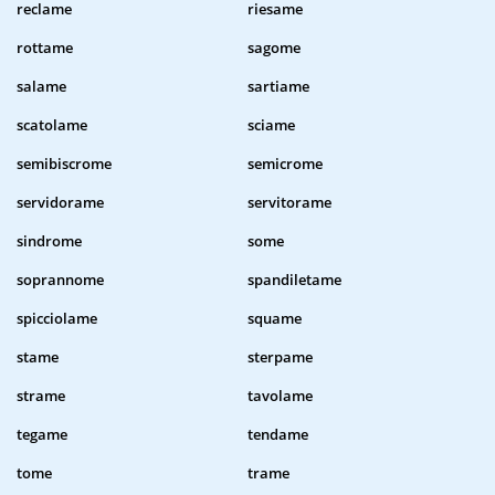
reclame
riesame
rottame
sagome
salame
sartiame
scatolame
sciame
semibiscrome
semicrome
servidorame
servitorame
sindrome
some
soprannome
spandiletame
spicciolame
squame
stame
sterpame
strame
tavolame
tegame
tendame
tome
trame