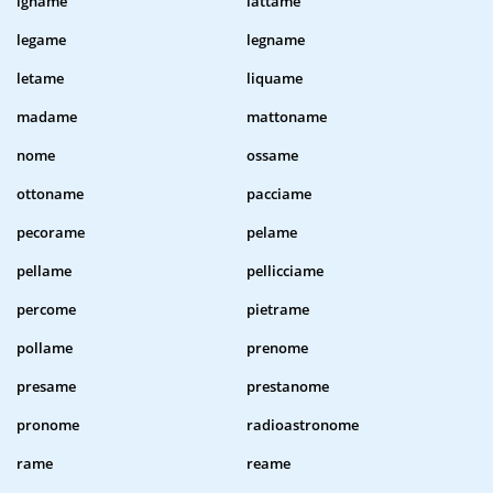
igname
lattame
legame
legname
letame
liquame
madame
mattoname
nome
ossame
ottoname
pacciame
pecorame
pelame
pellame
pellicciame
percome
pietrame
pollame
prenome
presame
prestanome
pronome
radioastronome
rame
reame