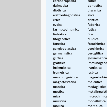
coronaropatica
cotica
dalmatica
dantistica
diottrica
discarica
elettrodiagnostica
elica
erica
eristica
evoica
fabbrica
farmacodinamica
fatica
fiabistica
fica
fitogenetica
fluidica
fonetica
fotochimica
gengivoplastica
geochimica
germanistica
geroglifica
glittica
glossematica
gratifica
immunogene
insiemistica
iranistica
isometrica
lesbica
macrolinguistica
magnetochim
magnetostatica
maieutica
mantica
medaglistica
mestica
metalinguist
mica
microchimic
miristica
modellistica
mollica
moltiplica