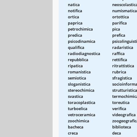
natica
neoscolastic
notifica
numismatica
ortica
ortottica
paprica
parifica
petrochimica
pica
predica
prefica
psicodinamica
psicolinguist
qualifica
radaristica
radiodiagnostica
raffica
repubblica
rettifica
ripatica
ritrattistica
romanistica
rubrica
semiotica
sfragistica
sloganistica
socioinforma
stereochimica
strutturistic
svastica
termochimic
toracoplastica
toreutica
turboelica
verifica
vetroceramica
videografica
zoochimica
zoogeografic
bacheca
biblioteca
creca
deca