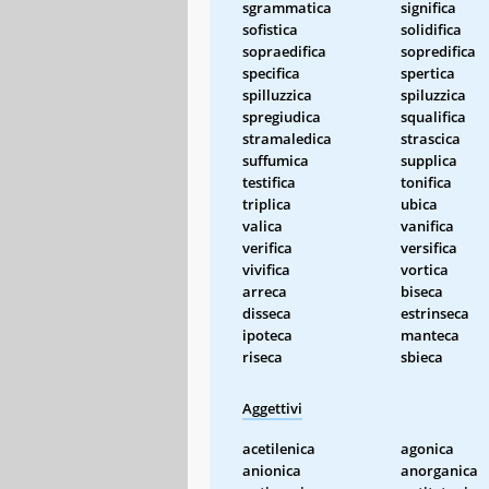
sgrammatica
significa
sofistica
solidifica
sopraedifica
sopredifica
specifica
spertica
spilluzzica
spiluzzica
spregiudica
squalifica
stramaledica
strascica
suffumica
supplica
testifica
tonifica
triplica
ubica
valica
vanifica
verifica
versifica
vivifica
vortica
arreca
biseca
disseca
estrinseca
ipoteca
manteca
riseca
sbieca
Aggettivi
acetilenica
agonica
anionica
anorganica