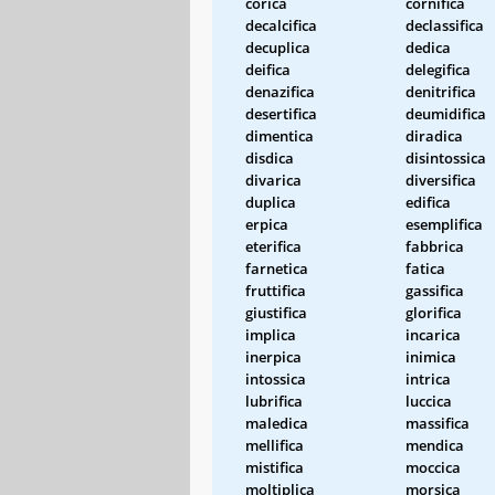
corica
cornifica
decalcifica
declassifica
decuplica
dedica
deifica
delegifica
denazifica
denitrifica
desertifica
deumidifica
dimentica
diradica
disdica
disintossica
divarica
diversifica
duplica
edifica
erpica
esemplifica
eterifica
fabbrica
farnetica
fatica
fruttifica
gassifica
giustifica
glorifica
implica
incarica
inerpica
inimica
intossica
intrica
lubrifica
luccica
maledica
massifica
mellifica
mendica
mistifica
moccica
moltiplica
morsica