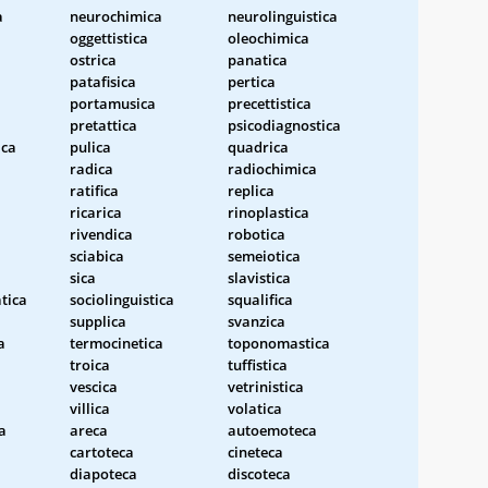
a
neurochimica
neurolinguistica
oggettistica
oleochimica
ostrica
panatica
patafisica
pertica
portamusica
precettistica
pretattica
psicodiagnostica
ica
pulica
quadrica
radica
radiochimica
ratifica
replica
ricarica
rinoplastica
rivendica
robotica
sciabica
semeiotica
sica
slavistica
tica
sociolinguistica
squalifica
a
supplica
svanzica
a
termocinetica
toponomastica
troica
tuffistica
vescica
vetrinistica
villica
volatica
a
areca
autoemoteca
cartoteca
cineteca
diapoteca
discoteca