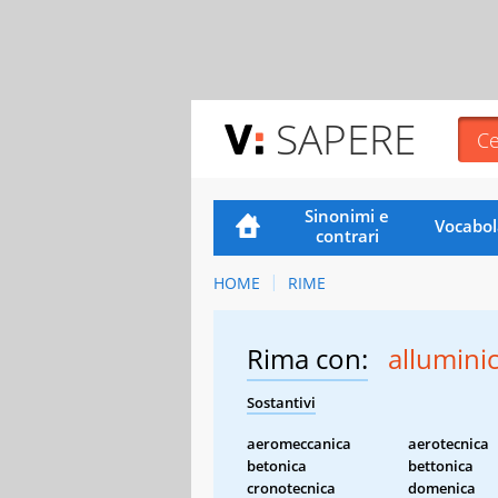
SAPERE
Sinonimi e
Vocabol
contrari
HOME
RIME
Rima con:
allumini
Sostantivi
aeromeccanica
aerotecnica
betonica
bettonica
cronotecnica
domenica