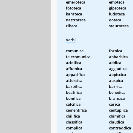
emeroteca
emoteca
fototeca
gipsoteca
karateca
ludoteca
nastroteca
ooteca
ribeca
stauroteca
Verbi
comunica
fornica
telecomunica
abbarbica
acidifica
addica
affumica
aggiudica
appacifica
appiccica
attossica
auspica
barbifica
barrica
beatifica
benedica
bonifica
brancica
calcifica
carica
cementifica
centuplica
chilifica
chimifica
classifica
claudica
complica
contraddica