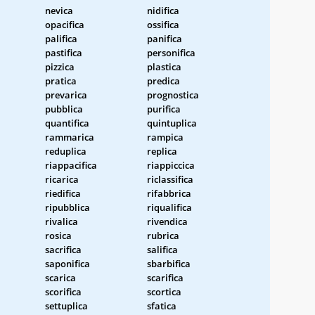
nevica
nidifica
opacifica
ossifica
palifica
panifica
pastifica
personifica
pizzica
plastica
pratica
predica
prevarica
prognostica
pubblica
purifica
quantifica
quintuplica
rammarica
rampica
reduplica
replica
riappacifica
riappiccica
ricarica
riclassifica
riedifica
rifabbrica
ripubblica
riqualifica
rivalica
rivendica
rosica
rubrica
sacrifica
salifica
saponifica
sbarbifica
scarica
scarifica
scorifica
scortica
settuplica
sfatica