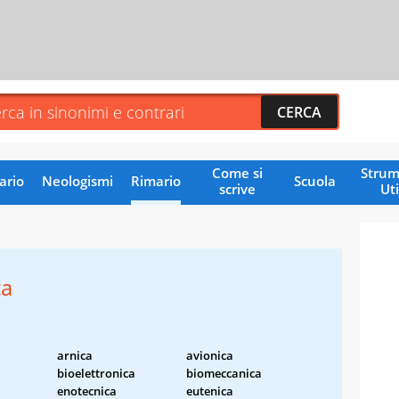
Come si
Strum
ario
Neologismi
Rimario
Scuola
scrive
Uti
ca
arnica
avionica
bioelettronica
biomeccanica
enotecnica
eutenica