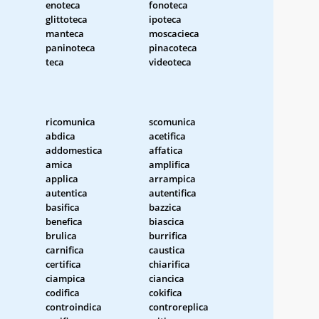
enoteca
fonoteca
glittoteca
ipoteca
manteca
moscacieca
paninoteca
pinacoteca
teca
videoteca
ricomunica
scomunica
abdica
acetifica
addomestica
affatica
amica
amplifica
applica
arrampica
autentica
autentifica
basifica
bazzica
benefica
biascica
brulica
burrifica
carnifica
caustica
certifica
chiarifica
ciampica
ciancica
codifica
cokifica
controindica
controreplica