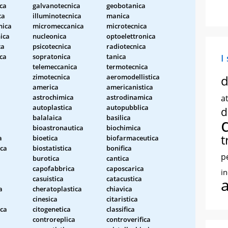
ica
galvanotecnica
geobotanica
ca
illuminotecnica
manica
nica
micromeccanica
microtecnica
ica
nucleonica
optoelettronica
ca
psicotecnica
radiotecnica
ca
sopratonica
tanica
I
telemeccanica
termotecnica
zimotecnica
aeromodellistica
d
america
americanistica
astrochimica
astrodinamica
at
autoplastica
autopubblica
d
balalaica
basilica
bioastronautica
biochimica
t
a
bioetica
biofarmaceutica
ca
biostatistica
bonifica
p
burotica
cantica
capofabbrica
caposcarica
i
casuistica
catacustica
a
cheratoplastica
chiavica
cinesica
citaristica
ica
citogenetica
classifica
controreplica
controverifica