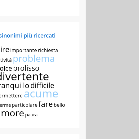
 sinonimi più ricercati
ire
importante
richiesta
problema
tività
prolisso
olce
divertente
ranquillo
difficile
acume
ermettere
fare
particolare
bello
nerme
amore
paura