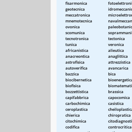
fisarmonica
fotoelettron
geotecnica
idromeccani
meccatronica
microelettro
mnemotecnica
navalmeccan
ovonica
paleobotani
scomunica
soprammani
tecnotronica
tectonica
tunica
veronica
africanistica
alieutica
anacreontica
anaglittica
astrofisica
attrezzistica
autoverifica
avancarica
bazzica
bica
biocibernetica
bioenergetic
biofisica
biomatemati
bozzettistica
brassica
capifabbrica
capocomica
carbochimica
casistica
ceroplastica
cheiloplastic
chierica
chiropratica
citochimica
citodiagnost
codifica
controcritica