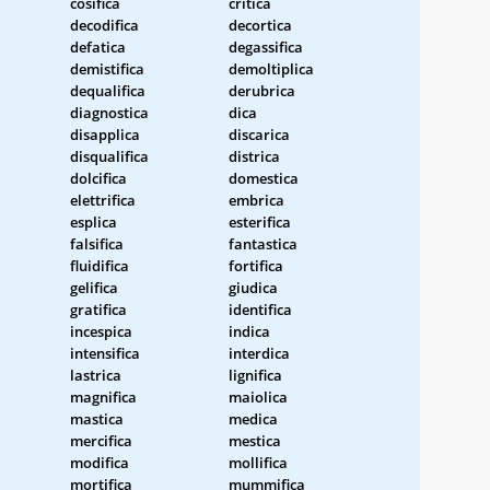
cosifica
critica
decodifica
decortica
defatica
degassifica
demistifica
demoltiplica
dequalifica
derubrica
diagnostica
dica
disapplica
discarica
disqualifica
districa
dolcifica
domestica
elettrifica
embrica
esplica
esterifica
falsifica
fantastica
fluidifica
fortifica
gelifica
giudica
gratifica
identifica
incespica
indica
intensifica
interdica
lastrica
lignifica
magnifica
maiolica
mastica
medica
mercifica
mestica
modifica
mollifica
mortifica
mummifica