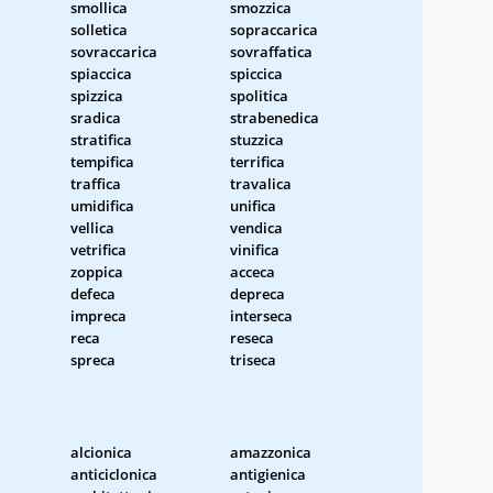
smollica
smozzica
solletica
sopraccarica
sovraccarica
sovraffatica
spiaccica
spiccica
spizzica
spolitica
sradica
strabenedica
stratifica
stuzzica
tempifica
terrifica
traffica
travalica
umidifica
unifica
vellica
vendica
vetrifica
vinifica
zoppica
acceca
defeca
depreca
impreca
interseca
reca
reseca
spreca
triseca
alcionica
amazzonica
anticiclonica
antigienica