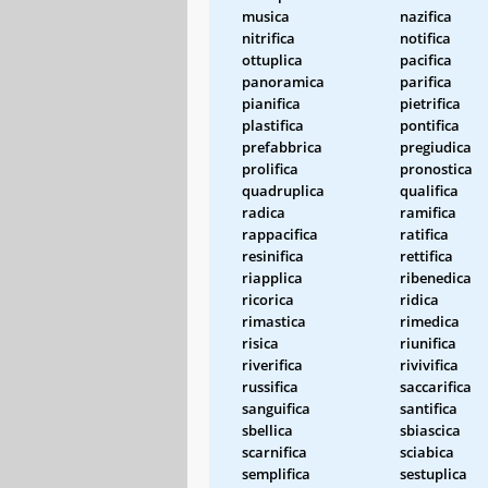
musica
nazifica
nitrifica
notifica
ottuplica
pacifica
panoramica
parifica
pianifica
pietrifica
plastifica
pontifica
prefabbrica
pregiudica
prolifica
pronostica
quadruplica
qualifica
radica
ramifica
rappacifica
ratifica
resinifica
rettifica
riapplica
ribenedica
ricorica
ridica
rimastica
rimedica
risica
riunifica
riverifica
rivivifica
russifica
saccarifica
sanguifica
santifica
sbellica
sbiascica
scarnifica
sciabica
semplifica
sestuplica