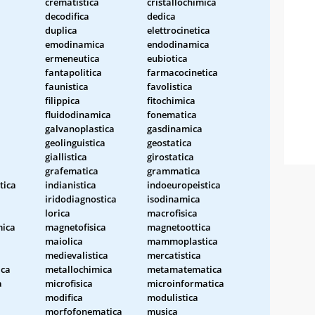
crematistica
cristallochimica
decodifica
dedica
duplica
elettrocinetica
emodinamica
endodinamica
ermeneutica
eubiotica
fantapolitica
farmacocinetica
faunistica
favolistica
filippica
fitochimica
fluidodinamica
fonematica
galvanoplastica
gasdinamica
geolinguistica
geostatica
giallistica
girostatica
grafematica
grammatica
tica
indianistica
indoeuropeistica
iridodiagnostica
isodinamica
lorica
macrofisica
ica
magnetofisica
magnetoottica
maiolica
mammoplastica
medievalistica
mercatistica
ica
metallochimica
metamatematica
a
microfisica
microinformatica
modifica
modulistica
morfofonematica
musica