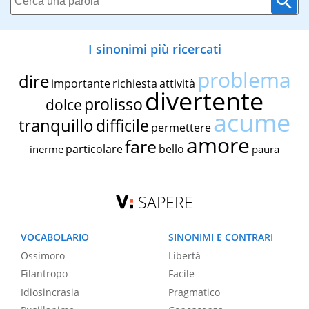
I sinonimi più ricercati
problema
dire
importante
richiesta
attività
divertente
prolisso
dolce
acume
tranquillo
difficile
permettere
amore
fare
particolare
bello
inerme
paura
SAPERE
VOCABOLARIO
SINONIMI E CONTRARI
Ossimoro
Libertà
Filantropo
Facile
Idiosincrasia
Pragmatico