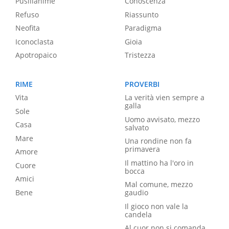
Pusillanime
Conoscenza
Refuso
Riassunto
Neofita
Paradigma
Iconoclasta
Gioia
Apotropaico
Tristezza
RIME
PROVERBI
Vita
La verità vien sempre a
galla
Sole
Uomo avvisato, mezzo
Casa
salvato
Mare
Una rondine non fa
primavera
Amore
Il mattino ha l'oro in
Cuore
bocca
Amici
Mal comune, mezzo
Bene
gaudio
Il gioco non vale la
candela
Al cuor non si comanda