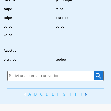
catalpe
grillotalpe
salpe
talpe
colpe
discolpe
golpe
polpe
volpe
Aggettivi
oltralpe
spolpe
A
B
C
D
E
F
G
H
I
J
K
L
M
N