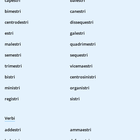
capestri
balestri
bimestri
canestri
centrodestri
dissequestri
estri
galestri
malestri
quadrimestri
semestri
sequestri
trimestri
vicemaestri
bistri
centrosinistri
ministri
organistri
registri
sistri
Verbi
addestri
ammaestri