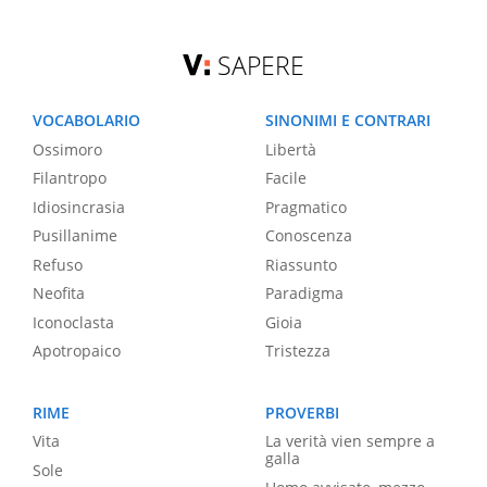
SAPERE
VOCABOLARIO
SINONIMI E CONTRARI
Ossimoro
Libertà
Filantropo
Facile
Idiosincrasia
Pragmatico
Pusillanime
Conoscenza
Refuso
Riassunto
Neofita
Paradigma
Iconoclasta
Gioia
Apotropaico
Tristezza
RIME
PROVERBI
Vita
La verità vien sempre a
galla
Sole