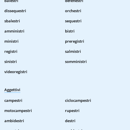
balestri
defenestri
dissequestri
orchestri
sbalestri
sequestri
amministri
bistri
ministri
preregistri
registri
salmistri
sinistri
somministri
videoregistri
Aggettivi
campestri
ciclocampestri
motocampestri
rupestri
ambidestri
destri