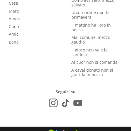
Uomo avvisato, mezzo
Casa
salvato
Mare
Una rondine non fa
primavera
Amore
Il mattino ha l'oro in
Cuore
bocca
Amici
Mal comune, mezzo
Bene
gaudio
Il gioco non vale la
candela
Al cuor non si comanda
A caval donato non si
guarda in bocca
Seguici su