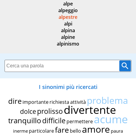
alpe
alpeggio
alpestre
alpi
alpina
alpine
alpinismo
I sinonimi più ricercati
problema
dire
importante
richiesta
attività
divertente
prolisso
dolce
acume
tranquillo
difficile
permettere
amore
fare
particolare
bello
inerme
paura