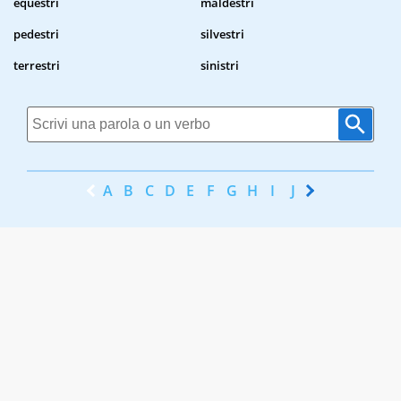
equestri
maldestri
pedestri
silvestri
terrestri
sinistri
A
B
C
D
E
F
G
H
I
J
K
L
M
N