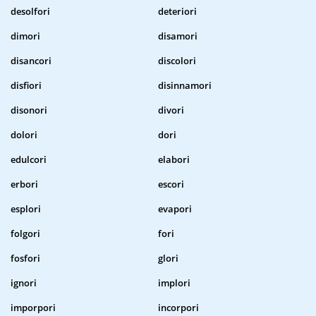
desolfori
deteriori
dimori
disamori
disancori
discolori
disfiori
disinnamori
disonori
divori
dolori
dori
edulcori
elabori
erbori
escori
esplori
evapori
folgori
fori
fosfori
glori
ignori
implori
imporpori
incorpori