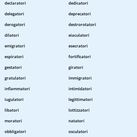
declaratori
dedicatori
delegatori
deprecatori
derogatori
destrorotatori
dilatori
eiaculatori
emigratori
esecratori
espiratori
fortificatori
gestatori
giratori
gratulatori
immigratori
infiammatori
intimidatori
iugulatori
legittimatori
libatori
lottizzatori
moratori
natatori
obbligatori
osculatori