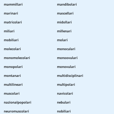
mammillari
mandibolari
marinari
mascellari
matricolari
midollari
miliari
millenari
mobiliari
molari
molecolari
monoculari
monomolecolari
monoovulari
monopolari
monovulari
montanari
multidisciplinari
multilineari
multipolari
muscolari
navicolari
nazionalpopolari
nebulari
neuromuscolari
nobiliari