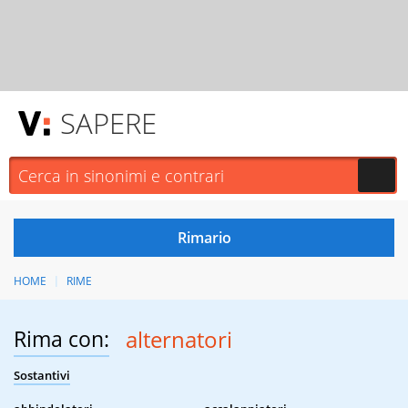
SAPERE
HOME
RIME
Rima con:
alternatori
Sostantivi