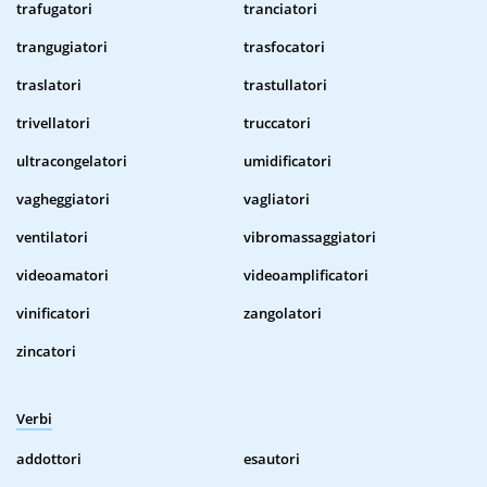
trafugatori
tranciatori
trangugiatori
trasfocatori
traslatori
trastullatori
trivellatori
truccatori
ultracongelatori
umidificatori
vagheggiatori
vagliatori
ventilatori
vibromassaggiatori
videoamatori
videoamplificatori
vinificatori
zangolatori
zincatori
Verbi
addottori
esautori