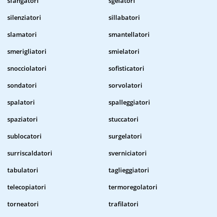
sfangatori
sgelatori
silenziatori
sillabatori
slamatori
smantellatori
smerigliatori
smielatori
snocciolatori
sofisticatori
sondatori
sorvolatori
spalatori
spalleggiatori
spaziatori
stuccatori
sublocatori
surgelatori
surriscaldatori
sverniciatori
tabulatori
taglieggiatori
telecopiatori
termoregolatori
torneatori
trafilatori