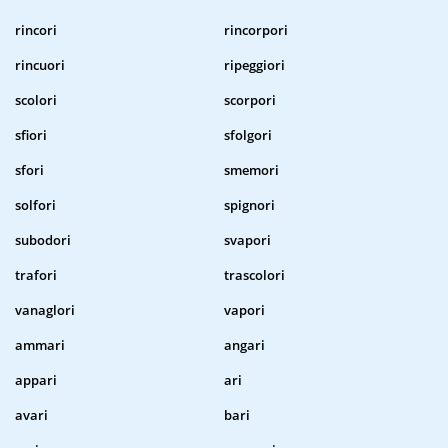
rincori
rincorpori
rincuori
ripeggiori
scolori
scorpori
sfiori
sfolgori
sfori
smemori
solfori
spignori
subodori
svapori
trafori
trascolori
vanaglori
vapori
ammari
angari
appari
ari
avari
bari