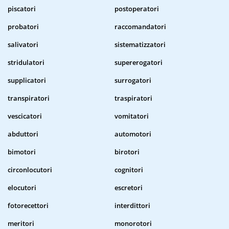
piscatori
postoperatori
probatori
raccomandatori
salivatori
sistematizzatori
stridulatori
supererogatori
supplicatori
surrogatori
transpiratori
traspiratori
vescicatori
vomitatori
abduttori
automotori
bimotori
birotori
circonlocutori
cognitori
elocutori
escretori
fotorecettori
interdittori
meritori
monorotori