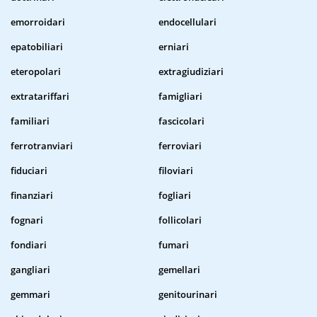
emorroidari
endocellulari
epatobiliari
erniari
eteropolari
extragiudiziari
extratariffari
famigliari
familiari
fascicolari
ferrotranviari
ferroviari
fiduciari
filoviari
finanziari
fogliari
fognari
follicolari
fondiari
fumari
gangliari
gemellari
gemmari
genitourinari