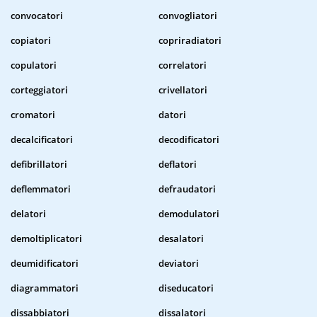
convocatori
convogliatori
copiatori
copriradiatori
copulatori
correlatori
corteggiatori
crivellatori
cromatori
datori
decalcificatori
decodificatori
defibrillatori
deflatori
deflemmatori
defraudatori
delatori
demodulatori
demoltiplicatori
desalatori
deumidificatori
deviatori
diagrammatori
diseducatori
dissabbiatori
dissalatori