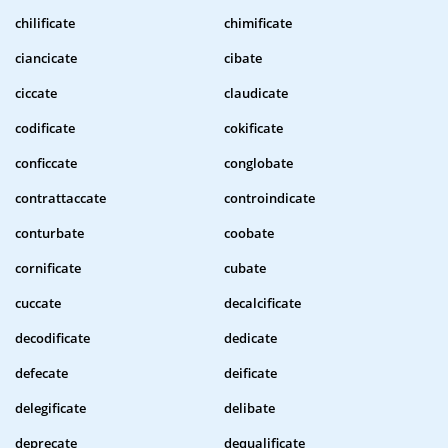
chilificate
chimificate
ciancicate
cibate
ciccate
claudicate
codificate
cokificate
conficcate
conglobate
contrattaccate
controindicate
conturbate
coobate
cornificate
cubate
cuccate
decalcificate
decodificate
dedicate
defecate
deificate
delegificate
delibate
deprecate
dequalificate