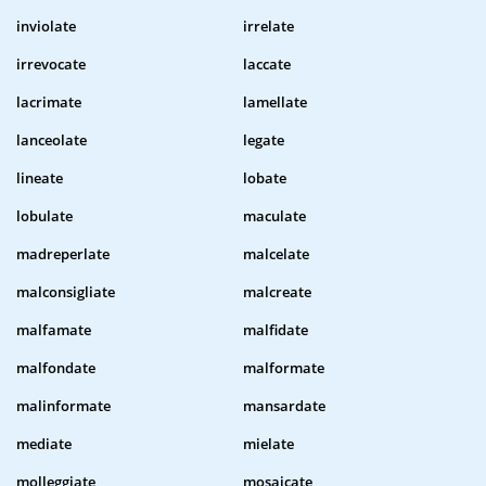
inviolate
irrelate
irrevocate
laccate
lacrimate
lamellate
lanceolate
legate
lineate
lobate
lobulate
maculate
madreperlate
malcelate
malconsigliate
malcreate
malfamate
malfidate
malfondate
malformate
malinformate
mansardate
mediate
mielate
molleggiate
mosaicate