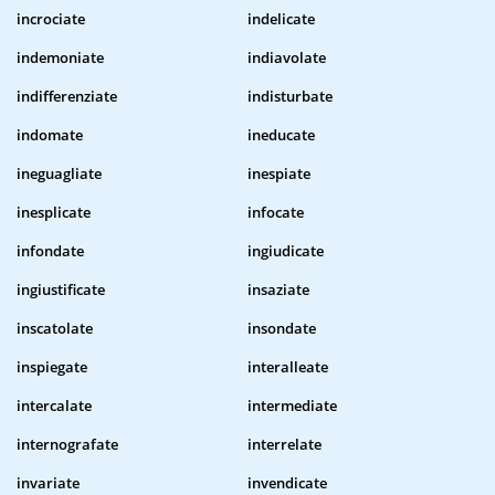
incrociate
indelicate
indemoniate
indiavolate
indifferenziate
indisturbate
indomate
ineducate
ineguagliate
inespiate
inesplicate
infocate
infondate
ingiudicate
ingiustificate
insaziate
inscatolate
insondate
inspiegate
interalleate
intercalate
intermediate
internografate
interrelate
invariate
invendicate