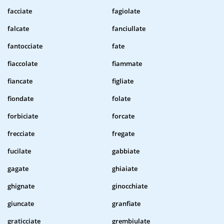
facciate
fagiolate
falcate
fanciullate
fantocciate
fate
fiaccolate
fiammate
fiancate
figliate
fiondate
folate
forbiciate
forcate
frecciate
fregate
fucilate
gabbiate
gagate
ghiaiate
ghignate
ginocchiate
giuncate
granfiate
graticciate
grembiulate