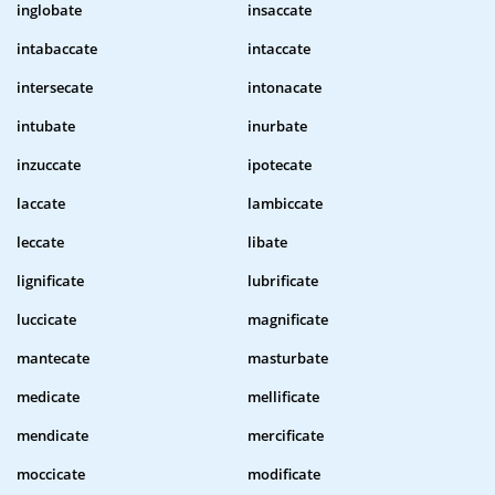
inglobate
insaccate
intabaccate
intaccate
intersecate
intonacate
intubate
inurbate
inzuccate
ipotecate
laccate
lambiccate
leccate
libate
lignificate
lubrificate
luccicate
magnificate
mantecate
masturbate
medicate
mellificate
mendicate
mercificate
moccicate
modificate