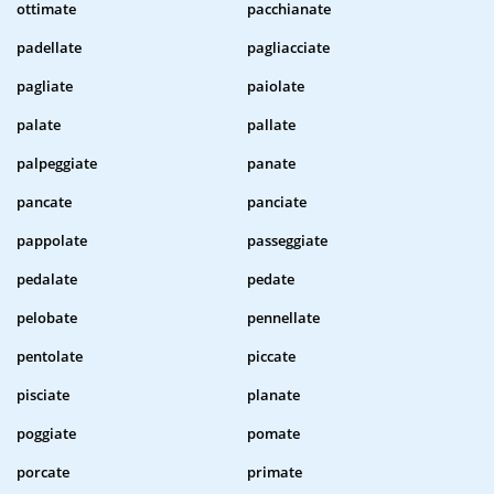
ottimate
pacchianate
padellate
pagliacciate
pagliate
paiolate
palate
pallate
palpeggiate
panate
pancate
panciate
pappolate
passeggiate
pedalate
pedate
pelobate
pennellate
pentolate
piccate
pisciate
planate
poggiate
pomate
porcate
primate