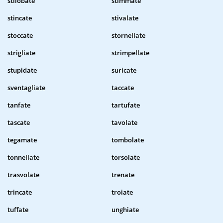
stilobate
stimmate
stincate
stivalate
stoccate
stornellate
strigliate
strimpellate
stupidate
suricate
sventagliate
taccate
tanfate
tartufate
tascate
tavolate
tegamate
tombolate
tonnellate
torsolate
trasvolate
trenate
trincate
troiate
tuffate
unghiate