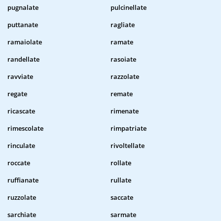
pugnalate
pulcinellate
puttanate
ragliate
ramaiolate
ramate
randellate
rasoiate
ravviate
razzolate
regate
remate
ricascate
rimenate
rimescolate
rimpatriate
rinculate
rivoltellate
roccate
rollate
ruffianate
rullate
ruzzolate
saccate
sarchiate
sarmate