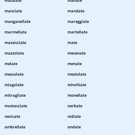
maialate
manate
manciate
mandate
manganellate
mareggiate
marmellate
martellate
massicciate
mate
mazzolate
mecenate
melate
menate
mescolate
mestolate
miagolate
minchiate
mitragliate
monellate
mostacciate
nerbate
nevicate
nidiate
ombrellate
ondate