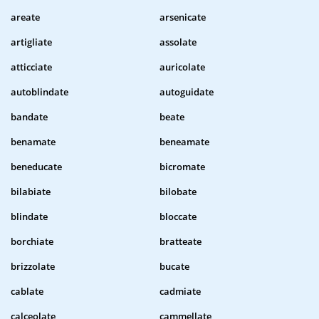
areate
arsenicate
artigliate
assolate
atticciate
auricolate
autoblindate
autoguidate
bandate
beate
benamate
beneamate
beneducate
bicromate
bilabiate
bilobate
blindate
bloccate
borchiate
bratteate
brizzolate
bucate
cablate
cadmiate
calceolate
cammellate