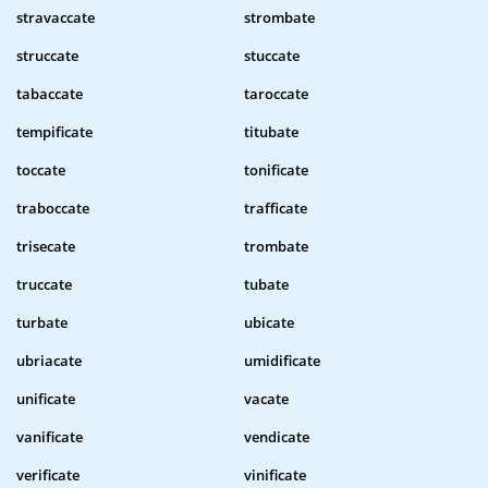
stravaccate
strombate
struccate
stuccate
tabaccate
taroccate
tempificate
titubate
toccate
tonificate
traboccate
trafficate
trisecate
trombate
truccate
tubate
turbate
ubicate
ubriacate
umidificate
unificate
vacate
vanificate
vendicate
verificate
vinificate