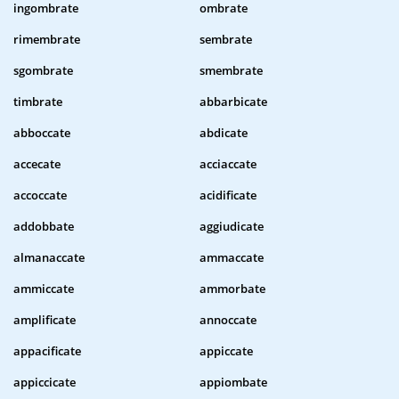
ingombrate
ombrate
rimembrate
sembrate
sgombrate
smembrate
timbrate
abbarbicate
abboccate
abdicate
accecate
acciaccate
accoccate
acidificate
addobbate
aggiudicate
almanaccate
ammaccate
ammiccate
ammorbate
amplificate
annoccate
appacificate
appiccate
appiccicate
appiombate