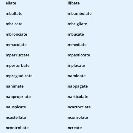
iellate
illibate
imballate
imbambolate
imbricate
imbrigliate
imbronciate
imbucate
immacolate
immediate
imparruccate
impasticcate
imperturbate
implacate
impregiudicate
inamidate
inanimate
inappagate
inappropriate
inarticolate
inauspicate
incartocciate
incastellate
inconsolate
incontrollate
increate