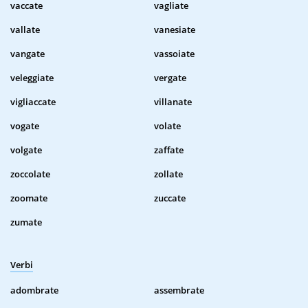
vaccate
vagliate
vallate
vanesiate
vangate
vassoiate
veleggiate
vergate
vigliaccate
villanate
vogate
volate
volgate
zaffate
zoccolate
zollate
zoomate
zuccate
zumate
Verbi
adombrate
assembrate