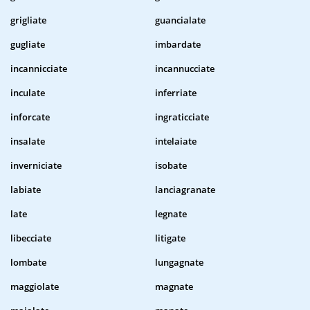
grigliate
guancialate
gugliate
imbardate
incannicciate
incannucciate
inculate
inferriate
inforcate
ingraticciate
insalate
intelaiate
inverniciate
isobate
labiate
lanciagranate
late
legnate
libecciate
litigate
lombate
lungagnate
maggiolate
magnate