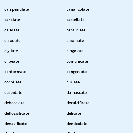
campanulate
canalicolate
carpiate
castellate
caudate
centuriate
chiodate
chiomate
cigliate
cingolate
clipeate
comunicate
conformate
congeniate
correlate
curiate
cuspidate
damascate
debosciate
decalcificate
deflogisticate
delicate
denazificate
denticolate