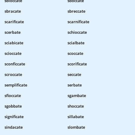
sbloccate
sboccate
sbracate
sbreccate
scarificate
scarnificate
scerbate
schioccate
sciabicate
scialbate
scioccate
scoccate
sconficcate
scorificate
scroccate
seccate
semplificate
serbate
sfioccate
sgambate
sgobbate
shoccate
significate
sillabate
sindacate
slombate