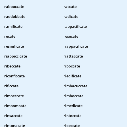
rabboccate
raccate
raddobbate
radicate
ramificate
rappacificate
recate
resecate
resinificate
riappacificate
riappiccicate
riattaccate
ribeccate
riboccate
riconficcate
riedificate
rificcate
rimbacuccate
rimbeccate
rimboccate
rimbombate
rimedicate
rinsaccate
rintoccate
rintonacate
ripeccate