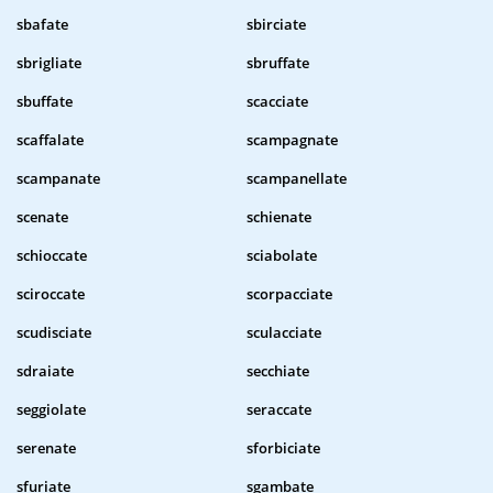
sbafate
sbirciate
sbrigliate
sbruffate
sbuffate
scacciate
scaffalate
scampagnate
scampanate
scampanellate
scenate
schienate
schioccate
sciabolate
sciroccate
scorpacciate
scudisciate
sculacciate
sdraiate
secchiate
seggiolate
seraccate
serenate
sforbiciate
sfuriate
sgambate