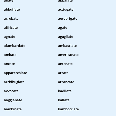
abate
abbaiate
abbuffate
acciugate
acrobate
aerobrigate
affricate
agate
agnate
agugliate
alambardate
ambasciate
ambate
americanate
ancate
antenate
apparecchiate
arcate
archibugiate
arrancate
avvocate
badilate
baggianate
ballate
bambinate
bambocciate