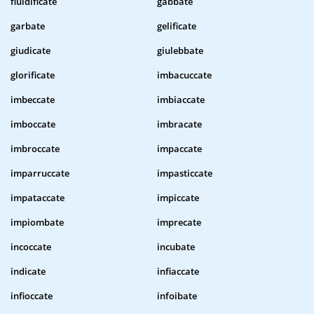
fluidificate
gabbate
garbate
gelificate
giudicate
giulebbate
glorificate
imbacuccate
imbeccate
imbiaccate
imboccate
imbracate
imbroccate
impaccate
imparruccate
impasticcate
impataccate
impiccate
impiombate
imprecate
incoccate
incubate
indicate
infiaccate
infioccate
infoibate