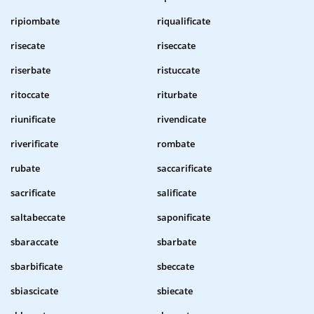
ripiombate
riqualificate
risecate
riseccate
riserbate
ristuccate
ritoccate
riturbate
riunificate
rivendicate
riverificate
rombate
rubate
saccarificate
sacrificate
salificate
saltabeccate
saponificate
sbaraccate
sbarbate
sbarbificate
sbeccate
sbiascicate
sbiecate