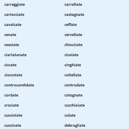
carreggiate
carrellate
cartocciate
castagnate
cavalcate
ceffate
cenate
cervellate
cesoiate
chiocciate
ciarlatanate
cicalate
ciccate
cinghiate
cioccolate
coltellate
controcandidate
controdate
cordate
cotognate
crociate
cucchiaiate
cucciolate
culate
cuscinate
debragliate