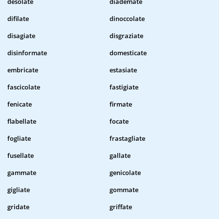
desolate
diademate
difilate
dinoccolate
disagiate
disgraziate
disinformate
domesticate
embricate
estasiate
fascicolate
fastigiate
fenicate
firmate
flabellate
focate
fogliate
frastagliate
fusellate
gallate
gammate
genicolate
gigliate
gommate
gridate
griffate