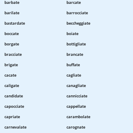
barbate
barcate
barilate
barrocciate
bastardate
beccheggiate
boccate
boiate
borgate
bottigliate
bracciate
brancate
brigate
buffate
cacate
cagliate
caligate
canagliate
candidate
cannicciate
capocciate
cappellate
capriate
carambolate
carnevalate
carognate