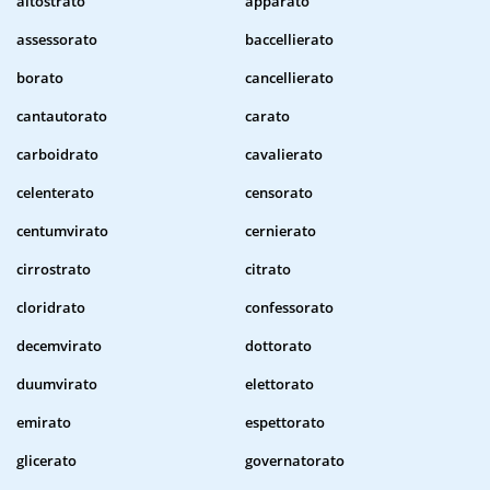
altostrato
apparato
assessorato
baccellierato
borato
cancellierato
cantautorato
carato
carboidrato
cavalierato
celenterato
censorato
centumvirato
cernierato
cirrostrato
citrato
cloridrato
confessorato
decemvirato
dottorato
duumvirato
elettorato
emirato
espettorato
glicerato
governatorato