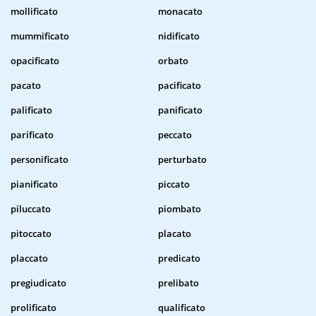
mollificato
monacato
mummificato
nidificato
opacificato
orbato
pacato
pacificato
palificato
panificato
parificato
peccato
personificato
perturbato
pianificato
piccato
piluccato
piombato
pitoccato
placato
placcato
predicato
pregiudicato
prelibato
prolificato
qualificato