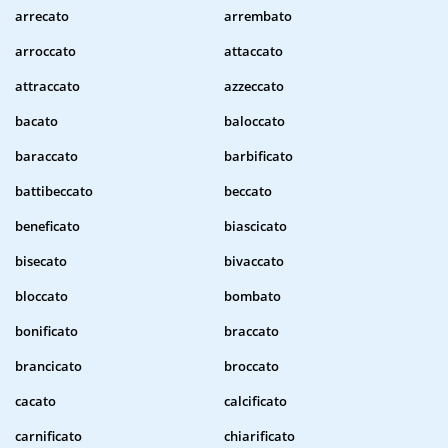
arrecato
arrembato
arroccato
attaccato
attraccato
azzeccato
bacato
baloccato
baraccato
barbificato
battibeccato
beccato
beneficato
biascicato
bisecato
bivaccato
bloccato
bombato
bonificato
braccato
brancicato
broccato
cacato
calcificato
carnificato
chiarificato