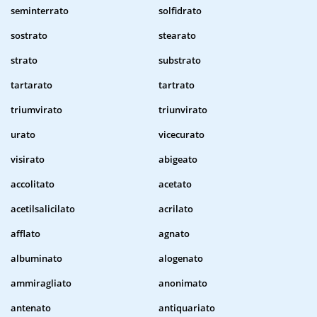
seminterrato
solfidrato
sostrato
stearato
strato
substrato
tartarato
tartrato
triumvirato
triunvirato
urato
vicecurato
visirato
abigeato
accolitato
acetato
acetilsalicilato
acrilato
afflato
agnato
albuminato
alogenato
ammiragliato
anonimato
antenato
antiquariato