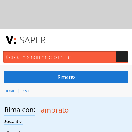
SAPERE
HOME
RIME
Rima con:
ambrato
Sostantivi