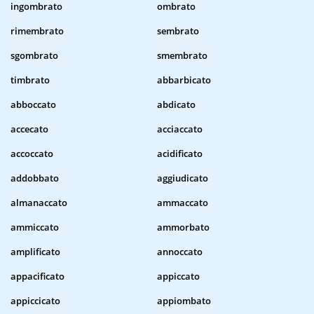
ingombrato
ombrato
rimembrato
sembrato
sgombrato
smembrato
timbrato
abbarbicato
abboccato
abdicato
accecato
acciaccato
accoccato
acidificato
addobbato
aggiudicato
almanaccato
ammaccato
ammiccato
ammorbato
amplificato
annoccato
appacificato
appiccato
appiccicato
appiombato