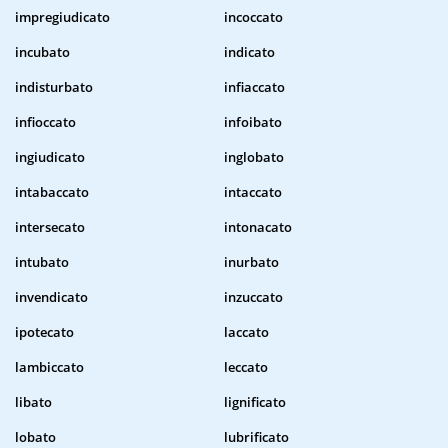
impregiudicato
incoccato
incubato
indicato
indisturbato
infiaccato
infioccato
infoibato
ingiudicato
inglobato
intabaccato
intaccato
intersecato
intonacato
intubato
inurbato
invendicato
inzuccato
ipotecato
laccato
lambiccato
leccato
libato
lignificato
lobato
lubrificato