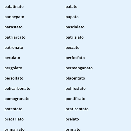
palatinato
palato
panpepato
papato
parastato
pascialato
patriarcato
patriziato
patronato
peccato
peculato
perfosfato
pergolato
permanganato
persolfato
placentato
policarbonato
polifosfato
pomogranato
pontificato
potentato
praticantato
precariato
prelato
primariato
primato