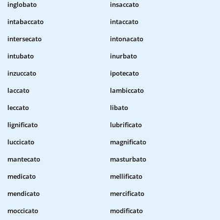
inglobato
insaccato
intabaccato
intaccato
intersecato
intonacato
intubato
inurbato
inzuccato
ipotecato
laccato
lambiccato
leccato
libato
lignificato
lubrificato
luccicato
magnificato
mantecato
masturbato
medicato
mellificato
mendicato
mercificato
moccicato
modificato