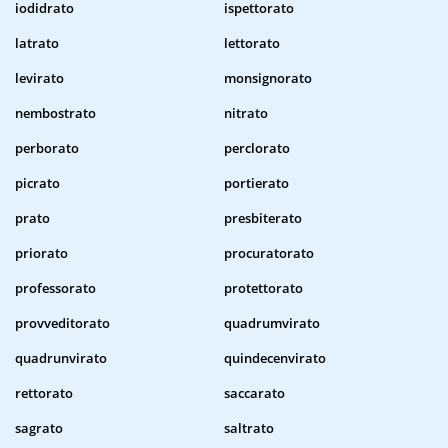
iodidrato
ispettorato
latrato
lettorato
levirato
monsignorato
nembostrato
nitrato
perborato
perclorato
picrato
portierato
prato
presbiterato
priorato
procuratorato
professorato
protettorato
provveditorato
quadrumvirato
quadrunvirato
quindecenvirato
rettorato
saccarato
sagrato
saltrato