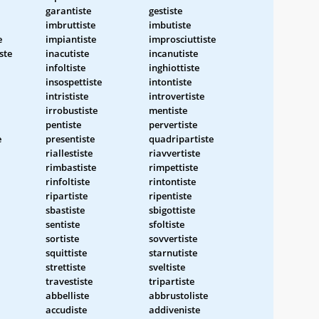
garantiste
gestiste
imbruttiste
imbutiste
e
impiantiste
improsciuttiste
ste
inacutiste
incanutiste
infoltiste
inghiottiste
insospettiste
intontiste
intrististe
introvertiste
irrobustiste
mentiste
pentiste
pervertiste
e
presentiste
quadripartiste
riallestiste
riavvertiste
rimbastiste
rimpettiste
rinfoltiste
rintontiste
ripartiste
ripentiste
sbastiste
sbigottiste
sentiste
sfoltiste
sortiste
sovvertiste
squittiste
starnutiste
strettiste
sveltiste
travestiste
tripartiste
abbelliste
abbrustoliste
accudiste
addiveniste