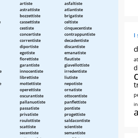
artiste
asfaltiste
astrattiste
atlantiste
bozzettiste
brigatiste
e
cassettiste
celtiste
cestiste
cinquecentiste
concertiste
contrappuntiste
I
correntiste
decadentiste
diportiste
discantiste
d
egotiste
emanatiste
fiorettiste
flautiste
at
garantiste
giavellottiste
d
e
innocentiste
irredentiste
librettiste
liutiste
t
e
mottettiste
nepotiste
operettiste
ornatiste
p
oscurantiste
ottocentiste
pallanuotiste
panflettiste
i
passatiste
pontiste
privatiste
progettiste
roulottiste
saldacontiste
scattiste
scientiste
secentiste
semantiste