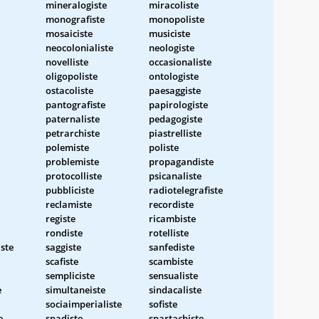
mineralogiste
miracoliste
monografiste
monopoliste
mosaiciste
musiciste
neocolonialiste
neologiste
novelliste
occasionaliste
oligopoliste
ontologiste
ostacoliste
paesaggiste
pantografiste
papirologiste
paternaliste
pedagogiste
petrarchiste
piastrelliste
polemiste
poliste
problemiste
propagandiste
protocolliste
psicanaliste
pubbliciste
radiotelegrafiste
reclamiste
recordiste
registe
ricambiste
rondiste
rotelliste
ste
saggiste
sanfediste
scafiste
scambiste
sempliciste
sensualiste
e
simultaneiste
sindacaliste
sociaimperialiste
sofiste
e
spadiste
spartachiste