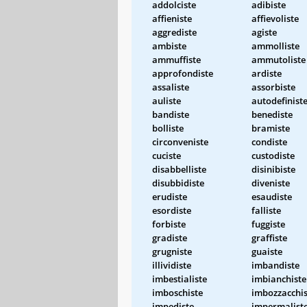
addolciste
adibiste
affieniste
affievoliste
aggrediste
agiste
ambiste
ammolliste
ammuffiste
ammutoliste
approfondiste
ardiste
assaliste
assorbiste
auliste
autodefinist
bandiste
benediste
bolliste
bramiste
circonveniste
condiste
cuciste
custodiste
disabbelliste
disinibiste
disubbidiste
diveniste
erudiste
esaudiste
esordiste
falliste
forbiste
fuggiste
gradiste
graffiste
grugniste
guaiste
illividiste
imbandiste
imbestialiste
imbianchiste
imboschiste
imbozzacchis
impediste
impermalist