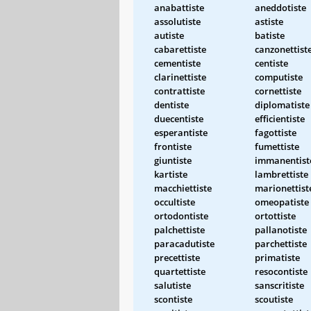
anabattiste
aneddotiste
assolutiste
astiste
autiste
batiste
cabarettiste
canzonettist
cementiste
centiste
clarinettiste
computiste
contrattiste
cornettiste
dentiste
diplomatiste
duecentiste
efficientiste
esperantiste
fagottiste
frontiste
fumettiste
giuntiste
immanentist
kartiste
lambrettiste
macchiettiste
marionettist
occultiste
omeopatiste
ortodontiste
ortottiste
palchettiste
pallanotiste
paracadutiste
parchettiste
precettiste
primatiste
quartettiste
resocontiste
salutiste
sanscritiste
scontiste
scoutiste