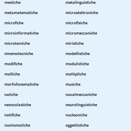
mestiche
metalinguistiche
metamatematiche
microelettroniche
microfiche
microfisiche
microinformatiche
micromeccaniche
microtecniche
miristiche
mnemotecniche
modellistiche
modifiche
modulistiche
molliche
moltipliche
morfofonematiche
musiche
natiche
navalmeccaniche
neoscolastiche
neurolinguistiche
notifiche
nucleoniche
numismatiche
oggettistiche