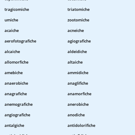
tragicomiche
triatomiche
umiche
zootomiche
acaiche
acneiche
aerofotografiche
agiografiche
alcaiche
aldeidiche
allomorfiche
altaiche
amebiche
ammidiche
anaerobiche
anaglifiche
anagrafiche
anamorfiche
anemografiche
anerobiche
angiografiche
anodiche
antalgiche
antidolorifiche