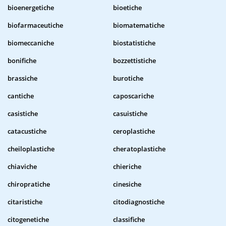
bioenergetiche
bioetiche
biofarmaceutiche
biomatematiche
biomeccaniche
biostatistiche
bonifiche
bozzettistiche
brassiche
burotiche
cantiche
caposcariche
casistiche
casuistiche
catacustiche
ceroplastiche
cheiloplastiche
cheratoplastiche
chiaviche
chieriche
chiropratiche
cinesiche
citaristiche
citodiagnostiche
citogenetiche
classifiche