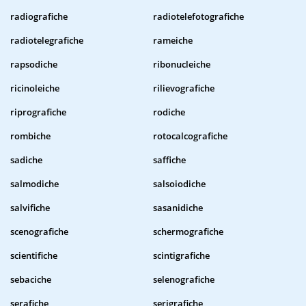
radiografiche
radiotelefotografiche
radiotelegrafiche
rameiche
rapsodiche
ribonucleiche
ricinoleiche
rilievografiche
riprografiche
rodiche
rombiche
rotocalcografiche
sadiche
saffiche
salmodiche
salsoiodiche
salvifiche
sasanidiche
scenografiche
schermografiche
scientifiche
scintigrafiche
sebaciche
selenografiche
serafiche
serigrafiche