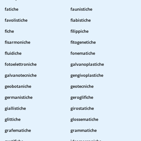
fatiche
faunistiche
favolistiche
fiabistiche
fiche
filippiche
fisarmoniche
fitogenetiche
fluidiche
fonematiche
fotoelettroniche
galvanoplastiche
galvanotecniche
gengivoplastiche
geobotaniche
geotecniche
germanistiche
geroglifiche
giallistiche
girostatiche
glittiche
glossematiche
grafematiche
grammatiche