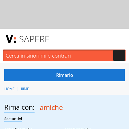
SAPERE
HOME
RIME
Rima con:
amiche
Sostantivi