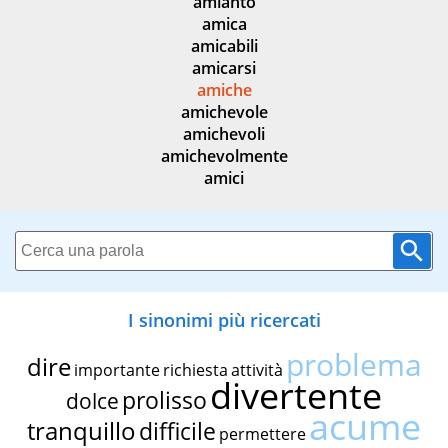
amianto
amica
amicabili
amicarsi
amiche
amichevole
amichevoli
amichevolmente
amici
I sinonimi più ricercati
problema
dire
importante
richiesta
attività
divertente
prolisso
dolce
acume
tranquillo
difficile
permettere