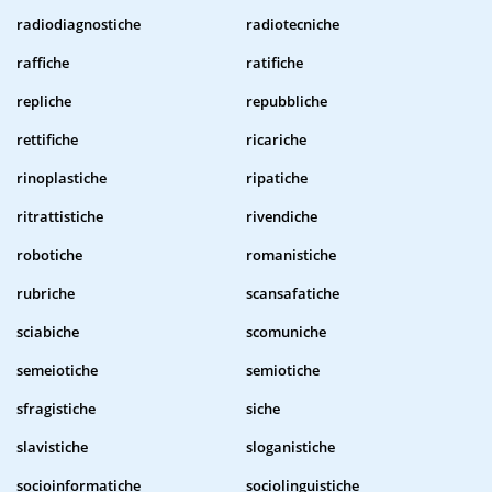
radiodiagnostiche
radiotecniche
raffiche
ratifiche
repliche
repubbliche
rettifiche
ricariche
rinoplastiche
ripatiche
ritrattistiche
rivendiche
robotiche
romanistiche
rubriche
scansafatiche
sciabiche
scomuniche
semeiotiche
semiotiche
sfragistiche
siche
slavistiche
sloganistiche
socioinformatiche
sociolinguistiche