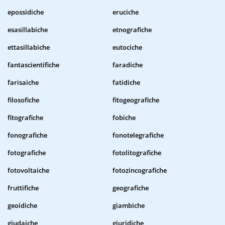
epossidiche
eruciche
esasillabiche
etnografiche
ettasillabiche
eutociche
fantascientifiche
faradiche
farisaiche
fatidiche
filosofiche
fitogeografiche
fitografiche
fobiche
fonografiche
fonotelegrafiche
fotografiche
fotolitografiche
fotovoltaiche
fotozincografiche
fruttifiche
geografiche
geoidiche
giambiche
giudaiche
giuridiche