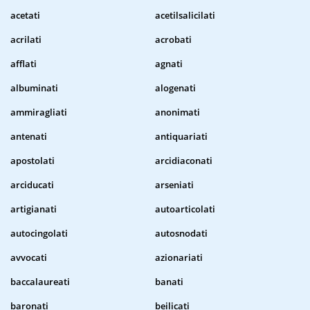
acetati
acetilsalicilati
acrilati
acrobati
afflati
agnati
albuminati
alogenati
ammiragliati
anonimati
antenati
antiquariati
apostolati
arcidiaconati
arciducati
arseniati
artigianati
autoarticolati
autocingolati
autosnodati
avvocati
azionariati
baccalaureati
banati
baronati
beilicati