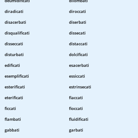
deumidificati
dilombati
diradicati
diroccati
disacerbati
diserbati
disqualificati
dissecati
disseccati
distaccati
disturbati
dolcificati
edificati
esacerbati
esemplificati
essiccati
esterificati
estrinsecati
eterificati
fiaccati
ficcati
fioccati
flambati
fluidificati
gabbati
garbati