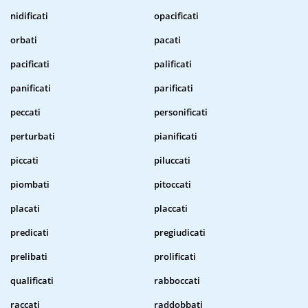
nidificati
opacificati
orbati
pacati
pacificati
palificati
panificati
parificati
peccati
personificati
perturbati
pianificati
piccati
piluccati
piombati
pitoccati
placati
placcati
predicati
pregiudicati
prelibati
prolificati
qualificati
rabboccati
raccati
raddobbati