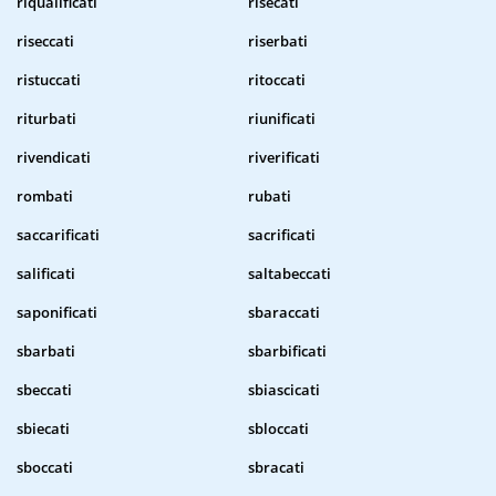
riqualificati
risecati
riseccati
riserbati
ristuccati
ritoccati
riturbati
riunificati
rivendicati
riverificati
rombati
rubati
saccarificati
sacrificati
salificati
saltabeccati
saponificati
sbaraccati
sbarbati
sbarbificati
sbeccati
sbiascicati
sbiecati
sbloccati
sboccati
sbracati