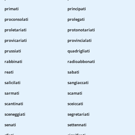
primati
principati
proconsolati
prolegati
proletariati
protonotariati
provicariati
provincialati
prussiati
quadrigliati
rabbinati
radioabbonati
reati
sabati
salicilati
sangiaccati
sarmati
scamati
scantinati
sceiccati
sceneggiati
segretariati
senati
settennati