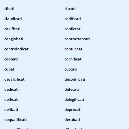
cibati
ciccati
claudicati
codificati
cokificati
conficcati
conglobati
contrattaccati
controindicati
conturbati
coobati
cornificati
cubati
cuccati
decalcificati
decodificati
dedicati
defecati
deificati
delegificati
delibati
deprecati
dequalificati
derubati