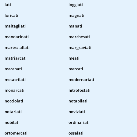
lati
loggiati
loricati
magnati
maltagliati
manati
mandarinati
marchesati
maresciallati
margraviati
matriarcati
meati
mecenati
mercati
metacrilati
modernariati
monarcati
nitrofosfati
nocciolati
notabilati
notariati
noviziati
nubilati
ordinariati
ortomercati
ossalati