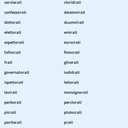
cernierati
cloridrati
confessorati
decemvirati
dottorati
duumvirati
elettorati
emirati
espettorati
eurocrati
fallocrati
fisiocrati
frati
glicerati
governatorati
iodidrati
ispettorati
lettorati
levirati
monsignorati
perborati
perclorati
picrati
plutocrati
portierati
prati