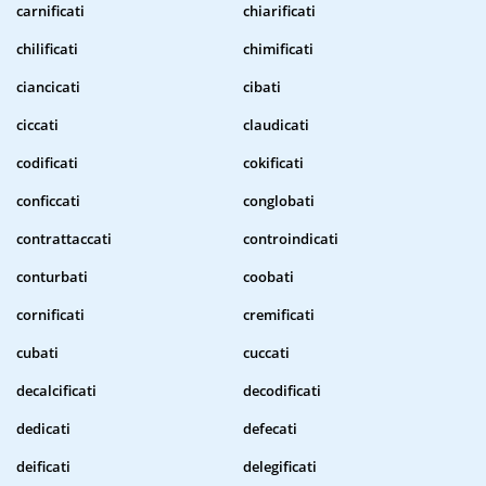
carnificati
chiarificati
chilificati
chimificati
ciancicati
cibati
ciccati
claudicati
codificati
cokificati
conficcati
conglobati
contrattaccati
controindicati
conturbati
coobati
cornificati
cremificati
cubati
cuccati
decalcificati
decodificati
dedicati
defecati
deificati
delegificati