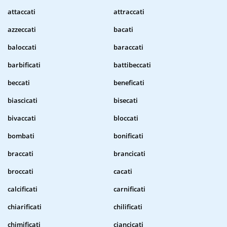
attaccati
attraccati
azzeccati
bacati
baloccati
baraccati
barbificati
battibeccati
beccati
beneficati
biascicati
bisecati
bivaccati
bloccati
bombati
bonificati
braccati
brancicati
broccati
cacati
calcificati
carnificati
chiarificati
chilificati
chimificati
ciancicati