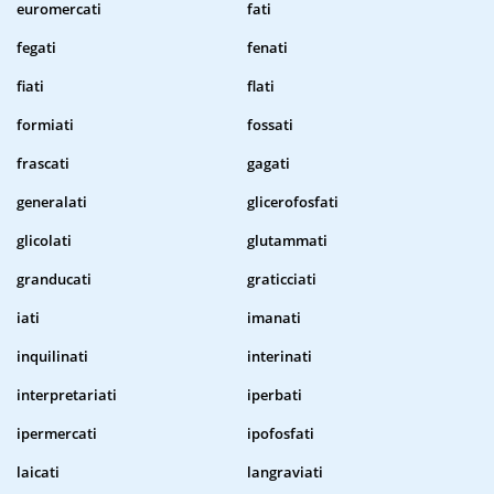
euromercati
fati
fegati
fenati
fiati
flati
formiati
fossati
frascati
gagati
generalati
glicerofosfati
glicolati
glutammati
granducati
graticciati
iati
imanati
inquilinati
interinati
interpretariati
iperbati
ipermercati
ipofosfati
laicati
langraviati