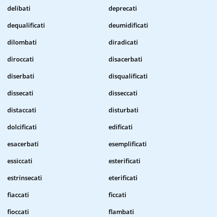
delibati
deprecati
dequalificati
deumidificati
dilombati
diradicati
diroccati
disacerbati
diserbati
disqualificati
dissecati
disseccati
distaccati
disturbati
dolcificati
edificati
esacerbati
esemplificati
essiccati
esterificati
estrinsecati
eterificati
fiaccati
ficcati
fioccati
flambati