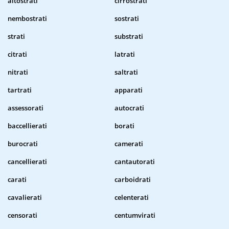
altostrati
cirrostrati
nembostrati
sostrati
strati
substrati
citrati
latrati
nitrati
saltrati
tartrati
apparati
assessorati
autocrati
baccellierati
borati
burocrati
camerati
cancellierati
cantautorati
carati
carboidrati
cavalierati
celenterati
censorati
centumvirati