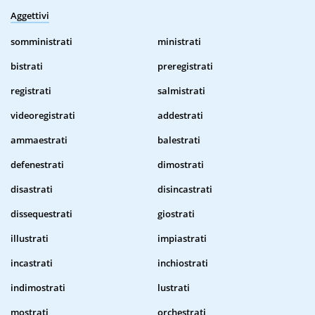
Aggettivi
somministrati
ministrati
bistrati
preregistrati
registrati
salmistrati
videoregistrati
addestrati
ammaestrati
balestrati
defenestrati
dimostrati
disastrati
disincastrati
dissequestrati
giostrati
illustrati
impiastrati
incastrati
inchiostrati
indimostrati
lustrati
mostrati
orchestrati