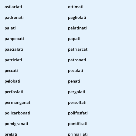
ostiariati
ottimati
padronati
pagliolati
palati
palatinati
panpepati
papati
pascialati
patriarcati
patriziati
patronati
peccati
peculati
pelobati
penati
perfosfati
pergolati
permanganati
persolfati
policarbonati
polifosfati
pomigranati
pontificati
prelati
primariati