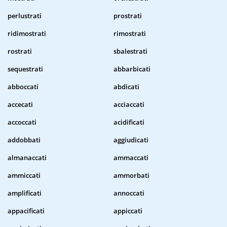
perlustrati
prostrati
ridimostrati
rimostrati
rostrati
sbalestrati
sequestrati
abbarbicati
abboccati
abdicati
accecati
acciaccati
accoccati
acidificati
addobbati
aggiudicati
almanaccati
ammaccati
ammiccati
ammorbati
amplificati
annoccati
appacificati
appiccati