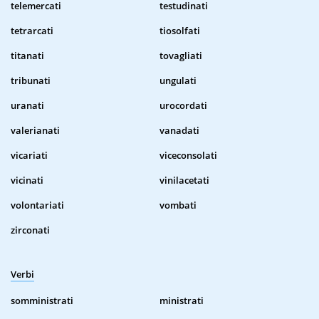
telemercati
testudinati
tetrarcati
tiosolfati
titanati
tovagliati
tribunati
ungulati
uranati
urocordati
valerianati
vanadati
vicariati
viceconsolati
vicinati
vinilacetati
volontariati
vombati
zirconati
Verbi
somministrati
ministrati