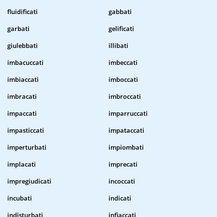
fluidificati
gabbati
garbati
gelificati
giulebbati
illibati
imbacuccati
imbeccati
imbiaccati
imboccati
imbracati
imbroccati
impaccati
imparruccati
impasticcati
impataccati
imperturbati
impiombati
implacati
imprecati
impregiudicati
incoccati
incubati
indicati
indisturbati
infiaccati