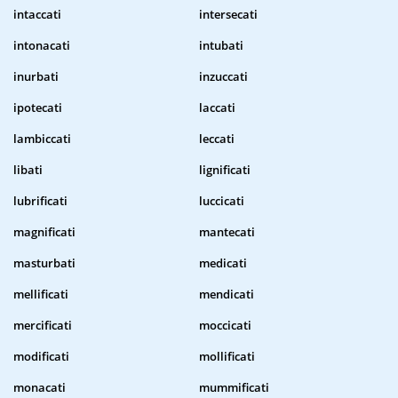
intaccati
intersecati
intonacati
intubati
inurbati
inzuccati
ipotecati
laccati
lambiccati
leccati
libati
lignificati
lubrificati
luccicati
magnificati
mantecati
masturbati
medicati
mellificati
mendicati
mercificati
moccicati
modificati
mollificati
monacati
mummificati