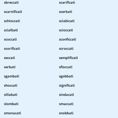
sbreccati
scarificati
scarnificati
scerbati
schioccati
sciabicati
scialbati
scioccati
scoccati
sconficcati
scorificati
scroccati
seccati
semplificati
serbati
sfioccati
sgambati
sgobbati
shoccati
significati
sillabati
sindacati
slombati
smaccati
smonacati
snobbati