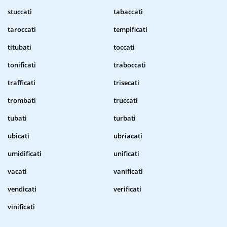
stuccati
tabaccati
taroccati
tempificati
titubati
toccati
tonificati
traboccati
trafficati
trisecati
trombati
truccati
tubati
turbati
ubicati
ubriacati
umidificati
unificati
vacati
vanificati
vendicati
verificati
vinificati