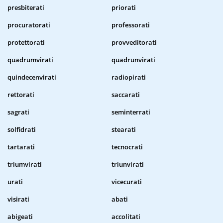
presbiterati
priorati
procuratorati
professorati
protettorati
provveditorati
quadrumvirati
quadrunvirati
quindecenvirati
radiopirati
rettorati
saccarati
sagrati
seminterrati
solfidrati
stearati
tartarati
tecnocrati
triumvirati
triunvirati
urati
vicecurati
visirati
abati
abigeati
accolitati