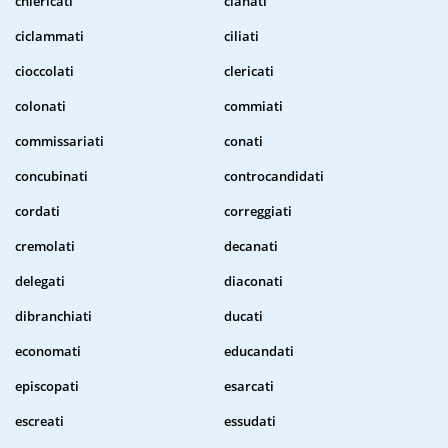
chiericati
cianati
ciclammati
ciliati
cioccolati
clericati
colonati
commiati
commissariati
conati
concubinati
controcandidati
cordati
correggiati
cremolati
decanati
delegati
diaconati
dibranchiati
ducati
economati
educandati
episcopati
esarcati
escreati
essudati