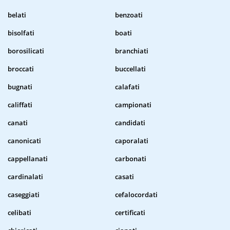
belati
benzoati
bisolfati
boati
borosilicati
branchiati
broccati
buccellati
bugnati
calafati
califfati
campionati
canati
candidati
canonicati
caporalati
cappellanati
carbonati
cardinalati
casati
caseggiati
cefalocordati
celibati
certificati