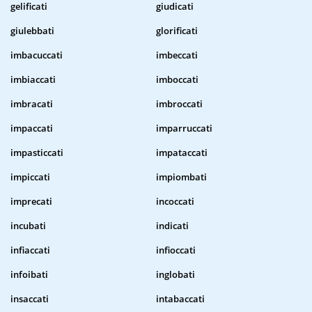
gelificati
giudicati
giulebbati
glorificati
imbacuccati
imbeccati
imbiaccati
imboccati
imbracati
imbroccati
impaccati
imparruccati
impasticcati
impataccati
impiccati
impiombati
imprecati
incoccati
incubati
indicati
infiaccati
infioccati
infoibati
inglobati
insaccati
intabaccati