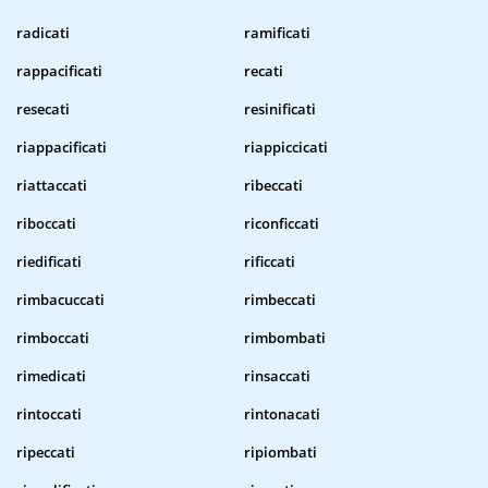
radicati
ramificati
rappacificati
recati
resecati
resinificati
riappacificati
riappiccicati
riattaccati
ribeccati
riboccati
riconficcati
riedificati
rificcati
rimbacuccati
rimbeccati
rimboccati
rimbombati
rimedicati
rinsaccati
rintoccati
rintonacati
ripeccati
ripiombati