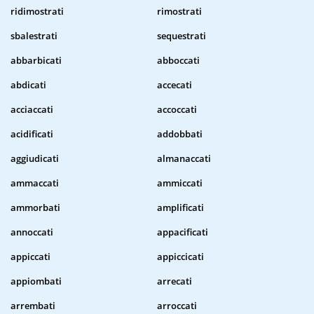
ridimostrati
rimostrati
sbalestrati
sequestrati
abbarbicati
abboccati
abdicati
accecati
acciaccati
accoccati
acidificati
addobbati
aggiudicati
almanaccati
ammaccati
ammiccati
ammorbati
amplificati
annoccati
appacificati
appiccati
appiccicati
appiombati
arrecati
arrembati
arroccati