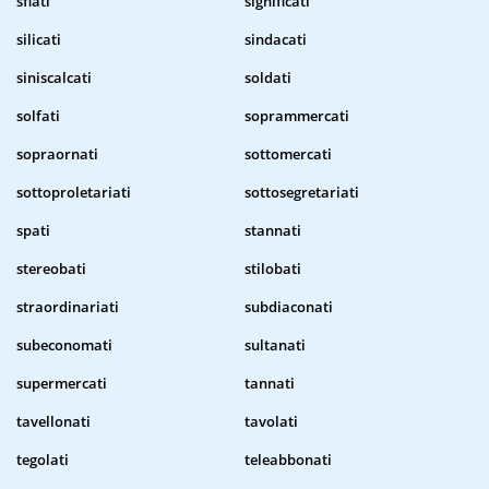
sfiati
significati
silicati
sindacati
siniscalcati
soldati
solfati
soprammercati
sopraornati
sottomercati
sottoproletariati
sottosegretariati
spati
stannati
stereobati
stilobati
straordinariati
subdiaconati
subeconomati
sultanati
supermercati
tannati
tavellonati
tavolati
tegolati
teleabbonati