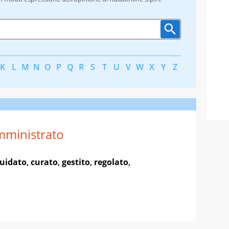
K
L
M
N
O
P
Q
R
S
T
U
V
W
X
Y
Z
ministrato
uidato
,
curato
,
gestito
,
regolato
,