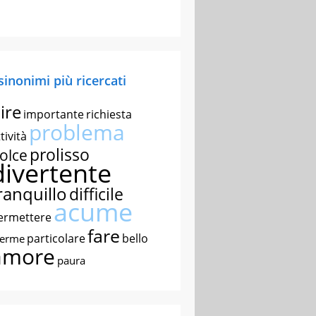
 sinonimi più ricercati
ire
importante
richiesta
problema
tività
prolisso
olce
divertente
ranquillo
difficile
acume
ermettere
fare
particolare
bello
nerme
amore
paura