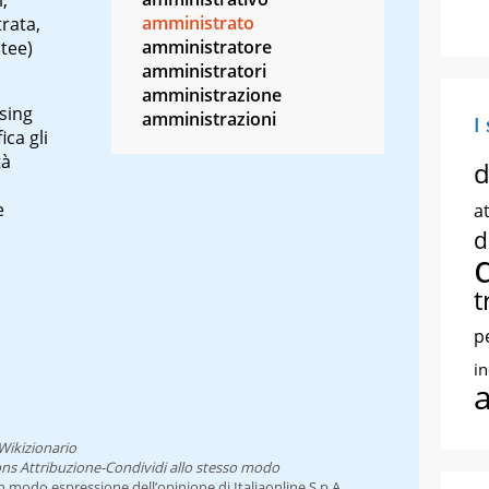
amministrato
rata,
amministratore
tee)
amministratori
amministrazione
sing
amministrazioni
I
ica gli
tà
d
e
at
d
t
p
i
Wikizionario
ns Attribuzione-Condividi allo stesso modo
un modo espressione dell’opinione di Italiaonline S.p.A.