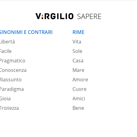
SAPERE
SINONIMI E CONTRARI
RIME
Libertà
Vita
Facile
Sole
Pragmatico
Casa
Conoscenza
Mare
Riassunto
Amore
Paradigma
Cuore
Gioia
Amici
Tristezza
Bene