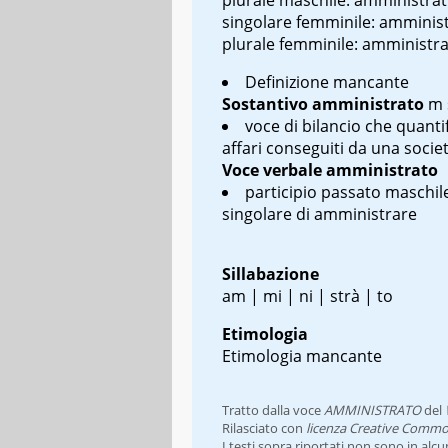
singolare femminile: amminist
plurale femminile: amministra
Definizione mancante
Sostantivo
amministrato
m 
voce di bilancio che quantif
affari conseguiti da una socie
Voce verbale
amministrato
participio passato maschil
singolare di amministrare
Sillabazione
am | mi | ni | strà | to
Etimologia
Etimologia mancante
Tratto dalla voce
AMMINISTRATO
del
Rilasciato con
licenza Creative Commo
I testi sopra riportati non sono in alc