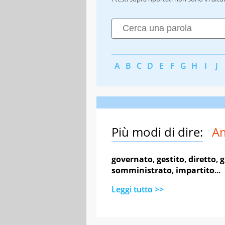
A
B
C
D
E
F
G
H
I
J
Più modi di dire:
Am
governato
,
gestito
,
diretto
,
g
somministrato
,
impartito
...
Leggi tutto >>