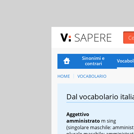
SAPERE
Sinonimi e
Vocabol
contrari
HOME
VOCABOLARIO
Dal vocabolario itali
Aggettivo
amministrato
m sing
(singolare maschile: amminist
plurale maschile: amministrati