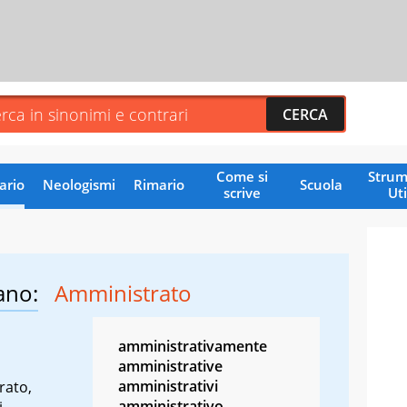
Come si
Strum
ario
Neologismi
Rimario
Scuola
scrive
Uti
ano:
Amministrato
amministrativamente
amministrative
amministrativi
rato,
amministrativo
,