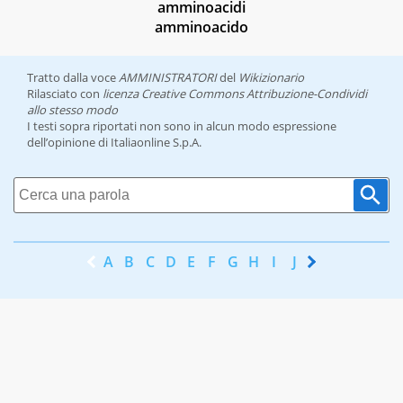
amminoacidi
amminoacido
Tratto dalla voce
AMMINISTRATORI
del
Wikizionario
Rilasciato con
licenza Creative Commons Attribuzione-Condividi
allo stesso modo
I testi sopra riportati non sono in alcun modo espressione
dell’opinione di Italiaonline S.p.A.
A
B
C
D
E
F
G
H
I
J
K
L
M
N