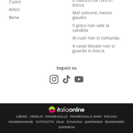
Il mattino ha l'oro in
Cuore
bocca
Amici
Mal comune, mezzo
Bene
gaudio
Il gioco non vale la
candela
Al cuor non si comanda
A caval donato non si
guarda in bocca
Seguici su
LIBERO
VIRGILIO
PAGINEGIALLE
PAGINEGIALLE SHOP
PGCASA
PAGINEBIANCHE
TUTTOCITTÀ
DILEI
SIVIAGGIA
QUIFINANZA
BUONISSIMO
SUPEREVA