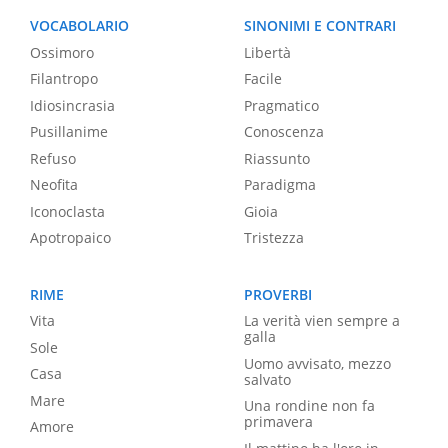
VOCABOLARIO
SINONIMI E CONTRARI
Ossimoro
Libertà
Filantropo
Facile
Idiosincrasia
Pragmatico
Pusillanime
Conoscenza
Refuso
Riassunto
Neofita
Paradigma
Iconoclasta
Gioia
Apotropaico
Tristezza
RIME
PROVERBI
Vita
La verità vien sempre a
galla
Sole
Uomo avvisato, mezzo
Casa
salvato
Mare
Una rondine non fa
primavera
Amore