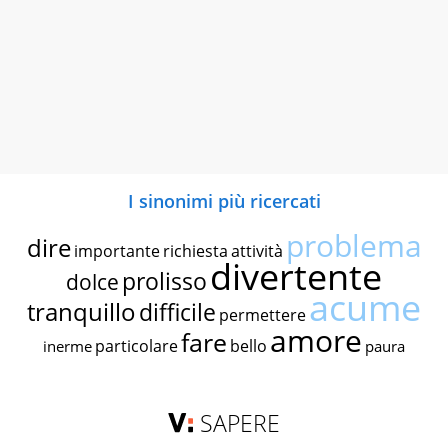
I sinonimi più ricercati
problema
dire
importante
richiesta
attività
divertente
prolisso
dolce
acume
tranquillo
difficile
permettere
amore
fare
particolare
bello
inerme
paura
SAPERE