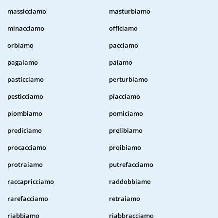
massicciamo
masturbiamo
minacciamo
officiamo
orbiamo
pacciamo
pagaiamo
paiamo
pasticciamo
perturbiamo
pesticciamo
piacciamo
piombiamo
pomiciamo
prediciamo
prelibiamo
procacciamo
proibiamo
protraiamo
putrefacciamo
raccapricciamo
raddobbiamo
rarefacciamo
retraiamo
riabbiamo
riabbracciamo