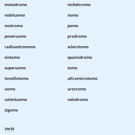
motodromo
nichelcromo
nobiluomo
nomo
nostromo
pomo
poveruomo
prodromo
radioastronomo
sclerotomo
sintomo
spaziodromo
superuomo
tomo
tonsillotomo
ultramicrotomo
uomo
urocromo
valentuomo
velodromo
zigomo
Verbi