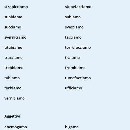
stropicciamo
stupefacciamo
subbiamo
subiamo
succiamo
svecciamo
sverniciamo
tacciamo
titubiamo
torrefacciamo
tracciamo
traiamo
trebbiamo
trombiamo
tubiamo
tumefacciamo
turbiamo
ufficiamo
verniciamo
Aggettivi
anemogamo
bigamo