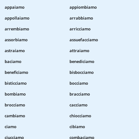
appaiamo
appiombiamo
appollaiamo
arrabbiamo
arrembiamo
arricciamo
assorbiamo
assuefacciamo
astraiamo
attraiamo
baciamo
benediciamo
beneficiamo
bisbocciamo
bisticciamo
bocciamo
bombiamo
bracciamo
brocciamo
cacciamo
cambiamo
chiocciamo
ciamo
cibiamo
ciucciamo
combaciamo