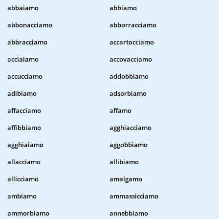
abbaiamo
abbiamo
abbonacciamo
abborracciamo
abbracciamo
accartocciamo
acciaiamo
accovacciamo
accucciamo
addobbiamo
adibiamo
adsorbiamo
affacciamo
affamo
affibbiamo
agghiacciamo
agghiaiamo
aggobbiamo
allacciamo
allibiamo
allicciamo
amalgamo
ambiamo
ammassicciamo
ammorbiamo
annebbiamo