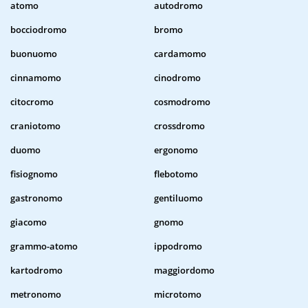
atomo
autodromo
bocciodromo
bromo
buonuomo
cardamomo
cinnamomo
cinodromo
citocromo
cosmodromo
craniotomo
crossdromo
duomo
ergonomo
fisiognomo
flebotomo
gastronomo
gentiluomo
giacomo
gnomo
grammo-atomo
ippodromo
kartodromo
maggiordomo
metronomo
microtomo