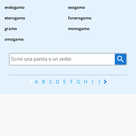
endogamo
esogamo
eterogamo
fanerogamo
gramo
monogamo
omogamo
A
B
C
D
E
F
G
H
I
J
K
L
M
N