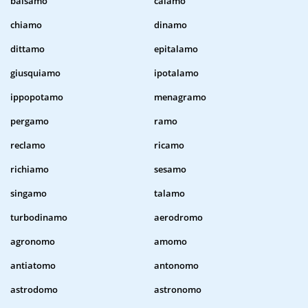
balsamo
calamo
chiamo
dinamo
dittamo
epitalamo
giusquiamo
ipotalamo
ippopotamo
menagramo
pergamo
ramo
reclamo
ricamo
richiamo
sesamo
singamo
talamo
turbodinamo
aerodromo
agronomo
amomo
antiatomo
antonomo
astrodomo
astronomo