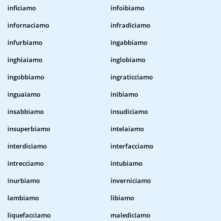
inficiamo
infoibiamo
infornaciamo
infradiciamo
infurbiamo
ingabbiamo
inghiaiamo
inglobiamo
ingobbiamo
ingraticciamo
inguaiamo
inibiamo
insabbiamo
insudiciamo
insuperbiamo
intelaiamo
interdiciamo
interfacciamo
intrecciamo
intubiamo
inurbiamo
inverniciamo
lambiamo
libiamo
liquefacciamo
malediciamo