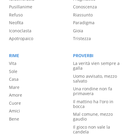
Pusillanime
Conoscenza
Refuso
Riassunto
Neofita
Paradigma
Iconoclasta
Gioia
Apotropaico
Tristezza
RIME
PROVERBI
Vita
La verità vien sempre a
galla
Sole
Uomo avvisato, mezzo
Casa
salvato
Mare
Una rondine non fa
primavera
Amore
Il mattino ha l'oro in
Cuore
bocca
Amici
Mal comune, mezzo
Bene
gaudio
Il gioco non vale la
candela