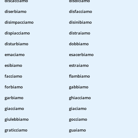
discacciamo
disdiciamo
diserbiamo
disfacciamo
disimpacciamo
disinibiamo
dispiacciamo
distraiamo
disturbiamo
dobbiamo
emaciamo
esacerbiamo
esibiamo
estraiamo
facciamo
flambiamo
forbiamo
gabbiamo
garbiamo
ghiacciamo
giacciamo
giaciamo
giulebbiamo
gocciamo
graticciamo
guaiamo