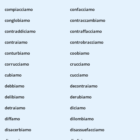
compiacciamo
confacciamo
conglobiamo
contraccambiamo
contraddiciamo
contraffacciamo
contraiamo
controbracciamo
conturbiamo
coobiamo
corrucciamo
crucciamo
cubiamo
cucciamo
debbiamo
decontraiamo
delibiamo
derubiamo
detraiamo
diciamo
diffamo
dilombiamo
disacerbiamo
disassuefacciamo