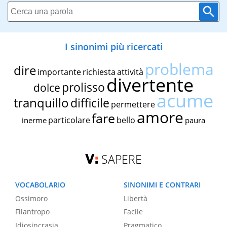
I sinonimi più ricercati
problema
dire
importante
richiesta
attività
divertente
prolisso
dolce
acume
tranquillo
difficile
permettere
amore
fare
particolare
bello
inerme
paura
SAPERE
VOCABOLARIO
SINONIMI E CONTRARI
Ossimoro
Libertà
Filantropo
Facile
Idiosincrasia
Pragmatico