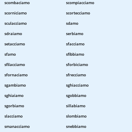
scombaciamo
scompiacciamo
scorniciamo
scortecciamo
sculacciamo
sdamo
sdraiamo
serbiamo
setacciamo
sfacciamo
sfamo
sfibbiamo
sfilacciamo
sforbiciamo
sfornaciamo
sfrecciamo
sgambiamo
sghiacciamo
sghiaiamo
sgobbiamo
sgorbiamo
sillabiamo
slacciamo
slombiamo
smanacciamo
snebbiamo