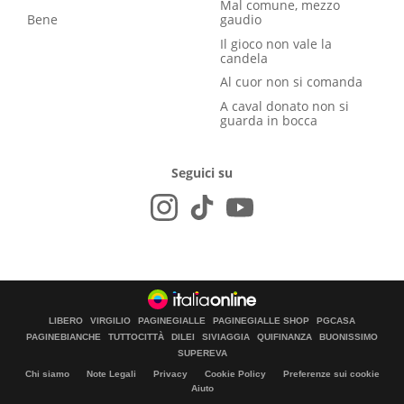
Mal comune, mezzo
Bene
gaudio
Il gioco non vale la
candela
Al cuor non si comanda
A caval donato non si
guarda in bocca
Seguici su
LIBERO
VIRGILIO
PAGINEGIALLE
PAGINEGIALLE SHOP
PGCASA
PAGINEBIANCHE
TUTTOCITTÀ
DILEI
SIVIAGGIA
QUIFINANZA
BUONISSIMO
SUPEREVA
Chi siamo
Note Legali
Privacy
Cookie Policy
Preferenze sui cookie
Aiuto