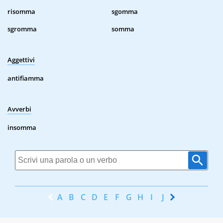
risomma
sgomma
sgromma
somma
Aggettivi
antifiamma
Avverbi
insomma
A
B
C
D
E
F
G
H
I
J
K
L
M
N