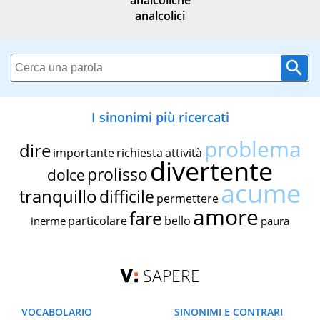
analcoliche
analcolici
I sinonimi più ricercati
problema
dire
importante
richiesta
attività
divertente
prolisso
dolce
acume
tranquillo
difficile
permettere
amore
fare
particolare
bello
inerme
paura
SAPERE
VOCABOLARIO
SINONIMI E CONTRARI