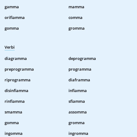
gamma
mamma
orifiamma
comma
gomma
gromma
Verbi
diagramma
deprogramma
preprogramma
programma
riprogramma
diaframma
disinfiamma
infiamma
rinfiamma
sfiamma
smamma
assomma
gomma
gromma
ingomma
ingromma