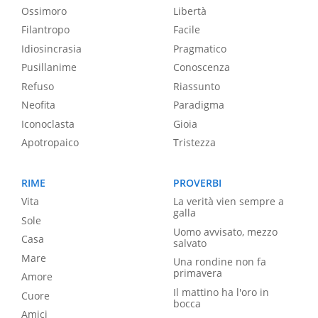
Ossimoro
Libertà
Filantropo
Facile
Idiosincrasia
Pragmatico
Pusillanime
Conoscenza
Refuso
Riassunto
Neofita
Paradigma
Iconoclasta
Gioia
Apotropaico
Tristezza
RIME
PROVERBI
Vita
La verità vien sempre a
galla
Sole
Uomo avvisato, mezzo
Casa
salvato
Mare
Una rondine non fa
primavera
Amore
Il mattino ha l'oro in
Cuore
bocca
Amici