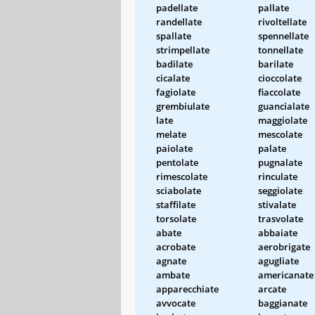
padellate
pallate
randellate
rivoltellate
spallate
spennellate
strimpellate
tonnellate
badilate
barilate
cicalate
cioccolate
fagiolate
fiaccolate
grembiulate
guancialate
late
maggiolate
melate
mescolate
paiolate
palate
pentolate
pugnalate
rimescolate
rinculate
sciabolate
seggiolate
staffilate
stivalate
torsolate
trasvolate
abate
abbaiate
acrobate
aerobrigate
agnate
agugliate
ambate
americanate
apparecchiate
arcate
avvocate
baggianate