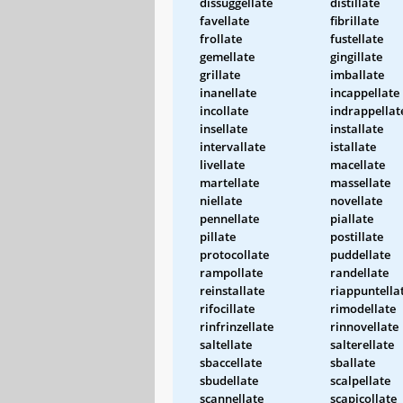
dissuggellate
distillate
favellate
fibrillate
frollate
fustellate
gemellate
gingillate
grillate
imballate
inanellate
incappellate
incollate
indrappellat
insellate
installate
intervallate
istallate
livellate
macellate
martellate
massellate
niellate
novellate
pennellate
piallate
pillate
postillate
protocollate
puddellate
rampollate
randellate
reinstallate
riappuntella
rifocillate
rimodellate
rinfrinzellate
rinnovellate
saltellate
salterellate
sbaccellate
sballate
sbudellate
scalpellate
scannellate
scapicollate