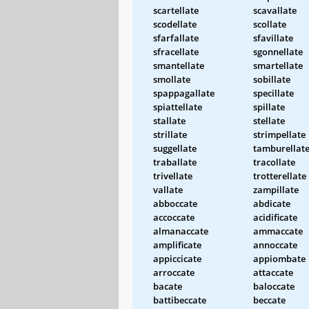
scartellate
scavallate
scodellate
scollate
sfarfallate
sfavillate
sfracellate
sgonnellate
smantellate
smartellate
smollate
sobillate
spappagallate
specillate
spiattellate
spillate
stallate
stellate
strillate
strimpellate
suggellate
tamburellat
traballate
tracollate
trivellate
trotterellate
vallate
zampillate
abboccate
abdicate
accoccate
acidificate
almanaccate
ammaccate
amplificate
annoccate
appiccicate
appiombate
arroccate
attaccate
bacate
baloccate
battibeccate
beccate