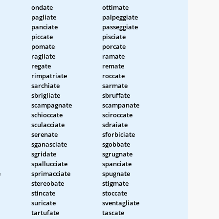
ondate
ottimate
pagliate
palpeggiate
panciate
passeggiate
piccate
pisciate
pomate
porcate
ragliate
ramate
regate
remate
rimpatriate
roccate
sarchiate
sarmate
sbrigliate
sbruffate
scampagnate
scampanate
schioccate
sciroccate
sculacciate
sdraiate
serenate
sforbiciate
sganasciate
sgobbate
sgridate
sgrugnate
spallucciate
spanciate
e
sprimacciate
spugnate
stereobate
stigmate
stincate
stoccate
suricate
sventagliate
tartufate
tascate