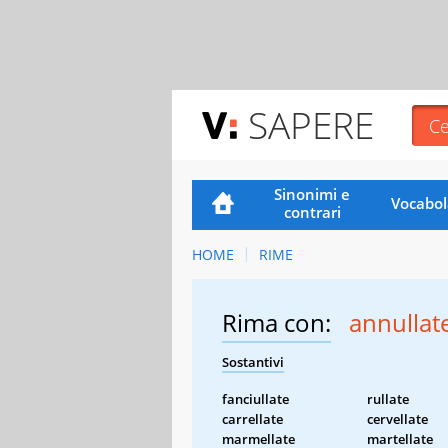
SAPERE
Sinonimi e
Vocabol
contrari
HOME
RIME
Rima con:
annullat
Sostantivi
fanciullate
rullate
carrellate
cervellate
marmellate
martellate