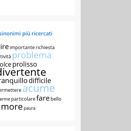
 sinonimi più ricercati
ire
importante
richiesta
problema
tività
prolisso
olce
divertente
ranquillo
difficile
acume
ermettere
fare
particolare
bello
nerme
amore
paura