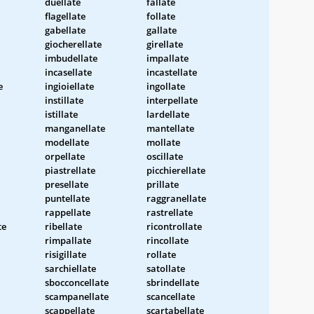
duellate
fallate
flagellate
follate
gabellate
gallate
giocherellate
girellate
imbudellate
impallate
incasellate
incastellate
e
ingioiellate
ingollate
instillate
interpellate
istillate
lardellate
manganellate
mantellate
modellate
mollate
orpellate
oscillate
piastrellate
picchierellate
presellate
prillate
puntellate
raggranellate
rappellate
rastrellate
te
ribellate
ricontrollate
rimpallate
rincollate
risigillate
rollate
sarchiellate
satollate
sbocconcellate
sbrindellate
scampanellate
scancellate
scappellate
scartabellate