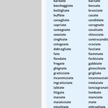
barbate
barcate
beccheggiate
boccate
bottigliate
bracciate
buffate
cacate
canagliate
candidate
capriate
carognate
castagnate
cavalcate
cesoiate
chiocciate
cinghiate
controcandi
cotognate
crociate
debragliate
facciate
fate
fiammate
fiondate
forbiciate
fregate
gabbiate
ghignate
ginocchiate
graticciate
grigliate
incannicciate
incannucciat
ingraticciate
intelaiate
labiate
lanciagranat
litigate
lombate
manate
manciate
massicciate
mate
minchiate
mitragliate