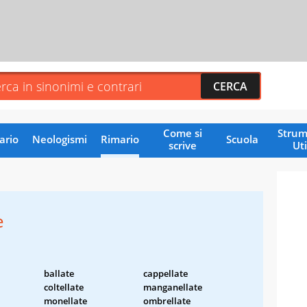
Come si
Strum
ario
Neologismi
Rimario
Scuola
scrive
Uti
e
ballate
cappellate
coltellate
manganellate
monellate
ombrellate