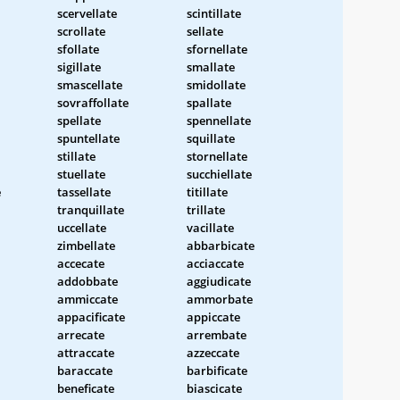
scervellate
scintillate
scrollate
sellate
sfollate
sfornellate
sigillate
smallate
smascellate
smidollate
sovraffollate
spallate
spellate
spennellate
spuntellate
squillate
stillate
stornellate
stuellate
succhiellate
e
tassellate
titillate
tranquillate
trillate
uccellate
vacillate
zimbellate
abbarbicate
accecate
acciaccate
addobbate
aggiudicate
ammiccate
ammorbate
appacificate
appiccate
arrecate
arrembate
attraccate
azzeccate
baraccate
barbificate
beneficate
biascicate