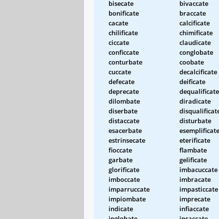
bisecate
bivaccate
bonificate
braccate
cacate
calcificate
chilificate
chimificate
ciccate
claudicate
conficcate
conglobate
conturbate
coobate
cuccate
decalcificate
defecate
deificate
deprecate
dequalificate
dilombate
diradicate
diserbate
disqualificat
distaccate
disturbate
esacerbate
esemplificat
estrinsecate
eterificate
fioccate
flambate
garbate
gelificate
glorificate
imbacuccate
imboccate
imbracate
imparruccate
impasticcate
impiombate
imprecate
indicate
infiaccate
inglobate
insaccate