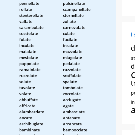
pennellate
pulcinellate
rollate
scampanellate
stenterellate
stornellate
vallate
zollate
carambolate
carnevalate
cucciolate
culate
I
folate
fucilate
inculate
insalate
d
maialate
mazzolate
mestolate
miagolate
at
pappolate
pedalate
d
ramaiolate
razzolate
ruzzolate
scaffalate
t
solate
spalate
tavolate
tombolate
p
volate
zoccolate
abbuffate
acciugate
i
affricate
agate
alambardate
ambasciate
ancate
antenate
archibugiate
arrancate
bambinate
bambocciate