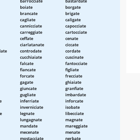
barrocciate
bastardate
boiate
borgate
brancate
brigate
cagliate
caligate
cannicciate
capocciate
carreggiate
cartocciate
ceffate
cenate
ciarlatanate
ciccate
date
controdate
cordate
cucchiaiate
cuscinate
falcate
fantocciate
fiancate
figliate
forcate
frecciate
gagate
ghiaiate
giuncate
granfiate
gugliate
imbardate
e
inferriate
inforcate
inverniciate
isobate
e
legnate
libecciate
lungagnate
magnate
mandate
mareggiate
mecenate
menate
mostacciate
nerbate