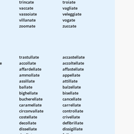
trincate
troiate
vaccate
vagliate
vassoiate
veleggiate
villanate
vogate
zoomate
zuccate
trastullate
accastellate
e
accollate
accoltellate
affardellate
affastellate
ammollate
appellate
assillate
attillate
ballate
balzellate
bighellate
bisellate
bucherellate
cancellate
caramellate
carrellate
circonvallate
controllate
costellate
crivellate
decollate
defibrillate
dissellate
dissigillate