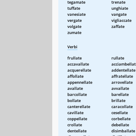
tegamate
trenate
tuffate
unghiate
vanesiate
vangate
vergate
vigliaccate
volgate
zaffate
zumate
Verbi
frullate
rullate
accavallate
acciambellat
acquerellate
addentellate
affollate
affratellate
appennellate
arrovellate
avallate
avvallate
barcollate
barellate
bollate
brillate
canterellate
caracollate
cavillate
cesellate
coppellate
corbellate
crollate
debellate
dentellate
disimballate