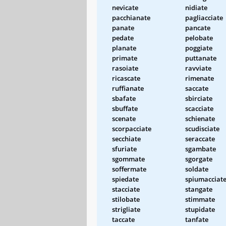
nevicate
nidiate
pacchianate
pagliacciate
panate
pancate
pedate
pelobate
planate
poggiate
primate
puttanate
rasoiate
ravviate
ricascate
rimenate
ruffianate
saccate
sbafate
sbirciate
sbuffate
scacciate
scenate
schienate
scorpacciate
scudisciate
secchiate
seraccate
sfuriate
sgambate
sgommate
sgorgate
soffermate
soldate
spiedate
spiumacciat
stacciate
stangate
stilobate
stimmate
strigliate
stupidate
taccate
tanfate