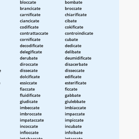
bloccate
bombate
brancicate
broccate
carnificate
chiarificate
ciancicate
cibate
codificate
cokificate
contrattaccate
controindicate
cornificate
cubate
decodificate
dedicate
delegificate
delibate
derubate
deumidificate
diroccate
disacerbate
e
dissecate
disseccate
dolcificate
edificate
e
essiccate
esterificate
fiaccate
ficcate
fluidificate
gabbate
giudicate
giulebbate
imbeccate
imbiaccate
imbroccate
impaccate
impataccate
impiccate
incoccate
incubate
infioccate
infoibate
intabaccate
intaccate