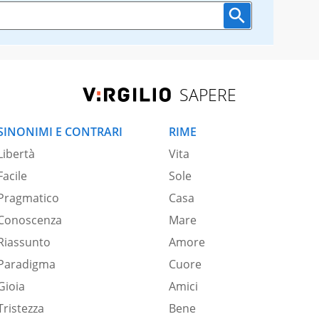
SAPERE
SINONIMI E CONTRARI
RIME
Libertà
Vita
Facile
Sole
Pragmatico
Casa
Conoscenza
Mare
Riassunto
Amore
Paradigma
Cuore
Gioia
Amici
Tristezza
Bene