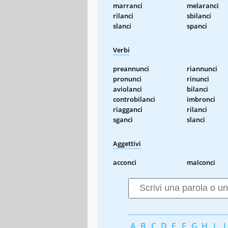
marranci
melaranci
rilanci
sbilanci
slanci
spanci
Verbi
preannunci
riannunci
pronunci
rinunci
aviolanci
bilanci
controbilanci
imbronci
riagganci
rilanci
sganci
slanci
Aggettivi
acconci
malconci
A
B
C
D
E
F
G
H
I
J