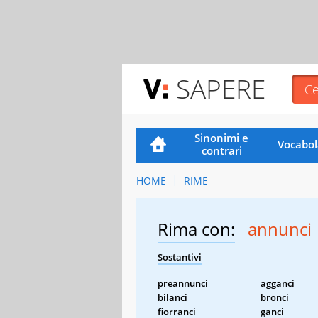
SAPERE
Sinonimi e
Vocabol
contrari
HOME
RIME
Rima con:
annunci
Sostantivi
preannunci
agganci
bilanci
bronci
fiorranci
ganci