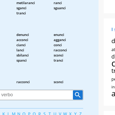
metilaranci
ranci
sganci
sguanci
tranci
I
denunci
enunci
d
acconci
agganci
cianci
conci
at
lanci
racconci
sbilanci
sconci
d
spanci
tranci
t
p
racconci
sconci
i
K
L
M
N
O
P
Q
R
S
T
U
V
W
X
Y
Z