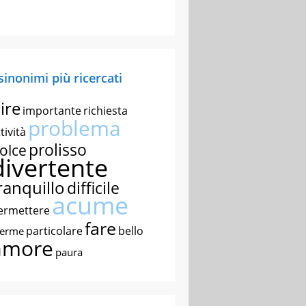
 sinonimi più ricercati
ire
importante
richiesta
problema
tività
prolisso
olce
divertente
ranquillo
difficile
acume
ermettere
fare
particolare
bello
nerme
amore
paura