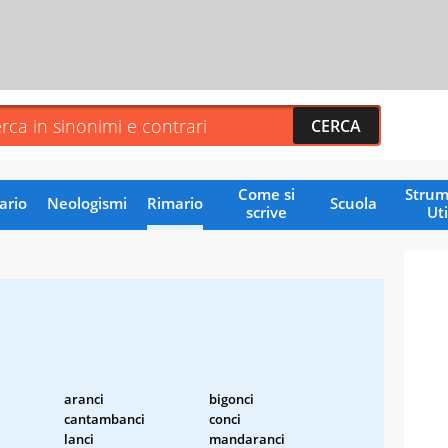
Come si
Strum
ario
Neologismi
Rimario
Scuola
scrive
Uti
aranci
bigonci
cantambanci
conci
lanci
mandaranci