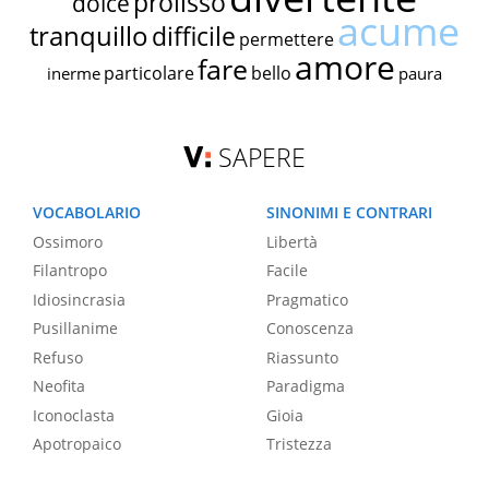
prolisso
dolce
acume
tranquillo
difficile
permettere
amore
fare
particolare
bello
inerme
paura
SAPERE
VOCABOLARIO
SINONIMI E CONTRARI
Ossimoro
Libertà
Filantropo
Facile
Idiosincrasia
Pragmatico
Pusillanime
Conoscenza
Refuso
Riassunto
Neofita
Paradigma
Iconoclasta
Gioia
Apotropaico
Tristezza