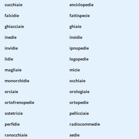
cucchiaie
enciclopedie
falcidie
fattispecie
ghiacciaie
ghiaie
inedie
insidie
invidie
ipnopedie
lidie
logopedie
magliaie
micie
monorchidie
occhiaie
orciaie
orologiaie
ortofrenopedie
ortopedie
ostetricie
pellicciaie
perfidie
radiocommedie
ranocchiaie
sedie