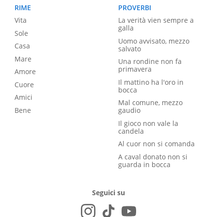
RIME
PROVERBI
Vita
La verità vien sempre a
galla
Sole
Uomo avvisato, mezzo
Casa
salvato
Mare
Una rondine non fa
primavera
Amore
Il mattino ha l'oro in
Cuore
bocca
Amici
Mal comune, mezzo
Bene
gaudio
Il gioco non vale la
candela
Al cuor non si comanda
A caval donato non si
guarda in bocca
Seguici su