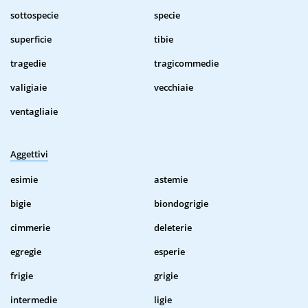
sottospecie
specie
superficie
tibie
tragedie
tragicommedie
valigiaie
vecchiaie
ventagliaie
Aggettivi
esimie
astemie
bigie
biondogrigie
cimmerie
deleterie
egregie
esperie
frigie
grigie
intermedie
ligie