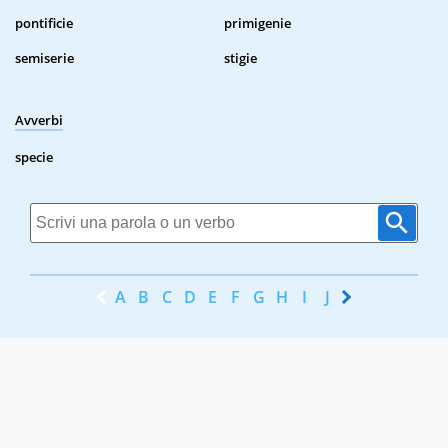
pontificie
primigenie
semiserie
stigie
Avverbi
specie
A
B
C
D
E
F
G
H
I
J
K
L
M
N