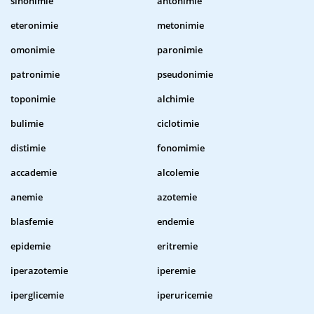
sinonimie
antonimie
eteronimie
metonimie
omonimie
paronimie
patronimie
pseudonimie
toponimie
alchimie
bulimie
ciclotimie
distimie
fonomimie
accademie
alcolemie
anemie
azotemie
blasfemie
endemie
epidemie
eritremie
iperazotemie
iperemie
iperglicemie
iperuricemie