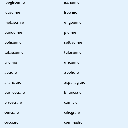
ipoglicemie
ischemie
leucemie
lipemie
metasemie
oligoemie
pandemie
piemie
polisemie
setticemie
talassemie
tularemie
uremie
uricemie
accidie
apolidie
aranciaie
asparagiaie
barrocciaie
bilanciaie
birocciaie
camicie
cenciaie
ciliegiaie
cocciaie
commedie