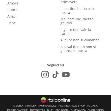
primavera
Amore
Il mattino ha l'oro in
Cuore
bocca
Amici
Mal comune, mezzo
Bene
gaudio
Il gioco non vale la
candela
Al cuor non si comanda
A caval donato non si
guarda in bocca
Seguici su
LIBERO
VIRGILIO
PAGINEGIALLE
PAGINEGIALLE SHOP
PGCASA
PAGINEBIANCHE
TUTTOCITTÀ
DILEI
SIVIAGGIA
QUIFINANZA
BUONISSIMO