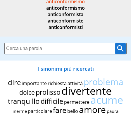
anticonformismo
anticonformismo
anticonformista
anticonformiste
anticonformisti
I sinonimi più ricercati
problema
dire
importante
richiesta
attività
divertente
prolisso
dolce
acume
tranquillo
difficile
permettere
amore
fare
particolare
bello
inerme
paura