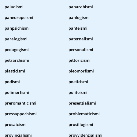
paludismi
panarabismi
paneuropeismi
panlogismi
panpsichismi
panteismi
paralogismi
paternalismi
pedagogismi
personalismi
petrarchismi
pittoricismi
plasticismi
pleomorfismi
podismi
poeticismi
polimorfismi
politeismi
preromanticismi
presenzialismi
pressappochismi
problematicismi
prosaicismi
prosillogismi
provincialismi
provvidenzialismi