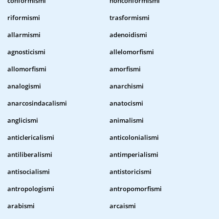
conformismi
nonconformismi
riformismi
trasformismi
allarmismi
adenoidismi
agnosticismi
allelomorfismi
allomorfismi
amorfismi
analogismi
anarchismi
anarcosindacalismi
anatocismi
anglicismi
animalismi
anticlericalismi
anticolonialismi
antiliberalismi
antimperialismi
antisocialismi
antistoricismi
antropologismi
antropomorfismi
arabismi
arcaismi