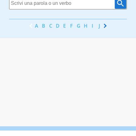
A
B
C
D
E
F
G
H
I
J
K
L
M
N