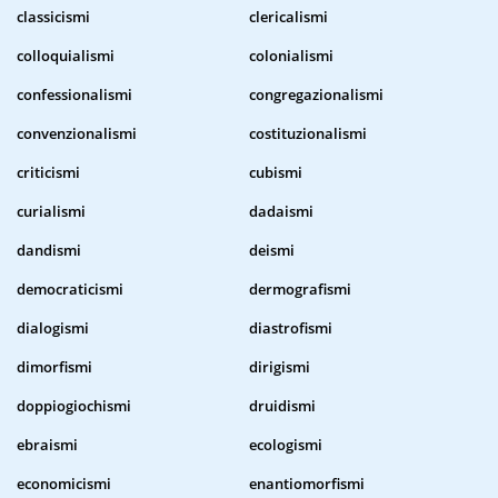
classicismi
clericalismi
colloquialismi
colonialismi
confessionalismi
congregazionalismi
convenzionalismi
costituzionalismi
criticismi
cubismi
curialismi
dadaismi
dandismi
deismi
democraticismi
dermografismi
dialogismi
diastrofismi
dimorfismi
dirigismi
doppiogiochismi
druidismi
ebraismi
ecologismi
economicismi
enantiomorfismi