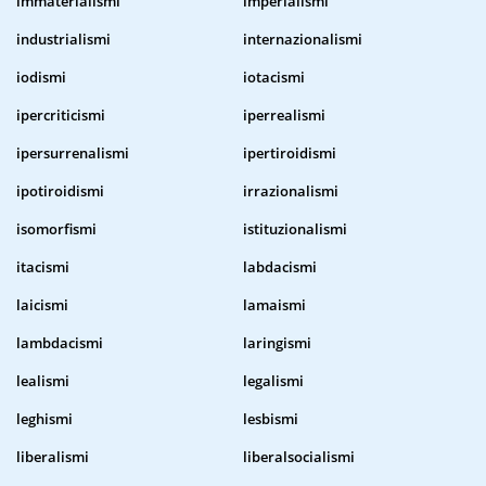
immaterialismi
imperialismi
industrialismi
internazionalismi
iodismi
iotacismi
ipercriticismi
iperrealismi
ipersurrenalismi
ipertiroidismi
ipotiroidismi
irrazionalismi
isomorfismi
istituzionalismi
itacismi
labdacismi
laicismi
lamaismi
lambdacismi
laringismi
lealismi
legalismi
leghismi
lesbismi
liberalismi
liberalsocialismi