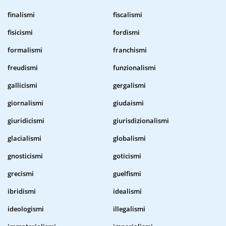
finalismi
fiscalismi
fisicismi
fordismi
formalismi
franchismi
freudismi
funzionalismi
gallicismi
gergalismi
giornalismi
giudaismi
giuridicismi
giurisdizionalismi
glacialismi
globalismi
gnosticismi
goticismi
grecismi
guelfismi
ibridismi
idealismi
ideologismi
illegalismi