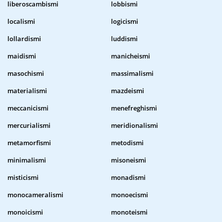
liberoscambismi
lobbismi
localismi
logicismi
lollardismi
luddismi
maidismi
manicheismi
masochismi
massimalismi
materialismi
mazdeismi
meccanicismi
menefreghismi
mercurialismi
meridionalismi
metamorfismi
metodismi
minimalismi
misoneismi
misticismi
monadismi
monocameralismi
monoecismi
monoicismi
monoteismi