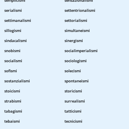
semplicismi
sensazionalismi
serialismi
settentrionalismi
settimanalismi
settorialismi
sillogismi
simultaneismi
sindacalismi
sinergismi
snobismi
socialimperialismi
socialismi
sociologismi
sofismi
solecismi
sostanzialismi
spontaneismi
stoicismi
storicismi
strabismi
surrealismi
tabagismi
tatticismi
tebaismi
tecnicismi