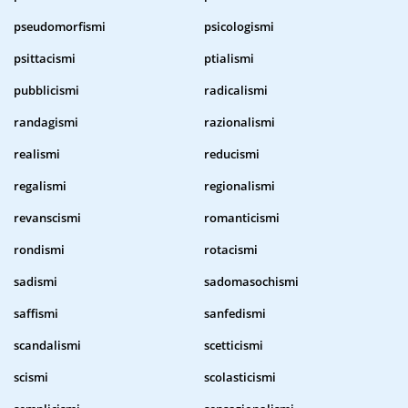
pseudomorfismi
psicologismi
psittacismi
ptialismi
pubblicismi
radicalismi
randagismi
razionalismi
realismi
reducismi
regalismi
regionalismi
revanscismi
romanticismi
rondismi
rotacismi
sadismi
sadomasochismi
saffismi
sanfedismi
scandalismi
scetticismi
scismi
scolasticismi