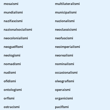
mosaismi
multilateralismi
mundialismi
municipalismi
nazifascismi
nazionalismi
nazionalsocialismi
neoclassicismi
neocolonialismi
neofascismi
neoguelfismi
neoimperialismi
neologismi
neorealismi
nomadismi
nominalismi
nudismi
occasionalismi
ofidismi
oleografismi
ontologismi
operaismi
orfismi
organicismi
ostracismi
pacifismi