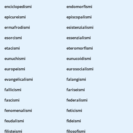
enciclopedismi
endomorfismi
epicureismi
episcopalismi
ermafrodismi
esistenzialismi
esorcismi
essenzialismi
etacismi
eteromorfismi
eunuchismi
eunucoidismi
europeismi
eurosocialismi
evangelicalismi
falangismi
fallicismi
fariseismi
fascismi
federalismi
fenomenalismi
feticismi
feudalismi
fideismi
filisteismi
filosofismi