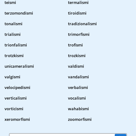
teismi
termalismi
terzomondismi
tiroidismi
tonalismi
tradizionalismi
trialismi
trimorfismi
trionfalismi
trofismi
trotzkismi
trozkismi
unicameralismi
valdismi
valgismi
vandalismi
velocipedismi
verbalismi
verticalismi
vocalismi
vorticismi
wahabismi
xeromorfismi
zoomorfismi