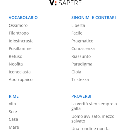
SAPERE
VOCABOLARIO
SINONIMI E CONTRARI
Ossimoro
Libertà
Filantropo
Facile
Idiosincrasia
Pragmatico
Pusillanime
Conoscenza
Refuso
Riassunto
Neofita
Paradigma
Iconoclasta
Gioia
Apotropaico
Tristezza
RIME
PROVERBI
Vita
La verità vien sempre a
galla
Sole
Uomo avvisato, mezzo
Casa
salvato
Mare
Una rondine non fa