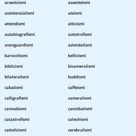
arsenicismi
assenteismi
assistenzialismi
ateismi
attendismi
atticismi
autobiografismi
autotrofismi
avanguardismi
aziendalismi
barocchismi
bellicismi
biblicismi
bicameralismi
bilateralismi
buddismi
cabalismi
caffeismi
calligrafismi
cameralismi
cannabismi
cannibalismi
catastrofismi
catechismi
cattolicismi
cerebralismi