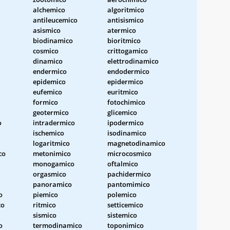
alchemico
algoritmico
antileucemico
antisismico
asismico
atermico
biodinamico
bioritmico
cosmico
crittogamico
dinamico
elettrodinamico
endermico
endodermico
epidemico
epidermico
eufemico
euritmico
formico
fotochimico
geotermico
glicemico
o
intradermico
ipodermico
ischemico
isodinamico
logaritmico
magnetodinamico
co
metonimico
microcosmico
monogamico
oftalmico
orgasmico
pachidermico
panoramico
pantomimico
o
piemico
polemico
co
ritmico
setticemico
sismico
sistemico
o
termodinamico
toponimico