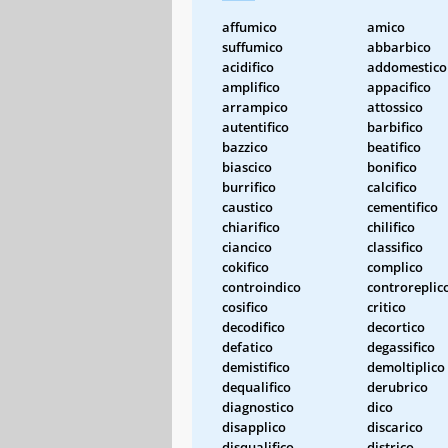
affumico
amico
suffumico
abbarbico
acidifico
addomestico
amplifico
appacifico
arrampico
attossico
autentifico
barbifico
bazzico
beatifico
biascico
bonifico
burrifico
calcifico
caustico
cementifico
chiarifico
chilifico
ciancico
classifico
cokifico
complico
controindico
controreplic
cosifico
critico
decodifico
decortico
defatico
degassifico
demistifico
demoltiplico
dequalifico
derubrico
diagnostico
dico
disapplico
discarico
disqualifico
districo