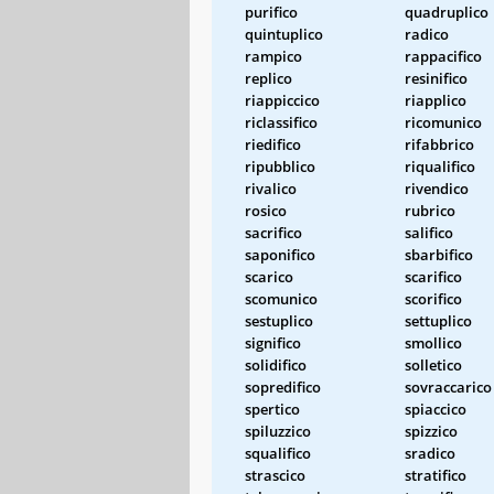
purifico
quadruplico
quintuplico
radico
rampico
rappacifico
replico
resinifico
riappiccico
riapplico
riclassifico
ricomunico
riedifico
rifabbrico
ripubblico
riqualifico
rivalico
rivendico
rosico
rubrico
sacrifico
salifico
saponifico
sbarbifico
scarico
scarifico
scomunico
scorifico
sestuplico
settuplico
significo
smollico
solidifico
solletico
sopredifico
sovraccarico
spertico
spiaccico
spiluzzico
spizzico
squalifico
sradico
strascico
stratifico