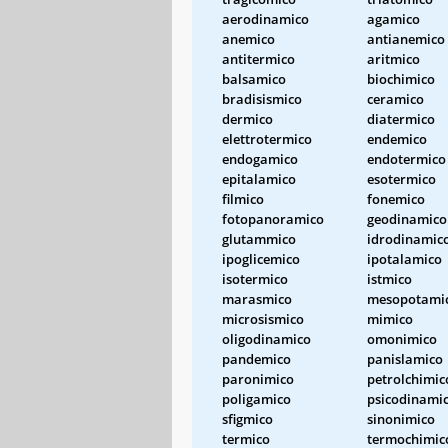
aerodinamico
agamico
anemico
antianemico
antitermico
aritmico
balsamico
biochimico
bradisismico
ceramico
dermico
diatermico
elettrotermico
endemico
endogamico
endotermico
epitalamico
esotermico
filmico
fonemico
fotopanoramico
geodinamico
glutammico
idrodinamic
ipoglicemico
ipotalamico
isotermico
istmico
marasmico
mesopotami
microsismico
mimico
oligodinamico
omonimico
pandemico
panislamico
paronimico
petrolchimic
poligamico
psicodinami
sfigmico
sinonimico
termico
termochimic