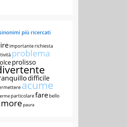
 sinonimi più ricercati
ire
importante
richiesta
problema
tività
prolisso
olce
divertente
ranquillo
difficile
acume
ermettere
fare
particolare
bello
nerme
amore
paura