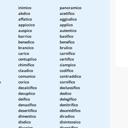
inimico
panoramico
abdico
acetifico
affatico
aggiudico
appiccico
applico
auspico
autentico
barrico
basifico
benedico
benefico
brancico
brulico
carico
carnifico
centuplico
certifico
chimifico
ciampico
claudico
codifico
comunico
contraddico
o
corico
cornifico
decalcifico
declassifico
decuplico
dedico
deifico
delegifico
denazifico
denitrifico
desertifico
deumidifico
dimentico
diradico
disdico
disintossico
divarico
diversifico