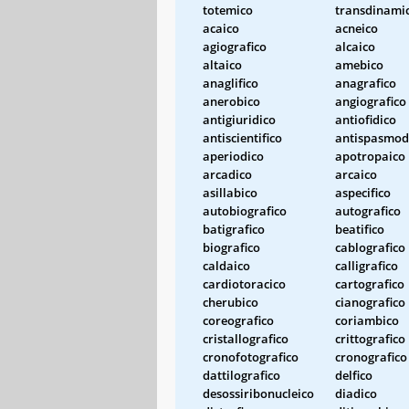
totemico
transdinami
acaico
acneico
agiografico
alcaico
altaico
amebico
anaglifico
anagrafico
anerobico
angiografico
antigiuridico
antiofidico
antiscientifico
antispasmod
aperiodico
apotropaico
arcadico
arcaico
asillabico
aspecifico
autobiografico
autografico
batigrafico
beatifico
biografico
cablografico
caldaico
calligrafico
cardiotoracico
cartografico
cherubico
cianografico
coreografico
coriambico
cristallografico
crittografico
cronofotografico
cronografico
dattilografico
delfico
desossiribonucleico
diadico