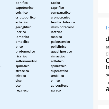
bonifico
cacico
capotecnico
caprifico
colchico
companatico
criptoportico
cronotecnico
erbatico
fenilbarbiturico
geroglifico
illuminotecnico
I
iperico
lastrico
lombrico
manico
d
ombelico
palcoscenico
plico
policlinico
at
protomedico
quadriportico
d
ricarico
rimastico
solfonamidico
solletico
t
o
spillatico
spilluzzico
strascico
superattico
p
trittico
umbilico
vico
villico
i
eco
galeopiteco
regaleco
spreco