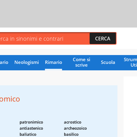
Come si
Strum
ario
Neologismi
Rimario
Scuola
scrive
Uti
nomico
patronimico
acrostico
antiastenico
archeozoico
baliatico
basilico