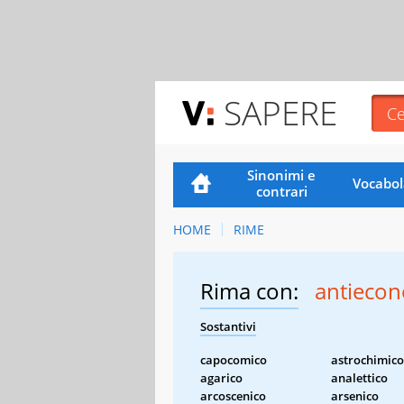
SAPERE
Sinonimi e
Vocabol
contrari
HOME
RIME
Rima con:
antieco
Sostantivi
capocomico
astrochimico
agarico
analettico
arcoscenico
arsenico