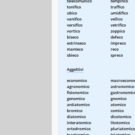
telecomunico
tempifico
tonifico
traffico
ubico
umidifico
vanifico
vellico
versifico
vetrifico
vortico
zoppico
biseco
defeco
estrinseco
impreco
manteco
reco
sbieco
spreco
Aggettivi
economico
macroecono
agronomico
astronomico
fisionomico
gastronomic
genomico
gnomico
antiatomico
atomico
bromico
comico
diatomico
dicotomico
interatomico
litotomico
ortodromico
pluriatomico
tragicomico
triatomico