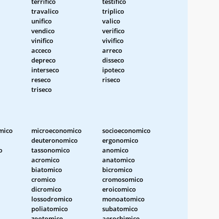
terrifico
testifico
travalico
triplico
unifico
valico
vendico
verifico
vinifico
vivifico
acceco
arreco
depreco
disseco
interseco
ipoteco
reseco
riseco
triseco
mico
microeconomico
socioeconomico
deuteronomico
ergonomico
o
tassonomico
anomico
acromico
anatomico
biatomico
bicromico
cromico
cromosomico
dicromico
eroicomico
lossodromico
monoatomico
poliatomico
subatomico
zootomico
aerochimico