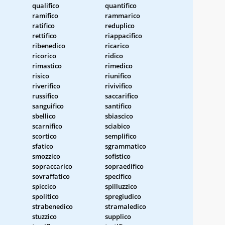
qualifico
quantifico
ramifico
rammarico
ratifico
reduplico
rettifico
riappacifico
ribenedico
ricarico
ricorico
ridico
rimastico
rimedico
risico
riunifico
riverifico
rivivifico
russifico
saccarifico
sanguifico
santifico
sbellico
sbiascico
scarnifico
sciabico
scortico
semplifico
sfatico
sgrammatico
smozzico
sofistico
sopraccarico
sopraedifico
sovraffatico
specifico
spiccico
spilluzzico
spolitico
spregiudico
strabenedico
stramaledico
stuzzico
supplico