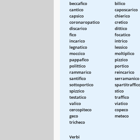
beccafico
bilico
cantico
caposcarico
capsico
chierico
coronaropatico
cretico
discarico
dittico
fico
focatico
incarico
intrico
legnatico
lessico
moccico
moltiplico
pappafico
pizzico
polittico
portico
rammarico
reincarico
santifico
serramanico
sottoportico
spartitraffic
spizzico
stico
testatico
traffico
valico
viatico
cercopiteco
copeco
geco
meteco
tricheco
Verbi