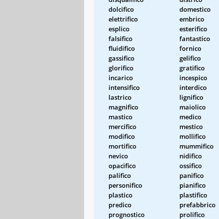
dolcifico
domestico
elettrifico
embrico
esplico
esterifico
falsifico
fantastico
fluidifico
fornico
gassifico
gelifico
glorifico
gratifico
incarico
incespico
intensifico
interdico
lastrico
lignifico
magnifico
maiolico
mastico
medico
mercifico
mestico
modifico
mollifico
mortifico
mummifico
nevico
nidifico
opacifico
ossifico
palifico
panifico
personifico
pianifico
plastico
plastifico
predico
prefabbrico
prognostico
prolifico