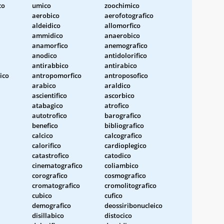
co
umico
zoochimico
aerobico
aerofotografico
aldeidico
allomorfico
ammidico
anaerobico
anamorfico
anemografico
anodico
antidolorifico
antirabbico
antirabico
ico
antropomorfico
antroposofico
arabico
araldico
ascientifico
ascorbico
atabagico
atrofico
autotrofico
barografico
benefico
bibliografico
calcico
calcografico
calorifico
cardioplegico
catastrofico
catodico
cinematografico
coliambico
corografico
cosmografico
cromatografico
cromolitografico
cubico
cufico
demografico
deossiribonucleico
disillabico
distocico