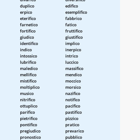
duplico
edifico
erpico
esemplifico
eterifico
fabbrico
farnetico
fatico
fortifico
fruttifico
giudico
giustifico
identifico
implico
indico
inerpico
intossico
intrico
lubrifico
luccico
maledico
massifico
mellifico
mendico
mistifico
moccico
moltiplico
morsico
musico
nazifico
nitrifico
notifico
ottuplico
pacifico
parifico
pastifico
pietrifico
pizzico
pontifico
pratico
pregiudico
prevarico
pronostico
pubblico