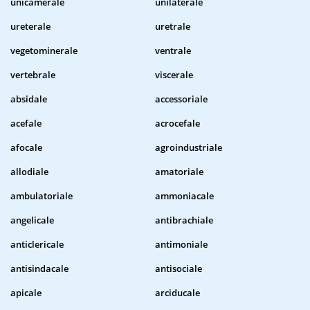
unicamerale
unilaterale
ureterale
uretrale
vegetominerale
ventrale
vertebrale
viscerale
absidale
accessoriale
acefale
acrocefale
afocale
agroindustriale
allodiale
amatoriale
ambulatoriale
ammoniacale
angelicale
antibrachiale
anticlericale
antimoniale
antisindacale
antisociale
apicale
arciducale