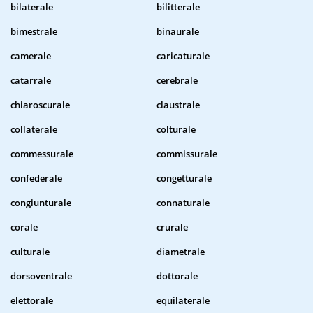
bilaterale
bilitterale
bimestrale
binaurale
camerale
caricaturale
catarrale
cerebrale
chiaroscurale
claustrale
collaterale
colturale
commessurale
commissurale
confederale
congetturale
congiunturale
connaturale
corale
crurale
culturale
diametrale
dorsoventrale
dottorale
elettorale
equilaterale