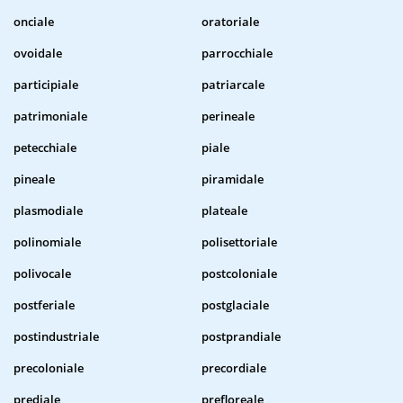
onciale
oratoriale
ovoidale
parrocchiale
participiale
patriarcale
patrimoniale
perineale
petecchiale
piale
pineale
piramidale
plasmodiale
plateale
polinomiale
polisettoriale
polivocale
postcoloniale
postferiale
postglaciale
postindustriale
postprandiale
precoloniale
precordiale
prediale
prefloreale