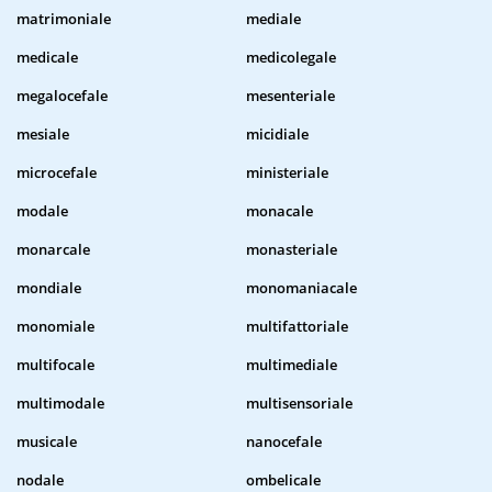
matrimoniale
mediale
medicale
medicolegale
megalocefale
mesenteriale
mesiale
micidiale
microcefale
ministeriale
modale
monacale
monarcale
monasteriale
mondiale
monomaniacale
monomiale
multifattoriale
multifocale
multimediale
multimodale
multisensoriale
musicale
nanocefale
nodale
ombelicale