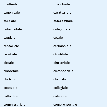
bratteale
bronchiale
canonicale
caratteriale
cardiale
catacombale
catastrofale
categoriale
caudale
cecale
censoriale
cerimoniale
cervicale
cicloidale
ciecale
cimiteriale
cinocefale
circondariale
clericale
cloacale
coassiale
collegiale
colloidale
coloniale
commissariale
comprensoriale