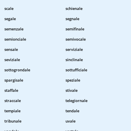
scale
schienale
segale
segnale
semenzale
semifinale
semionciale
semivocale
sensale
serviziale
seviziale
sinclinale
sottogrondale
sottufficiale
spargisale
speziale
staffale
stivale
straccale
telegiornale
tempiale
tendale
tribunale
uvale