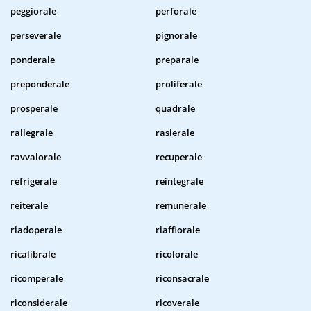
peggiorale
perforale
perseverale
pignorale
ponderale
preparale
preponderale
proliferale
prosperale
quadrale
rallegrale
rasierale
ravvalorale
recuperale
refrigerale
reintegrale
reiterale
remunerale
riadoperale
riaffiorale
ricalibrale
ricolorale
ricomperale
riconsacrale
riconsiderale
ricoverale