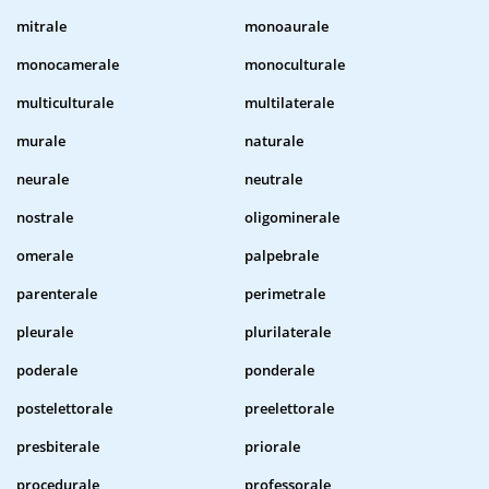
mitrale
monoaurale
monocamerale
monoculturale
multiculturale
multilaterale
murale
naturale
neurale
neutrale
nostrale
oligominerale
omerale
palpebrale
parenterale
perimetrale
pleurale
plurilaterale
poderale
ponderale
postelettorale
preelettorale
presbiterale
priorale
procedurale
professorale