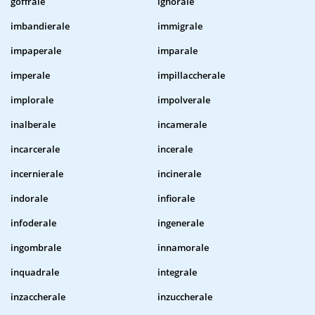
goffrale
ignorale
imbandierale
immigrale
impaperale
imparale
imperale
impillaccherale
implorale
impolverale
inalberale
incamerale
incarcerale
incerale
incernierale
incinerale
indorale
infiorale
infoderale
ingenerale
ingombrale
innamorale
inquadrale
integrale
inzaccherale
inzuccherale