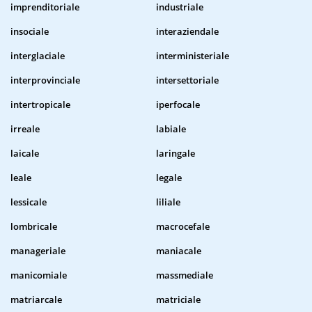
imprenditoriale
industriale
insociale
interaziendale
interglaciale
interministeriale
interprovinciale
intersettoriale
intertropicale
iperfocale
irreale
labiale
laicale
laringale
leale
legale
lessicale
liliale
lombricale
macrocefale
manageriale
maniacale
manicomiale
massmediale
matriarcale
matriciale