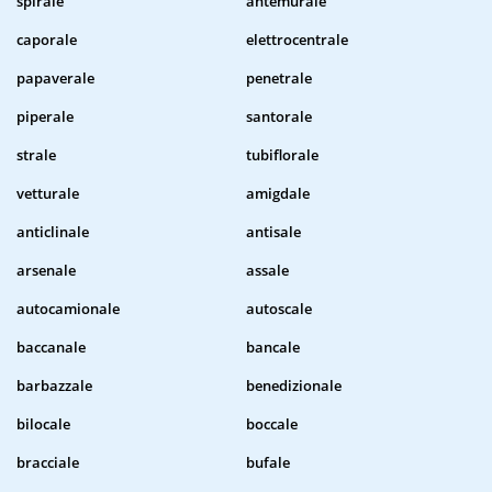
spirale
antemurale
caporale
elettrocentrale
papaverale
penetrale
piperale
santorale
strale
tubiflorale
vetturale
amigdale
anticlinale
antisale
arsenale
assale
autocamionale
autoscale
baccanale
bancale
barbazzale
benedizionale
bilocale
boccale
bracciale
bufale