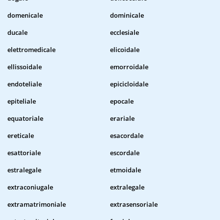
domenicale
dominicale
ducale
ecclesiale
elettromedicale
elicoidale
ellissoidale
emorroidale
endoteliale
epicicloidale
epiteliale
epocale
equatoriale
erariale
ereticale
esacordale
esattoriale
escordale
estralegale
etmoidale
extraconiugale
extralegale
extramatrimoniale
extrasensoriale