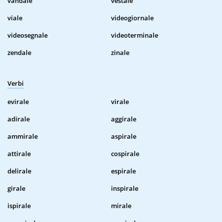
vandale
vestale
viale
videogiornale
videosegnale
videoterminale
zendale
zinale
Verbi
evirale
virale
adirale
aggirale
ammirale
aspirale
attirale
cospirale
delirale
espirale
girale
inspirale
ispirale
mirale