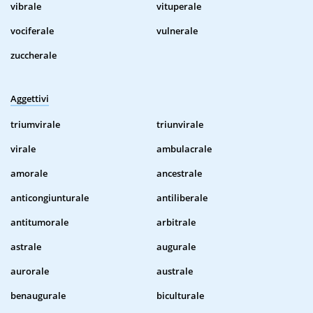
vibrale
vituperale
vociferale
vulnerale
zuccherale
Aggettivi
triumvirale
triunvirale
virale
ambulacrale
amorale
ancestrale
anticongiunturale
antiliberale
antitumorale
arbitrale
astrale
augurale
aurorale
australe
benaugurale
biculturale