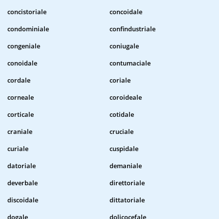
concistoriale
concoidale
condominiale
confindustriale
congeniale
coniugale
conoidale
contumaciale
cordale
coriale
corneale
coroideale
corticale
cotidale
craniale
cruciale
curiale
cuspidale
datoriale
demaniale
deverbale
direttoriale
discoidale
dittatoriale
dogale
dolicocefale