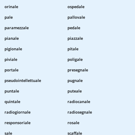
orinale
ospedale
pale
pallovale
paramezzale
pedale
pianale
piazzale
pigionale
pitale
piviale
poligale
portale
presegnale
pseudointellettuale
pugnale
puntale
puteale
quintale
radiocanale
radiogiornale
radiosegnale
responsoriale
rosale
sale
scaffale