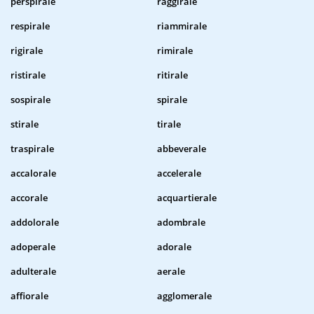
perspirale
raggirale
respirale
riammirale
rigirale
rimirale
ristirale
ritirale
sospirale
spirale
stirale
tirale
traspirale
abbeverale
accalorale
accelerale
accorale
acquartierale
addolorale
adombrale
adoperale
adorale
adulterale
aerale
affiorale
agglomerale