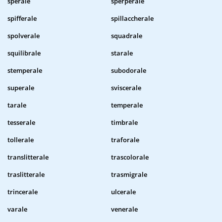
sperale
sperperale
spifferale
spillaccherale
spolverale
squadrale
squilibrale
starale
stemperale
subodorale
superale
sviscerale
tarale
temperale
tesserale
timbrale
tollerale
traforale
translitterale
trascolorale
traslitterale
trasmigrale
trincerale
ulcerale
varale
venerale