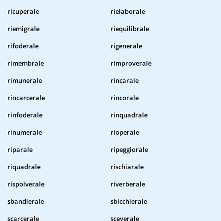
ricuperale
rielaborale
riemigrale
riequilibrale
rifoderale
rigenerale
rimembrale
rimproverale
rimunerale
rincarale
rincarcerale
rincorale
rinfoderale
rinquadrale
rinumerale
rioperale
riparale
ripeggiorale
riquadrale
rischiarale
rispolverale
riverberale
sbandierale
sbicchierale
scarcerale
sceverale