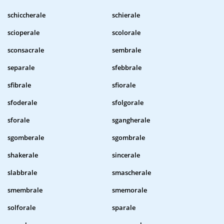
schiccherale
schierale
scioperale
scolorale
sconsacrale
sembrale
separale
sfebbrale
sfibrale
sfiorale
sfoderale
sfolgorale
sforale
sgangherale
sgomberale
sgombrale
shakerale
sincerale
slabbrale
smascherale
smembrale
smemorale
solforale
sparale