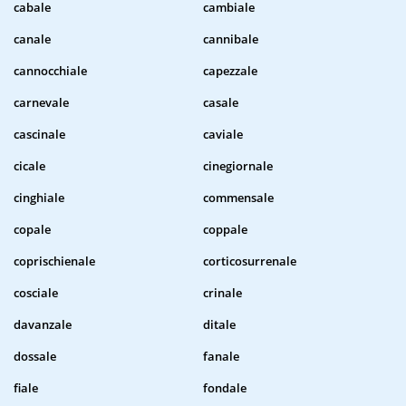
cabale
cambiale
canale
cannibale
cannocchiale
capezzale
carnevale
casale
cascinale
caviale
cicale
cinegiornale
cinghiale
commensale
copale
coppale
coprischienale
corticosurrenale
cosciale
crinale
davanzale
ditale
dossale
fanale
fiale
fondale