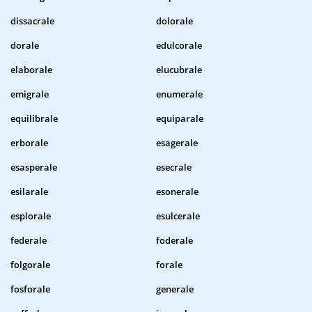
dissacrale
dolorale
dorale
edulcorale
elaborale
elucubrale
emigrale
enumerale
equilibrale
equiparale
erborale
esagerale
esasperale
esecrale
esilarale
esonerale
esplorale
esulcerale
federale
foderale
folgorale
forale
fosforale
generale