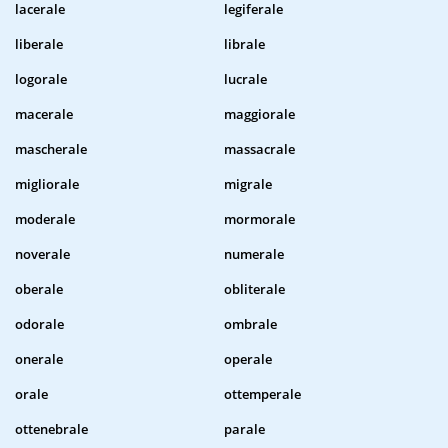
lacerale
legiferale
liberale
librale
logorale
lucrale
macerale
maggiorale
mascherale
massacrale
migliorale
migrale
moderale
mormorale
noverale
numerale
oberale
obliterale
odorale
ombrale
onerale
operale
orale
ottemperale
ottenebrale
parale