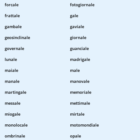
forcale
fotogiornale
frattale
gale
gambale
gaviale
geosinclinale
giornale
governale
guanciale
lunale
madrigale
maiale
male
manale
manovale
martingale
memoriale
messale
mettimale
miogale
mirtale
monolocale
motomondiale
ombrinale
opale