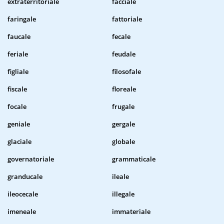
extraterritoriale
facciale
faringale
fattoriale
faucale
fecale
feriale
feudale
figliale
filosofale
fiscale
floreale
focale
frugale
geniale
gergale
glaciale
globale
governatoriale
grammaticale
granducale
ileale
ileocecale
illegale
imeneale
immateriale