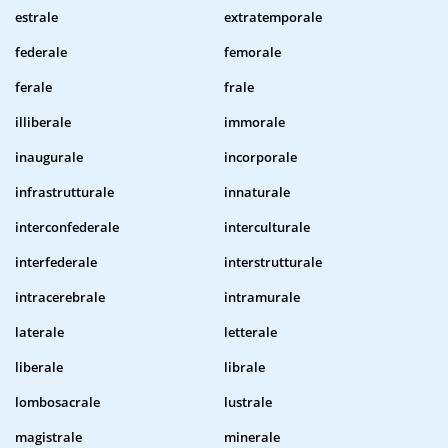
estrale
extratemporale
federale
femorale
ferale
frale
illiberale
immorale
inaugurale
incorporale
infrastrutturale
innaturale
interconfederale
interculturale
interfederale
interstrutturale
intracerebrale
intramurale
laterale
letterale
liberale
librale
lombosacrale
lustrale
magistrale
minerale