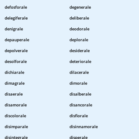
defosforale
degenerale
delegiferale
deliberale
denigrale
deodorale
depauperale
deplorale
depolverale
desiderale
desolforale
deteriorale
dichiarale
dilacerale
dimagrale
dimorale
disaerale
disalberale
disamorale
disancorale
discolorale
disfiorale
disimparale
disinnamorale
disintegrale
disperale