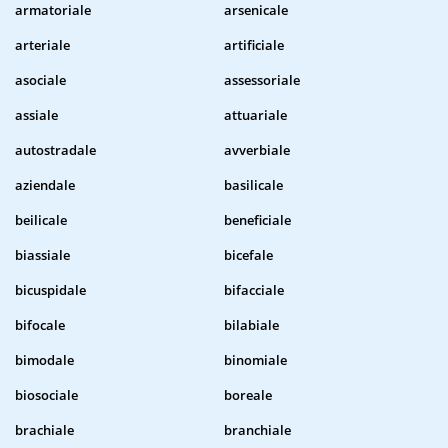
armatoriale
arsenicale
arteriale
artificiale
asociale
assessoriale
assiale
attuariale
autostradale
avverbiale
aziendale
basilicale
beilicale
beneficiale
biassiale
bicefale
bicuspidale
bifacciale
bifocale
bilabiale
bimodale
binomiale
biosociale
boreale
brachiale
branchiale